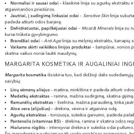
Normaliai ir sausai odai
– klasikinė linija su agurkų ekstraktu 
atgaivinančios priežiūros.
Jautriai, į sudirgimą linkusiai odai
–
Sensitive Skin
linija sukur
padeda atkurti odos barjerą.
Dehidratuotai, papilkėjusiai odai
–
Moist & Minerals
linija su 
kuriai trūksta gyvybingumo.
Brandžiai odai
–
Anti Age
linija su mėlynių ekstraktu, kanapių s
Vaikams skirti vaikiškos linijos produktai
– šampūnai, vonios pu
skatina vaikus noriai laukti maudynių.
MARGARITA KOSMETIKA IR AUGALINIAI ING
Margarita
kosmetika
išsiskiria tuo, kad didžioji dalis sudedamųjų
savybių:
Linų sėmenų aliejus
– maitina, minkština ir padeda atkurti odo
Medetkų ekstraktas
– ramina, mažina sudirgimą, skatina gijimą
Ramunėlių ekstraktas
– švelnina, mažina paraudimą, tinka jautri
Aloe vera (alijošius)
– drėkina, vėsina ir atgaivina odą.
Agurkų ekstraktas
– tonizuoja, suteikia gaivumo, padeda palai
Pantenolis (vitaminas B5)
– drėkina, ramina ir skatina odos reg
Hialurono rūgštis
– intensyviai drėkina ir suteikia odai putlumo
Šie ingredientai naudojami ne tik veido priežiūros priemonėse, bet