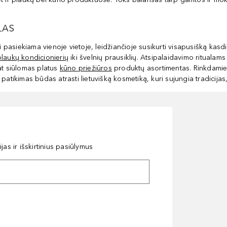
LAS
 pasiekiama vienoje vietoje, leidžiančioje susikurti visapusišką kasdie
plaukų kondicionierių
iki švelnių prausiklių. Atsipalaidavimo ritualams
at siūlomas platus
kūno priežiūros
produktų asortimentas. Rinkdami
patikimas būdas atrasti lietuvišką kosmetiką, kuri sujungia tradicijas
as ir išskirtinius pasiūlymus