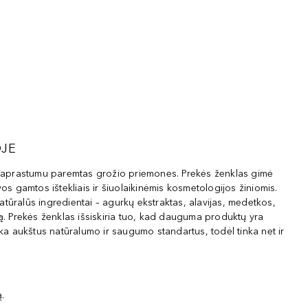
OJE
ir paprastumu paremtas grožio priemones. Prekės ženklas gimė
vos gamtos ištekliais ir šiuolaikinėmis kosmetologijos žiniomis.
atūralūs ingredientai – agurkų ekstraktas, alavijas, medetkos,
są. Prekės ženklas išsiskiria tuo, kad dauguma produktų yra
nka aukštus natūralumo ir saugumo standartus, todėl tinka net ir
ą.