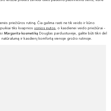
nės priežiūros rutiną. Čia galima rasti ne tik veido ir kūno
 puikiai tiks kvapnios
vonios putos
, o kasdienei veido priežiūrai –
esi
Margarita
kosmetiką
Douglas parduotuvėje, galite būti tikri dėl
, natūralumą ir kasdienį komfortą vienoje grožio rutinoje.