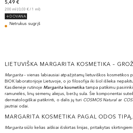
5,49 €
200
ml
 (
0,03 €
 / 
1
ml
)
DOVANA
Netrukus sugrįš
LIETUVIŠKA MARGARITA KOSMETIKA – GROŽ
Margarita
– vienas labiausiai atpažįstamų lietuviškos kosmetikos 
BIOK laboratorijoje Lietuvoje, o jo filosofija iki šiol išlieka nepa
Kasdienėje rutinoje
Margarita
kosmetika
tampa patikimu pasirinki
ramunėlės, linų sėmenų aliejus, beržų sula. Šie komponentai sutei
dermatologiškai patikrinti, o dalis jų turi
COSMOS Natural
ar
COS
jautriai odai.
MARGARITA KOSMETIKA PAGAL ODOS TIPĄ,
Margarita
siūlo kelias aiškiai išskirtas linijas, pritaikytas skirtin