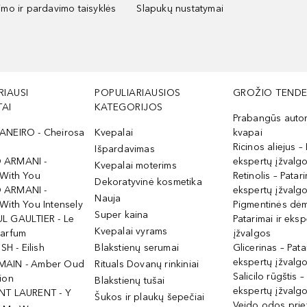
kimo ir pardavimo taisyklės
Slapukų nustatymai
RIAUSI
POPULIARIAUSIOS
GROŽIO TENDE
AI
KATEGORIJOS
Prabangūs auto
ANEIRO - Cheirosa
Kvepalai
kvapai
Ricinos aliejus – 
Išpardavimas
 ARMANI -
ekspertų įžvalg
Kvepalai moterims
 With You
Retinolis – Patari
Dekoratyvinė kosmetika
 ARMANI -
ekspertų įžvalg
Nauja
With You Intensely
Pigmentinės dė
Super kaina
L GAULTIER - Le
Patarimai ir eksp
Kvepalai vyrams
Parfum
įžvalgos
ISH - Eilish
Blakstienų serumai
Glicerinas – Pata
ekspertų įžvalg
MAIN - Amber Oud
Rituals Dovanų rinkiniai
Salicilo rūgštis –
ion
Blakstienų tušai
ekspertų įžvalg
NT LAURENT - Y
Šukos ir plaukų šepečiai
Veido odos prie