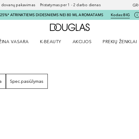
ovanų pakavimas Pristatymas per 1 - 2 darbo dienas
GR
I 25%* ATRINKTIEMS DIDESNIEMS NEI 80 ML AROMATAMS
Kodas:
BIG
Į Douglas pagrindinį pu
ŽINA VASARA
K-BEAUTY
AKCIJOS
PREKIŲ ŽENKLAI
meniu
aryti Amžina vasara meniu
Atidaryti AKCIJOS meniu
Atidaryti PREKIŲ 
a
Spec.pasiūlymas