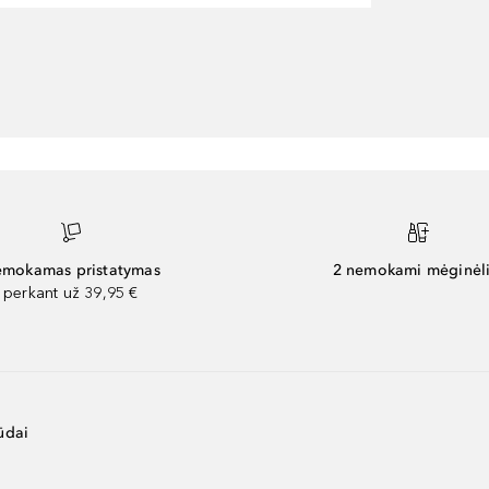
mokamas pristatymas
2 nemokami mėginėli
perkant už 39,95 €
ūdai