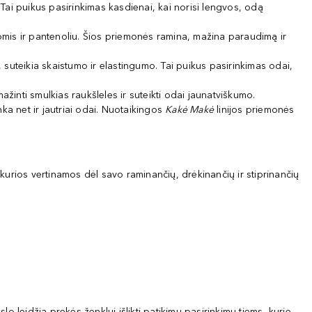
. Tai puikus pasirinkimas kasdienai, kai norisi lengvos, odą
komis ir pantenoliu. Šios priemonės ramina, mažina paraudimą ir
a, suteikia skaistumo ir elastingumo. Tai puikus pasirinkimas odai,
ažinti smulkias raukšleles ir suteikti odai jaunatviškumo.
ka net ir jautriai odai. Nuotaikingos
Kakė Makė
linijos priemonės
 kurios vertinamos dėl savo raminančių, drėkinančių ir stiprinančių
 leidžia prekės ženklui išlikti patikimu pasirinkimu tiems, kurie