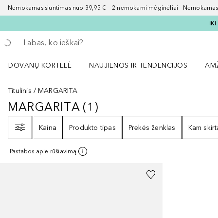
Nemokamas siuntimas nuo 39,95 € 2 nemokami mėginėliai Nemokamas d
IK
Grįžk atgal
Vykdykite paiešką
DOVANŲ KORTELĖ
NAUJIENOS IR TENDENCIJOS
AM
Atidaryti NAUJIENOS IR TENDENCIJOS 
Atid
Titulinis
MARGARITA
MARGARITA
(
1
)
MARGARITA
1
REZULTATAI
Filtras
Kaina
Produkto tipas
Prekės ženklas
Kam skirt
Pastabos apie rūšiavimą