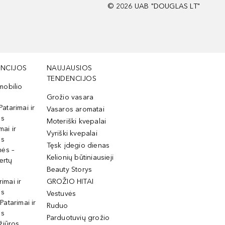
©
2026
UAB "DOUGLAS LT"
NCIJOS
NAUJAUSIOS
TENDENCIJOS
mobilio
Grožio vasara
Patarimai ir
Vasaros aromatai
os
Moteriški kvepalai
mai ir
Vyriški kvepalai
os
Tęsk įdegio dienas
mės –
Kelionių būtiniausieji
ertų
Beauty Storys
rimai ir
GROŽIO HITAI
os
Vestuvės
 Patarimai ir
Ruduo
os
Parduotuvių grožio
žiūros