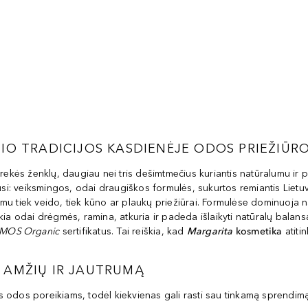
IO TRADICIJOS KASDIENĖJE ODOS PRIEŽIŪR
prekės ženklų, daugiau nei tris dešimtmečius kuriantis natūralumu 
kitusi: veiksmingos, odai draugiškos formulės, sukurtos remiantis Lietu
mu tiek veido, tiek kūno ar plaukų priežiūrai. Formulėse dominuoja n
kia odai drėgmės, ramina, atkuria ir padeda išlaikyti natūralų balan
MOS Organic
sertifikatus. Tai reiškia, kad
Margarita
kosmetika
atiti
 AMŽIŲ IR JAUTRUMĄ
giems odos poreikiams, todėl kiekvienas gali rasti sau tinkamą sprendim