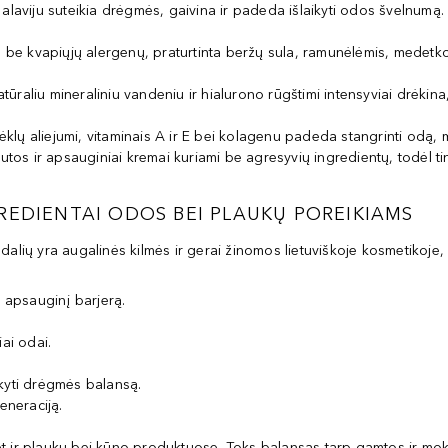
ir alaviju suteikia drėgmės, gaivina ir padeda išlaikyti odos švelnumą
ta be kvapiųjų alergenų, praturtinta beržų sula, ramunėlėmis, medet
natūraliu mineraliniu vandeniu ir hialurono rūgštimi intensyviai drėkin
ėklų aliejumi, vitaminais A ir E bei kolagenu padeda stangrinti odą, m
tos ir apsauginiai kremai kuriami be agresyvių ingredientų, todėl tin
REDIENTAI ODOS BEI PLAUKŲ POREIKIAMS
 dalių yra augalinės kilmės ir gerai žinomos lietuviškoje kosmetikoje,
s apsauginį barjerą.
.
ai odai.
kyti drėgmės balansą.
eneraciją.
.
 ir plaukų bei kūno produktuose. Toks balansas tarp gamtos ir mokslo