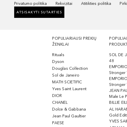
Privatumo politika
Rekvizitai
Atitikties politika
Pir
ATSISAKYTI SUTARTIES
POPULIARIAUSI PREKIŲ
POPULIA
ŽENKLAI
PRODUKT
Rituals
SOL DE J
48
Dyson
EMPORIO
Douglas Collection
Stronger
Sol de Janeiro
EMPORIO
MATH SCIETIFIC
Stronger 
Yves Saint Laurent
JEAN PAU
DIOR
Male Le 
CHANEL
BILLIE EIL
Dolce & Gabbana
AL HARA
Gold Edit
Jean Paul Gaultier
YVES SAI
PAESE