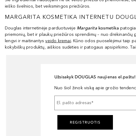
ieško švelnios, bet veiksmingos priežiūros.
MARGARITA KOSMETIKA INTERNETU DOUG
Douglas internetinėje parduotuvėje
Margarita
kosmetika
patogiai
priemonių, bet ir plaukų priežiūros sprendimų – nuo drėkinančių
lengvi ir maitinantys
veido kremai
. Kūno odos puoselėjimui taip p
kokybiškų produktų, aiškios sudėties ir patogaus apsipirkimo. Tai 
Užsisakyk DOUGLAS naujienas el.paštu!
Nuo šiol žinok viską apie grožio tendencij
El. pašto adresas
*
REGISTRUOTIS