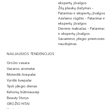
ekspertų įžvalgos
Žilų plaukų dažymas –
Patarimai ir ekspertų įžvalgos
Azelaino rūgštis – Patarimai ir
ekspertų įžvalgos
Dieninis makiažas – Patarimai
ir ekspertų įžvalgos
Savaiminio įdegio priemonės
naudojimas
NAUJAUSIOS TENDENCIJOS
Grožio vasara
Vasaros aromatai
Moteriški kvepalai
Vyriški kvepalai
Tęsk įdegio dienas
Kelionių būtiniausieji
Beauty Storys
GROŽIO HITAI