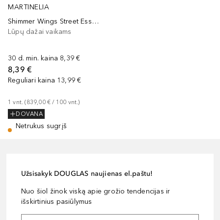
MARTINELIA
Shimmer Wings Street Essentials
Lūpų dažai vaikams
30 d. min. kaina
8,39 €
8,39 €
Reguliari kaina
13,99 €
1
vnt.
 (
839,00 €
 / 
100
vnt.
)
DOVANA
Netrukus sugrįš
Užsisakyk DOUGLAS naujienas el.paštu!
Nuo šiol žinok viską apie grožio tendencijas ir
išskirtinius pasiūlymus