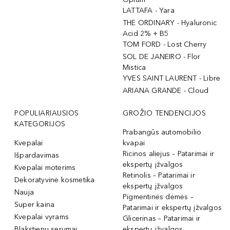
LATTAFA - Yara
THE ORDINARY - Hyaluronic
Acid 2% + B5
TOM FORD - Lost Cherry
SOL DE JANEIRO - Flor
Mistica
YVES SAINT LAURENT - Libre
ARIANA GRANDE - Cloud
POPULIARIAUSIOS
GROŽIO TENDENCIJOS
KATEGORIJOS
Prabangūs automobilio
Kvepalai
kvapai
Ricinos aliejus – Patarimai ir
Išpardavimas
ekspertų įžvalgos
Kvepalai moterims
Retinolis – Patarimai ir
Dekoratyvinė kosmetika
ekspertų įžvalgos
Nauja
Pigmentinės dėmės –
Super kaina
Patarimai ir ekspertų įžvalgos
Kvepalai vyrams
Glicerinas – Patarimai ir
Blakstienų serumai
ekspertų įžvalgos