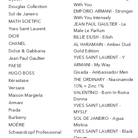
With You
Douglas Collection
EMPORIO ARMANI - Stronger
Sol de Janeiro
With You Intensely
MATH SCIETIFIC
JEAN PAUL GAULTIER - Le
Yves Saint Laurent
Male Le Parfum
DIOR
BILLIE EILISH - Eilish
CHANEL
AL HARAMAIN - Amber Oud
Dolce & Gabbana
Gold Edition
YVES SAINT LAURENT - Y
Jean Paul Gaultier
ARMANI - My Way
PAESE
Gisada - Ambassador Men
HUGO BOSS
THE ORDINARY - Niacinamide
Kérastase
10% + Zinc 1%
Versace
VALENTINO - Born In Roma
Maison Margiela
Donna
Armani
YVES SAINT LAURENT -
Prada
MYSLF
Burberry
SOL DE JANEIRO - Agua
MOÉRIE
Mistica
YVES SAINT LAURENT - Black
Schwarzkopf Professional
Opium