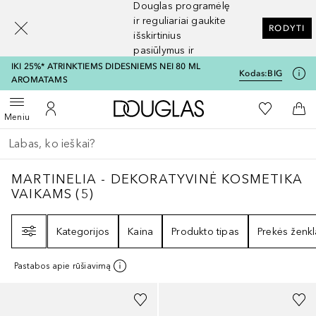
Douglas programėlę
[navigation.slideout.screenreader]
ir reguliariai gaukite
RODYTI
išskirtinius
pasiūlymus ir
nuolaidas
IKI 25%* ATRINKTIEMS DIDESNIEMS NEI 80 ML
Kodas:
BIG
AROMATAMS
Į Douglas pagrindinį pu
Į mano nor
Atidaryti meniu
Į mano paskyrą
Į kr
Meniu
Grįžk atgal
Vykdykite paiešką
MARTINELIA - DEKORATYVINĖ KOSMETIK
MARTINELIA - DEKORATYVINĖ KOSMETIKA
VAIKAMS
(
5
)
Filtras
Kategorijos
Kaina
Produkto tipas
Prekės ženkl
Pastabos apie rūšiavimą