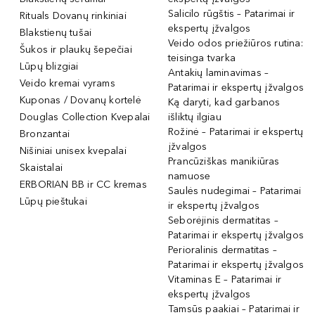
Salicilo rūgštis – Patarimai ir
Rituals Dovanų rinkiniai
ekspertų įžvalgos
Blakstienų tušai
Veido odos priežiūros rutina:
Šukos ir plaukų šepečiai
teisinga tvarka
Lūpų blizgiai
Antakių laminavimas –
Veido kremai vyrams
Patarimai ir ekspertų įžvalgos
Kuponas / Dovanų kortelė
Ką daryti, kad garbanos
Douglas Collection Kvepalai
išliktų ilgiau
Rožinė – Patarimai ir ekspertų
Bronzantai
įžvalgos
Nišiniai unisex kvepalai
Prancūziškas manikiūras
Skaistalai
namuose
ERBORIAN BB ir CC kremas
Saulės nudegimai – Patarimai
Lūpų pieštukai
ir ekspertų įžvalgos
Seborėjinis dermatitas –
Patarimai ir ekspertų įžvalgos
Perioralinis dermatitas –
Patarimai ir ekspertų įžvalgos
Vitaminas E – Patarimai ir
ekspertų įžvalgos
Tamsūs paakiai – Patarimai ir