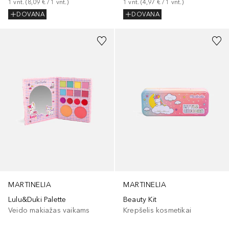
1
vnt.
 (
8,09 €
 / 
1
vnt.
)
1
vnt.
 (
4,97 €
 / 
1
vnt.
)
DOVANA
DOVANA
MARTINELIA
MARTINELIA
Lulu&Duki Palette
Beauty Kit
Veido makiažas vaikams
Krepšelis kosmetikai