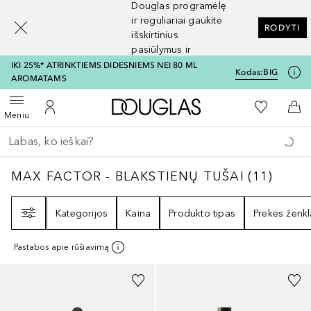
Douglas programėlę
[navigation.slideout.screenreader]
ir reguliariai gaukite
RODYTI
išskirtinius
pasiūlymus ir
nuolaidas
IKI 25%* ATRINKTIEMS DIDESNIEMS NEI 80 ML
Kodas:
BIG
AROMATAMS
Į Douglas pagrindinį pu
Į mano nor
Atidaryti meniu
Į mano paskyrą
Į kr
Meniu
Grįžk atgal
Vykdykite paiešką
MAX FACTOR - BLAKSTIENŲ TUŠAI
11
REZU
MAX FACTOR - BLAKSTIENŲ TUŠAI
(
11
)
Filtras
Kategorijos
Kaina
Produkto tipas
Prekės ženkl
Pastabos apie rūšiavimą