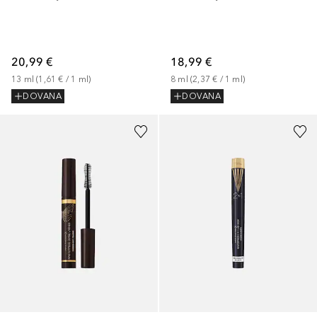
20,99 €
18,99 €
13
ml
 (
1,61 €
 / 
1
ml
)
8
ml
 (
2,37 €
 / 
1
ml
)
DOVANA
DOVANA