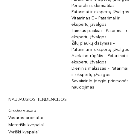
Perioralinis dermatitas –
Patarimai ir ekspertų įžvalgos
Vitaminas E – Patarimai ir
ekspertų įžvalgos
Tamsūs paakiai – Patarimai ir
ekspertų įžvalgos
Žilų plaukų dažymas –
Patarimai ir ekspertų įžvalgos
Azelaino rūgštis – Patarimai ir
ekspertų įžvalgos
Dieninis makiažas – Patarimai
ir ekspertų įžvalgos
Savaiminio įdegio priemonės
naudojimas
NAUJAUSIOS TENDENCIJOS
Grožio vasara
Vasaros aromatai
Moteriški kvepalai
Vyriški kvepalai