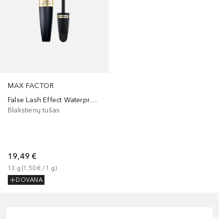
MAX FACTOR
False Lash Effect Waterproof
Blakstienų tušas
19,49 €
13
g
 (
1,50 €
 / 
1
g
)
DOVANA