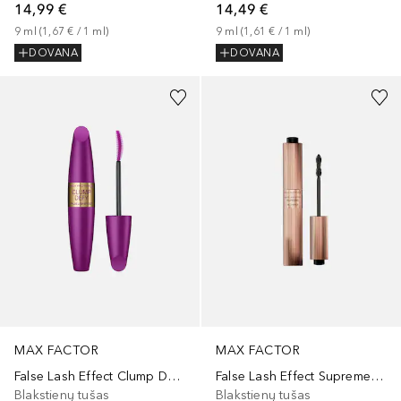
14,99 €
14,49 €
9
ml
 (
1,67 €
 / 
1
ml
)
9
ml
 (
1,61 €
 / 
1
ml
)
DOVANA
DOVANA
MAX FACTOR
MAX FACTOR
False Lash Effect Clump Defy
False Lash Effect Supreme Recharge Mascara
Blakstienų tušas
Blakstienų tušas