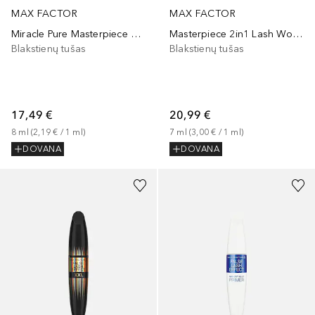
MAX FACTOR
MAX FACTOR
Miracle Pure Masterpiece Divine Lashes
Masterpiece 2in1 Lash Wow Shade Extension
Blakstienų tušas
Blakstienų tušas
17,49 €
20,99 €
8
ml
 (
2,19 €
 / 
1
ml
)
7
ml
 (
3,00 €
 / 
1
ml
)
DOVANA
DOVANA