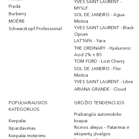
YVES SAINT LAURENT -
Prada
MYSLF
Burberry
SOL DE JANEIRO - Agua
MOÉRIE
Mistica
YVES SAINT LAURENT - Black
Schwarzkopf Professional
Opium
LATTAFA - Yara
THE ORDINARY - Hyaluronic
Acid 2% + B5
TOM FORD - Lost Cherry
SOL DE JANEIRO - Flor
Mistica
YVES SAINT LAURENT - Libre
ARIANA GRANDE - Cloud
POPULIARIAUSIOS
GROŽIO TENDENCIJOS
KATEGORIJOS
Prabangūs automobilio
Kvepalai
kvapai
Ricinos aliejus – Patarimai ir
Išpardavimas
ekspertų įžvalgos
Kvepalai moterims