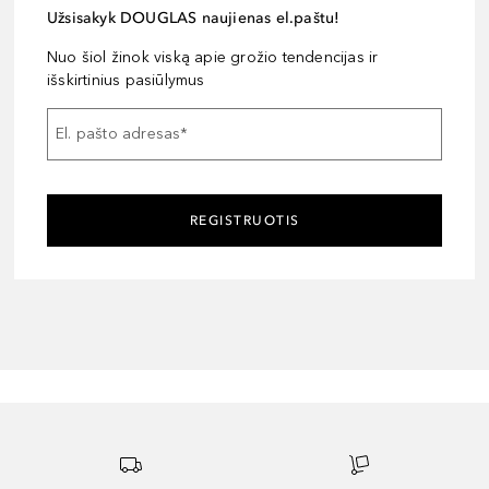
Užsisakyk DOUGLAS naujienas el.paštu!
Nuo šiol žinok viską apie grožio tendencijas ir
išskirtinius pasiūlymus
El. pašto adresas
*
REGISTRUOTIS