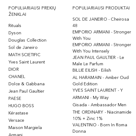
POPULIARIAUSI PREKIŲ
POPULIARIAUSI PRODUKTAI
ŽENKLAI
SOL DE JANEIRO - Cheirosa
Rituals
48
EMPORIO ARMANI - Stronger
Dyson
With You
Douglas Collection
EMPORIO ARMANI - Stronger
Sol de Janeiro
With You Intensely
MATH SCIETIFIC
JEAN PAUL GAULTIER - Le
Yves Saint Laurent
Male Le Parfum
DIOR
BILLIE EILISH - Eilish
CHANEL
AL HARAMAIN - Amber Oud
Dolce & Gabbana
Gold Edition
YVES SAINT LAURENT - Y
Jean Paul Gaultier
ARMANI - My Way
PAESE
Gisada - Ambassador Men
HUGO BOSS
THE ORDINARY - Niacinamide
Kérastase
10% + Zinc 1%
Versace
VALENTINO - Born In Roma
Maison Margiela
Donna
Armani