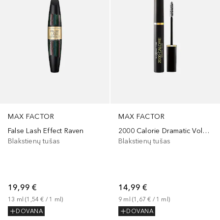
MAX FACTOR
MAX FACTOR
False Lash Effect Raven
2000 Calorie Dramatic Volume
Blakstienų tušas
Blakstienų tušas
19,99 €
14,99 €
13
ml
 (
1,54 €
 / 
1
ml
)
9
ml
 (
1,67 €
 / 
1
ml
)
DOVANA
DOVANA