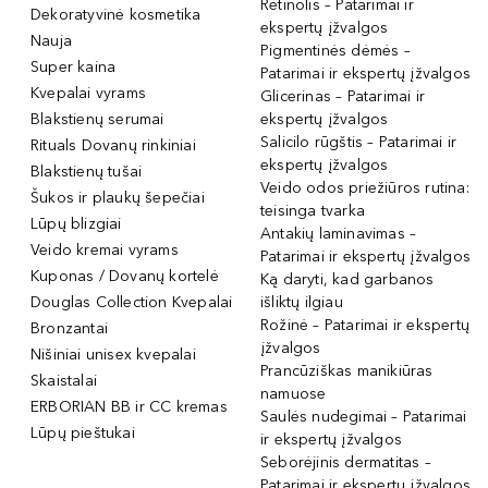
Retinolis – Patarimai ir
Dekoratyvinė kosmetika
ekspertų įžvalgos
Nauja
Pigmentinės dėmės –
Super kaina
Patarimai ir ekspertų įžvalgos
Kvepalai vyrams
Glicerinas – Patarimai ir
Blakstienų serumai
ekspertų įžvalgos
Salicilo rūgštis – Patarimai ir
Rituals Dovanų rinkiniai
ekspertų įžvalgos
Blakstienų tušai
Veido odos priežiūros rutina:
Šukos ir plaukų šepečiai
teisinga tvarka
Lūpų blizgiai
Antakių laminavimas –
Veido kremai vyrams
Patarimai ir ekspertų įžvalgos
Kuponas / Dovanų kortelė
Ką daryti, kad garbanos
Douglas Collection Kvepalai
išliktų ilgiau
Rožinė – Patarimai ir ekspertų
Bronzantai
įžvalgos
Nišiniai unisex kvepalai
Prancūziškas manikiūras
Skaistalai
namuose
ERBORIAN BB ir CC kremas
Saulės nudegimai – Patarimai
Lūpų pieštukai
ir ekspertų įžvalgos
Seborėjinis dermatitas –
Patarimai ir ekspertų įžvalgos