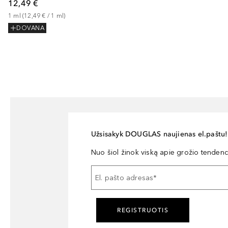
12,49 €
1
ml
 (
12,49 €
 / 
1
ml
)
DOVANA
Užsisakyk DOUGLAS naujienas el.paštu!
Nuo šiol žinok viską apie grožio tendencij
El. pašto adresas
*
REGISTRUOTIS