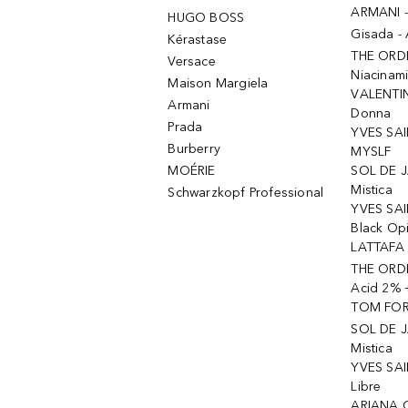
ARMANI 
HUGO BOSS
Gisada -
Kérastase
THE ORD
Versace
Niacinam
Maison Margiela
VALENTIN
Armani
Donna
Prada
YVES SAI
Burberry
MYSLF
MOÉRIE
SOL DE J
Mistica
Schwarzkopf Professional
YVES SAI
Black Op
LATTAFA 
THE ORDI
Acid 2% 
TOM FORD
SOL DE J
Mistica
YVES SAI
Libre
ARIANA 