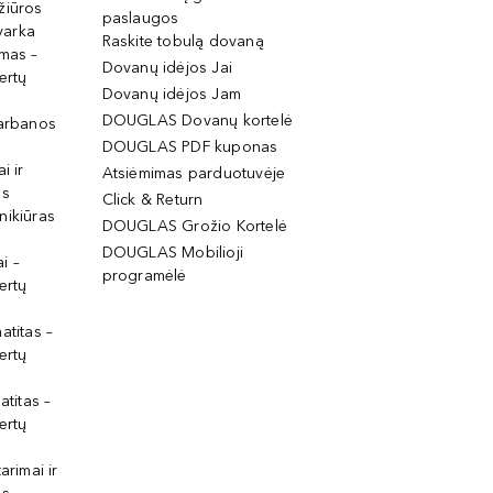
žiūros
paslaugos
tvarka
Raskite tobulą dovaną
imas –
Dovanų idėjos Jai
ertų
Dovanų idėjos Jam
DOUGLAS Dovanų kortelė
garbanos
DOUGLAS PDF kuponas
i ir
Atsiėmimas parduotuvėje
os
Click & Return
nikiūras
DOUGLAS Grožio Kortelė
DOUGLAS Mobilioji
i –
programėlė
ertų
atitas –
ertų
atitas –
ertų
arimai ir