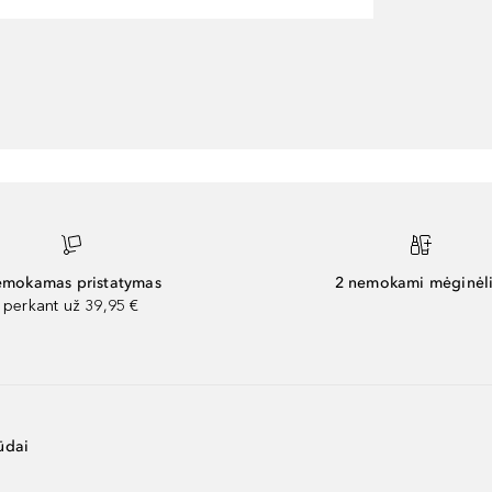
mokamas pristatymas
2 nemokami mėginėli
perkant už 39,95 €
ūdai