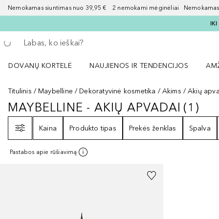
Nemokamas siuntimas nuo 39,95 € 2 nemokami mėginėliai Nemokamas d
IK
Grįžk atgal
Vykdykite paiešką
DOVANŲ KORTELĖ
NAUJIENOS IR TENDENCIJOS
AM
Atidaryti NAUJIENOS IR TENDENCIJOS 
Atid
Titulinis
Maybelline
Dekoratyvinė kosmetika
Akims
Akių apv
MAYBELLINE - AKIŲ APVADAI
(
1
)
MAYBELLINE - AKIŲ APVADAI
1
RE
Filtras
Kaina
Produkto tipas
Prekės ženklas
Spalva
Pastabos apie rūšiavimą