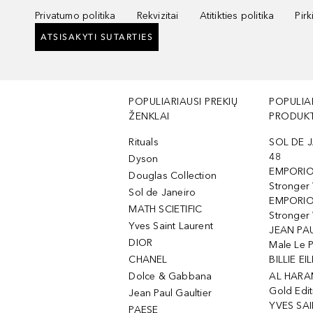
Privatumo politika
Rekvizitai
Atitikties politika
Pir
ATSISAKYTI SUTARTIES
POPULIARIAUSI PREKIŲ
POPULIA
ŽENKLAI
PRODUKT
Rituals
SOL DE J
48
Dyson
EMPORIO
Douglas Collection
Stronger
Sol de Janeiro
EMPORIO
MATH SCIETIFIC
Stronger 
Yves Saint Laurent
JEAN PAU
DIOR
Male Le 
CHANEL
BILLIE EIL
Dolce & Gabbana
AL HARA
Gold Edit
Jean Paul Gaultier
YVES SAI
PAESE