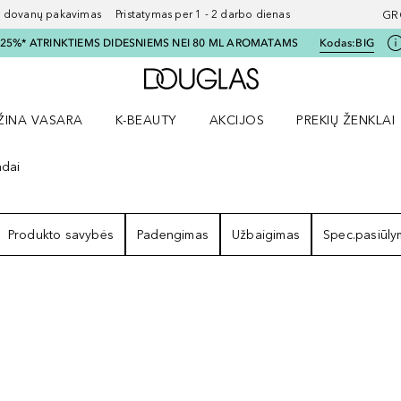
ovanų pakavimas Pristatymas per 1 - 2 darbo dienas
GR
I 25%* ATRINKTIEMS DIDESNIEMS NEI 80 ML AROMATAMS
Kodas:
BIG
Į Douglas pagrindinį pu
ŽINA VASARA
K-BEAUTY
AKCIJOS
PREKIŲ ŽENKLAI
meniu
aryti Amžina vasara meniu
Atidaryti AKCIJOS meniu
Atidaryti PREKIŲ 
adai
ZULTATAI
Produkto savybės
Padengimas
Užbaigimas
Spec.pasiūl