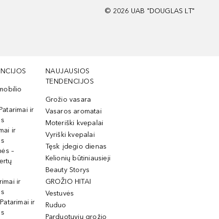
©
2026
UAB "DOUGLAS LT"
NCIJOS
NAUJAUSIOS
TENDENCIJOS
mobilio
Grožio vasara
Patarimai ir
Vasaros aromatai
os
Moteriški kvepalai
mai ir
Vyriški kvepalai
os
Tęsk įdegio dienas
mės –
Kelionių būtiniausieji
ertų
Beauty Storys
rimai ir
GROŽIO HITAI
os
Vestuvės
 Patarimai ir
Ruduo
os
Parduotuvių grožio