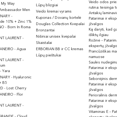
Veido odos prie
- My Way
Lūpų blizgiai
rutina: teisinga 
 Ambassador Men
Veido kremai vyrams
Antakių laminav
INARY -
Kuponas / Dovanų kortelė
Patarimai ir eksp
ide 10% + Zinc 1%
Douglas Collection Kvepalai
įžvalgos
O - Born In Roma
Ką daryti, kad 
Bronzantai
išliktų ilgiau
Nišiniai unisex kvepalai
NT LAURENT -
Rožinė – Patarima
Skaistalai
ekspertų įžvalg
ANEIRO - Agua
ERBORIAN BB ir CC kremas
Prancūziškas ma
Lūpų pieštukai
namuose
NT LAURENT -
Saulės nudegima
ium
Patarimai ir eksp
- Yara
įžvalgos
NARY - Hyaluronic
Seborėjinis derm
+ B5
Patarimai ir eksp
 - Lost Cherry
įžvalgos
ANEIRO - Flor
Perioralinis derm
Patarimai ir eksp
NT LAURENT -
įžvalgos
Vitaminas E – Pat
GRANDE - Cloud