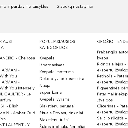
kimo ir pardavimo taisyklės
Slapukų nustatymai
RIAUSI
POPULIARIAUSIOS
GROŽIO TENDE
AI
KATEGORIJOS
Prabangūs auto
ANEIRO - Cheirosa
Kvepalai
kvapai
Ricinos aliejus – 
Išpardavimas
 ARMANI -
ekspertų įžvalg
Kvepalai moterims
 With You
Retinolis – Patari
Dekoratyvinė kosmetika
 ARMANI -
ekspertų įžvalg
Nauja
With You Intensely
Pigmentinės dė
Super kaina
L GAULTIER - Le
Patarimai ir eksp
Kvepalai vyrams
Parfum
įžvalgos
ISH - Eilish
Blakstienų serumai
Glicerinas – Pata
ekspertų įžvalg
MAIN - Amber Oud
Rituals Dovanų rinkiniai
Salicilo rūgštis –
ion
Blakstienų tušai
ekspertų įžvalg
NT LAURENT - Y
Šukos ir plaukų šepečiai