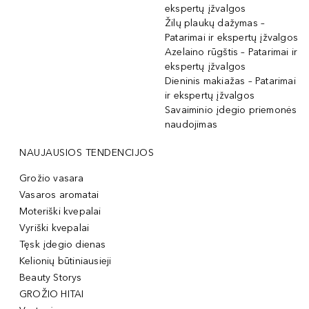
ekspertų įžvalgos
Žilų plaukų dažymas –
Patarimai ir ekspertų įžvalgos
Azelaino rūgštis – Patarimai ir
ekspertų įžvalgos
Dieninis makiažas – Patarimai
ir ekspertų įžvalgos
Savaiminio įdegio priemonės
naudojimas
NAUJAUSIOS TENDENCIJOS
Grožio vasara
Vasaros aromatai
Moteriški kvepalai
Vyriški kvepalai
Tęsk įdegio dienas
Kelionių būtiniausieji
Beauty Storys
GROŽIO HITAI