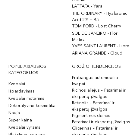
LATTAFA - Yara
THE ORDINARY - Hyaluronic
Acid 2% + B5
TOM FORD - Lost Cherry
SOL DE JANEIRO - Flor
Mistica
YVES SAINT LAURENT - Libre
ARIANA GRANDE - Cloud
POPULIARIAUSIOS
GROŽIO TENDENCIJOS
KATEGORIJOS
Prabangūs automobilio
Kvepalai
kvapai
Ricinos aliejus – Patarimai ir
Išpardavimas
ekspertų įžvalgos
Kvepalai moterims
Retinolis – Patarimai ir
Dekoratyvinė kosmetika
ekspertų įžvalgos
Nauja
Pigmentinės dėmės –
Super kaina
Patarimai ir ekspertų įžvalgos
Kvepalai vyrams
Glicerinas – Patarimai ir
Blakstienų serumai
ekspertų įžvalgos