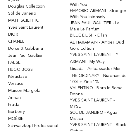
With You
Douglas Collection
EMPORIO ARMANI - Stronger
Sol de Janeiro
With You Intensely
MATH SCIETIFIC
JEAN PAUL GAULTIER - Le
Yves Saint Laurent
Male Le Parfum
DIOR
BILLIE EILISH - Eilish
CHANEL
AL HARAMAIN - Amber Oud
Dolce & Gabbana
Gold Edition
YVES SAINT LAURENT - Y
Jean Paul Gaultier
ARMANI - My Way
PAESE
Gisada - Ambassador Men
HUGO BOSS
THE ORDINARY - Niacinamide
Kérastase
10% + Zinc 1%
Versace
VALENTINO - Born In Roma
Maison Margiela
Donna
Armani
YVES SAINT LAURENT -
Prada
MYSLF
Burberry
SOL DE JANEIRO - Agua
MOÉRIE
Mistica
YVES SAINT LAURENT - Black
Schwarzkopf Professional
Opium