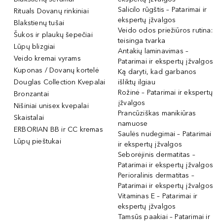
Salicilo rūgštis – Patarimai ir
Rituals Dovanų rinkiniai
ekspertų įžvalgos
Blakstienų tušai
Veido odos priežiūros rutina:
Šukos ir plaukų šepečiai
teisinga tvarka
Lūpų blizgiai
Antakių laminavimas –
Veido kremai vyrams
Patarimai ir ekspertų įžvalgos
Kuponas / Dovanų kortelė
Ką daryti, kad garbanos
Douglas Collection Kvepalai
išliktų ilgiau
Rožinė – Patarimai ir ekspertų
Bronzantai
įžvalgos
Nišiniai unisex kvepalai
Prancūziškas manikiūras
Skaistalai
namuose
ERBORIAN BB ir CC kremas
Saulės nudegimai – Patarimai
Lūpų pieštukai
ir ekspertų įžvalgos
Seborėjinis dermatitas –
Patarimai ir ekspertų įžvalgos
Perioralinis dermatitas –
Patarimai ir ekspertų įžvalgos
Vitaminas E – Patarimai ir
ekspertų įžvalgos
Tamsūs paakiai – Patarimai ir