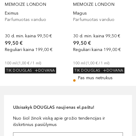
MEMOIZE LONDON
MEMOIZE LONDON
Eximus
Magus
Parfumuotas vanduo
Parfumuotas vanduo
30 d. min. kaina
99,50 €
30 d. min. kaina
99,50 €
99,50 €
99,50 €
Reguliari kaina
199,00 €
Reguliari kaina
199,00 €
100
ml
 (
1,00 €
 / 
1
ml
)
100
ml
 (
1,00 €
 / 
1
ml
)
TIK DOUGLAS
DOVANA
TIK DOUGLAS
DOVANA
Pas mus netrukus
Užsisakyk DOUGLAS naujienas el.paštu!
Nuo šiol žinok viską apie grožio tendencijas ir
išskirtinius pasiūlymus