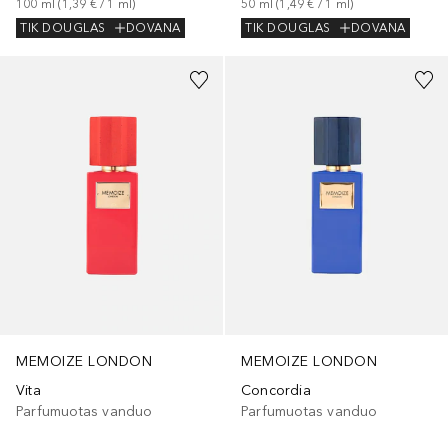
100
ml
 (
1,39 €
 / 
1
ml
)
50
ml
 (
1,49 €
 / 
1
ml
)
TIK DOUGLAS
DOVANA
TIK DOUGLAS
DOVANA
MEMOIZE LONDON
MEMOIZE LONDON
Vita
Concordia
Parfumuotas vanduo
Parfumuotas vanduo