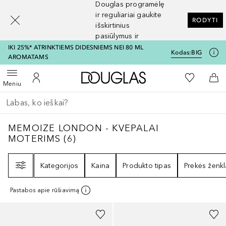
Douglas programėlę
[navigation.slideout.screenreader]
ir reguliariai gaukite
RODYTI
išskirtinius
pasiūlymus ir
nuolaidas
IKI 25%* ATRINKTIEMS DIDESNIEMS NEI 80 ML
Kodas:
BIG
AROMATAMS
Į Douglas pagrindinį pu
Į mano nor
Atidaryti meniu
Į mano paskyrą
Į kr
Meniu
Grįžk atgal
Vykdykite paiešką
MEMOIZE LONDON - KVEPALAI MOTERIMS
MEMOIZE LONDON - KVEPALAI
MOTERIMS
(
6
)
Filtras
Kategorijos
Kaina
Produkto tipas
Prekės ženkl
Pastabos apie rūšiavimą