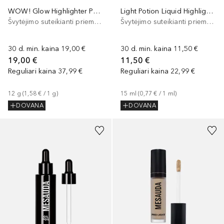
WOW! Glow Highlighter Palette
Light Potion Liquid Highlighter
Švytėjimo suteikianti priemonė/highlighteris
Švytėjimo suteikianti priemonė/highlighteris
30 d. min. kaina
19,00 €
30 d. min. kaina
11,50 €
19,00 €
11,50 €
Reguliari kaina
37,99 €
Reguliari kaina
22,99 €
12
g
 (
1,58 €
 / 
1
g
)
15
ml
 (
0,77 €
 / 
1
ml
)
DOVANA
DOVANA
+
2