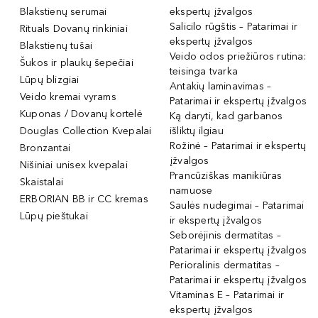
Blakstienų serumai
ekspertų įžvalgos
Salicilo rūgštis – Patarimai ir
Rituals Dovanų rinkiniai
ekspertų įžvalgos
Blakstienų tušai
Veido odos priežiūros rutina:
Šukos ir plaukų šepečiai
teisinga tvarka
Lūpų blizgiai
Antakių laminavimas –
Veido kremai vyrams
Patarimai ir ekspertų įžvalgos
Kuponas / Dovanų kortelė
Ką daryti, kad garbanos
Douglas Collection Kvepalai
išliktų ilgiau
Rožinė – Patarimai ir ekspertų
Bronzantai
įžvalgos
Nišiniai unisex kvepalai
Prancūziškas manikiūras
Skaistalai
namuose
ERBORIAN BB ir CC kremas
Saulės nudegimai – Patarimai
Lūpų pieštukai
ir ekspertų įžvalgos
Seborėjinis dermatitas –
Patarimai ir ekspertų įžvalgos
Perioralinis dermatitas –
Patarimai ir ekspertų įžvalgos
Vitaminas E – Patarimai ir
ekspertų įžvalgos