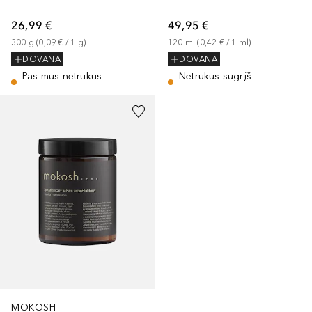
26,99 €
49,95 €
300
g
 (
0,09 €
 / 
1
g
)
120
ml
 (
0,42 €
 / 
1
ml
)
DOVANA
DOVANA
Pas mus netrukus
Netrukus sugrįš
MOKOSH