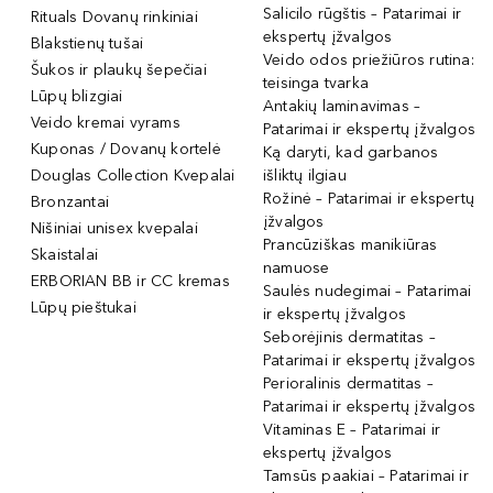
Salicilo rūgštis – Patarimai ir
Rituals Dovanų rinkiniai
ekspertų įžvalgos
Blakstienų tušai
Veido odos priežiūros rutina:
Šukos ir plaukų šepečiai
teisinga tvarka
Lūpų blizgiai
Antakių laminavimas –
Veido kremai vyrams
Patarimai ir ekspertų įžvalgos
Kuponas / Dovanų kortelė
Ką daryti, kad garbanos
Douglas Collection Kvepalai
išliktų ilgiau
Rožinė – Patarimai ir ekspertų
Bronzantai
įžvalgos
Nišiniai unisex kvepalai
Prancūziškas manikiūras
Skaistalai
namuose
ERBORIAN BB ir CC kremas
Saulės nudegimai – Patarimai
Lūpų pieštukai
ir ekspertų įžvalgos
Seborėjinis dermatitas –
Patarimai ir ekspertų įžvalgos
Perioralinis dermatitas –
Patarimai ir ekspertų įžvalgos
Vitaminas E – Patarimai ir
ekspertų įžvalgos
Tamsūs paakiai – Patarimai ir