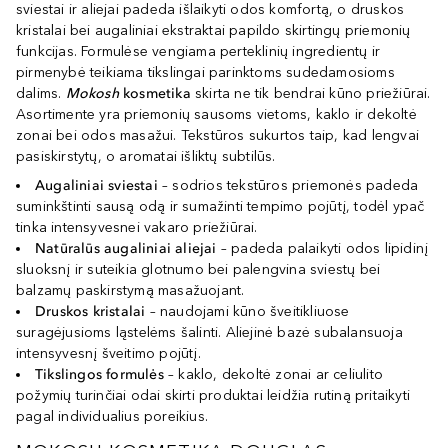
sviestai ir aliejai padeda išlaikyti odos komfortą, o druskos
kristalai bei augaliniai ekstraktai papildo skirtingų priemonių
funkcijas. Formulėse vengiama perteklinių ingredientų ir
pirmenybė teikiama tikslingai parinktoms sudedamosioms
dalims.
Mokosh
kosmetika
skirta ne tik bendrai kūno priežiūrai.
Asortimente yra priemonių sausoms vietoms, kaklo ir dekoltė
zonai bei odos masažui. Tekstūros sukurtos taip, kad lengvai
pasiskirstytų, o aromatai išliktų subtilūs.
Augaliniai sviestai
– sodrios tekstūros priemonės padeda
suminkštinti sausą odą ir sumažinti tempimo pojūtį, todėl ypač
tinka intensyvesnei vakaro priežiūrai.
Natūralūs augaliniai aliejai
– padeda palaikyti odos lipidinį
sluoksnį ir suteikia glotnumo bei palengvina sviestų bei
balzamų paskirstymą masažuojant.
Druskos kristalai
– naudojami kūno šveitikliuose
suragėjusioms ląstelėms šalinti. Aliejinė bazė subalansuoja
intensyvesnį šveitimo pojūtį.
Tikslingos formulės
– kaklo, dekoltė zonai ar celiulito
požymių turinčiai odai skirti produktai leidžia rutiną pritaikyti
pagal individualius poreikius.