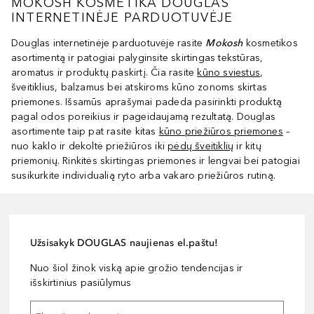
MOKOSH KOSMETIKA DOUGLAS
INTERNETINĖJE PARDUOTUVĖJE
Douglas internetinėje parduotuvėje rasite
Mokosh
kosmetikos
asortimentą ir patogiai palyginsite skirtingas tekstūras,
aromatus ir produktų paskirtį. Čia rasite
kūno sviestus
,
šveitiklius, balzamus bei atskiroms kūno zonoms skirtas
priemones. Išsamūs aprašymai padeda pasirinkti produktą
pagal odos poreikius ir pageidaujamą rezultatą. Douglas
asortimente taip pat rasite kitas
kūno priežiūros priemones
–
nuo kaklo ir dekoltė priežiūros iki
pėdų šveitiklių
ir kitų
priemonių. Rinkitės skirtingas priemones ir lengvai bei patogiai
susikurkite individualią ryto arba vakaro priežiūros rutiną.
Užsisakyk DOUGLAS naujienas el.paštu!
Nuo šiol žinok viską apie grožio tendencijas ir
išskirtinius pasiūlymus