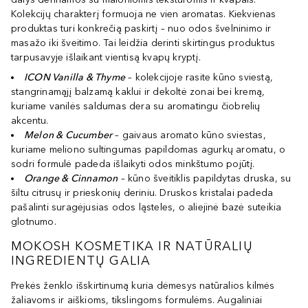
Kolekcijų charakterį formuoja ne vien aromatas. Kiekvienas
produktas turi konkrečią paskirtį – nuo odos švelninimo ir
masažo iki šveitimo. Tai leidžia derinti skirtingus produktus
tarpusavyje išlaikant vientisą kvapų kryptį.
ICON Vanilla & Thyme
– kolekcijoje rasite kūno sviestą,
stangrinamąjį balzamą kaklui ir dekoltė zonai bei kremą,
kuriame vanilės saldumas dera su aromatingu čiobrelių
akcentu.
Melon & Cucumber
– gaivaus aromato kūno sviestas,
kuriame meliono sultingumas papildomas agurkų aromatu, o
sodri formulė padeda išlaikyti odos minkštumo pojūtį.
Orange & Cinnamon
– kūno šveitiklis papildytas druska, su
šiltu citrusų ir prieskonių deriniu. Druskos kristalai padeda
pašalinti suragėjusias odos ląsteles, o aliejinė bazė suteikia
glotnumo.
MOKOSH KOSMETIKA IR NATŪRALIŲ
INGREDIENTŲ GALIA
Prekės ženklo išskirtinumą kuria dėmesys natūralios kilmės
žaliavoms ir aiškioms, tikslingoms formulėms. Augaliniai