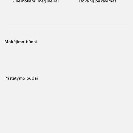
2 nemokami mėginėliai
Dovanų pakavimas
Mokėjimo būdai
Pristatymo būdai