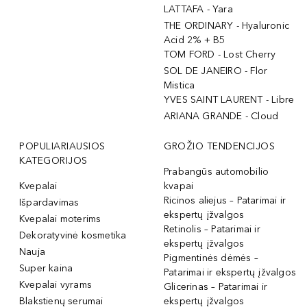
LATTAFA - Yara
THE ORDINARY - Hyaluronic
Acid 2% + B5
TOM FORD - Lost Cherry
SOL DE JANEIRO - Flor
Mistica
YVES SAINT LAURENT - Libre
ARIANA GRANDE - Cloud
POPULIARIAUSIOS
GROŽIO TENDENCIJOS
KATEGORIJOS
Prabangūs automobilio
Kvepalai
kvapai
Ricinos aliejus – Patarimai ir
Išpardavimas
ekspertų įžvalgos
Kvepalai moterims
Retinolis – Patarimai ir
Dekoratyvinė kosmetika
ekspertų įžvalgos
Nauja
Pigmentinės dėmės –
Super kaina
Patarimai ir ekspertų įžvalgos
Kvepalai vyrams
Glicerinas – Patarimai ir
Blakstienų serumai
ekspertų įžvalgos