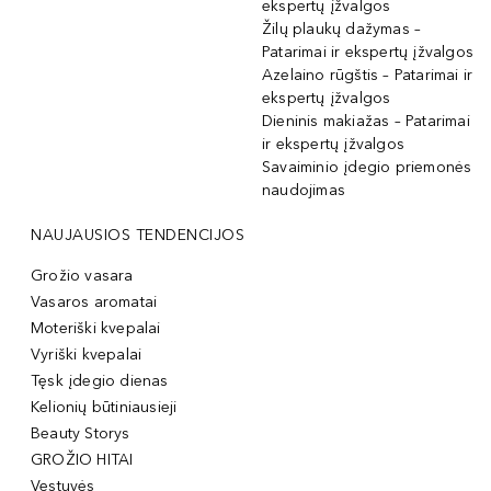
ekspertų įžvalgos
Žilų plaukų dažymas –
Patarimai ir ekspertų įžvalgos
Azelaino rūgštis – Patarimai ir
ekspertų įžvalgos
Dieninis makiažas – Patarimai
ir ekspertų įžvalgos
Savaiminio įdegio priemonės
naudojimas
NAUJAUSIOS TENDENCIJOS
Grožio vasara
Vasaros aromatai
Moteriški kvepalai
Vyriški kvepalai
Tęsk įdegio dienas
Kelionių būtiniausieji
Beauty Storys
GROŽIO HITAI
Vestuvės