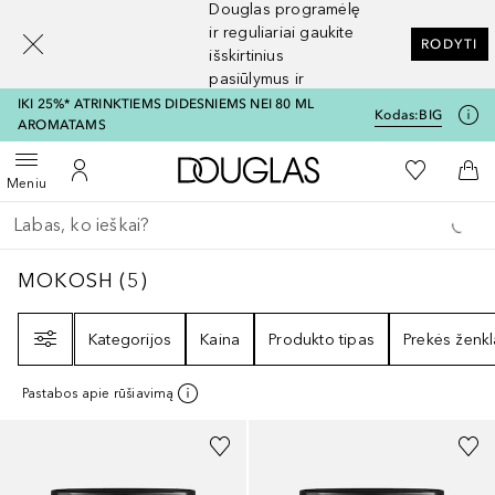
Douglas programėlę
[navigation.slideout.screenreader]
ir reguliariai gaukite
RODYTI
išskirtinius
pasiūlymus ir
nuolaidas
IKI 25%* ATRINKTIEMS DIDESNIEMS NEI 80 ML
Kodas:
BIG
AROMATAMS
Į Douglas pagrindinį pu
Į mano nor
Atidaryti meniu
Į mano paskyrą
Į kr
Meniu
Grįžk atgal
Vykdykite paiešką
MOKOSH
5
REZULTATAI
MOKOSH
(
5
)
Filtras
Kategorijos
Kaina
Produkto tipas
Prekės ženkl
Pastabos apie rūšiavimą