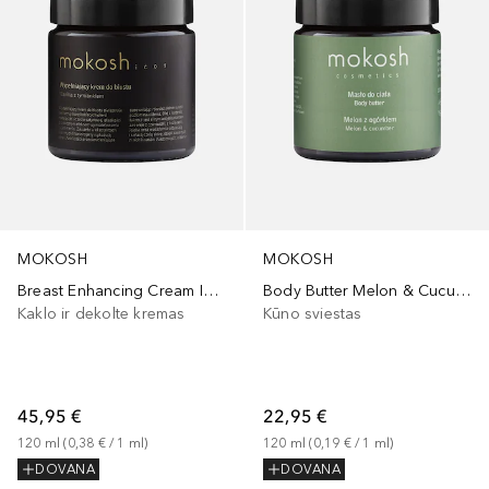
MOKOSH
MOKOSH
Breast Enhancing Cream ICON Vanilla And Thyme
Body Butter Melon & Cucumber
Kaklo ir dekolte kremas
Kūno sviestas
45,95 €
22,95 €
120
ml
 (
0,38 €
 / 
1
ml
)
120
ml
 (
0,19 €
 / 
1
ml
)
DOVANA
DOVANA