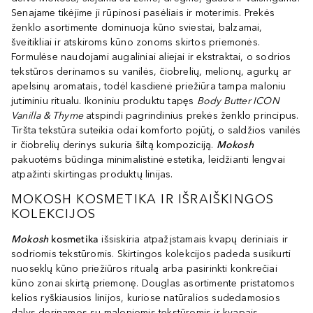
Senajame tikėjime ji rūpinosi pasėliais ir moterimis. Prekės
ženklo asortimente dominuoja kūno sviestai, balzamai,
šveitikliai ir atskiroms kūno zonoms skirtos priemonės.
Formulėse naudojami augaliniai aliejai ir ekstraktai, o sodrios
tekstūros derinamos su vanilės, čiobrelių, melionų, agurkų ar
apelsinų aromatais, todėl kasdienė priežiūra tampa maloniu
jutiminiu ritualu. Ikoniniu produktu tapęs
Body Butter ICON
Vanilla & Thyme
atspindi pagrindinius prekės ženklo principus.
Tiršta tekstūra suteikia odai komforto pojūtį, o saldžios vanilės
ir čiobrelių derinys sukuria šiltą kompoziciją.
Mokosh
pakuotėms būdinga minimalistinė estetika, leidžianti lengvai
atpažinti skirtingas produktų linijas.
MOKOSH KOSMETIKA IR IŠRAIŠKINGOS
KOLEKCIJOS
Mokosh
kosmetika
išsiskiria atpažįstamais kvapų deriniais ir
sodriomis tekstūromis. Skirtingos kolekcijos padeda susikurti
nuoseklų kūno priežiūros ritualą arba pasirinkti konkrečiai
kūno zonai skirtą priemonę. Douglas asortimente pristatomos
kelios ryškiausios linijos, kuriose natūralios sudedamosios
dalys derinamos su maloniomis tekstūromis ir kvapais.