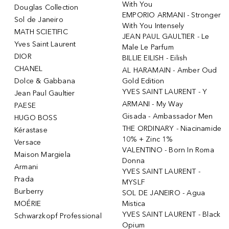
With You
Douglas Collection
EMPORIO ARMANI - Stronger
Sol de Janeiro
With You Intensely
MATH SCIETIFIC
JEAN PAUL GAULTIER - Le
Yves Saint Laurent
Male Le Parfum
DIOR
BILLIE EILISH - Eilish
CHANEL
AL HARAMAIN - Amber Oud
Dolce & Gabbana
Gold Edition
YVES SAINT LAURENT - Y
Jean Paul Gaultier
ARMANI - My Way
PAESE
Gisada - Ambassador Men
HUGO BOSS
THE ORDINARY - Niacinamide
Kérastase
10% + Zinc 1%
Versace
VALENTINO - Born In Roma
Maison Margiela
Donna
Armani
YVES SAINT LAURENT -
Prada
MYSLF
Burberry
SOL DE JANEIRO - Agua
MOÉRIE
Mistica
YVES SAINT LAURENT - Black
Schwarzkopf Professional
Opium