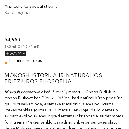
Anti-Cellulite Specialist Balm Mokosh ICON Vanilla & Thyme
Kūno losjonas
54,95 €
180
ml
 (
0,31 €
 / 
1
ml
)
DOVANA
Pas mus netrukus
MOKOSH ISTORIJA IR NATŪRALIOS
PRIEŽIŪROS FILOSOFIJA
Mokosh kosmetika
gimė iš dviejų moterų – Annos Didiuk ir
Annos Rutkowskos-Didiuk – idėjos, kad natūrali kūno priežiūra
gali būti veiksminga, estetiška ir maloni visiems pojūčiams.
Prekės ženklas įkurtas 2014 metais Lenkijoje, daug dėmesio
skiriant ekologiškiems ingredientams ir kruopščiai suderintoms
formulėms. Prekės ženklo pavadinimą įkvėpė senovės slavų
deivė Mokoša, siejama su žeme, drėgme, gausa ir vaisingumu.