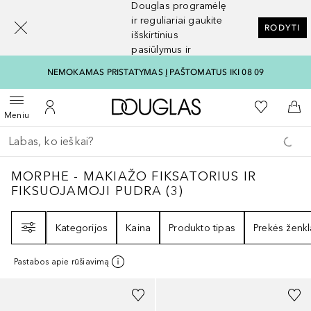
Douglas programėlę
[navigation.slideout.screenreader]
ir reguliariai gaukite
RODYTI
išskirtinius
pasiūlymus ir
nuolaidas
NEMOKAMAS PRISTATYMAS Į PAŠTOMATUS IKI 08 09
Į Douglas pagrindinį pu
Į mano nor
Atidaryti meniu
Į mano paskyrą
Į kr
Meniu
Grįžk atgal
Vykdykite paiešką
MORPHE - MAKIAŽO FIKSATORIUS IR FIK
MORPHE - MAKIAŽO FIKSATORIUS IR
FIKSUOJAMOJI PUDRA
(
3
)
Filtras
Kategorijos
Kaina
Produkto tipas
Prekės ženkl
Pastabos apie rūšiavimą