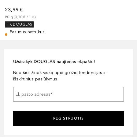
23,99 €
80
g
 (
0,30 €
 / 
1
g
)
TIK DOUGLAS
Pas mus netrukus
Užsisakyk DOUGLAS naujienas el.paštu!
Nuo šiol žinok viską apie grožio tendencijas ir
išskirtinius pasiūlymus
El. pašto adresas
*
REGISTRUOTIS