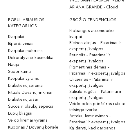
YVES SAINT LAURENT - Libre
ARIANA GRANDE - Cloud
POPULIARIAUSIOS
GROŽIO TENDENCIJOS
KATEGORIJOS
Prabangūs automobilio
Kvepalai
kvapai
Ricinos aliejus – Patarimai ir
Išpardavimas
ekspertų įžvalgos
Kvepalai moterims
Retinolis – Patarimai ir
Dekoratyvinė kosmetika
ekspertų įžvalgos
Nauja
Pigmentinės dėmės –
Super kaina
Patarimai ir ekspertų įžvalgos
Kvepalai vyrams
Glicerinas – Patarimai ir
Blakstienų serumai
ekspertų įžvalgos
Salicilo rūgštis – Patarimai ir
Rituals Dovanų rinkiniai
ekspertų įžvalgos
Blakstienų tušai
Veido odos priežiūros rutina:
Šukos ir plaukų šepečiai
teisinga tvarka
Lūpų blizgiai
Antakių laminavimas –
Veido kremai vyrams
Patarimai ir ekspertų įžvalgos
Kuponas / Dovanų kortelė
Ką daryti, kad garbanos