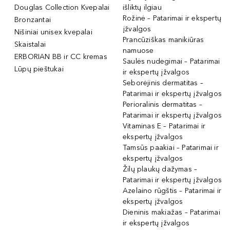
Douglas Collection Kvepalai
išliktų ilgiau
Rožinė – Patarimai ir ekspertų
Bronzantai
įžvalgos
Nišiniai unisex kvepalai
Prancūziškas manikiūras
Skaistalai
namuose
ERBORIAN BB ir CC kremas
Saulės nudegimai – Patarimai
Lūpų pieštukai
ir ekspertų įžvalgos
Seborėjinis dermatitas –
Patarimai ir ekspertų įžvalgos
Perioralinis dermatitas –
Patarimai ir ekspertų įžvalgos
Vitaminas E – Patarimai ir
ekspertų įžvalgos
Tamsūs paakiai – Patarimai ir
ekspertų įžvalgos
Žilų plaukų dažymas –
Patarimai ir ekspertų įžvalgos
Azelaino rūgštis – Patarimai ir
ekspertų įžvalgos
Dieninis makiažas – Patarimai
ir ekspertų įžvalgos