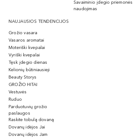
Savaiminio įdegio priemonės
naudojimas
NAUJAUSIOS TENDENCIJOS
Grožio vasara
Vasaros aromatai
Moteriški kvepalai
Vyriški kvepalai
Tęsk įdegio dienas
Kelionių būtiniausieji
Beauty Storys
GROŽIO HITAI
Vestuvės
Ruduo
Parduotuvių grožio
paslaugos
Raskite tobulą dovaną
Dovanų idėjos Jai
Dovanų idėjos Jam