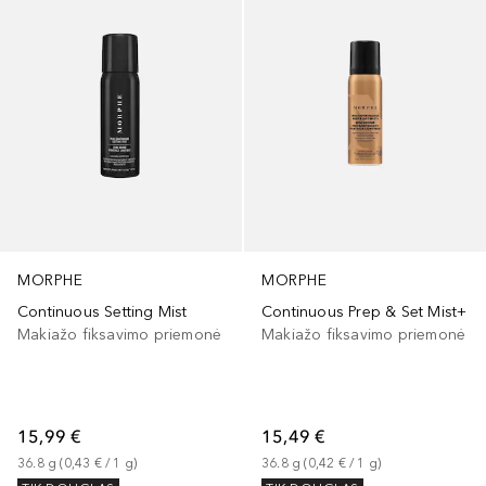
MORPHE
MORPHE
Continuous Setting Mist
Continuous Prep & Set Mist+
Makiažo fiksavimo priemonė
Makiažo fiksavimo priemonė
15,99 €
15,49 €
36.8
g
 (
0,43 €
 / 
1
g
)
36.8
g
 (
0,42 €
 / 
1
g
)