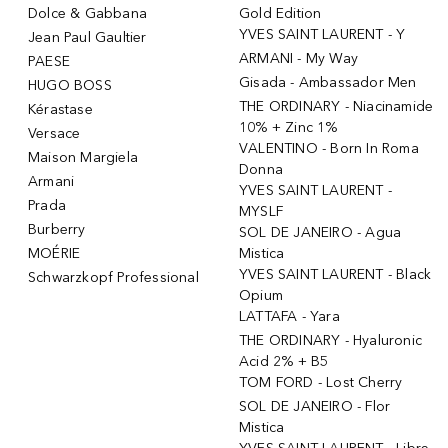
Dolce & Gabbana
Gold Edition
YVES SAINT LAURENT - Y
Jean Paul Gaultier
ARMANI - My Way
PAESE
Gisada - Ambassador Men
HUGO BOSS
THE ORDINARY - Niacinamide
Kérastase
10% + Zinc 1%
Versace
VALENTINO - Born In Roma
Maison Margiela
Donna
Armani
YVES SAINT LAURENT -
Prada
MYSLF
Burberry
SOL DE JANEIRO - Agua
MOÉRIE
Mistica
YVES SAINT LAURENT - Black
Schwarzkopf Professional
Opium
LATTAFA - Yara
THE ORDINARY - Hyaluronic
Acid 2% + B5
TOM FORD - Lost Cherry
SOL DE JANEIRO - Flor
Mistica