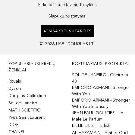
Pirkimo ir pardavimo taisyklės
Slapukų nustatymai
ATSISAKYTI SUTARTIES
©
2026
UAB "DOUGLAS LT"
POPULIARIAUSI PREKIŲ
POPULIARIAUSI PRODUKTAI
ŽENKLAI
SOL DE JANEIRO - Cheirosa
Rituals
48
EMPORIO ARMANI - Stronger
Dyson
With You
Douglas Collection
EMPORIO ARMANI - Stronger
Sol de Janeiro
With You Intensely
MATH SCIETIFIC
JEAN PAUL GAULTIER - Le
Yves Saint Laurent
Male Le Parfum
DIOR
BILLIE EILISH - Eilish
CHANEL
AL HARAMAIN - Amber Oud