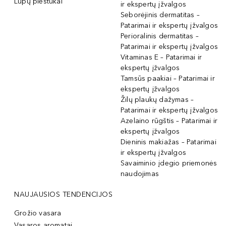
Lūpų pieštukai
ir ekspertų įžvalgos
Seborėjinis dermatitas –
Patarimai ir ekspertų įžvalgos
Perioralinis dermatitas –
Patarimai ir ekspertų įžvalgos
Vitaminas E – Patarimai ir
ekspertų įžvalgos
Tamsūs paakiai – Patarimai ir
ekspertų įžvalgos
Žilų plaukų dažymas –
Patarimai ir ekspertų įžvalgos
Azelaino rūgštis – Patarimai ir
ekspertų įžvalgos
Dieninis makiažas – Patarimai
ir ekspertų įžvalgos
Savaiminio įdegio priemonės
naudojimas
NAUJAUSIOS TENDENCIJOS
Grožio vasara
Vasaros aromatai