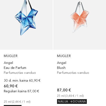
MUGLER
MUGLER
Angel
Angel
Eau de Parfum
Blush
Parfumuotas vanduo
Parfumuotas vanduo
30 d. min. kaina
60,90 €
60,90 €
87,00 €
Reguliari kaina
87,00 €
25
ml
 (
3,48 €
 / 
1
ml
)
NAUJA
DOVANA
25
ml
 (
2,44 €
 / 
1
ml
)