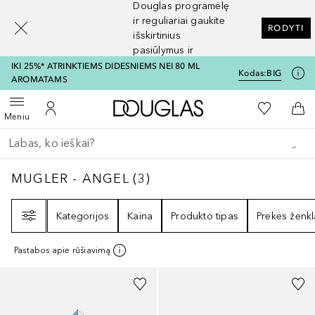
Douglas programėlę
[navigation.slideout.screenreader]
ir reguliariai gaukite
RODYTI
išskirtinius
pasiūlymus ir
nuolaidas
IKI 25%* ATRINKTIEMS DIDESNIEMS NEI 80 ML
Kodas:
BIG
AROMATAMS
Į Douglas pagrindinį pu
Į mano nor
Atidaryti meniu
Į mano paskyrą
Į kr
Meniu
Grįžk atgal
Vykdykite paiešką
MUGLER - ANGEL
3
REZULTATAI
MUGLER - ANGEL
(
3
)
Filtras
Kategorijos
Kaina
Produkto tipas
Prekės ženkl
Pastabos apie rūšiavimą