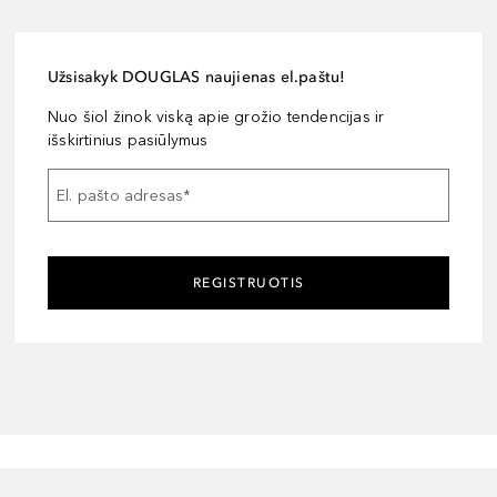
Užsisakyk DOUGLAS naujienas el.paštu!
Nuo šiol žinok viską apie grožio tendencijas ir
išskirtinius pasiūlymus
El. pašto adresas
*
REGISTRUOTIS