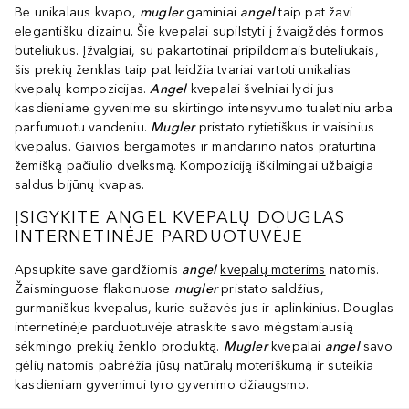
Be unikalaus kvapo,
mugler
gaminiai
angel
taip pat žavi
elegantišku dizainu. Šie kvepalai supilstyti į žvaigždės formos
buteliukus. Įžvalgiai, su pakartotinai pripildomais buteliukais,
šis prekių ženklas taip pat leidžia tvariai vartoti unikalias
kvepalų kompozicijas.
Angel
kvepalai švelniai lydi jus
kasdieniame gyvenime su skirtingo intensyvumo tualetiniu arba
parfumuotu vandeniu.
M
ugler
pristato rytietiškus ir vaisinius
kvepalus. Gaivios bergamotės ir mandarino natos praturtina
žemišką pačiulio dvelksmą. Kompoziciją iškilmingai užbaigia
saldus bijūnų kvapas.
ĮSIGYKITE ANGEL KVEPALŲ DOUGLAS
INTERNETINĖJE PARDUOTUVĖJE
Apsupkite save gardžiomis
angel
kvepalų moterims
natomis.
Žaisminguose flakonuose
mugler
pristato saldžius,
gurmaniškus kvepalus, kurie sužavės jus ir aplinkinius. Douglas
internetinėje parduotuvėje atraskite savo mėgstamiausią
sėkmingo prekių ženklo produktą.
M
ugler
kvepalai
angel
savo
gėlių natomis pabrėžia jūsų natūralų moteriškumą ir suteikia
kasdieniam gyvenimui tyro gyvenimo džiaugsmo.