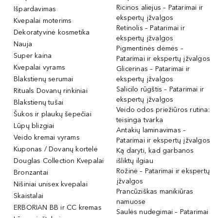
Ricinos aliejus – Patarimai ir
Išpardavimas
ekspertų įžvalgos
Kvepalai moterims
Retinolis – Patarimai ir
Dekoratyvinė kosmetika
ekspertų įžvalgos
Nauja
Pigmentinės dėmės –
Super kaina
Patarimai ir ekspertų įžvalgos
Kvepalai vyrams
Glicerinas – Patarimai ir
Blakstienų serumai
ekspertų įžvalgos
Salicilo rūgštis – Patarimai ir
Rituals Dovanų rinkiniai
ekspertų įžvalgos
Blakstienų tušai
Veido odos priežiūros rutina:
Šukos ir plaukų šepečiai
teisinga tvarka
Lūpų blizgiai
Antakių laminavimas –
Veido kremai vyrams
Patarimai ir ekspertų įžvalgos
Kuponas / Dovanų kortelė
Ką daryti, kad garbanos
Douglas Collection Kvepalai
išliktų ilgiau
Rožinė – Patarimai ir ekspertų
Bronzantai
įžvalgos
Nišiniai unisex kvepalai
Prancūziškas manikiūras
Skaistalai
namuose
ERBORIAN BB ir CC kremas
Saulės nudegimai – Patarimai