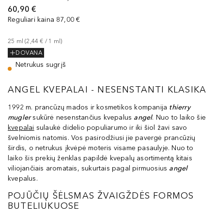
60,90 €
Reguliari kaina
87,00 €
25
ml
 (
2,44 €
 / 
1
ml
)
DOVANA
Netrukus sugrįš
ANGEL KVEPALAI - NESENSTANTI KLASIKA
1992 m. prancūzų mados ir kosmetikos kompanija
t
hierry
mugler
sukūrė nesenstančius kvepalus
angel
. Nuo to laiko šie
kvepalai
sulaukė didelio populiarumo ir iki šiol žavi savo
švelniomis natomis. Vos pasirodžiusi jie pavergė prancūzių
širdis, o netrukus įkvėpė moteris visame pasaulyje. Nuo to
laiko šis prekių ženklas papildė kvepalų asortimentą kitais
viliojančiais aromatais, sukurtais pagal pirmuosius
angel
kvepalus.
POJŪČIŲ ŠĖLSMAS ŽVAIGŽDĖS FORMOS
BUTELIUKUOSE