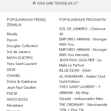
©
2026
UAB "DOUGLAS LT"
POPULIARIAUSI PREKIŲ
POPULIARIAUSI PRODUKTAI
ŽENKLAI
SOL DE JANEIRO - Cheirosa
Rituals
48
EMPORIO ARMANI - Stronger
Dyson
With You
Douglas Collection
EMPORIO ARMANI - Stronger
Sol de Janeiro
With You Intensely
MATH SCIETIFIC
JEAN PAUL GAULTIER - Le
Yves Saint Laurent
Male Le Parfum
DIOR
BILLIE EILISH - Eilish
CHANEL
AL HARAMAIN - Amber Oud
Dolce & Gabbana
Gold Edition
YVES SAINT LAURENT - Y
Jean Paul Gaultier
ARMANI - My Way
PAESE
Gisada - Ambassador Men
HUGO BOSS
THE ORDINARY - Niacinamide
Kérastase
10% + Zinc 1%