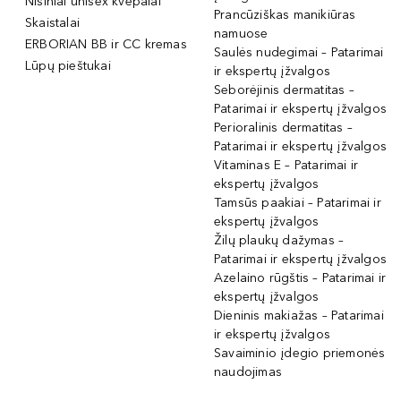
Nišiniai unisex kvepalai
Prancūziškas manikiūras
Skaistalai
namuose
ERBORIAN BB ir CC kremas
Saulės nudegimai – Patarimai
Lūpų pieštukai
ir ekspertų įžvalgos
Seborėjinis dermatitas –
Patarimai ir ekspertų įžvalgos
Perioralinis dermatitas –
Patarimai ir ekspertų įžvalgos
Vitaminas E – Patarimai ir
ekspertų įžvalgos
Tamsūs paakiai – Patarimai ir
ekspertų įžvalgos
Žilų plaukų dažymas –
Patarimai ir ekspertų įžvalgos
Azelaino rūgštis – Patarimai ir
ekspertų įžvalgos
Dieninis makiažas – Patarimai
ir ekspertų įžvalgos
Savaiminio įdegio priemonės
naudojimas