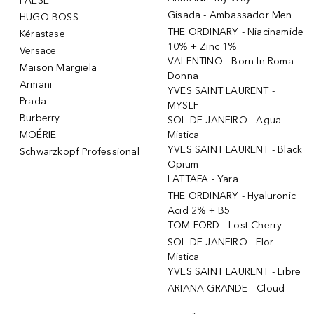
PAESE
Gisada - Ambassador Men
HUGO BOSS
THE ORDINARY - Niacinamide
Kérastase
10% + Zinc 1%
Versace
VALENTINO - Born In Roma
Maison Margiela
Donna
Armani
YVES SAINT LAURENT -
Prada
MYSLF
Burberry
SOL DE JANEIRO - Agua
MOÉRIE
Mistica
YVES SAINT LAURENT - Black
Schwarzkopf Professional
Opium
LATTAFA - Yara
THE ORDINARY - Hyaluronic
Acid 2% + B5
TOM FORD - Lost Cherry
SOL DE JANEIRO - Flor
Mistica
YVES SAINT LAURENT - Libre
ARIANA GRANDE - Cloud