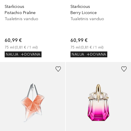
Starlicious
Starlicious
Pistachio Praline
Berry Licorice
Tualetinis vanduo
Tualetinis vanduo
60,99 €
60,99 €
75
ml
 (
0,81 €
 / 
1
ml
)
75
ml
 (
0,81 €
 / 
1
ml
)
NAUJA
DOVANA
NAUJA
DOVANA