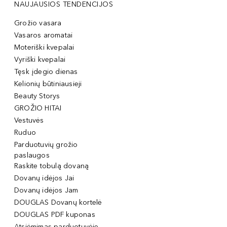
NAUJAUSIOS TENDENCIJOS
Grožio vasara
Vasaros aromatai
Moteriški kvepalai
Vyriški kvepalai
Tęsk įdegio dienas
Kelionių būtiniausieji
Beauty Storys
GROŽIO HITAI
Vestuvės
Ruduo
Parduotuvių grožio
paslaugos
Raskite tobulą dovaną
Dovanų idėjos Jai
Dovanų idėjos Jam
DOUGLAS Dovanų kortelė
DOUGLAS PDF kuponas
Atsiėmimas parduotuvėje