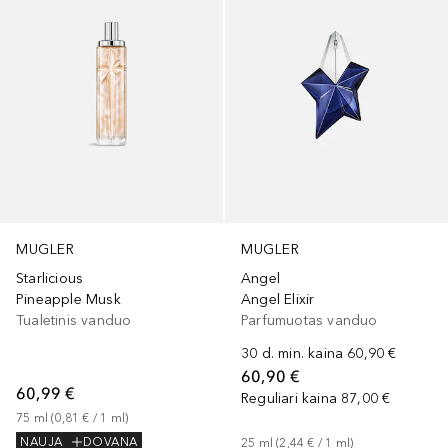
MUGLER
MUGLER
Starlicious
Angel
Pineapple Musk
Angel Elixir
Tualetinis vanduo
Parfumuotas vanduo
30 d. min. kaina
60,90 €
60,90 €
60,99 €
Reguliari kaina
87,00 €
75
ml
 (
0,81 €
 / 
1
ml
)
NAUJA
DOVANA
25
ml
 (
2,44 €
 / 
1
ml
)