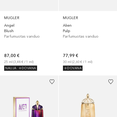
MUGLER
MUGLER
Angel
Alien
Blush
Pulp
Parfumuotas vanduo
Parfumuotas vanduo
87,00 €
77,99 €
25
ml
 (
3,48 €
 / 
1
ml
)
30
ml
 (
2,60 €
 / 
1
ml
)
NAUJA
DOVANA
DOVANA