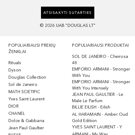
ATSISAKYTI SUTARTIES
©
2026
UAB "DOUGLAS LT"
POPULIARIAUSI PREKIŲ
POPULIARIAUSI PRODUKTAI
ŽENKLAI
SOL DE JANEIRO - Cheirosa
Rituals
48
EMPORIO ARMANI - Stronger
Dyson
With You
Douglas Collection
EMPORIO ARMANI - Stronger
Sol de Janeiro
With You Intensely
MATH SCIETIFIC
JEAN PAUL GAULTIER - Le
Yves Saint Laurent
Male Le Parfum
DIOR
BILLIE EILISH - Eilish
CHANEL
AL HARAMAIN - Amber Oud
Dolce & Gabbana
Gold Edition
YVES SAINT LAURENT - Y
Jean Paul Gaultier
ARMANI - My Way