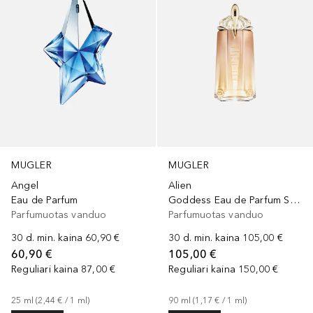
MUGLER
MUGLER
Angel
Alien
Eau de Parfum
Goddess Eau de Parfum Supra Florale
Parfumuotas vanduo
Parfumuotas vanduo
30 d. min. kaina
60,90 €
30 d. min. kaina
105,00 €
60,90 €
105,00 €
Reguliari kaina
87,00 €
Reguliari kaina
150,00 €
25
ml
 (
2,44 €
 / 
1
ml
)
90
ml
 (
1,17 €
 / 
1
ml
)