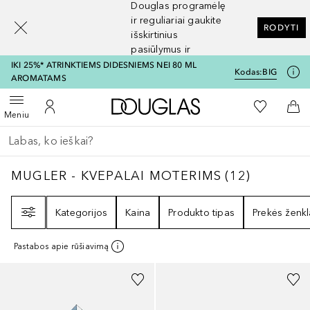
Douglas programėlę
[navigation.slideout.screenreader]
ir reguliariai gaukite
RODYTI
išskirtinius
pasiūlymus ir
nuolaidas
IKI 25%* ATRINKTIEMS DIDESNIEMS NEI 80 ML
Kodas:
BIG
AROMATAMS
Į Douglas pagrindinį pu
Į mano nor
Atidaryti meniu
Į mano paskyrą
Į kr
Meniu
Grįžk atgal
Vykdykite paiešką
MUGLER - KVEPALAI MOTERIMS
12
REZULTA
MUGLER - KVEPALAI MOTERIMS
(
12
)
Filtras
Kategorijos
Kaina
Produkto tipas
Prekės ženkl
Pastabos apie rūšiavimą