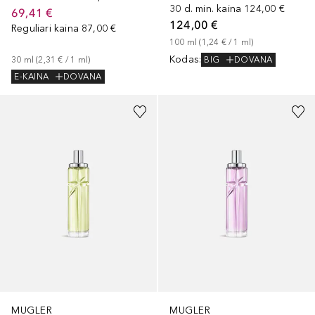
30 d. min. kaina
124,00 €
69,41 €
124,00 €
Reguliari kaina
87,00 €
100
ml
 (
1,24 €
 / 
1
ml
)
Kodas
:
BIG
DOVANA
30
ml
 (
2,31 €
 / 
1
ml
)
E-KAINA
DOVANA
MUGLER
MUGLER