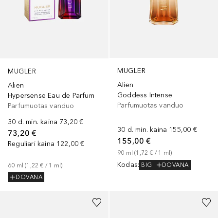
MUGLER
MUGLER
Alien
Alien
Goddess Intense
Hypersense Eau de Parfum
Parfumuotas vanduo
Parfumuotas vanduo
30 d. min. kaina
73,20 €
30 d. min. kaina
155,00 €
73,20 €
155,00 €
Reguliari kaina
122,00 €
90
ml
 (
1,72 €
 / 
1
ml
)
Kodas
:
BIG
DOVANA
60
ml
 (
1,22 €
 / 
1
ml
)
DOVANA