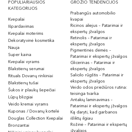
POPULIARIAUSIOS
GROŽIO TENDENCIJOS
KATEGORIJOS
Prabangūs automobilio
Kvepalai
kvapai
Ricinos aliejus – Patarimai ir
Išpardavimas
ekspertų įžvalgos
Kvepalai moterims
Retinolis – Patarimai ir
Dekoratyvinė kosmetika
ekspertų įžvalgos
Nauja
Pigmentinės dėmės –
Super kaina
Patarimai ir ekspertų įžvalgos
Kvepalai vyrams
Glicerinas – Patarimai ir
Blakstienų serumai
ekspertų įžvalgos
Salicilo rūgštis – Patarimai ir
Rituals Dovanų rinkiniai
ekspertų įžvalgos
Blakstienų tušai
Veido odos priežiūros rutina:
Šukos ir plaukų šepečiai
teisinga tvarka
Lūpų blizgiai
Antakių laminavimas –
Veido kremai vyrams
Patarimai ir ekspertų įžvalgos
Kuponas / Dovanų kortelė
Ką daryti, kad garbanos
Douglas Collection Kvepalai
išliktų ilgiau
Rožinė – Patarimai ir ekspertų
Bronzantai
įžvalgos