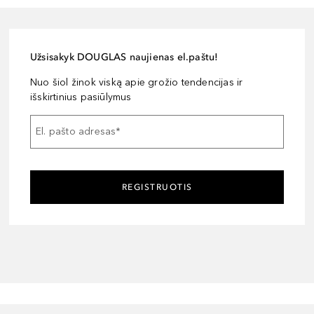
Užsisakyk DOUGLAS naujienas el.paštu!
Nuo šiol žinok viską apie grožio tendencijas ir
išskirtinius pasiūlymus
El. pašto adresas
*
REGISTRUOTIS