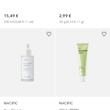
15,49 €
2,99 €
200
ml
 (
0,08 €
 / 
1
ml
)
30
g
 (
0,10 €
 / 
1
g
)
NACIFIC
NACIFIC