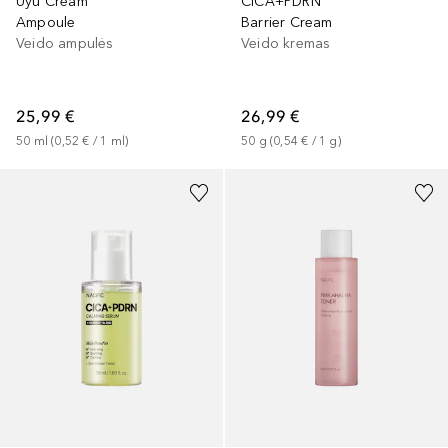
Uyu Cream
CICA+PDRN
Ampoule
Barrier Cream
Veido ampulės
Veido kremas
25,99 €
26,99 €
50
ml
 (
0,52 €
 / 
1
ml
)
50
g
 (
0,54 €
 / 
1
g
)