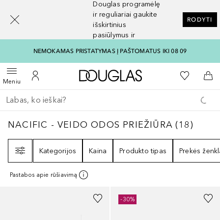
Douglas programėlę
[navigation.slideout.screenreader]
ir reguliariai gaukite
RODYTI
išskirtinius
pasiūlymus ir
nuolaidas
NEMOKAMAS PRISTATYMAS Į PAŠTOMATUS IKI 08 09
Į Douglas pagrindinį pu
Į mano nor
Atidaryti meniu
Į mano paskyrą
Į kr
Meniu
Grįžk atgal
Vykdykite paiešką
NACIFIC - VEIDO ODOS PRIEŽIŪRA
18
REZU
NACIFIC - VEIDO ODOS PRIEŽIŪRA
(
18
)
Filtras
Kategorijos
Kaina
Produkto tipas
Prekės ženkl
Pastabos apie rūšiavimą
-30%