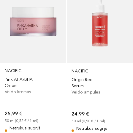
NACIFIC
NACIFIC
Pink AHA/BHA
Origin Red
Cream
Serum
Veido kremas
Veido ampulės
25,99 €
24,99 €
50
ml
 (
0,52 €
 / 
1
ml
)
50
ml
 (
0,50 €
 / 
1
ml
)
Netrukus sugrįš
Netrukus sugrįš