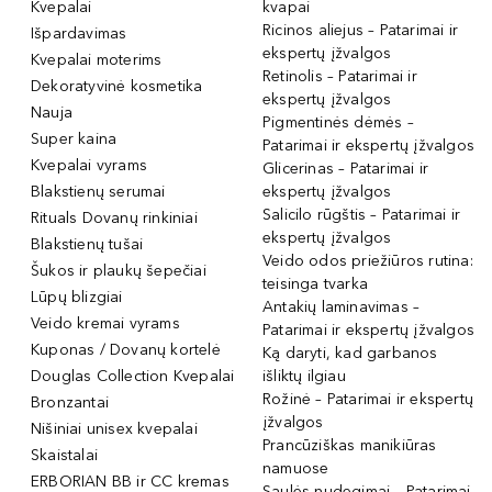
Kvepalai
kvapai
Ricinos aliejus – Patarimai ir
Išpardavimas
ekspertų įžvalgos
Kvepalai moterims
Retinolis – Patarimai ir
Dekoratyvinė kosmetika
ekspertų įžvalgos
Nauja
Pigmentinės dėmės –
Super kaina
Patarimai ir ekspertų įžvalgos
Kvepalai vyrams
Glicerinas – Patarimai ir
Blakstienų serumai
ekspertų įžvalgos
Salicilo rūgštis – Patarimai ir
Rituals Dovanų rinkiniai
ekspertų įžvalgos
Blakstienų tušai
Veido odos priežiūros rutina:
Šukos ir plaukų šepečiai
teisinga tvarka
Lūpų blizgiai
Antakių laminavimas –
Veido kremai vyrams
Patarimai ir ekspertų įžvalgos
Kuponas / Dovanų kortelė
Ką daryti, kad garbanos
Douglas Collection Kvepalai
išliktų ilgiau
Rožinė – Patarimai ir ekspertų
Bronzantai
įžvalgos
Nišiniai unisex kvepalai
Prancūziškas manikiūras
Skaistalai
namuose
ERBORIAN BB ir CC kremas
Saulės nudegimai – Patarimai