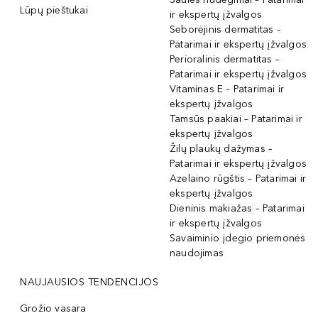
Lūpų pieštukai
ir ekspertų įžvalgos
Seborėjinis dermatitas –
Patarimai ir ekspertų įžvalgos
Perioralinis dermatitas –
Patarimai ir ekspertų įžvalgos
Vitaminas E – Patarimai ir
ekspertų įžvalgos
Tamsūs paakiai – Patarimai ir
ekspertų įžvalgos
Žilų plaukų dažymas –
Patarimai ir ekspertų įžvalgos
Azelaino rūgštis – Patarimai ir
ekspertų įžvalgos
Dieninis makiažas – Patarimai
ir ekspertų įžvalgos
Savaiminio įdegio priemonės
naudojimas
NAUJAUSIOS TENDENCIJOS
Grožio vasara