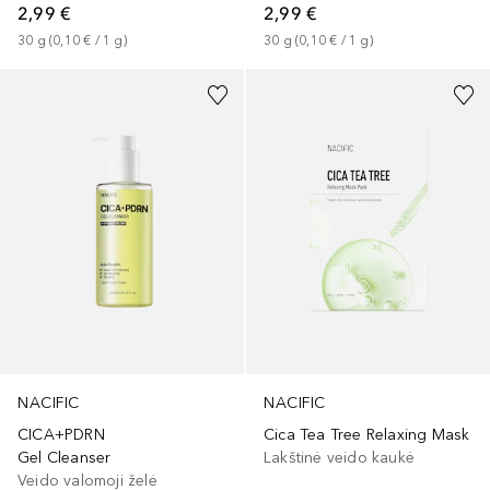
2,99 €
2,99 €
30
g
 (
0,10 €
 / 
1
g
)
30
g
 (
0,10 €
 / 
1
g
)
NACIFIC
NACIFIC
CICA+PDRN
Cica Tea Tree Relaxing Mask
Gel Cleanser
Lakštinė veido kaukė
Veido valomoji želė