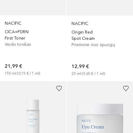
NACIFIC
NACIFIC
CICA+PDRN
Origin Red
First Toner
Spot Cream
Veido tonikas
Priemonė nuo spuogų
21,99 €
12,99 €
150
ml
 (
0,15 €
 / 
1
ml
)
20
ml
 (
0,65 €
 / 
1
ml
)