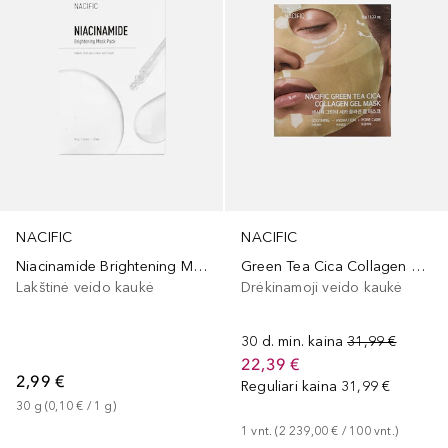
NACIFIC
NACIFIC
Niacinamide Brightening Mask
Green Tea Cica Collagen Gel Mask
Lakštinė veido kaukė
Drėkinamoji veido kaukė
30 d. min. kaina
31,99 €
22,39 €
2,99 €
Reguliari kaina
31,99 €
30
g
 (
0,10 €
 / 
1
g
)
1
vnt.
 (
2 239,00 €
 / 
100
vnt.
)