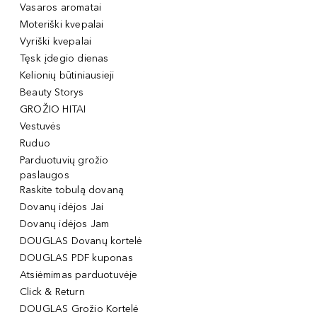
Vasaros aromatai
Moteriški kvepalai
Vyriški kvepalai
Tęsk įdegio dienas
Kelionių būtiniausieji
Beauty Storys
GROŽIO HITAI
Vestuvės
Ruduo
Parduotuvių grožio
paslaugos
Raskite tobulą dovaną
Dovanų idėjos Jai
Dovanų idėjos Jam
DOUGLAS Dovanų kortelė
DOUGLAS PDF kuponas
Atsiėmimas parduotuvėje
Click & Return
DOUGLAS Grožio Kortelė