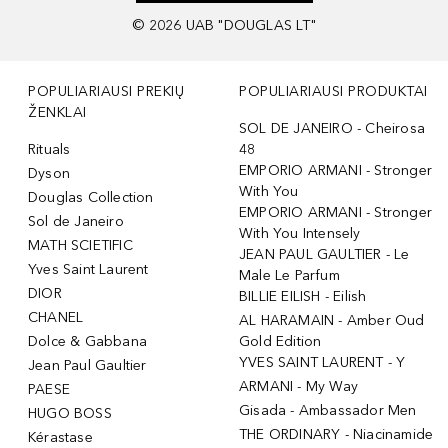
©
2026
UAB "DOUGLAS LT"
POPULIARIAUSI PREKIŲ
POPULIARIAUSI PRODUKTAI
ŽENKLAI
SOL DE JANEIRO - Cheirosa
Rituals
48
EMPORIO ARMANI - Stronger
Dyson
With You
Douglas Collection
EMPORIO ARMANI - Stronger
Sol de Janeiro
With You Intensely
MATH SCIETIFIC
JEAN PAUL GAULTIER - Le
Yves Saint Laurent
Male Le Parfum
DIOR
BILLIE EILISH - Eilish
CHANEL
AL HARAMAIN - Amber Oud
Dolce & Gabbana
Gold Edition
YVES SAINT LAURENT - Y
Jean Paul Gaultier
ARMANI - My Way
PAESE
Gisada - Ambassador Men
HUGO BOSS
THE ORDINARY - Niacinamide
Kérastase