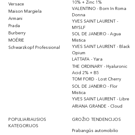
10% + Zinc 1%
Versace
VALENTINO - Born In Roma
Maison Margiela
Donna
Armani
YVES SAINT LAURENT -
Prada
MYSLF
Burberry
SOL DE JANEIRO - Agua
MOÉRIE
Mistica
YVES SAINT LAURENT - Black
Schwarzkopf Professional
Opium
LATTAFA - Yara
THE ORDINARY - Hyaluronic
Acid 2% + B5
TOM FORD - Lost Cherry
SOL DE JANEIRO - Flor
Mistica
YVES SAINT LAURENT - Libre
ARIANA GRANDE - Cloud
POPULIARIAUSIOS
GROŽIO TENDENCIJOS
KATEGORIJOS
Prabangūs automobilio