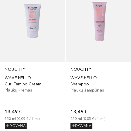
NOUGHTY
NOUGHTY
WAVE HELLO
WAVE HELLO
Curl Taming Cream
Shampoo
Plaukų kremas
Plaukų šampūnas
13,49 €
13,49 €
150
ml
 (
0,09 €
 / 
1
ml
)
250
ml
 (
0,05 €
 / 
1
ml
)
DOVANA
DOVANA