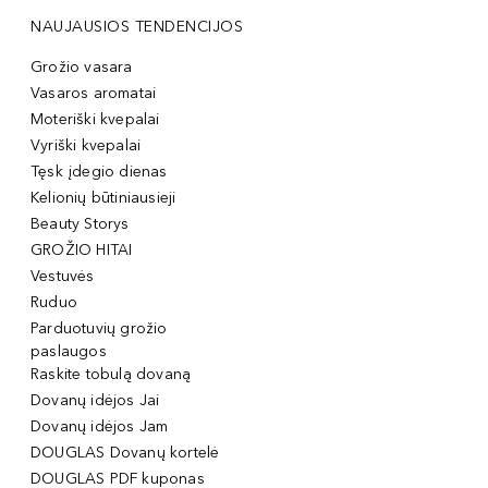
NAUJAUSIOS TENDENCIJOS
Grožio vasara
Vasaros aromatai
Moteriški kvepalai
Vyriški kvepalai
Tęsk įdegio dienas
Kelionių būtiniausieji
Beauty Storys
GROŽIO HITAI
Vestuvės
Ruduo
Parduotuvių grožio
paslaugos
Raskite tobulą dovaną
Dovanų idėjos Jai
Dovanų idėjos Jam
DOUGLAS Dovanų kortelė
DOUGLAS PDF kuponas