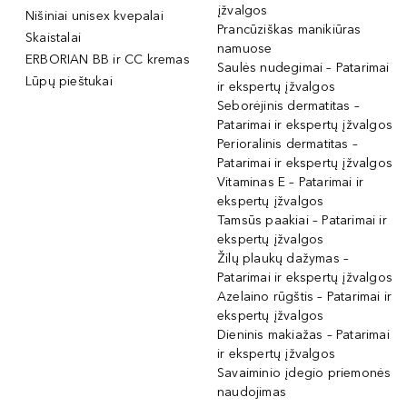
įžvalgos
Nišiniai unisex kvepalai
Prancūziškas manikiūras
Skaistalai
namuose
ERBORIAN BB ir CC kremas
Saulės nudegimai – Patarimai
Lūpų pieštukai
ir ekspertų įžvalgos
Seborėjinis dermatitas –
Patarimai ir ekspertų įžvalgos
Perioralinis dermatitas –
Patarimai ir ekspertų įžvalgos
Vitaminas E – Patarimai ir
ekspertų įžvalgos
Tamsūs paakiai – Patarimai ir
ekspertų įžvalgos
Žilų plaukų dažymas –
Patarimai ir ekspertų įžvalgos
Azelaino rūgštis – Patarimai ir
ekspertų įžvalgos
Dieninis makiažas – Patarimai
ir ekspertų įžvalgos
Savaiminio įdegio priemonės
naudojimas