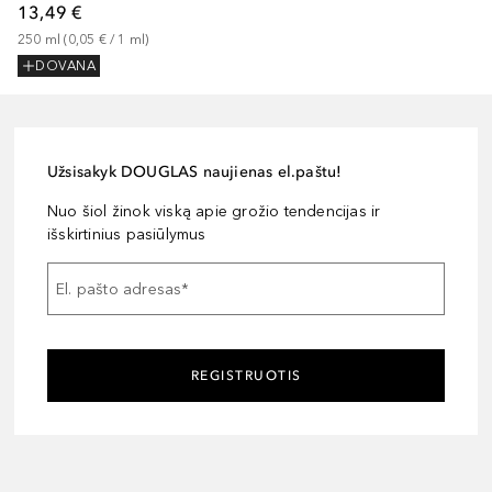
13,49 €
250
ml
 (
0,05 €
 / 
1
ml
)
DOVANA
Užsisakyk DOUGLAS naujienas el.paštu!
Nuo šiol žinok viską apie grožio tendencijas ir
išskirtinius pasiūlymus
El. pašto adresas
*
REGISTRUOTIS