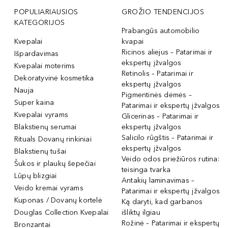
POPULIARIAUSIOS
GROŽIO TENDENCIJOS
KATEGORIJOS
Prabangūs automobilio
Kvepalai
kvapai
Ricinos aliejus – Patarimai ir
Išpardavimas
ekspertų įžvalgos
Kvepalai moterims
Retinolis – Patarimai ir
Dekoratyvinė kosmetika
ekspertų įžvalgos
Nauja
Pigmentinės dėmės –
Super kaina
Patarimai ir ekspertų įžvalgos
Kvepalai vyrams
Glicerinas – Patarimai ir
Blakstienų serumai
ekspertų įžvalgos
Salicilo rūgštis – Patarimai ir
Rituals Dovanų rinkiniai
ekspertų įžvalgos
Blakstienų tušai
Veido odos priežiūros rutina:
Šukos ir plaukų šepečiai
teisinga tvarka
Lūpų blizgiai
Antakių laminavimas –
Veido kremai vyrams
Patarimai ir ekspertų įžvalgos
Kuponas / Dovanų kortelė
Ką daryti, kad garbanos
Douglas Collection Kvepalai
išliktų ilgiau
Rožinė – Patarimai ir ekspertų
Bronzantai