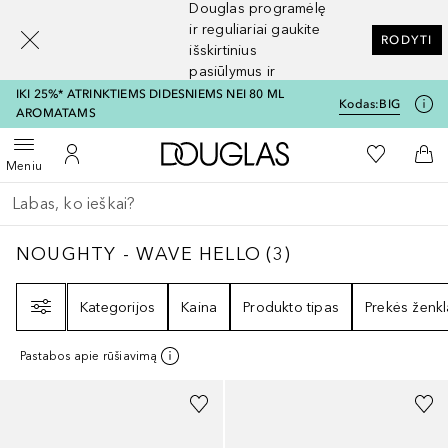
Douglas programėlę
[navigation.slideout.screenreader]
ir reguliariai gaukite
RODYTI
išskirtinius
pasiūlymus ir
nuolaidas
IKI 25%* ATRINKTIEMS DIDESNIEMS NEI 80 ML
Kodas:
BIG
AROMATAMS
Į Douglas pagrindinį pu
Į mano nor
Atidaryti meniu
Į mano paskyrą
Į kr
Meniu
Grįžk atgal
Vykdykite paiešką
NOUGHTY - WAVE HELLO
3
REZULTATAI
NOUGHTY - WAVE HELLO
(
3
)
Filtras
Kategorijos
Kaina
Produkto tipas
Prekės ženkl
Pastabos apie rūšiavimą