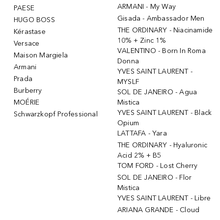
ARMANI - My Way
PAESE
Gisada - Ambassador Men
HUGO BOSS
THE ORDINARY - Niacinamide
Kérastase
10% + Zinc 1%
Versace
VALENTINO - Born In Roma
Maison Margiela
Donna
Armani
YVES SAINT LAURENT -
Prada
MYSLF
Burberry
SOL DE JANEIRO - Agua
MOÉRIE
Mistica
YVES SAINT LAURENT - Black
Schwarzkopf Professional
Opium
LATTAFA - Yara
THE ORDINARY - Hyaluronic
Acid 2% + B5
TOM FORD - Lost Cherry
SOL DE JANEIRO - Flor
Mistica
YVES SAINT LAURENT - Libre
ARIANA GRANDE - Cloud