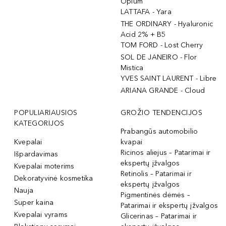
Opium
LATTAFA - Yara
THE ORDINARY - Hyaluronic
Acid 2% + B5
TOM FORD - Lost Cherry
SOL DE JANEIRO - Flor
Mistica
YVES SAINT LAURENT - Libre
ARIANA GRANDE - Cloud
POPULIARIAUSIOS
GROŽIO TENDENCIJOS
KATEGORIJOS
Prabangūs automobilio
Kvepalai
kvapai
Ricinos aliejus – Patarimai ir
Išpardavimas
ekspertų įžvalgos
Kvepalai moterims
Retinolis – Patarimai ir
Dekoratyvinė kosmetika
ekspertų įžvalgos
Nauja
Pigmentinės dėmės –
Super kaina
Patarimai ir ekspertų įžvalgos
Kvepalai vyrams
Glicerinas – Patarimai ir