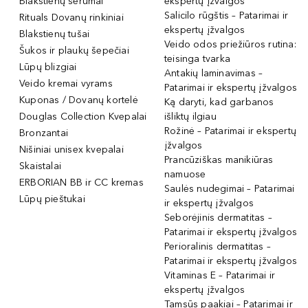
Blakstienų serumai
ekspertų įžvalgos
Salicilo rūgštis – Patarimai ir
Rituals Dovanų rinkiniai
ekspertų įžvalgos
Blakstienų tušai
Veido odos priežiūros rutina:
Šukos ir plaukų šepečiai
teisinga tvarka
Lūpų blizgiai
Antakių laminavimas –
Veido kremai vyrams
Patarimai ir ekspertų įžvalgos
Kuponas / Dovanų kortelė
Ką daryti, kad garbanos
Douglas Collection Kvepalai
išliktų ilgiau
Rožinė – Patarimai ir ekspertų
Bronzantai
įžvalgos
Nišiniai unisex kvepalai
Prancūziškas manikiūras
Skaistalai
namuose
ERBORIAN BB ir CC kremas
Saulės nudegimai – Patarimai
Lūpų pieštukai
ir ekspertų įžvalgos
Seborėjinis dermatitas –
Patarimai ir ekspertų įžvalgos
Perioralinis dermatitas –
Patarimai ir ekspertų įžvalgos
Vitaminas E – Patarimai ir
ekspertų įžvalgos
Tamsūs paakiai – Patarimai ir