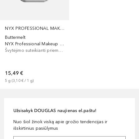
NYX PROFESSIONAL MAKEUP
Buttermelt
NYX Professional Makeup Buttermelt Highlighter
Švytėjimo suteikianti priemonė/highlighteris
15,49 €
5
g
 (
3,10 €
 / 
1
g
)
Užsisakyk DOUGLAS naujienas el.paštu!
Nuo šiol žinok viską apie grožio tendencijas ir
išskirtinius pasiūlymus