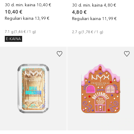
30 d. min. kaina
10,40 €
30 d. min. kaina
4,80 €
10,40 €
4,80 €
Reguliari kaina
13,99 €
Reguliari kaina
11,99 €
7.1
g
 (
1,46 €
 / 
1
g
)
2.7
g
 (
1,78 €
 / 
1
g
)
E-KAINA