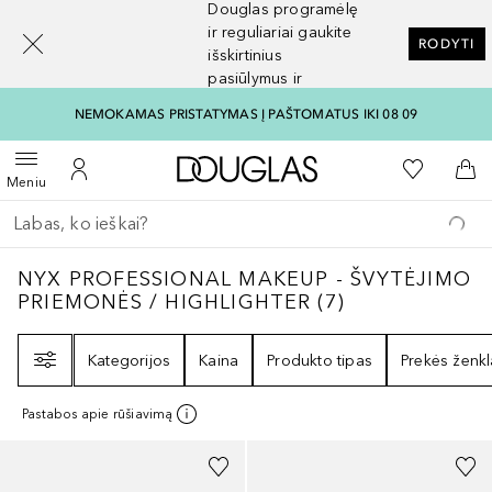
Douglas programėlę
[navigation.slideout.screenreader]
ir reguliariai gaukite
RODYTI
išskirtinius
pasiūlymus ir
nuolaidas
NEMOKAMAS PRISTATYMAS Į PAŠTOMATUS IKI 08 09
Į Douglas pagrindinį pu
Į mano nor
Atidaryti meniu
Į mano paskyrą
Į kr
Meniu
Grįžk atgal
Vykdykite paiešką
NYX PROFESSIONAL MAKEUP - ŠVYTĖJIMO
NYX PROFESSIONAL MAKEUP - ŠVYTĖJIMO
PRIEMONĖS / HIGHLIGHTER
(
7
)
Filtras
Kategorijos
Kaina
Produkto tipas
Prekės ženkl
Pastabos apie rūšiavimą
+
5
+
2