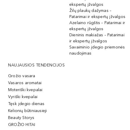
ekspertų įžvalgos
Žilų plaukų dažymas –
Patarimai ir ekspertų įžvalgos
Azelaino rūgštis – Patarimai ir
ekspertų įžvalgos
Dieninis makiažas – Patarimai
ir ekspertų įžvalgos
Savaiminio įdegio priemonės
naudojimas
NAUJAUSIOS TENDENCIJOS
Grožio vasara
Vasaros aromatai
Moteriški kvepalai
Vyriški kvepalai
Tęsk įdegio dienas
Kelionių būtiniausieji
Beauty Storys
GROŽIO HITAI