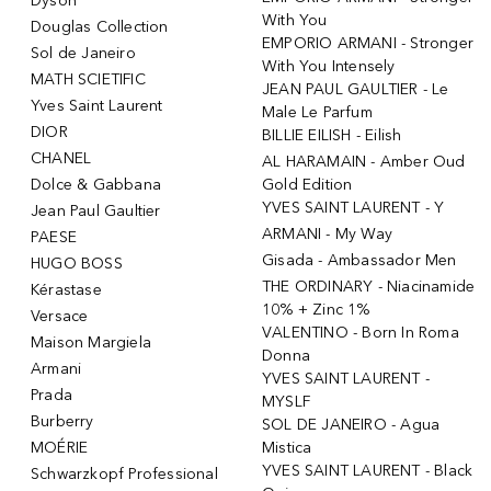
Dyson
With You
Douglas Collection
EMPORIO ARMANI - Stronger
Sol de Janeiro
With You Intensely
MATH SCIETIFIC
JEAN PAUL GAULTIER - Le
Yves Saint Laurent
Male Le Parfum
DIOR
BILLIE EILISH - Eilish
CHANEL
AL HARAMAIN - Amber Oud
Dolce & Gabbana
Gold Edition
YVES SAINT LAURENT - Y
Jean Paul Gaultier
ARMANI - My Way
PAESE
Gisada - Ambassador Men
HUGO BOSS
THE ORDINARY - Niacinamide
Kérastase
10% + Zinc 1%
Versace
VALENTINO - Born In Roma
Maison Margiela
Donna
Armani
YVES SAINT LAURENT -
Prada
MYSLF
Burberry
SOL DE JANEIRO - Agua
MOÉRIE
Mistica
YVES SAINT LAURENT - Black
Schwarzkopf Professional