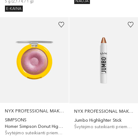
NAUJA
5
g
 (
2,17 €
 / 
1
g
)
E-KAINA
NYX PROFESSIONAL MAKEUP
NYX PROFESSIONAL MAKEUP
SIMPSONS
Jumbo Highlighter Stick
Homer Simpson Donut Highlighter
Švytėjimo suteikianti priemonė/highlighteris
Švytėjimo suteikianti priemonė/highlighteris