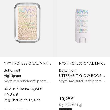
NYX PROFESSIONAL MAKEUP
NYX PROFESSIONAL MAKEUP
Buttermelt
Buttermelt
Highlighter
UTTERMELT GLOW BOOSTING STIX
Švytėjimo suteikianti priemonė/highlighteris
Švytėjimo suteikianti priemonė/highlighteris
30 d. min. kaina
10,84 €
10,84 €
10,99 €
Reguliari kaina
15,49 €
5
g
 (
2,20 €
 / 
1
g
)