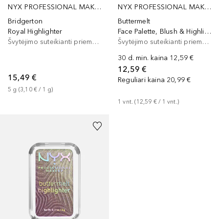
NYX PROFESSIONAL MAKEUP
NYX PROFESSIONAL MAKEUP
Bridgerton
Buttermelt
Royal Highlighter
Face Palette, Blush & Highlighter Duo
Švytėjimo suteikianti priemonė/highlighteris
Švytėjimo suteikianti priemonė/highlighteris
30 d. min. kaina
12,59 €
12,59 €
15,49 €
Reguliari kaina
20,99 €
5
g
 (
3,10 €
 / 
1
g
)
1
vnt.
 (
12,59 €
 / 
1
vnt.
)