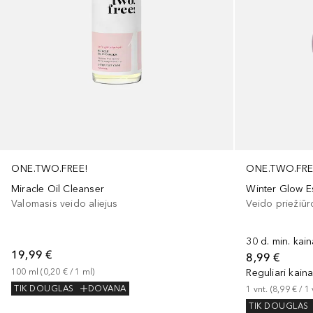
ONE.TWO.FRE
ONE.TWO.FREE!
Winter Glow Es
Miracle Oil Cleanser
Veido priežiūr
Valomasis veido aliejus
30 d. min. kai
19,99 €
8,99 €
Reguliari kain
100
ml
 (
0,20 €
 / 
1
ml
)
1
vnt.
 (
8,99 €
 / 
1
TIK DOUGLAS
DOVANA
TIK DOUGLAS
+
1