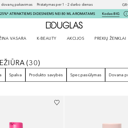
ovanų pakavimas Pristatymas per 1 - 2 darbo dienas
GR
I 25%* ATRINKTIEMS DIDESNIEMS NEI 80 ML AROMATAMS
Kodas:
BIG
Į Douglas pagrindinį pu
ŽINA VASARA
K-BEAUTY
AKCIJOS
PREKIŲ ŽENKLAI
meniu
aryti Amžina vasara meniu
Atidaryti AKCIJOS meniu
Atidaryti PREKIŲ 
IEŽIŪRA
(
30
)
RIEŽIŪRA
30
REZULTATAI
a
Spalva
Produkto savybės
Spec.pasiūlymas
Dovana p