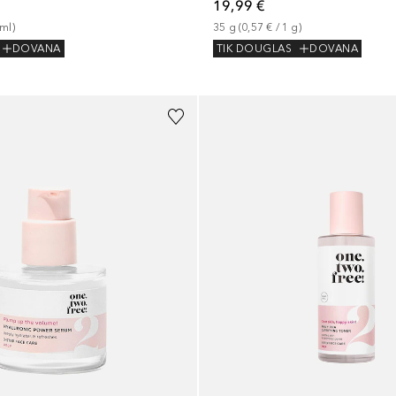
19,99 €
ml
)
35
g
 (
0,57 €
 / 
1
g
)
DOVANA
TIK DOUGLAS
DOVANA