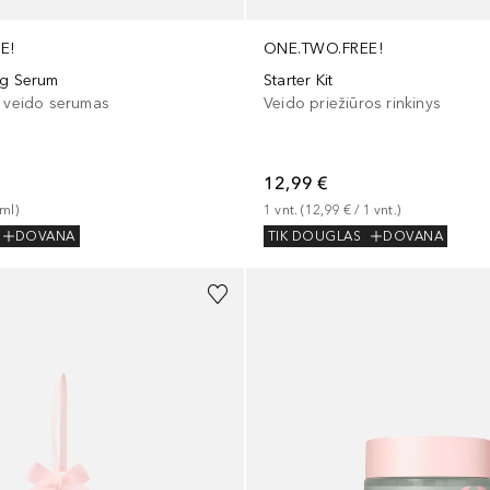
E!
ONE.TWO.FREE!
ng Serum
Starter Kit
s veido serumas
Veido priežiūros rinkinys
12,99 €
ml
)
1
vnt.
 (
12,99 €
 / 
1
vnt.
)
DOVANA
TIK DOUGLAS
DOVANA