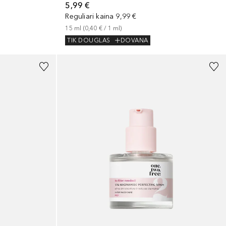
5,99 €
Reguliari kaina
9,99 €
15
ml
 (
0,40 €
 / 
1
ml
)
TIK DOUGLAS
DOVANA