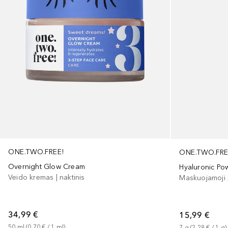
ONE.TWO.FREE!
ONE.TWO.FRE
Overnight Glow Cream
Hyaluronic Po
Veido kremas | naktinis
Maskuojamoji
34,99 €
15,99 €
50
ml
 (
0,70 €
 / 
1
ml
)
7
g
 (
2,28 €
 / 
1
g
)