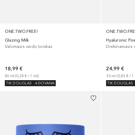
ONE.TWO.FREE!
ONE.TWO.FRE
Glazing Milk
Hyaluronic Po
Valomasis veido tonikas
18,99 €
24,99 €
80
ml
 (
0,24 €
 / 
1
ml
)
30
ml
 (
0,83 €
 / 
1
TIK DOUGLAS
DOVANA
TIK DOUGLAS
+
1