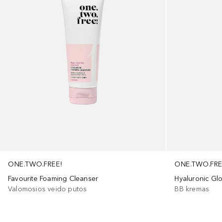
ONE.TWO.FRE
ONE.TWO.FREE!
Hyaluronic Gl
Favourite Foaming Cleanser
BB kremas
Valomosios veido putos