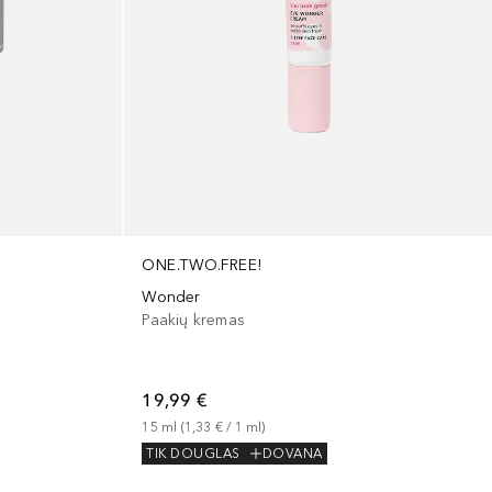
ONE.TWO.FREE!
Wonder
Paakių kremas
19,99 €
15
ml
 (
1,33 €
 / 
1
ml
)
TIK DOUGLAS
DOVANA