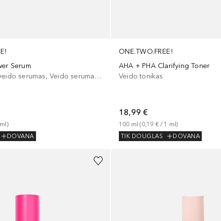
ONE.TWO.FREE!
E!
AHA + PHA Clarifying Toner
wer Serum
Veido tonikas
Drėkinamasis veido serumas, Veido serumas/koncentratas
18,99 €
100
ml
 (
0,19 €
 / 
1
ml
)
ml
)
TIK DOUGLAS
DOVANA
DOVANA