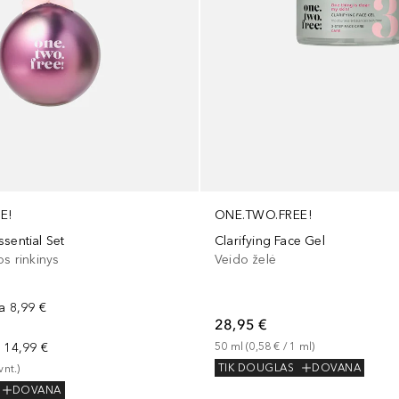
E!
ONE.TWO.FREE!
sential Set
Clarifying Face Gel
os rinkinys
Veido želė
na
8,99 €
28,95 €
a
14,99 €
50
ml
 (
0,58 €
 / 
1
ml
)
TIK DOUGLAS
DOVANA
vnt.
)
DOVANA