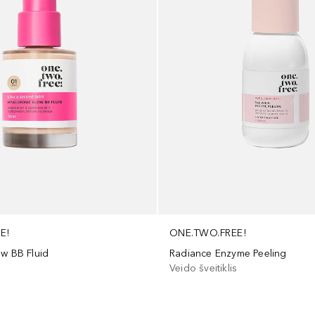
E!
ONE.TWO.FREE!
ow BB Fluid
Radiance Enzyme Peeling
Veido šveitiklis