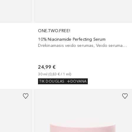
ONE.TWO.FREE!
10% Niacinamide Perfecting Serum
Drėkinamasis veido serumas, Veido serumas/koncentratas
24,99 €
30
ml
 (
0,83 €
 / 
1
ml
)
TIK DOUGLAS
DOVANA