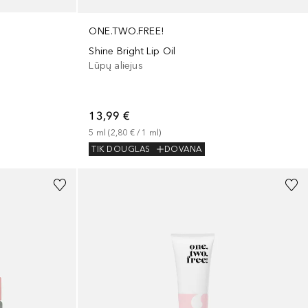
ONE.TWO.FREE!
Shine Bright Lip Oil
Lūpų aliejus
13,99 €
5
ml
 (
2,80 €
 / 
1
ml
)
TIK DOUGLAS
DOVANA