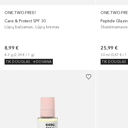
ONE.TWO.FREE!
ONE.TWO.FRE
Care & Protect SPF 30
Peptide Glazi
Lūpų balzamas, Lūpų kremas
Skaistinamasi
8,99 €
25,99 €
4.3
g
 (
2,09 €
 / 
1
g
)
30
ml
 (
0,87 €
 / 
1
TIK DOUGLAS
DOVANA
TIK DOUGLAS