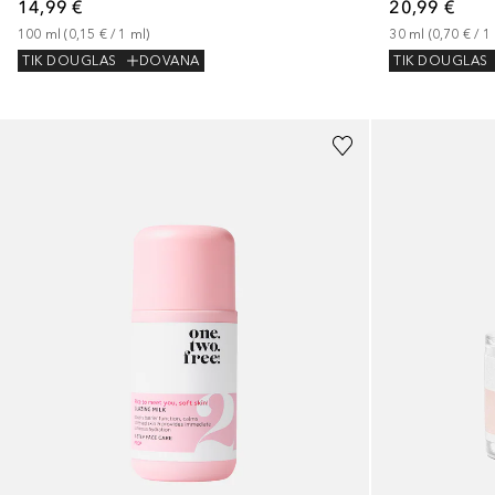
20,99 €
14,99 €
30
ml
 (
0,70 €
 / 
1
100
ml
 (
0,15 €
 / 
1
ml
)
TIK DOUGLAS
TIK DOUGLAS
DOVANA