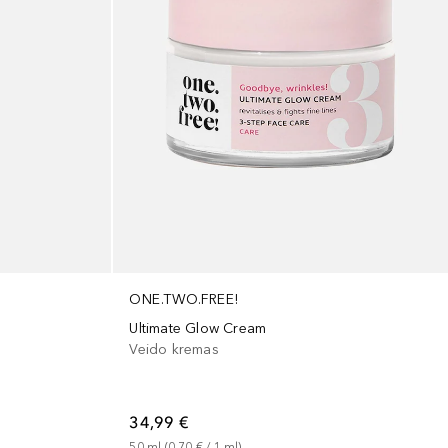
ONE.TWO.FREE!
Ultimate Glow Cream
Veido kremas
34,99 €
50
ml
 (
0,70 €
 / 
1
ml
)