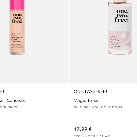
E!
ONE.TWO.FREE!
wer Concealer
Magic Toner
 priemonė
Valomasis veido tonikas
17,99 €
100
ml
 (
0,18 €
 / 
1
ml
)