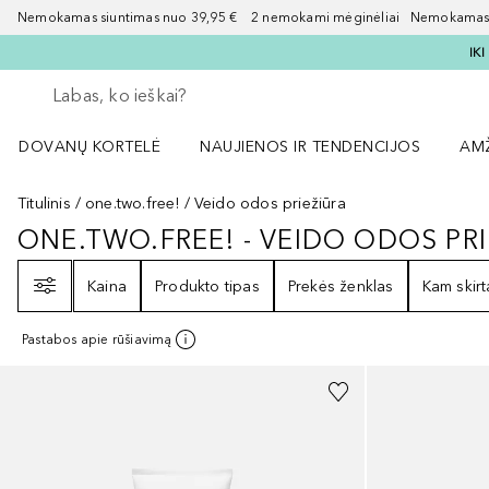
Nemokamas siuntimas nuo 39,95 € 2 nemokami mėginėliai Nemokamas d
IK
Grįžk atgal
Vykdykite paiešką
DOVANŲ KORTELĖ
NAUJIENOS IR TENDENCIJOS
AM
Atidaryti NAUJIENOS IR TENDENCIJOS 
Atid
Titulinis
one.two.free!
Veido odos priežiūra
ONE.TWO.FREE! - VEIDO ODOS PR
ONE.TWO.FREE! - VEIDO ODOS P
Filtras
Kaina
Produkto tipas
Prekės ženklas
Kam skirt
Pastabos apie rūšiavimą
+
1