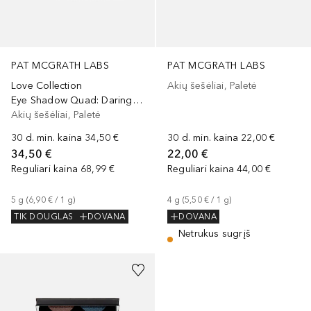
PAT MCGRATH LABS
PAT MCGRATH LABS
Love Collection
Akių šešėliai, Paletė
Eye Shadow Quad: Daring Desire
Akių šešėliai, Paletė
30 d. min. kaina
34,50 €
30 d. min. kaina
22,00 €
34,50 €
22,00 €
Reguliari kaina
68,99 €
Reguliari kaina
44,00 €
5
g
 (
6,90 €
 / 
1
g
)
4
g
 (
5,50 €
 / 
1
g
)
TIK DOUGLAS
DOVANA
DOVANA
Netrukus sugrįš