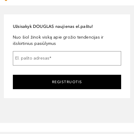
Užsisakyk DOUGLAS naujienas el.paštu!
Nuo šiol žinok viską apie grožio tendencijas ir
išskirtinius pasiūlymus
El. pašto adresas
*
REGISTRUOTIS