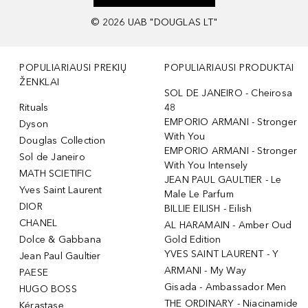
©
2026
UAB "DOUGLAS LT"
POPULIARIAUSI PREKIŲ
POPULIARIAUSI PRODUKTAI
ŽENKLAI
SOL DE JANEIRO - Cheirosa
Rituals
48
EMPORIO ARMANI - Stronger
Dyson
With You
Douglas Collection
EMPORIO ARMANI - Stronger
Sol de Janeiro
With You Intensely
MATH SCIETIFIC
JEAN PAUL GAULTIER - Le
Yves Saint Laurent
Male Le Parfum
DIOR
BILLIE EILISH - Eilish
CHANEL
AL HARAMAIN - Amber Oud
Dolce & Gabbana
Gold Edition
YVES SAINT LAURENT - Y
Jean Paul Gaultier
ARMANI - My Way
PAESE
Gisada - Ambassador Men
HUGO BOSS
THE ORDINARY - Niacinamide
Kérastase