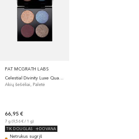
PAT MCGRATH LABS
Celestial Divinity Luxe Quad Eye Shadow
Akių šešėliai, Paletė
66,95 €
7
g
 (
9,56 €
 / 
1
g
)
TIK DOUGLAS
DOVANA
Netrukus sugrįš