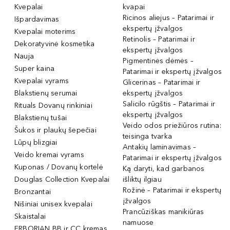
Kvepalai
kvapai
Ricinos aliejus – Patarimai ir
Išpardavimas
ekspertų įžvalgos
Kvepalai moterims
Retinolis – Patarimai ir
Dekoratyvinė kosmetika
ekspertų įžvalgos
Nauja
Pigmentinės dėmės –
Super kaina
Patarimai ir ekspertų įžvalgos
Kvepalai vyrams
Glicerinas – Patarimai ir
Blakstienų serumai
ekspertų įžvalgos
Salicilo rūgštis – Patarimai ir
Rituals Dovanų rinkiniai
ekspertų įžvalgos
Blakstienų tušai
Veido odos priežiūros rutina:
Šukos ir plaukų šepečiai
teisinga tvarka
Lūpų blizgiai
Antakių laminavimas –
Veido kremai vyrams
Patarimai ir ekspertų įžvalgos
Kuponas / Dovanų kortelė
Ką daryti, kad garbanos
Douglas Collection Kvepalai
išliktų ilgiau
Rožinė – Patarimai ir ekspertų
Bronzantai
įžvalgos
Nišiniai unisex kvepalai
Prancūziškas manikiūras
Skaistalai
namuose
ERBORIAN BB ir CC kremas