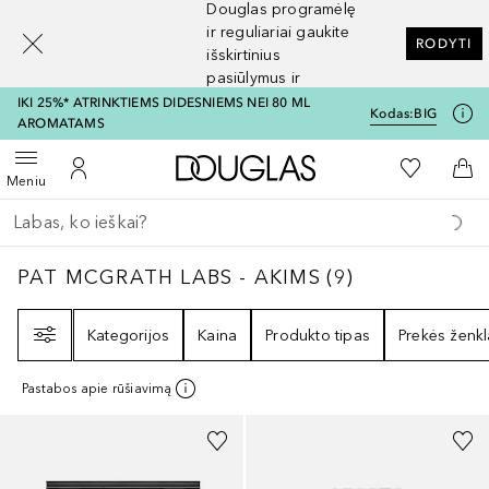
Douglas programėlę
[navigation.slideout.screenreader]
ir reguliariai gaukite
RODYTI
išskirtinius
pasiūlymus ir
nuolaidas
IKI 25%* ATRINKTIEMS DIDESNIEMS NEI 80 ML
Kodas:
BIG
AROMATAMS
Į Douglas pagrindinį pu
Į mano nor
Atidaryti meniu
Į mano paskyrą
Į kr
Meniu
Grįžk atgal
Vykdykite paiešką
PAT MCGRATH LABS - AKIMS
9
REZULTATAI
PAT MCGRATH LABS - AKIMS
(
9
)
Filtras
Kategorijos
Kaina
Produkto tipas
Prekės ženkl
Pastabos apie rūšiavimą