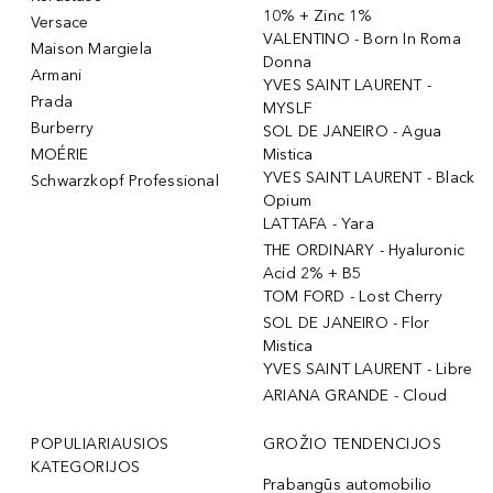
10% + Zinc 1%
Versace
VALENTINO - Born In Roma
Maison Margiela
Donna
Armani
YVES SAINT LAURENT -
Prada
MYSLF
Burberry
SOL DE JANEIRO - Agua
MOÉRIE
Mistica
YVES SAINT LAURENT - Black
Schwarzkopf Professional
Opium
LATTAFA - Yara
THE ORDINARY - Hyaluronic
Acid 2% + B5
TOM FORD - Lost Cherry
SOL DE JANEIRO - Flor
Mistica
YVES SAINT LAURENT - Libre
ARIANA GRANDE - Cloud
POPULIARIAUSIOS
GROŽIO TENDENCIJOS
KATEGORIJOS
Prabangūs automobilio