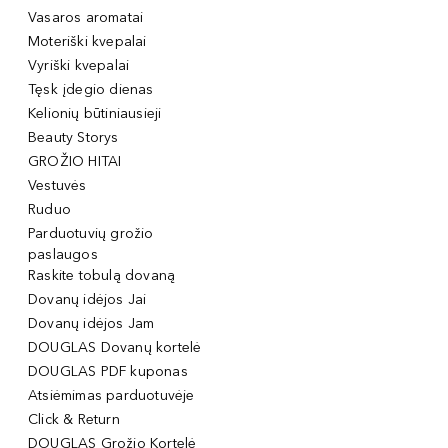
Vasaros aromatai
Moteriški kvepalai
Vyriški kvepalai
Tęsk įdegio dienas
Kelionių būtiniausieji
Beauty Storys
GROŽIO HITAI
Vestuvės
Ruduo
Parduotuvių grožio
paslaugos
Raskite tobulą dovaną
Dovanų idėjos Jai
Dovanų idėjos Jam
DOUGLAS Dovanų kortelė
DOUGLAS PDF kuponas
Atsiėmimas parduotuvėje
Click & Return
DOUGLAS Grožio Kortelė