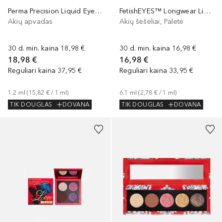
Perma Precision Liquid Eyeliner
FetishEYES™ Longwear Liquid Eye Shadow
Akių apvadas
Akių šešėliai, Paletė
30 d. min. kaina
18,98 €
30 d. min. kaina
16,98 €
18,98 €
16,98 €
Reguliari kaina
37,95 €
Reguliari kaina
33,95 €
1.2
ml
 (
15,82 €
 / 
1
ml
)
6.1
ml
 (
2,78 €
 / 
1
ml
)
TIK DOUGLAS
DOVANA
TIK DOUGLAS
DOVANA