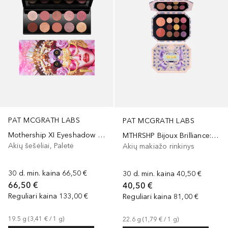
PAT MCGRATH LABS
PAT MCGRATH LABS
Mothership XI Eyeshadow Palette: Sunlit Seduction
MTHRSHP Bijoux Brilliance: Starstruck Splendor Full Face Palette
Akių šešėliai, Paletė
Akių makiažo rinkinys
30 d. min. kaina
66,50 €
30 d. min. kaina
40,50 €
66,50 €
40,50 €
Reguliari kaina
133,00 €
Reguliari kaina
81,00 €
19.5
g
 (
3,41 €
 / 
1
g
)
22.6
g
 (
1,79 €
 / 
1
g
)