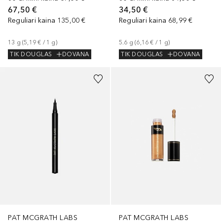
67,50 €
34,50 €
Reguliari kaina
135,00 €
Reguliari kaina
68,99 €
13
g
 (
5,19 €
 / 
1
g
)
5.6
g
 (
6,16 €
 / 
1
g
)
TIK DOUGLAS
DOVANA
TIK DOUGLAS
DOVANA
+
1
PAT MCGRATH LABS
PAT MCGRATH LABS