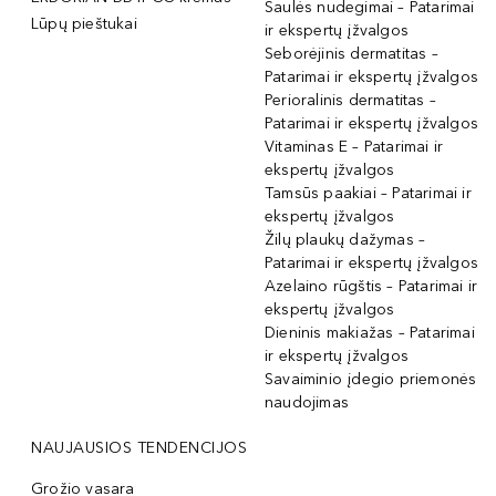
Saulės nudegimai – Patarimai
Lūpų pieštukai
ir ekspertų įžvalgos
Seborėjinis dermatitas –
Patarimai ir ekspertų įžvalgos
Perioralinis dermatitas –
Patarimai ir ekspertų įžvalgos
Vitaminas E – Patarimai ir
ekspertų įžvalgos
Tamsūs paakiai – Patarimai ir
ekspertų įžvalgos
Žilų plaukų dažymas –
Patarimai ir ekspertų įžvalgos
Azelaino rūgštis – Patarimai ir
ekspertų įžvalgos
Dieninis makiažas – Patarimai
ir ekspertų įžvalgos
Savaiminio įdegio priemonės
naudojimas
NAUJAUSIOS TENDENCIJOS
Grožio vasara