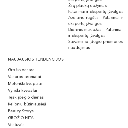
Žilų plaukų dažymas –
Patarimai ir ekspertų įžvalgos
Azelaino rūgštis – Patarimai ir
ekspertų įžvalgos
Dieninis makiažas – Patarimai
ir ekspertų įžvalgos
Savaiminio įdegio priemonės
naudojimas
NAUJAUSIOS TENDENCIJOS
Grožio vasara
Vasaros aromatai
Moteriški kvepalai
Vyriški kvepalai
Tęsk įdegio dienas
Kelionių būtiniausieji
Beauty Storys
GROŽIO HITAI
Vestuvės