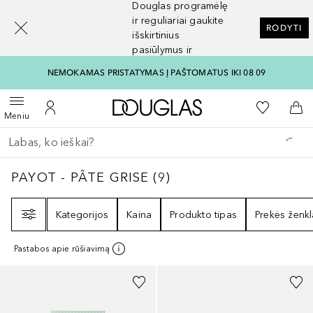
Douglas programėlę
[navigation.slideout.screenreader]
ir reguliariai gaukite
RODYTI
išskirtinius
pasiūlymus ir
nuolaidas
NEMOKAMAS PRISTATYMAS Į PAŠTOMATUS IKI 08 09
Į Douglas pagrindinį pu
Į mano nor
Atidaryti meniu
Į mano paskyrą
Į kr
Meniu
Grįžk atgal
Vykdykite paiešką
PAYOT - PÂTE GRISE
9
REZULTATAI
PAYOT - PÂTE GRISE
(
9
)
Filtras
Kategorijos
Kaina
Produkto tipas
Prekės ženkl
Pastabos apie rūšiavimą