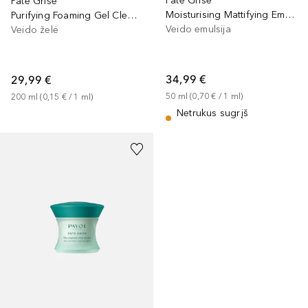
Pâte Grise
Pâte Grise
Moisturising Mattifying Emulsion
Purifying Foaming Gel Cleanser
Veido emulsija
Veido želė
34,99 €
29,99 €
50
ml
 (
0,70 €
 / 
1
ml
)
200
ml
 (
0,15 €
 / 
1
ml
)
Netrukus sugrįš