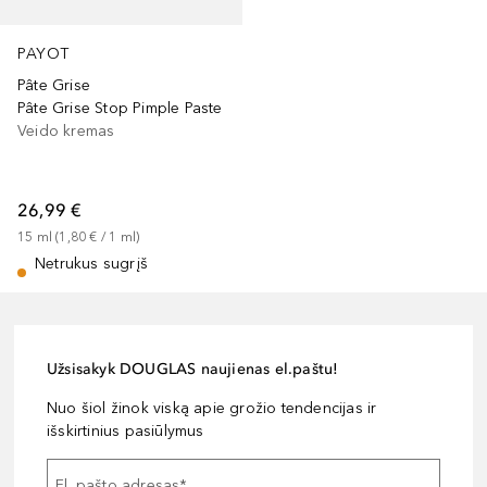
PAYOT
Pâte Grise
Pâte Grise Stop Pimple Paste
Veido kremas
26,99 €
15
ml
 (
1,80 €
 / 
1
ml
)
Netrukus sugrįš
Užsisakyk DOUGLAS naujienas el.paštu!
Nuo šiol žinok viską apie grožio tendencijas ir
išskirtinius pasiūlymus
El. pašto adresas
*