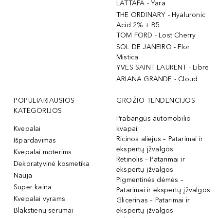
LATTAFA - Yara
THE ORDINARY - Hyaluronic
Acid 2% + B5
TOM FORD - Lost Cherry
SOL DE JANEIRO - Flor
Mistica
YVES SAINT LAURENT - Libre
ARIANA GRANDE - Cloud
POPULIARIAUSIOS
GROŽIO TENDENCIJOS
KATEGORIJOS
Prabangūs automobilio
Kvepalai
kvapai
Ricinos aliejus – Patarimai ir
Išpardavimas
ekspertų įžvalgos
Kvepalai moterims
Retinolis – Patarimai ir
Dekoratyvinė kosmetika
ekspertų įžvalgos
Nauja
Pigmentinės dėmės –
Super kaina
Patarimai ir ekspertų įžvalgos
Kvepalai vyrams
Glicerinas – Patarimai ir
Blakstienų serumai
ekspertų įžvalgos