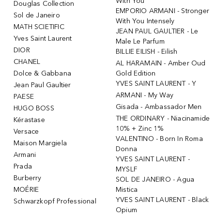
With You
Douglas Collection
EMPORIO ARMANI - Stronger
Sol de Janeiro
With You Intensely
MATH SCIETIFIC
JEAN PAUL GAULTIER - Le
Yves Saint Laurent
Male Le Parfum
DIOR
BILLIE EILISH - Eilish
CHANEL
AL HARAMAIN - Amber Oud
Dolce & Gabbana
Gold Edition
YVES SAINT LAURENT - Y
Jean Paul Gaultier
ARMANI - My Way
PAESE
Gisada - Ambassador Men
HUGO BOSS
THE ORDINARY - Niacinamide
Kérastase
10% + Zinc 1%
Versace
VALENTINO - Born In Roma
Maison Margiela
Donna
Armani
YVES SAINT LAURENT -
Prada
MYSLF
Burberry
SOL DE JANEIRO - Agua
MOÉRIE
Mistica
YVES SAINT LAURENT - Black
Schwarzkopf Professional
Opium