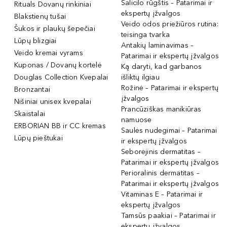
Salicilo rūgštis – Patarimai ir
Rituals Dovanų rinkiniai
ekspertų įžvalgos
Blakstienų tušai
Veido odos priežiūros rutina:
Šukos ir plaukų šepečiai
teisinga tvarka
Lūpų blizgiai
Antakių laminavimas –
Veido kremai vyrams
Patarimai ir ekspertų įžvalgos
Kuponas / Dovanų kortelė
Ką daryti, kad garbanos
Douglas Collection Kvepalai
išliktų ilgiau
Rožinė – Patarimai ir ekspertų
Bronzantai
įžvalgos
Nišiniai unisex kvepalai
Prancūziškas manikiūras
Skaistalai
namuose
ERBORIAN BB ir CC kremas
Saulės nudegimai – Patarimai
Lūpų pieštukai
ir ekspertų įžvalgos
Seborėjinis dermatitas –
Patarimai ir ekspertų įžvalgos
Perioralinis dermatitas –
Patarimai ir ekspertų įžvalgos
Vitaminas E – Patarimai ir
ekspertų įžvalgos
Tamsūs paakiai – Patarimai ir
ekspertų įžvalgos