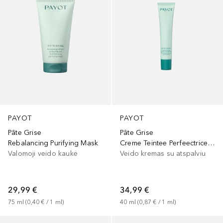
PAYOT
PAYOT
Pâte Grise
Pâte Grise
Rebalancing Purifying Mask
Creme Teintee Perfeectrice SPF30
Valomoji veido kaukė
Veido kremas su atspalviu
29,99 €
34,99 €
75
ml
 (
0,40 €
 / 
1
ml
)
40
ml
 (
0,87 €
 / 
1
ml
)