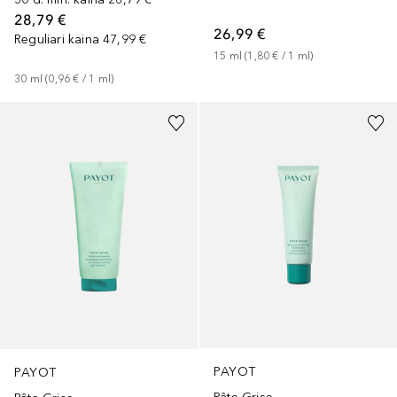
28,79 €
26,99 €
Reguliari kaina
47,99 €
15
ml
 (
1,80 €
 / 
1
ml
)
30
ml
 (
0,96 €
 / 
1
ml
)
PAYOT
PAYOT