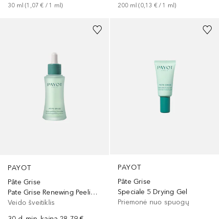
30
ml
 (
1,07 €
 / 
1
ml
)
200
ml
 (
0,13 €
 / 
1
ml
)
PAYOT
PAYOT
Pâte Grise
Pâte Grise
Speciale 5 Drying Gel
Pate Grise Renewing Peeling Serum
Priemonė nuo spuogų
Veido šveitiklis
30 d. min. kaina
28,79 €