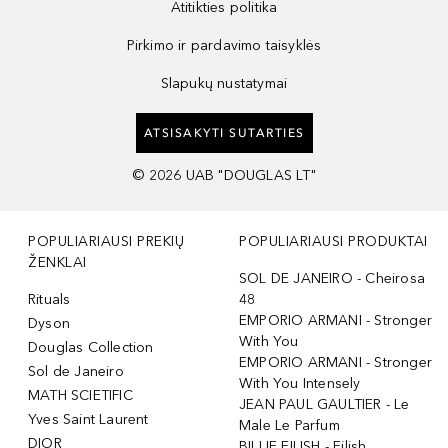
Atitikties politika
Pirkimo ir pardavimo taisyklės
Slapukų nustatymai
ATSISAKYTI SUTARTIES
©
2026
UAB "DOUGLAS LT"
POPULIARIAUSI PREKIŲ
POPULIARIAUSI PRODUKTAI
ŽENKLAI
SOL DE JANEIRO - Cheirosa
Rituals
48
EMPORIO ARMANI - Stronger
Dyson
With You
Douglas Collection
EMPORIO ARMANI - Stronger
Sol de Janeiro
With You Intensely
MATH SCIETIFIC
JEAN PAUL GAULTIER - Le
Yves Saint Laurent
Male Le Parfum
DIOR
BILLIE EILISH - Eilish