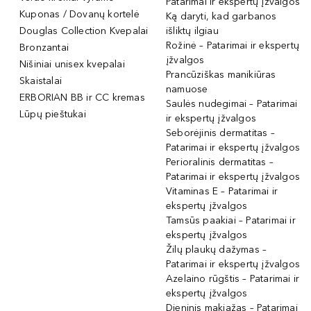
Patarimai ir ekspertų įžvalgos
Kuponas / Dovanų kortelė
Ką daryti, kad garbanos
Douglas Collection Kvepalai
išliktų ilgiau
Rožinė – Patarimai ir ekspertų
Bronzantai
įžvalgos
Nišiniai unisex kvepalai
Prancūziškas manikiūras
Skaistalai
namuose
ERBORIAN BB ir CC kremas
Saulės nudegimai – Patarimai
Lūpų pieštukai
ir ekspertų įžvalgos
Seborėjinis dermatitas –
Patarimai ir ekspertų įžvalgos
Perioralinis dermatitas –
Patarimai ir ekspertų įžvalgos
Vitaminas E – Patarimai ir
ekspertų įžvalgos
Tamsūs paakiai – Patarimai ir
ekspertų įžvalgos
Žilų plaukų dažymas –
Patarimai ir ekspertų įžvalgos
Azelaino rūgštis – Patarimai ir
ekspertų įžvalgos
Dieninis makiažas – Patarimai