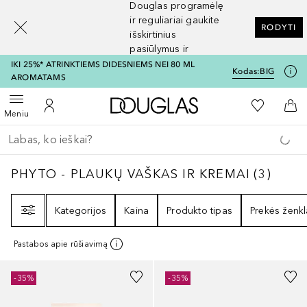
Douglas programėlę
[navigation.slideout.screenreader]
ir reguliariai gaukite
RODYTI
išskirtinius
pasiūlymus ir
nuolaidas
IKI 25%* ATRINKTIEMS DIDESNIEMS NEI 80 ML
Kodas:
BIG
AROMATAMS
Į Douglas pagrindinį pu
Į mano nor
Atidaryti meniu
Į mano paskyrą
Į kr
Meniu
Grįžk atgal
Vykdykite paiešką
PHYTO - PLAUKŲ VAŠKAS IR KREMAI
3
REZU
PHYTO - PLAUKŲ VAŠKAS IR KREMAI
(
3
)
Filtras
Kategorijos
Kaina
Produkto tipas
Prekės ženkl
Pastabos apie rūšiavimą
-35%
-35%