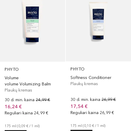
PHYTO
PHYTO
Softness Conditioner
Volume
Plaukų kremas
volume Volumizing Balm
Plaukų kremas
30 d. min. kaina
26,99 €
30 d. min. kaina
24,99 €
17,54 €
16,24 €
Reguliari kaina
26,99 €
Reguliari kaina
24,99 €
175
ml
 (
0,10 €
 / 
1
ml
)
175
ml
 (
0,09 €
 / 
1
ml
)