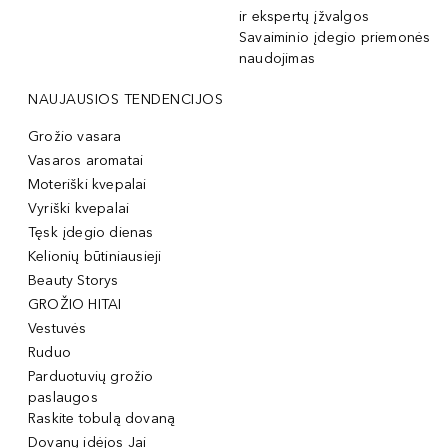
ir ekspertų įžvalgos
Savaiminio įdegio priemonės
naudojimas
NAUJAUSIOS TENDENCIJOS
Grožio vasara
Vasaros aromatai
Moteriški kvepalai
Vyriški kvepalai
Tęsk įdegio dienas
Kelionių būtiniausieji
Beauty Storys
GROŽIO HITAI
Vestuvės
Ruduo
Parduotuvių grožio
paslaugos
Raskite tobulą dovaną
Dovanų idėjos Jai