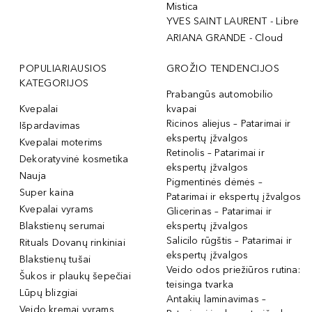
Mistica
YVES SAINT LAURENT - Libre
ARIANA GRANDE - Cloud
POPULIARIAUSIOS
GROŽIO TENDENCIJOS
KATEGORIJOS
Prabangūs automobilio
Kvepalai
kvapai
Ricinos aliejus – Patarimai ir
Išpardavimas
ekspertų įžvalgos
Kvepalai moterims
Retinolis – Patarimai ir
Dekoratyvinė kosmetika
ekspertų įžvalgos
Nauja
Pigmentinės dėmės –
Super kaina
Patarimai ir ekspertų įžvalgos
Kvepalai vyrams
Glicerinas – Patarimai ir
Blakstienų serumai
ekspertų įžvalgos
Salicilo rūgštis – Patarimai ir
Rituals Dovanų rinkiniai
ekspertų įžvalgos
Blakstienų tušai
Veido odos priežiūros rutina:
Šukos ir plaukų šepečiai
teisinga tvarka
Lūpų blizgiai
Antakių laminavimas –
Veido kremai vyrams