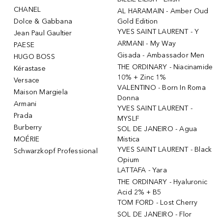
CHANEL
AL HARAMAIN - Amber Oud
Dolce & Gabbana
Gold Edition
YVES SAINT LAURENT - Y
Jean Paul Gaultier
ARMANI - My Way
PAESE
Gisada - Ambassador Men
HUGO BOSS
THE ORDINARY - Niacinamide
Kérastase
10% + Zinc 1%
Versace
VALENTINO - Born In Roma
Maison Margiela
Donna
Armani
YVES SAINT LAURENT -
Prada
MYSLF
Burberry
SOL DE JANEIRO - Agua
MOÉRIE
Mistica
YVES SAINT LAURENT - Black
Schwarzkopf Professional
Opium
LATTAFA - Yara
THE ORDINARY - Hyaluronic
Acid 2% + B5
TOM FORD - Lost Cherry
SOL DE JANEIRO - Flor