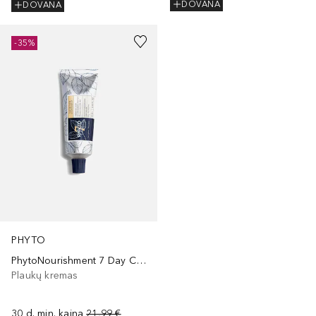
DOVANA
DOVANA
-35%
PHYTO
PhytoNourishment 7 Day Cream
Plaukų kremas
30 d. min. kaina
21,99 €