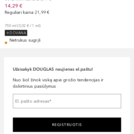
14,29 €
Reguliari kaina
21,99 €
750
ml
 (
0,02 €
 / 
1
ml
)
DOVANA
Netrukus sugrįš
Užsisakyk DOUGLAS naujienas el.paštu!
Nuo šiol žinok viską apie grožio tendencijas ir
išskirtinius pasiūlymus
El. pašto adresas
*
REGISTRUOTIS