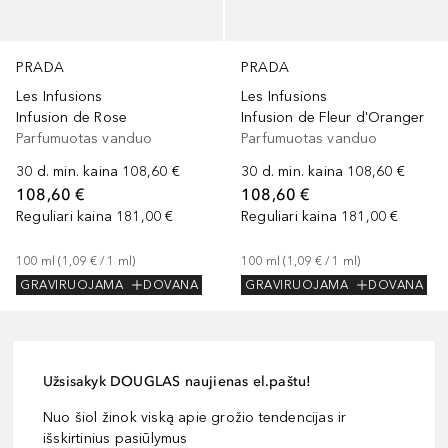
PRADA
PRADA
Les Infusions
Les Infusions
Infusion de Rose
Infusion de Fleur d'Oranger
Parfumuotas vanduo
Parfumuotas vanduo
30 d. min. kaina
108,60 €
30 d. min. kaina
108,60 €
108,60 €
108,60 €
Reguliari kaina
181,00 €
Reguliari kaina
181,00 €
100
ml
 (
1,09 €
 / 
1
ml
)
100
ml
 (
1,09 €
 / 
1
ml
)
GRAVIRUOJAMA
DOVANA
GRAVIRUOJAMA
DOVANA
Užsisakyk DOUGLAS naujienas el.paštu!
Nuo šiol žinok viską apie grožio tendencijas ir
išskirtinius pasiūlymus