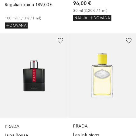
96,00 €
Reguliari kaina
189,00 €
30
ml
 (
3,20 €
 / 
1
ml
)
NAUJA
DOVANA
100
ml
 (
1,13 €
 / 
1
ml
)
DOVANA
PRADA
PRADA
Les Infusions
Luna Rossa