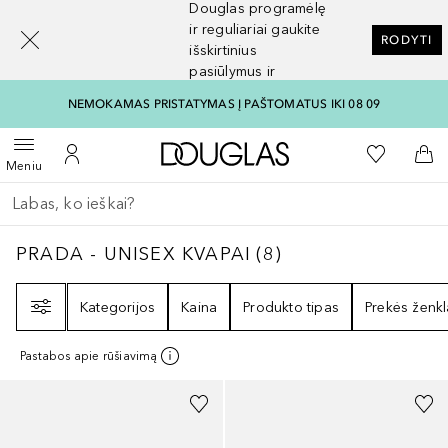
Douglas programėlę
[navigation.slideout.screenreader]
ir reguliariai gaukite
RODYTI
išskirtinius
pasiūlymus ir
nuolaidas
NEMOKAMAS PRISTATYMAS Į PAŠTOMATUS IKI 08 09
Į Douglas pagrindinį pu
Į mano nor
Atidaryti meniu
Į mano paskyrą
Į kr
Meniu
Grįžk atgal
Vykdykite paiešką
PRADA - UNISEX KVAPAI
8
REZULTATAI
PRADA - UNISEX KVAPAI
(
8
)
Filtras
Kategorijos
Kaina
Produkto tipas
Prekės ženkl
Pastabos apie rūšiavimą