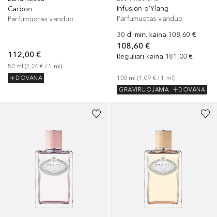
Infusion d'Ylang
Carbon
Parfumuotas vanduo
Parfumuotas vanduo
30 d. min. kaina
108,60 €
108,60 €
112,00 €
Reguliari kaina
181,00 €
50
ml
 (
2,24 €
 / 
1
ml
)
100
ml
 (
1,09 €
 / 
1
ml
)
DOVANA
GRAVIRUOJAMA
DOVANA