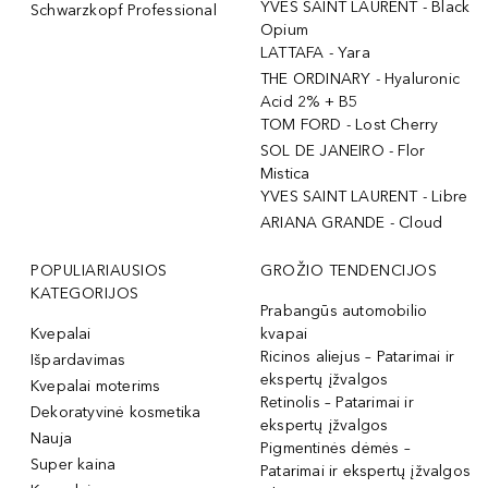
YVES SAINT LAURENT - Black
Schwarzkopf Professional
Opium
LATTAFA - Yara
THE ORDINARY - Hyaluronic
Acid 2% + B5
TOM FORD - Lost Cherry
SOL DE JANEIRO - Flor
Mistica
YVES SAINT LAURENT - Libre
ARIANA GRANDE - Cloud
POPULIARIAUSIOS
GROŽIO TENDENCIJOS
KATEGORIJOS
Prabangūs automobilio
Kvepalai
kvapai
Ricinos aliejus – Patarimai ir
Išpardavimas
ekspertų įžvalgos
Kvepalai moterims
Retinolis – Patarimai ir
Dekoratyvinė kosmetika
ekspertų įžvalgos
Nauja
Pigmentinės dėmės –
Super kaina
Patarimai ir ekspertų įžvalgos