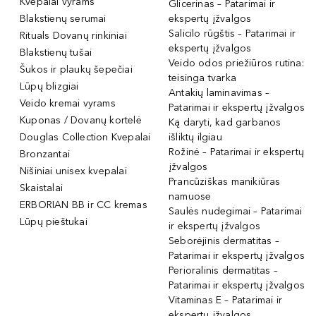
Kvepalai vyrams
Glicerinas – Patarimai ir
Blakstienų serumai
ekspertų įžvalgos
Salicilo rūgštis – Patarimai ir
Rituals Dovanų rinkiniai
ekspertų įžvalgos
Blakstienų tušai
Veido odos priežiūros rutina:
Šukos ir plaukų šepečiai
teisinga tvarka
Lūpų blizgiai
Antakių laminavimas –
Veido kremai vyrams
Patarimai ir ekspertų įžvalgos
Kuponas / Dovanų kortelė
Ką daryti, kad garbanos
Douglas Collection Kvepalai
išliktų ilgiau
Rožinė – Patarimai ir ekspertų
Bronzantai
įžvalgos
Nišiniai unisex kvepalai
Prancūziškas manikiūras
Skaistalai
namuose
ERBORIAN BB ir CC kremas
Saulės nudegimai – Patarimai
Lūpų pieštukai
ir ekspertų įžvalgos
Seborėjinis dermatitas –
Patarimai ir ekspertų įžvalgos
Perioralinis dermatitas –
Patarimai ir ekspertų įžvalgos
Vitaminas E – Patarimai ir
ekspertų įžvalgos