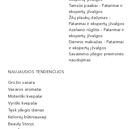
Tamsūs paakiai – Patarimai ir
ekspertų įžvalgos
Žilų plaukų dažymas –
Patarimai ir ekspertų įžvalgos
Azelaino rūgštis – Patarimai ir
ekspertų įžvalgos
Dieninis makiažas – Patarimai
ir ekspertų įžvalgos
Savaiminio įdegio priemonės
naudojimas
NAUJAUSIOS TENDENCIJOS
Grožio vasara
Vasaros aromatai
Moteriški kvepalai
Vyriški kvepalai
Tęsk įdegio dienas
Kelionių būtiniausieji
Beauty Storys