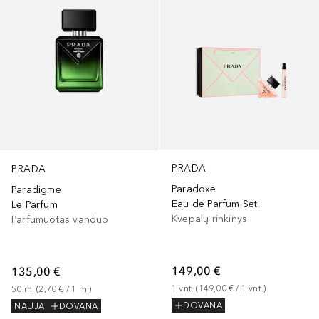
PRADA
PRADA
Paradoxe
Paradigme
Eau de Parfum Set
Le Parfum
Kvepalų rinkinys
Parfumuotas vanduo
149,00 €
135,00 €
1
vnt.
 (
149,00 €
 / 
1
vnt.
)
50
ml
 (
2,70 €
 / 
1
ml
)
DOVANA
NAUJA
DOVANA