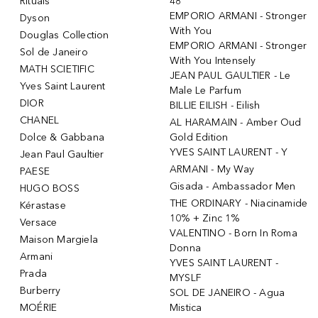
Rituals
48
EMPORIO ARMANI - Stronger
Dyson
With You
Douglas Collection
EMPORIO ARMANI - Stronger
Sol de Janeiro
With You Intensely
MATH SCIETIFIC
JEAN PAUL GAULTIER - Le
Yves Saint Laurent
Male Le Parfum
DIOR
BILLIE EILISH - Eilish
CHANEL
AL HARAMAIN - Amber Oud
Dolce & Gabbana
Gold Edition
YVES SAINT LAURENT - Y
Jean Paul Gaultier
ARMANI - My Way
PAESE
Gisada - Ambassador Men
HUGO BOSS
THE ORDINARY - Niacinamide
Kérastase
10% + Zinc 1%
Versace
VALENTINO - Born In Roma
Maison Margiela
Donna
Armani
YVES SAINT LAURENT -
Prada
MYSLF
Burberry
SOL DE JANEIRO - Agua
MOÉRIE
Mistica