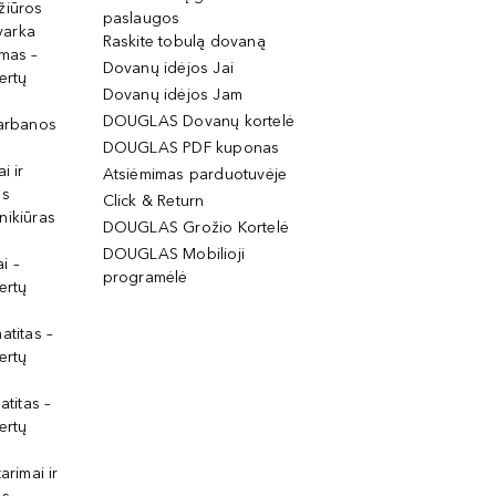
žiūros
paslaugos
tvarka
Raskite tobulą dovaną
imas –
Dovanų idėjos Jai
ertų
Dovanų idėjos Jam
DOUGLAS Dovanų kortelė
garbanos
DOUGLAS PDF kuponas
i ir
Atsiėmimas parduotuvėje
os
Click & Return
nikiūras
DOUGLAS Grožio Kortelė
DOUGLAS Mobilioji
i –
programėlė
ertų
atitas –
ertų
atitas –
ertų
arimai ir