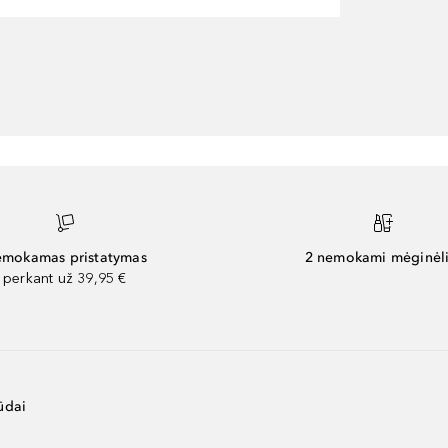
mokamas pristatymas
2 nemokami mėginėli
perkant už 39,95 €
ūdai