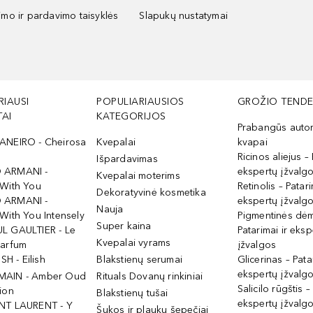
kimo ir pardavimo taisyklės
Slapukų nustatymai
RIAUSI
POPULIARIAUSIOS
GROŽIO TENDE
AI
KATEGORIJOS
Prabangūs auto
ANEIRO - Cheirosa
Kvepalai
kvapai
Ricinos aliejus – 
Išpardavimas
 ARMANI -
ekspertų įžvalg
Kvepalai moterims
 With You
Retinolis – Patari
Dekoratyvinė kosmetika
 ARMANI -
ekspertų įžvalg
Nauja
With You Intensely
Pigmentinės dė
Super kaina
L GAULTIER - Le
Patarimai ir eksp
Kvepalai vyrams
Parfum
įžvalgos
ISH - Eilish
Blakstienų serumai
Glicerinas – Pata
ekspertų įžvalg
MAIN - Amber Oud
Rituals Dovanų rinkiniai
Salicilo rūgštis –
ion
Blakstienų tušai
ekspertų įžvalg
NT LAURENT - Y
Šukos ir plaukų šepečiai