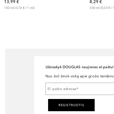
13,99 €
8,29 €
100
ml
 (
0,14 €
 / 
1
ml
)
300
ml
 (
0,03 €
 / 
Užsisakyk DOUGLAS naujienas el.paštu!
Nuo šiol žinok viską apie grožio tendencij
El. pašto adresas
*
REGISTRUOTIS