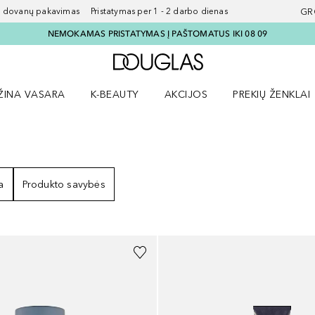
ovanų pakavimas Pristatymas per 1 - 2 darbo dienas
GR
NEMOKAMAS PRISTATYMAS Į PAŠTOMATUS IKI 08 09
Į Douglas pagrindinį pu
ŽINA VASARA
K-BEAUTY
AKCIJOS
PREKIŲ ŽENKLAI
meniu
aryti Amžina vasara meniu
Atidaryti AKCIJOS meniu
Atidaryti PREKIŲ 
AI
a
Produkto savybės