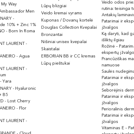
Veido odos prie
- My Way
Lūpų blizgiai
rutina: teisinga 
 Ambassador Men
Veido kremai vyrams
Antakių laminav
INARY -
Kuponas / Dovanų kortelė
Patarimai ir eksp
ide 10% + Zinc 1%
Douglas Collection Kvepalai
įžvalgos
O - Born In Roma
Ką daryti, kad 
Bronzantai
išliktų ilgiau
Nišiniai unisex kvepalai
NT LAURENT -
Rožinė – Patarima
Skaistalai
ekspertų įžvalg
ANEIRO - Agua
ERBORIAN BB ir CC kremas
Prancūziškas ma
Lūpų pieštukai
namuose
NT LAURENT -
Saulės nudegima
ium
Patarimai ir eksp
- Yara
įžvalgos
NARY - Hyaluronic
Seborėjinis derm
+ B5
Patarimai ir eksp
 - Lost Cherry
įžvalgos
ANEIRO - Flor
Perioralinis derm
Patarimai ir eksp
NT LAURENT -
įžvalgos
Vitaminas E – Pat
GRANDE - Cloud