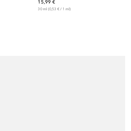
15,99 €
30
ml
 (
0,53 €
 / 
1
ml
)