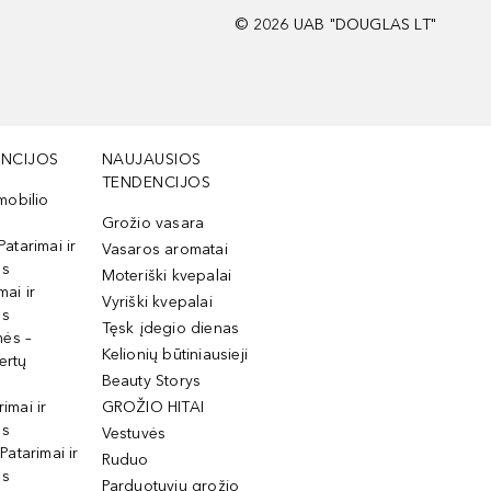
©
2026
UAB "DOUGLAS LT"
NCIJOS
NAUJAUSIOS
TENDENCIJOS
mobilio
Grožio vasara
Patarimai ir
Vasaros aromatai
os
Moteriški kvepalai
mai ir
Vyriški kvepalai
os
Tęsk įdegio dienas
mės –
Kelionių būtiniausieji
ertų
Beauty Storys
rimai ir
GROŽIO HITAI
os
Vestuvės
 Patarimai ir
Ruduo
os
Parduotuvių grožio