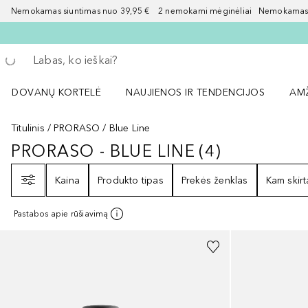
Nemokamas siuntimas nuo 39,95 € 2 nemokami mėginėliai Nemokamas d
Grįžk atgal
Vykdykite paiešką
DOVANŲ KORTELĖ
NAUJIENOS IR TENDENCIJOS
AM
Atidaryti NAUJIENOS IR TENDENCIJOS 
Atid
Titulinis
PRORASO
Blue Line
PRORASO - BLUE LINE
(
4
)
PRORASO - BLUE LINE
4
REZULTAT
Filtras
Kaina
Produkto tipas
Prekės ženklas
Kam skirt
Pastabos apie rūšiavimą