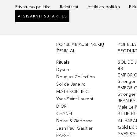
Privatumo politika
Rekvizitai
Atitikties politika
Pir
ATSISAKYTI SUTARTIES
POPULIARIAUSI PREKIŲ
POPULIA
ŽENKLAI
PRODUKT
Rituals
SOL DE J
48
Dyson
EMPORIO
Douglas Collection
Stronger
Sol de Janeiro
EMPORIO
MATH SCIETIFIC
Stronger 
Yves Saint Laurent
JEAN PAU
DIOR
Male Le 
CHANEL
BILLIE EIL
Dolce & Gabbana
AL HARA
Gold Edit
Jean Paul Gaultier
YVES SAI
PAESE