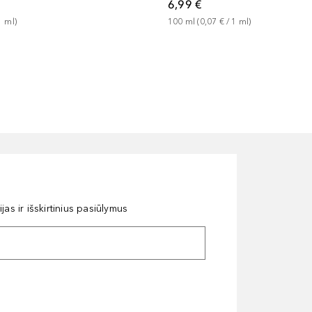
6,99 €
1
ml
)
100
ml
 (
0,07 €
 / 
1
ml
)
as ir išskirtinius pasiūlymus