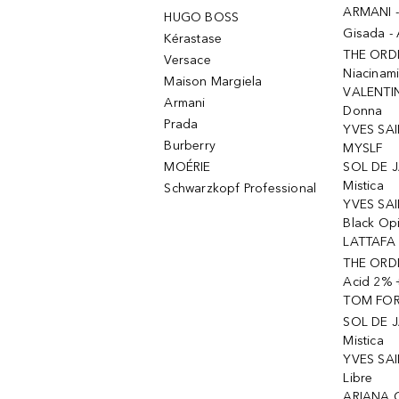
ARMANI 
HUGO BOSS
Gisada -
Kérastase
THE ORD
Versace
Niacinam
Maison Margiela
VALENTIN
Armani
Donna
Prada
YVES SAI
Burberry
MYSLF
MOÉRIE
SOL DE J
Mistica
Schwarzkopf Professional
YVES SAI
Black Op
LATTAFA 
THE ORDI
Acid 2% 
TOM FORD
SOL DE J
Mistica
YVES SAI
Libre
ARIANA 