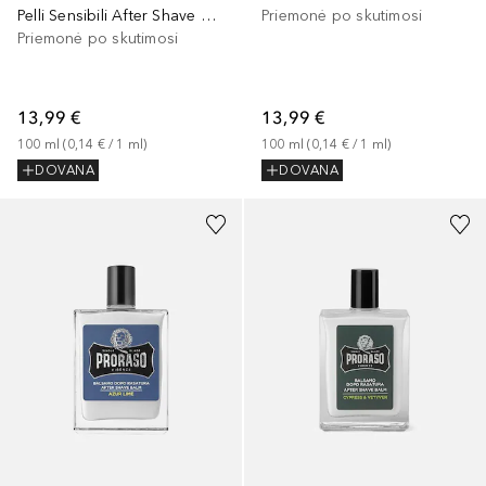
Pelli Sensibili After Shave Balm
Priemonė po skutimosi
Priemonė po skutimosi
13,99 €
13,99 €
100
ml
 (
0,14 €
 / 
1
ml
)
100
ml
 (
0,14 €
 / 
1
ml
)
DOVANA
DOVANA