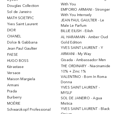
With You
Douglas Collection
EMPORIO ARMANI - Stronger
Sol de Janeiro
With You Intensely
MATH SCIETIFIC
JEAN PAUL GAULTIER - Le
Yves Saint Laurent
Male Le Parfum
DIOR
BILLIE EILISH - Eilish
CHANEL
AL HARAMAIN - Amber Oud
Dolce & Gabbana
Gold Edition
YVES SAINT LAURENT - Y
Jean Paul Gaultier
ARMANI - My Way
PAESE
Gisada - Ambassador Men
HUGO BOSS
THE ORDINARY - Niacinamide
Kérastase
10% + Zinc 1%
Versace
VALENTINO - Born In Roma
Maison Margiela
Donna
Armani
YVES SAINT LAURENT -
Prada
MYSLF
Burberry
SOL DE JANEIRO - Agua
MOÉRIE
Mistica
YVES SAINT LAURENT - Black
Schwarzkopf Professional