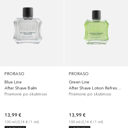
PRORASO
PRORASO
Blue Line
Green Line
After Shave Balm
After Shave Lotion Refresh Eucalyptus
Priemonė po skutimosi
Priemonė po skutimosi
13,99 €
13,99 €
100
ml
 (
0,14 €
 / 
1
ml
)
100
ml
 (
0,14 €
 / 
1
ml
)