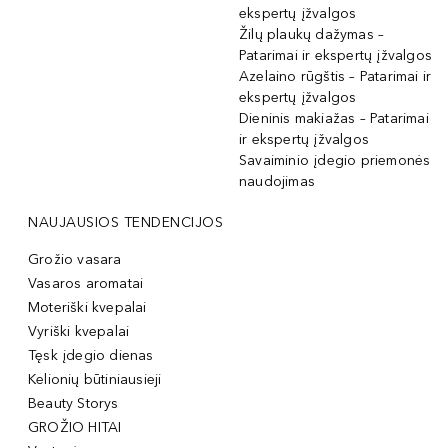
ekspertų įžvalgos
Žilų plaukų dažymas –
Patarimai ir ekspertų įžvalgos
Azelaino rūgštis – Patarimai ir
ekspertų įžvalgos
Dieninis makiažas – Patarimai
ir ekspertų įžvalgos
Savaiminio įdegio priemonės
naudojimas
NAUJAUSIOS TENDENCIJOS
Grožio vasara
Vasaros aromatai
Moteriški kvepalai
Vyriški kvepalai
Tęsk įdegio dienas
Kelionių būtiniausieji
Beauty Storys
GROŽIO HITAI