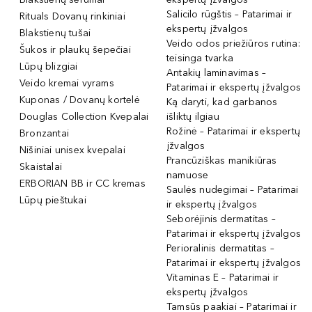
Salicilo rūgštis – Patarimai ir
Rituals Dovanų rinkiniai
ekspertų įžvalgos
Blakstienų tušai
Veido odos priežiūros rutina:
Šukos ir plaukų šepečiai
teisinga tvarka
Lūpų blizgiai
Antakių laminavimas –
Veido kremai vyrams
Patarimai ir ekspertų įžvalgos
Kuponas / Dovanų kortelė
Ką daryti, kad garbanos
Douglas Collection Kvepalai
išliktų ilgiau
Rožinė – Patarimai ir ekspertų
Bronzantai
įžvalgos
Nišiniai unisex kvepalai
Prancūziškas manikiūras
Skaistalai
namuose
ERBORIAN BB ir CC kremas
Saulės nudegimai – Patarimai
Lūpų pieštukai
ir ekspertų įžvalgos
Seborėjinis dermatitas –
Patarimai ir ekspertų įžvalgos
Perioralinis dermatitas –
Patarimai ir ekspertų įžvalgos
Vitaminas E – Patarimai ir
ekspertų įžvalgos
Tamsūs paakiai – Patarimai ir