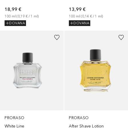
18,99 €
13,99 €
100
ml
 (
0,19 €
 / 
1
ml
)
100
ml
 (
0,14 €
 / 
1
ml
)
DOVANA
DOVANA
PRORASO
PRORASO
White Line
After Shave Lotion