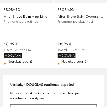
PRORASO
PRORASO
After Shave Balm Azur Lime
After Shave Balm Cypress And Vetyver
Priemonė po skutimosi
Priemonė po skutimosi
18,99 €
18,99 €
100
ml
 (
0,19 €
 / 
1
ml
)
100
ml
 (
0,19 €
 / 
1
ml
)
DOVANA
DOVANA
Netrukus sugrįš
Netrukus sugrįš
Užsisakyk DOUGLAS naujienas el.paštu!
Nuo šiol žinok viską apie grožio tendencijas ir
išskirtinius pasiūlymus