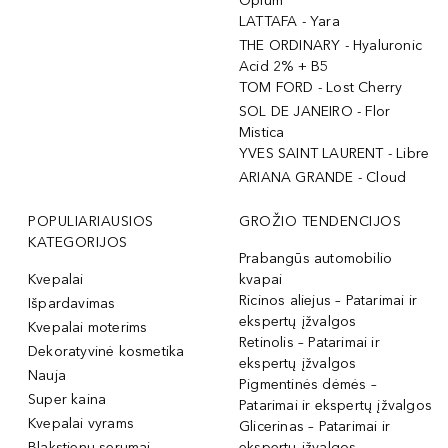
Opium
LATTAFA - Yara
THE ORDINARY - Hyaluronic
Acid 2% + B5
TOM FORD - Lost Cherry
SOL DE JANEIRO - Flor
Mistica
YVES SAINT LAURENT - Libre
ARIANA GRANDE - Cloud
POPULIARIAUSIOS
GROŽIO TENDENCIJOS
KATEGORIJOS
Prabangūs automobilio
Kvepalai
kvapai
Ricinos aliejus – Patarimai ir
Išpardavimas
ekspertų įžvalgos
Kvepalai moterims
Retinolis – Patarimai ir
Dekoratyvinė kosmetika
ekspertų įžvalgos
Nauja
Pigmentinės dėmės –
Super kaina
Patarimai ir ekspertų įžvalgos
Kvepalai vyrams
Glicerinas – Patarimai ir
Blakstienų serumai
ekspertų įžvalgos