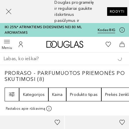
Douglas programėlę
[navigation.slideout.screenreader]
ir reguliariai gaukite
RODYTI
išskirtinius
pasiūlymus ir
nuolaidas
IKI 25%* ATRINKTIEMS DIDESNIEMS NEI 80 ML
Kodas:
BIG
AROMATAMS
Į Douglas pagrindinį pu
Į mano nor
Atidaryti meniu
Į mano paskyrą
Į kr
Meniu
Grįžk atgal
Vykdykite paiešką
PRORASO - PARFUMUOTOS PRIEMONĖS PO
PRORASO - PARFUMUOTOS PRIEMONĖS PO
SKUTIMOSI
(
8
)
Filtras
Kategorijos
Kaina
Produkto tipas
Prekės ženkl
Pastabos apie rūšiavimą