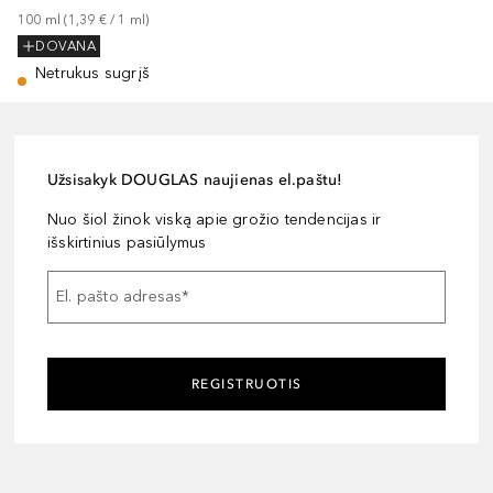
100
ml
 (
1,39 €
 / 
1
ml
)
DOVANA
Netrukus sugrįš
Užsisakyk DOUGLAS naujienas el.paštu!
Nuo šiol žinok viską apie grožio tendencijas ir
išskirtinius pasiūlymus
El. pašto adresas
*
REGISTRUOTIS