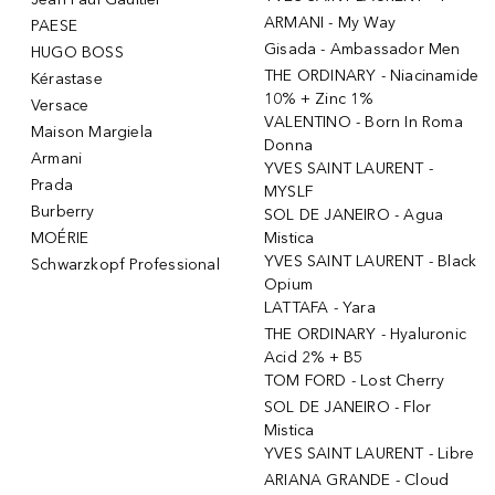
ARMANI - My Way
PAESE
Gisada - Ambassador Men
HUGO BOSS
THE ORDINARY - Niacinamide
Kérastase
10% + Zinc 1%
Versace
VALENTINO - Born In Roma
Maison Margiela
Donna
Armani
YVES SAINT LAURENT -
Prada
MYSLF
Burberry
SOL DE JANEIRO - Agua
MOÉRIE
Mistica
YVES SAINT LAURENT - Black
Schwarzkopf Professional
Opium
LATTAFA - Yara
THE ORDINARY - Hyaluronic
Acid 2% + B5
TOM FORD - Lost Cherry
SOL DE JANEIRO - Flor
Mistica
YVES SAINT LAURENT - Libre
ARIANA GRANDE - Cloud