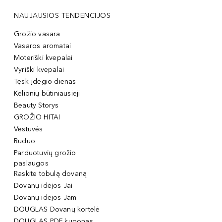
NAUJAUSIOS TENDENCIJOS
Grožio vasara
Vasaros aromatai
Moteriški kvepalai
Vyriški kvepalai
Tęsk įdegio dienas
Kelionių būtiniausieji
Beauty Storys
GROŽIO HITAI
Vestuvės
Ruduo
Parduotuvių grožio
paslaugos
Raskite tobulą dovaną
Dovanų idėjos Jai
Dovanų idėjos Jam
DOUGLAS Dovanų kortelė
DOUGLAS PDF kuponas