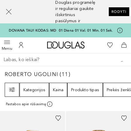
Douglas programėlę
[navigation.slideout.screenreader]
ir reguliariai gaukite
RODYTI
išskirtinius
pasiūlymus ir
nuolaidas
DOVANA TAU! KODAS: MD
01
Diena
01
Val.
01
Min.
01
Sek.
Į Douglas pagrindinį pu
Į mano nor
Atidaryti meniu
Į mano paskyrą
Į kr
Meniu
Grįžk atgal
Vykdykite paiešką
ROBERTO UGOLINI
11
REZULTATAI
ROBERTO UGOLINI
(
11
)
Filtras
Kategorijos
Kaina
Produkto tipas
Prekės ženkl
Pastabos apie rūšiavimą