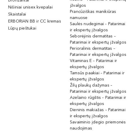
Bronzantai
įžvalgos
Nišiniai unisex kvepalai
Prancūziškas manikiūras
Skaistalai
namuose
ERBORIAN BB ir CC kremas
Saulės nudegimai – Patarimai
Lūpų pieštukai
ir ekspertų įžvalgos
Seborėjinis dermatitas –
Patarimai ir ekspertų įžvalgos
Perioralinis dermatitas –
Patarimai ir ekspertų įžvalgos
Vitaminas E – Patarimai ir
ekspertų įžvalgos
Tamsūs paakiai – Patarimai ir
ekspertų įžvalgos
Žilų plaukų dažymas –
Patarimai ir ekspertų įžvalgos
Azelaino rūgštis – Patarimai ir
ekspertų įžvalgos
Dieninis makiažas – Patarimai
ir ekspertų įžvalgos
Savaiminio įdegio priemonės
naudojimas