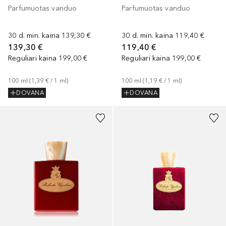
Parfumuotas vanduo
Parfumuotas vanduo
30 d. min. kaina
139,30 €
30 d. min. kaina
119,40 €
139,30 €
119,40 €
Reguliari kaina
199,00 €
Reguliari kaina
199,00 €
100
ml
 (
1,39 €
 / 
1
ml
)
100
ml
 (
1,19 €
 / 
1
ml
)
DOVANA
DOVANA