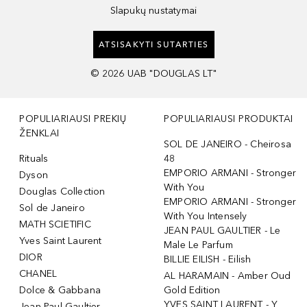
Slapukų nustatymai
ATSISAKYTI SUTARTIES
©
2026
UAB "DOUGLAS LT"
POPULIARIAUSI PREKIŲ
POPULIARIAUSI PRODUKTAI
ŽENKLAI
SOL DE JANEIRO - Cheirosa
Rituals
48
EMPORIO ARMANI - Stronger
Dyson
With You
Douglas Collection
EMPORIO ARMANI - Stronger
Sol de Janeiro
With You Intensely
MATH SCIETIFIC
JEAN PAUL GAULTIER - Le
Yves Saint Laurent
Male Le Parfum
DIOR
BILLIE EILISH - Eilish
CHANEL
AL HARAMAIN - Amber Oud
Dolce & Gabbana
Gold Edition
YVES SAINT LAURENT - Y
Jean Paul Gaultier