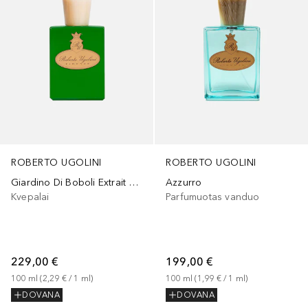
ROBERTO UGOLINI
ROBERTO UGOLINI
Giardino Di Boboli Extrait De Parfum
Azzurro
Kvepalai
Parfumuotas vanduo
229,00 €
199,00 €
100
ml
 (
2,29 €
 / 
1
ml
)
100
ml
 (
1,99 €
 / 
1
ml
)
DOVANA
DOVANA