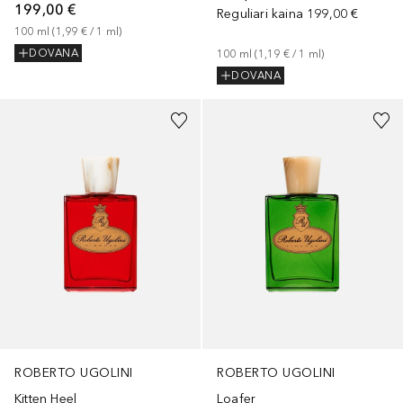
199,00 €
Reguliari kaina
199,00 €
100
ml
 (
1,99 €
 / 
1
ml
)
DOVANA
100
ml
 (
1,19 €
 / 
1
ml
)
DOVANA
ROBERTO UGOLINI
ROBERTO UGOLINI
Kitten Heel
Loafer