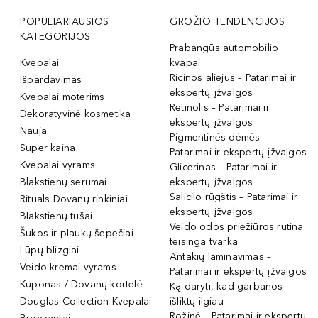
POPULIARIAUSIOS
GROŽIO TENDENCIJOS
KATEGORIJOS
Prabangūs automobilio
Kvepalai
kvapai
Ricinos aliejus – Patarimai ir
Išpardavimas
ekspertų įžvalgos
Kvepalai moterims
Retinolis – Patarimai ir
Dekoratyvinė kosmetika
ekspertų įžvalgos
Nauja
Pigmentinės dėmės –
Super kaina
Patarimai ir ekspertų įžvalgos
Kvepalai vyrams
Glicerinas – Patarimai ir
Blakstienų serumai
ekspertų įžvalgos
Salicilo rūgštis – Patarimai ir
Rituals Dovanų rinkiniai
ekspertų įžvalgos
Blakstienų tušai
Veido odos priežiūros rutina:
Šukos ir plaukų šepečiai
teisinga tvarka
Lūpų blizgiai
Antakių laminavimas –
Veido kremai vyrams
Patarimai ir ekspertų įžvalgos
Kuponas / Dovanų kortelė
Ką daryti, kad garbanos
Douglas Collection Kvepalai
išliktų ilgiau
Rožinė – Patarimai ir ekspertų