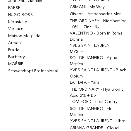
Jean Paul Gaultier
ARMANI - My Way
PAESE
Gisada - Ambassador Men
HUGO BOSS
THE ORDINARY - Niacinamide
Kérastase
10% + Zinc 1%
Versace
VALENTINO - Born In Roma
Maison Margiela
Donna
Armani
YVES SAINT LAURENT -
Prada
MYSLF
Burberry
SOL DE JANEIRO - Agua
MOÉRIE
Mistica
YVES SAINT LAURENT - Black
Schwarzkopf Professional
Opium
LATTAFA - Yara
THE ORDINARY - Hyaluronic
Acid 2% + B5
TOM FORD - Lost Cherry
SOL DE JANEIRO - Flor
Mistica
YVES SAINT LAURENT - Libre
ARIANA GRANDE - Cloud