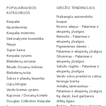
POPULIARIAUSIOS
GROŽIO TENDENCIJOS
KATEGORIJOS
Prabangūs automobilio
Kvepalai
kvapai
Ricinos aliejus – Patarimai ir
Išpardavimas
ekspertų įžvalgos
Kvepalai moterims
Retinolis – Patarimai ir
Dekoratyvinė kosmetika
ekspertų įžvalgos
Nauja
Pigmentinės dėmės –
Super kaina
Patarimai ir ekspertų įžvalgos
Kvepalai vyrams
Glicerinas – Patarimai ir
Blakstienų serumai
ekspertų įžvalgos
Salicilo rūgštis – Patarimai ir
Rituals Dovanų rinkiniai
ekspertų įžvalgos
Blakstienų tušai
Veido odos priežiūros rutina:
Šukos ir plaukų šepečiai
teisinga tvarka
Lūpų blizgiai
Antakių laminavimas –
Veido kremai vyrams
Patarimai ir ekspertų įžvalgos
Kuponas / Dovanų kortelė
Ką daryti, kad garbanos
Douglas Collection Kvepalai
išliktų ilgiau