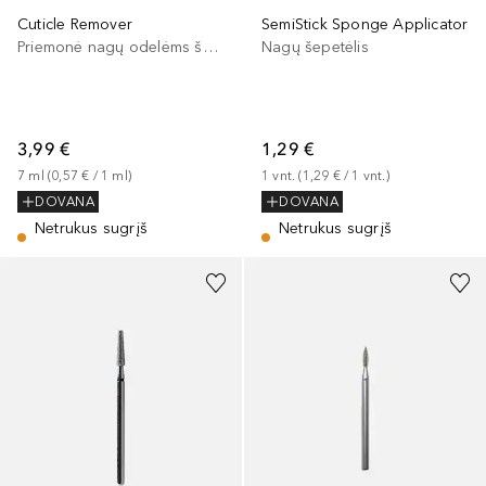
Cuticle Remover
SemiStick Sponge Applicator
Priemonė nagų odelėms šalinti
Nagų šepetėlis
3,99 €
1,29 €
7
ml
 (
0,57 €
 / 
1
ml
)
1
vnt.
 (
1,29 €
 / 
1
vnt.
)
DOVANA
DOVANA
Netrukus sugrįš
Netrukus sugrįš