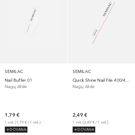
SEMILAC
SEMILAC
Nail Buffer 01
Quick Shine Nail File 400/4000
Nagų dildė
Nagų dildė
1,79 €
2,49 €
1
vnt.
 (
1,79 €
 / 
1
vnt.
)
1
vnt.
 (
2,49 €
 / 
1
vnt.
)
DOVANA
DOVANA