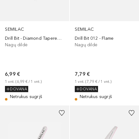
SEMILAC
SEMILAC
Drill Bit - Diamond Tapered Long Cone Nr. 005
Drill Bit 012 - Flame
Nagų dildė
Nagų dildė
6,99 €
7,79 €
1
vnt.
 (
6,99 €
 / 
1
vnt.
)
1
vnt.
 (
7,79 €
 / 
1
vnt.
)
DOVANA
DOVANA
Netrukus sugrįš
Netrukus sugrįš