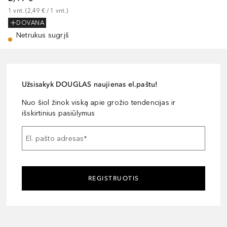
1
vnt.
 (
2,49 €
 / 
1
vnt.
)
DOVANA
Netrukus sugrįš
Užsisakyk DOUGLAS naujienas el.paštu!
Nuo šiol žinok viską apie grožio tendencijas ir
išskirtinius pasiūlymus
El. pašto adresas
*
REGISTRUOTIS