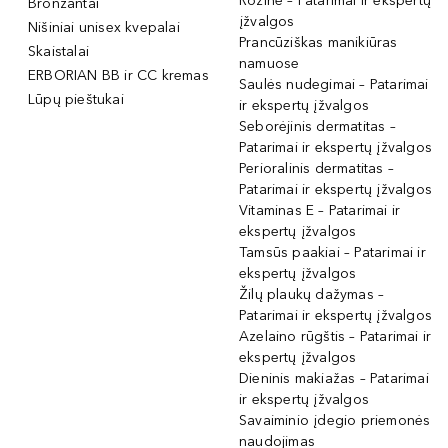
Rožinė – Patarimai ir ekspertų
Bronzantai
įžvalgos
Nišiniai unisex kvepalai
Prancūziškas manikiūras
Skaistalai
namuose
ERBORIAN BB ir CC kremas
Saulės nudegimai – Patarimai
Lūpų pieštukai
ir ekspertų įžvalgos
Seborėjinis dermatitas –
Patarimai ir ekspertų įžvalgos
Perioralinis dermatitas –
Patarimai ir ekspertų įžvalgos
Vitaminas E – Patarimai ir
ekspertų įžvalgos
Tamsūs paakiai – Patarimai ir
ekspertų įžvalgos
Žilų plaukų dažymas –
Patarimai ir ekspertų įžvalgos
Azelaino rūgštis – Patarimai ir
ekspertų įžvalgos
Dieninis makiažas – Patarimai
ir ekspertų įžvalgos
Savaiminio įdegio priemonės
naudojimas