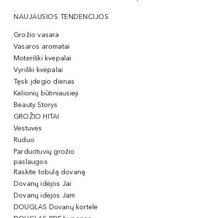
NAUJAUSIOS TENDENCIJOS
Grožio vasara
Vasaros aromatai
Moteriški kvepalai
Vyriški kvepalai
Tęsk įdegio dienas
Kelionių būtiniausieji
Beauty Storys
GROŽIO HITAI
Vestuvės
Ruduo
Parduotuvių grožio
paslaugos
Raskite tobulą dovaną
Dovanų idėjos Jai
Dovanų idėjos Jam
DOUGLAS Dovanų kortelė