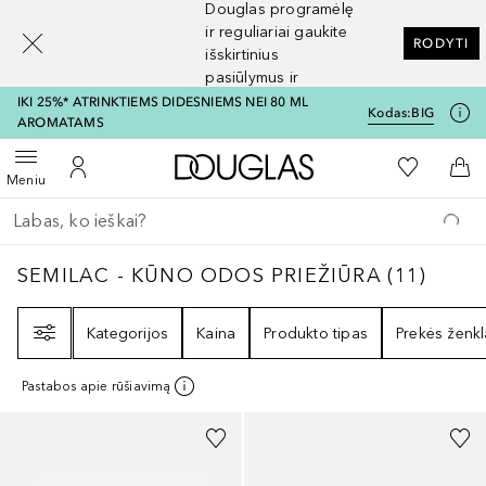
Douglas programėlę
[navigation.slideout.screenreader]
ir reguliariai gaukite
RODYTI
išskirtinius
pasiūlymus ir
nuolaidas
IKI 25%* ATRINKTIEMS DIDESNIEMS NEI 80 ML
Kodas:
BIG
AROMATAMS
Į Douglas pagrindinį pu
Į mano nor
Atidaryti meniu
Į mano paskyrą
Į kr
Meniu
Grįžk atgal
Vykdykite paiešką
SEMILAC - KŪNO ODOS PRIEŽIŪRA
11
REZU
SEMILAC - KŪNO ODOS PRIEŽIŪRA
(
11
)
Filtras
Kategorijos
Kaina
Produkto tipas
Prekės ženkl
Pastabos apie rūšiavimą