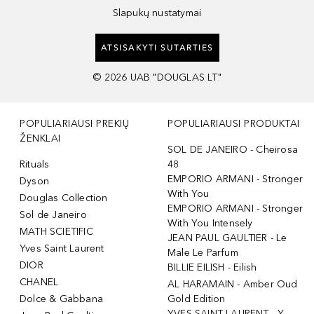
Slapukų nustatymai
ATSISAKYTI SUTARTIES
©
2026
UAB "DOUGLAS LT"
POPULIARIAUSI PREKIŲ
POPULIARIAUSI PRODUKTAI
ŽENKLAI
SOL DE JANEIRO - Cheirosa
Rituals
48
EMPORIO ARMANI - Stronger
Dyson
With You
Douglas Collection
EMPORIO ARMANI - Stronger
Sol de Janeiro
With You Intensely
MATH SCIETIFIC
JEAN PAUL GAULTIER - Le
Yves Saint Laurent
Male Le Parfum
DIOR
BILLIE EILISH - Eilish
CHANEL
AL HARAMAIN - Amber Oud
Dolce & Gabbana
Gold Edition
YVES SAINT LAURENT - Y