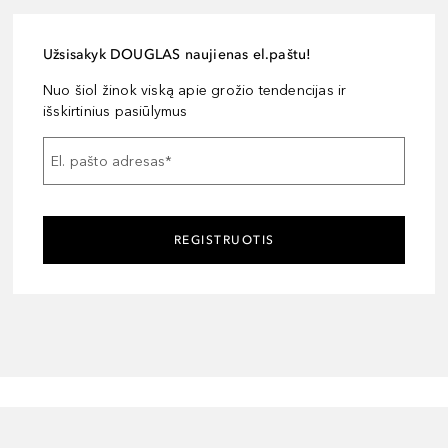
Užsisakyk DOUGLAS naujienas el.paštu!
Nuo šiol žinok viską apie grožio tendencijas ir
išskirtinius pasiūlymus
El. pašto adresas
*
REGISTRUOTIS