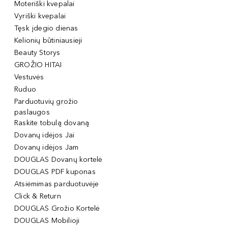
Moteriški kvepalai
Vyriški kvepalai
Tęsk įdegio dienas
Kelionių būtiniausieji
Beauty Storys
GROŽIO HITAI
Vestuvės
Ruduo
Parduotuvių grožio
paslaugos
Raskite tobulą dovaną
Dovanų idėjos Jai
Dovanų idėjos Jam
DOUGLAS Dovanų kortelė
DOUGLAS PDF kuponas
Atsiėmimas parduotuvėje
Click & Return
DOUGLAS Grožio Kortelė
DOUGLAS Mobilioji