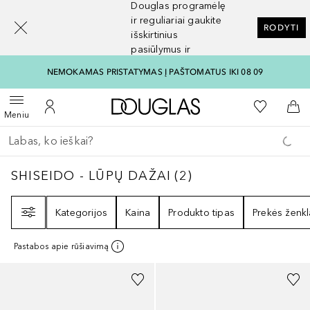
Douglas programėlę
[navigation.slideout.screenreader]
ir reguliariai gaukite
RODYTI
išskirtinius
pasiūlymus ir
nuolaidas
NEMOKAMAS PRISTATYMAS Į PAŠTOMATUS IKI 08 09
Į Douglas pagrindinį pu
Į mano nor
Atidaryti meniu
Į mano paskyrą
Į kr
Meniu
Grįžk atgal
Vykdykite paiešką
SHISEIDO - LŪPŲ DAŽAI
2
REZULTATAI
SHISEIDO - LŪPŲ DAŽAI
(
2
)
Filtras
Kategorijos
Kaina
Produkto tipas
Prekės ženkl
Pastabos apie rūšiavimą
+
12
+
4