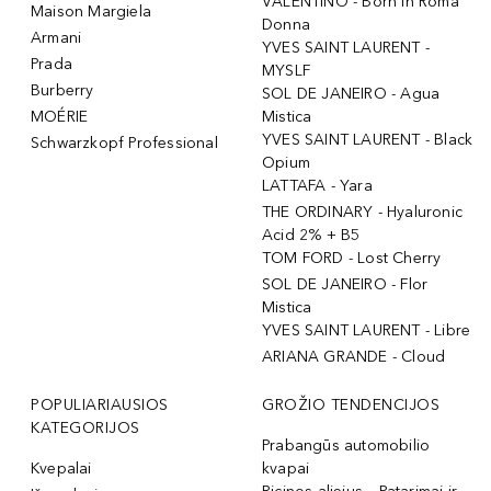
VALENTINO - Born In Roma
Maison Margiela
Donna
Armani
YVES SAINT LAURENT -
Prada
MYSLF
Burberry
SOL DE JANEIRO - Agua
MOÉRIE
Mistica
YVES SAINT LAURENT - Black
Schwarzkopf Professional
Opium
LATTAFA - Yara
THE ORDINARY - Hyaluronic
Acid 2% + B5
TOM FORD - Lost Cherry
SOL DE JANEIRO - Flor
Mistica
YVES SAINT LAURENT - Libre
ARIANA GRANDE - Cloud
POPULIARIAUSIOS
GROŽIO TENDENCIJOS
KATEGORIJOS
Prabangūs automobilio
Kvepalai
kvapai