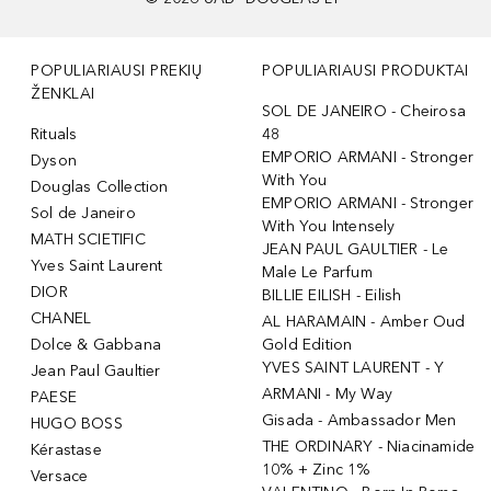
POPULIARIAUSI PREKIŲ
POPULIARIAUSI PRODUKTAI
ŽENKLAI
SOL DE JANEIRO - Cheirosa
Rituals
48
EMPORIO ARMANI - Stronger
Dyson
With You
Douglas Collection
EMPORIO ARMANI - Stronger
Sol de Janeiro
With You Intensely
MATH SCIETIFIC
JEAN PAUL GAULTIER - Le
Yves Saint Laurent
Male Le Parfum
DIOR
BILLIE EILISH - Eilish
CHANEL
AL HARAMAIN - Amber Oud
Dolce & Gabbana
Gold Edition
YVES SAINT LAURENT - Y
Jean Paul Gaultier
ARMANI - My Way
PAESE
Gisada - Ambassador Men
HUGO BOSS
THE ORDINARY - Niacinamide
Kérastase
10% + Zinc 1%
Versace