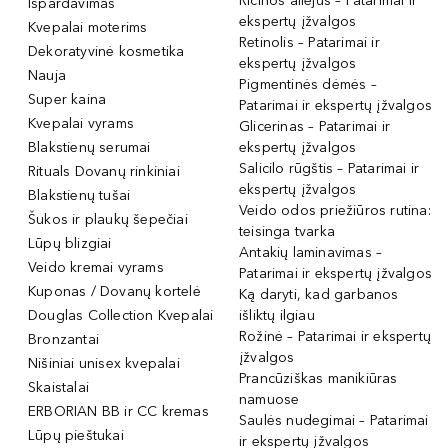
Ricinos aliejus – Patarimai ir
Išpardavimas
ekspertų įžvalgos
Kvepalai moterims
Retinolis – Patarimai ir
Dekoratyvinė kosmetika
ekspertų įžvalgos
Nauja
Pigmentinės dėmės –
Super kaina
Patarimai ir ekspertų įžvalgos
Kvepalai vyrams
Glicerinas – Patarimai ir
Blakstienų serumai
ekspertų įžvalgos
Salicilo rūgštis – Patarimai ir
Rituals Dovanų rinkiniai
ekspertų įžvalgos
Blakstienų tušai
Veido odos priežiūros rutina:
Šukos ir plaukų šepečiai
teisinga tvarka
Lūpų blizgiai
Antakių laminavimas –
Veido kremai vyrams
Patarimai ir ekspertų įžvalgos
Kuponas / Dovanų kortelė
Ką daryti, kad garbanos
Douglas Collection Kvepalai
išliktų ilgiau
Rožinė – Patarimai ir ekspertų
Bronzantai
įžvalgos
Nišiniai unisex kvepalai
Prancūziškas manikiūras
Skaistalai
namuose
ERBORIAN BB ir CC kremas
Saulės nudegimai – Patarimai
Lūpų pieštukai
ir ekspertų įžvalgos