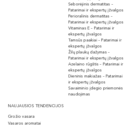
Seborėjinis dermatitas –
Patarimai ir ekspertų įžvalgos
Perioralinis dermatitas –
Patarimai ir ekspertų įžvalgos
Vitaminas E – Patarimai ir
ekspertų įžvalgos
Tamsūs paakiai – Patarimai ir
ekspertų įžvalgos
Žilų plaukų dažymas –
Patarimai ir ekspertų įžvalgos
Azelaino rūgštis – Patarimai ir
ekspertų įžvalgos
Dieninis makiažas – Patarimai
ir ekspertų įžvalgos
Savaiminio įdegio priemonės
naudojimas
NAUJAUSIOS TENDENCIJOS
Grožio vasara
Vasaros aromatai