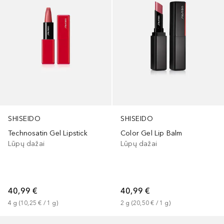
SHISEIDO
SHISEIDO
Technosatin Gel Lipstick
Color Gel Lip Balm
Lūpų dažai
Lūpų dažai
40,99 €
40,99 €
4
g
 (
10,25 €
 / 
1
g
)
2
g
 (
20,50 €
 / 
1
g
)