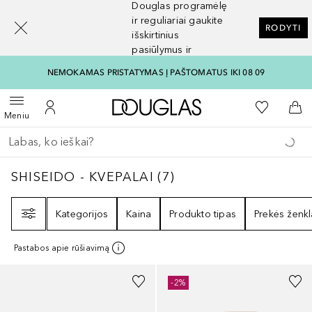
Douglas programėlę
[navigation.slideout.screenreader]
ir reguliariai gaukite
RODYTI
išskirtinius
pasiūlymus ir
nuolaidas
NEMOKAMAS PRISTATYMAS Į PAŠTOMATUS IKI 08 09
Į Douglas pagrindinį pu
Į mano nor
Atidaryti meniu
Į mano paskyrą
Į kr
Meniu
Grįžk atgal
Vykdykite paiešką
SHISEIDO - KVEPALAI
7
REZULTATAI
SHISEIDO - KVEPALAI
(
7
)
Filtras
Kategorijos
Kaina
Produkto tipas
Prekės ženkl
Pastabos apie rūšiavimą
-2%