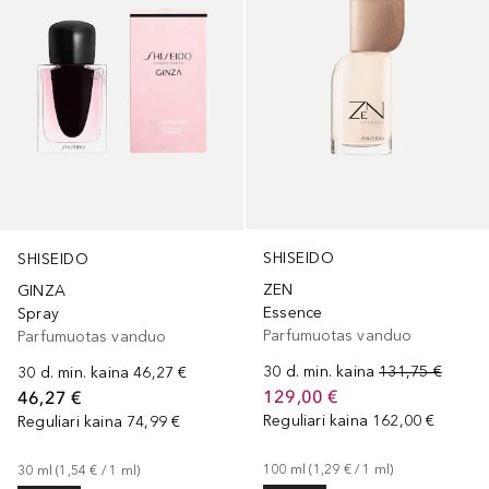
SHISEIDO
SHISEIDO
ZEN
GINZA
Essence
Spray
Parfumuotas vanduo
Parfumuotas vanduo
30 d. min. kaina
131,75 €
30 d. min. kaina
46,27 €
129,00 €
46,27 €
Reguliari kaina
162,00 €
Reguliari kaina
74,99 €
100
ml
 (
1,29 €
 / 
1
ml
)
30
ml
 (
1,54 €
 / 
1
ml
)