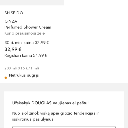
SHISEIDO
GINZA
Perfumed Shower Cream
Kūno prausimosi želė
30 d. min. kaina
32,99 €
32,99 €
Reguliari kaina
54,99 €
200
ml
 (
0,16 €
 / 
1
ml
)
Netrukus sugrįš
Užsisakyk DOUGLAS naujienas el.paštu!
Nuo šiol žinok viską apie grožio tendencijas ir
išskirtinius pasiūlymus