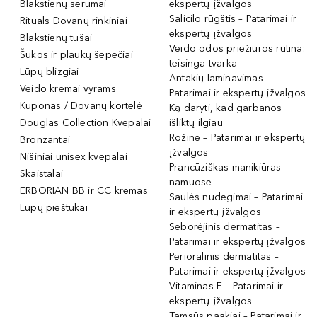
Blakstienų serumai
ekspertų įžvalgos
Salicilo rūgštis – Patarimai ir
Rituals Dovanų rinkiniai
ekspertų įžvalgos
Blakstienų tušai
Veido odos priežiūros rutina:
Šukos ir plaukų šepečiai
teisinga tvarka
Lūpų blizgiai
Antakių laminavimas –
Veido kremai vyrams
Patarimai ir ekspertų įžvalgos
Kuponas / Dovanų kortelė
Ką daryti, kad garbanos
Douglas Collection Kvepalai
išliktų ilgiau
Rožinė – Patarimai ir ekspertų
Bronzantai
įžvalgos
Nišiniai unisex kvepalai
Prancūziškas manikiūras
Skaistalai
namuose
ERBORIAN BB ir CC kremas
Saulės nudegimai – Patarimai
Lūpų pieštukai
ir ekspertų įžvalgos
Seborėjinis dermatitas –
Patarimai ir ekspertų įžvalgos
Perioralinis dermatitas –
Patarimai ir ekspertų įžvalgos
Vitaminas E – Patarimai ir
ekspertų įžvalgos
Tamsūs paakiai – Patarimai ir