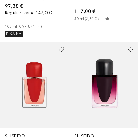
97,38 €
117,00 €
Reguliari kaina
147,00 €
50
ml
 (
2,34 €
 / 
1
ml
)
100
ml
 (
0,97 €
 / 
1
ml
)
E-KAINA
SHISEIDO
SHISEIDO