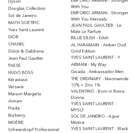
EMPORIO ARMANI - Stronger
Dyson
With You
Douglas Collection
EMPORIO ARMANI - Stronger
Sol de Janeiro
With You Intensely
MATH SCIETIFIC
JEAN PAUL GAULTIER - Le
Yves Saint Laurent
Male Le Parfum
DIOR
BILLIE EILISH - Eilish
CHANEL
AL HARAMAIN - Amber Oud
Dolce & Gabbana
Gold Edition
YVES SAINT LAURENT - Y
Jean Paul Gaultier
ARMANI - My Way
PAESE
Gisada - Ambassador Men
HUGO BOSS
THE ORDINARY - Niacinamide
Kérastase
10% + Zinc 1%
Versace
VALENTINO - Born In Roma
Maison Margiela
Donna
Armani
YVES SAINT LAURENT -
Prada
MYSLF
Burberry
SOL DE JANEIRO - Agua
MOÉRIE
Mistica
YVES SAINT LAURENT - Black
Schwarzkopf Professional