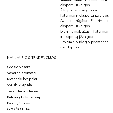
ekspertų įžvalgos
Žilų plaukų dažymas –
Patarimai ir ekspertų įžvalgos
Azelaino rūgštis – Patarimai ir
ekspertų įžvalgos
Dieninis makiažas – Patarimai
ir ekspertų įžvalgos
Savaiminio įdegio priemonės
naudojimas
NAUJAUSIOS TENDENCIJOS
Grožio vasara
Vasaros aromatai
Moteriški kvepalai
Vyriški kvepalai
Tęsk įdegio dienas
Kelionių būtiniausieji
Beauty Storys
GROŽIO HITAI