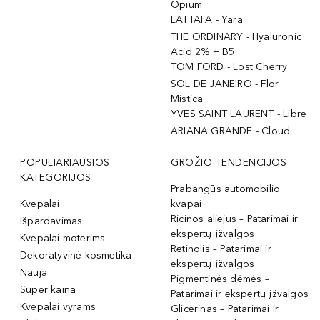
Opium
LATTAFA - Yara
THE ORDINARY - Hyaluronic
Acid 2% + B5
TOM FORD - Lost Cherry
SOL DE JANEIRO - Flor
Mistica
YVES SAINT LAURENT - Libre
ARIANA GRANDE - Cloud
POPULIARIAUSIOS
GROŽIO TENDENCIJOS
KATEGORIJOS
Prabangūs automobilio
Kvepalai
kvapai
Ricinos aliejus – Patarimai ir
Išpardavimas
ekspertų įžvalgos
Kvepalai moterims
Retinolis – Patarimai ir
Dekoratyvinė kosmetika
ekspertų įžvalgos
Nauja
Pigmentinės dėmės –
Super kaina
Patarimai ir ekspertų įžvalgos
Kvepalai vyrams
Glicerinas – Patarimai ir