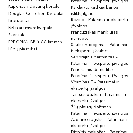
Patarimai ir ekspertų įžvalgos
Kuponas / Dovanų kortelė
Ką daryti, kad garbanos
Douglas Collection Kvepalai
išliktų ilgiau
Rožinė – Patarimai ir ekspertų
Bronzantai
įžvalgos
Nišiniai unisex kvepalai
Prancūziškas manikiūras
Skaistalai
namuose
ERBORIAN BB ir CC kremas
Saulės nudegimai – Patarimai
Lūpų pieštukai
ir ekspertų įžvalgos
Seborėjinis dermatitas –
Patarimai ir ekspertų įžvalgos
Perioralinis dermatitas –
Patarimai ir ekspertų įžvalgos
Vitaminas E – Patarimai ir
ekspertų įžvalgos
Tamsūs paakiai – Patarimai ir
ekspertų įžvalgos
Žilų plaukų dažymas –
Patarimai ir ekspertų įžvalgos
Azelaino rūgštis – Patarimai ir
ekspertų įžvalgos
Dieninis makiažas – Patarimai