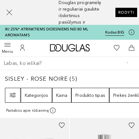
Douglas programėlę
[navigation.slideout.screenreader]
ir reguliariai gaukite
RODYTI
išskirtinius
pasiūlymus ir
nuolaidas
IKI 25%* ATRINKTIEMS DIDESNIEMS NEI 80 ML
Kodas:
BIG
AROMATAMS
Į Douglas pagrindinį pu
Į mano nor
Atidaryti meniu
Į mano paskyrą
Į kr
Meniu
Grįžk atgal
Vykdykite paiešką
SISLEY - ROSE NOIRE
5
REZULTATAI
SISLEY - ROSE NOIRE
(
5
)
Filtras
Kategorijos
Kaina
Produkto tipas
Prekės ženkl
Pastabos apie rūšiavimą