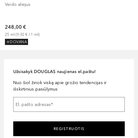
Veido aliejus
248,00 €
25
ml
 (
9,92 €
 / 
1
ml
)
DOVANA
Užsisakyk DOUGLAS naujienas el.paštu!
Nuo šiol žinok viską apie grožio tendencijas ir
išskirtinius pasiūlymus
El. pašto adresas
*
REGISTRUOTIS