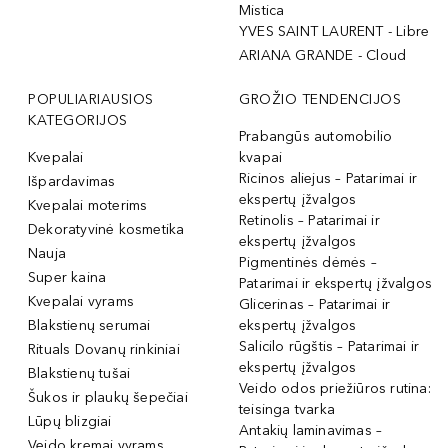
Mistica
YVES SAINT LAURENT - Libre
ARIANA GRANDE - Cloud
POPULIARIAUSIOS
GROŽIO TENDENCIJOS
KATEGORIJOS
Prabangūs automobilio
Kvepalai
kvapai
Ricinos aliejus – Patarimai ir
Išpardavimas
ekspertų įžvalgos
Kvepalai moterims
Retinolis – Patarimai ir
Dekoratyvinė kosmetika
ekspertų įžvalgos
Nauja
Pigmentinės dėmės –
Super kaina
Patarimai ir ekspertų įžvalgos
Kvepalai vyrams
Glicerinas – Patarimai ir
Blakstienų serumai
ekspertų įžvalgos
Salicilo rūgštis – Patarimai ir
Rituals Dovanų rinkiniai
ekspertų įžvalgos
Blakstienų tušai
Veido odos priežiūros rutina:
Šukos ir plaukų šepečiai
teisinga tvarka
Lūpų blizgiai
Antakių laminavimas –
Veido kremai vyrams