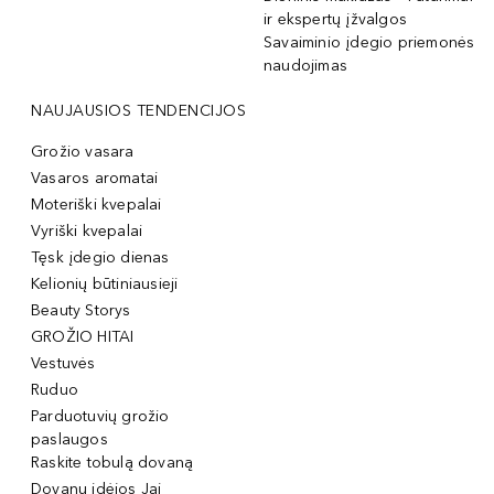
ir ekspertų įžvalgos
Savaiminio įdegio priemonės
naudojimas
NAUJAUSIOS TENDENCIJOS
Grožio vasara
Vasaros aromatai
Moteriški kvepalai
Vyriški kvepalai
Tęsk įdegio dienas
Kelionių būtiniausieji
Beauty Storys
GROŽIO HITAI
Vestuvės
Ruduo
Parduotuvių grožio
paslaugos
Raskite tobulą dovaną
Dovanų idėjos Jai