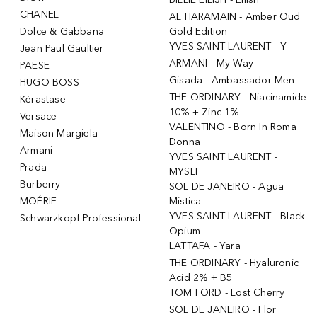
CHANEL
AL HARAMAIN - Amber Oud
Dolce & Gabbana
Gold Edition
YVES SAINT LAURENT - Y
Jean Paul Gaultier
ARMANI - My Way
PAESE
Gisada - Ambassador Men
HUGO BOSS
THE ORDINARY - Niacinamide
Kérastase
10% + Zinc 1%
Versace
VALENTINO - Born In Roma
Maison Margiela
Donna
Armani
YVES SAINT LAURENT -
Prada
MYSLF
Burberry
SOL DE JANEIRO - Agua
MOÉRIE
Mistica
YVES SAINT LAURENT - Black
Schwarzkopf Professional
Opium
LATTAFA - Yara
THE ORDINARY - Hyaluronic
Acid 2% + B5
TOM FORD - Lost Cherry
SOL DE JANEIRO - Flor