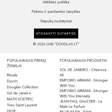
Atitikties politika
Pirkimo ir pardavimo taisyklės
Slapukų nustatymai
ATSISAKYTI SUTARTIES
©
2026
UAB "DOUGLAS LT"
POPULIARIAUSI PREKIŲ
POPULIARIAUSI PRODUKTAI
ŽENKLAI
SOL DE JANEIRO - Cheirosa
Rituals
48
EMPORIO ARMANI - Stronger
Dyson
With You
Douglas Collection
EMPORIO ARMANI - Stronger
Sol de Janeiro
With You Intensely
MATH SCIETIFIC
JEAN PAUL GAULTIER - Le
Yves Saint Laurent
Male Le Parfum
DIOR
BILLIE EILISH - Eilish