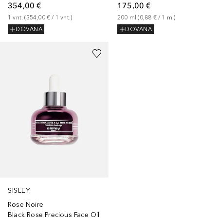
354,00 €
175,00 €
1
vnt.
 (
354,00 €
 / 
1
vnt.
)
200
ml
 (
0,88 €
 / 
1
ml
)
DOVANA
DOVANA
SISLEY
Rose Noire
Black Rose Precious Face Oil