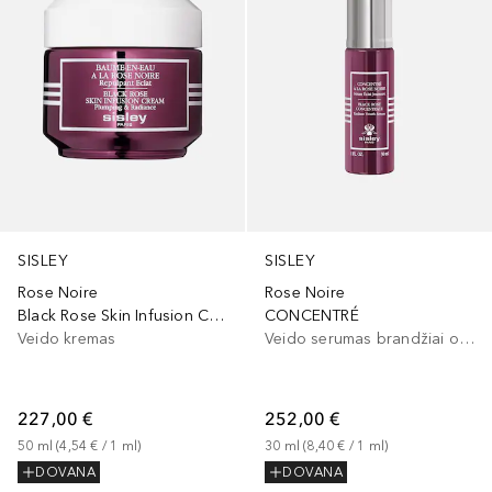
SISLEY
SISLEY
Rose Noire
Rose Noire
Black Rose Skin Infusion Cream
CONCENTRÉ
Veido kremas
Veido serumas brandžiai odai
227,00 €
252,00 €
50
ml
 (
4,54 €
 / 
1
ml
)
30
ml
 (
8,40 €
 / 
1
ml
)
DOVANA
DOVANA