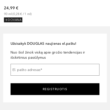
24,99 €
90
ml
 (
0,28 €
 / 
1
ml
)
DOVANA
Užsisakyk DOUGLAS naujienas el.paštu!
Nuo šiol žinok viską apie grožio tendencijas ir
išskirtinius pasiūlymus
El. pašto adresas
*
REGISTRUOTIS