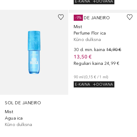
E-KAINA
DOVANA
SOL DE JANEIRO
-9%
Mist
Perfume Flor ica
Kūno dulksna
30 d. min. kaina
14,90 €
13,50 €
Reguliari kaina
24,99 €
90
ml
 (
0,15 €
 / 
1
ml
)
E-KAINA
DOVANA
SOL DE JANEIRO
Mist
Agua ica
Kūno dulksna