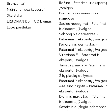
Rožinė – Patarimai ir ekspertų
Bronzantai
įžvalgos
Nišiniai unisex kvepalai
Prancūziškas manikiūras
Skaistalai
namuose
ERBORIAN BB ir CC kremas
Saulės nudegimai – Patarimai
Lūpų pieštukai
ir ekspertų įžvalgos
Seborėjinis dermatitas –
Patarimai ir ekspertų įžvalgos
Perioralinis dermatitas –
Patarimai ir ekspertų įžvalgos
Vitaminas E – Patarimai ir
ekspertų įžvalgos
Tamsūs paakiai – Patarimai ir
ekspertų įžvalgos
Žilų plaukų dažymas –
Patarimai ir ekspertų įžvalgos
Azelaino rūgštis – Patarimai ir
ekspertų įžvalgos
Dieninis makiažas – Patarimai
ir ekspertų įžvalgos
Savaiminio įdegio priemonės