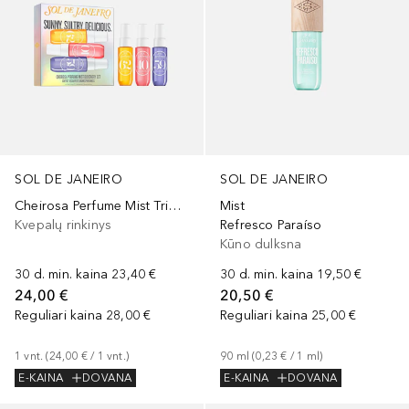
SOL DE JANEIRO
SOL DE JANEIRO
Cheirosa Perfume Mist Trio Discovery Set
Mist
Kvepalų rinkinys
Refresco Paraíso
Kūno dulksna
30 d. min. kaina
23,40 €
30 d. min. kaina
19,50 €
24,00 €
20,50 €
Reguliari kaina
28,00 €
Reguliari kaina
25,00 €
1
vnt.
 (
24,00 €
 / 
1
vnt.
)
90
ml
 (
0,23 €
 / 
1
ml
)
E-KAINA
DOVANA
E-KAINA
DOVANA