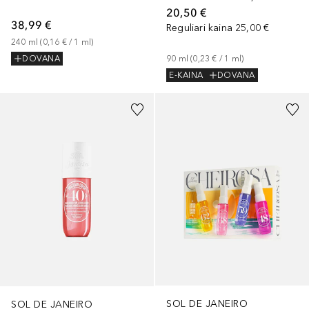
20,50 €
38,99 €
Reguliari kaina
25,00 €
240
ml
 (
0,16 €
 / 
1
ml
)
90
ml
 (
0,23 €
 / 
1
ml
)
DOVANA
E-KAINA
DOVANA
SOL DE JANEIRO
SOL DE JANEIRO