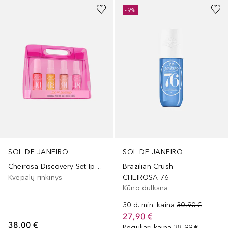
-9%
SOL DE JANEIRO
SOL DE JANEIRO
Cheirosa Discovery Set Ipanema Sunset
Brazilian Crush
Kvepalų rinkinys
CHEIROSA 76
Kūno dulksna
30 d. min. kaina
30,90 €
27,90 €
38,00 €
Reguliari kaina
38,99 €