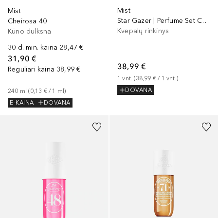
Mist
Mist
Star Gazer | Perfume Set Cheirosa Discovery
Cheirosa 40
Kvepalų rinkinys
Kūno dulksna
30 d. min. kaina
28,47 €
31,90 €
38,99 €
Reguliari kaina
38,99 €
1
vnt.
 (
38,99 €
 / 
1
vnt.
)
DOVANA
240
ml
 (
0,13 €
 / 
1
ml
)
E-KAINA
DOVANA