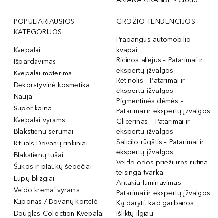
ARIANA GRANDE - Cloud
POPULIARIAUSIOS
GROŽIO TENDENCIJOS
KATEGORIJOS
Prabangūs automobilio
Kvepalai
kvapai
Ricinos aliejus – Patarimai ir
Išpardavimas
ekspertų įžvalgos
Kvepalai moterims
Retinolis – Patarimai ir
Dekoratyvinė kosmetika
ekspertų įžvalgos
Nauja
Pigmentinės dėmės –
Super kaina
Patarimai ir ekspertų įžvalgos
Kvepalai vyrams
Glicerinas – Patarimai ir
Blakstienų serumai
ekspertų įžvalgos
Salicilo rūgštis – Patarimai ir
Rituals Dovanų rinkiniai
ekspertų įžvalgos
Blakstienų tušai
Veido odos priežiūros rutina:
Šukos ir plaukų šepečiai
teisinga tvarka
Lūpų blizgiai
Antakių laminavimas –
Veido kremai vyrams
Patarimai ir ekspertų įžvalgos
Kuponas / Dovanų kortelė
Ką daryti, kad garbanos
Douglas Collection Kvepalai
išliktų ilgiau