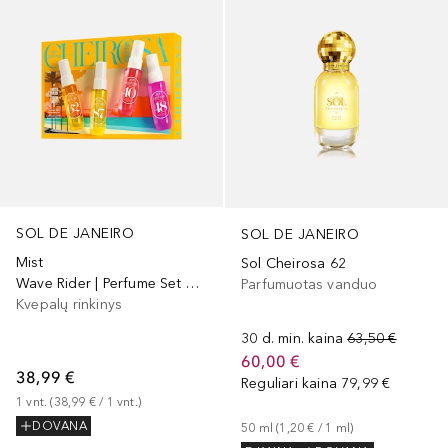
SOL DE JANEIRO
SOL DE JANEIRO
Mist
Sol Cheirosa 62
Wave Rider | Perfume Set Cheirosa Discovery
Parfumuotas vanduo
Kvepalų rinkinys
30 d. min. kaina
63,50 €
60,00 €
38,99 €
Reguliari kaina
79,99 €
1
vnt.
 (
38,99 €
 / 
1
vnt.
)
DOVANA
50
ml
 (
1,20 €
 / 
1
ml
)