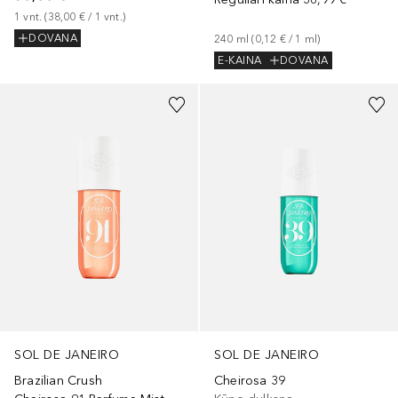
1
vnt.
 (
38,00 €
 / 
1
vnt.
)
DOVANA
240
ml
 (
0,12 €
 / 
1
ml
)
E-KAINA
DOVANA
SOL DE JANEIRO
SOL DE JANEIRO
Brazilian Crush
Cheirosa 39