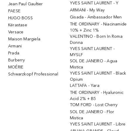
YVES SAINT LAURENT - Y
Jean Paul Gaultier
ARMANI - My Way
PAESE
Gisada - Ambassador Men
HUGO BOSS
THE ORDINARY - Niacinamide
Kérastase
10% + Zinc 1%
Versace
VALENTINO - Born In Roma
Maison Margiela
Donna
Armani
YVES SAINT LAURENT -
Prada
MYSLF
Burberry
SOL DE JANEIRO - Agua
MOÉRIE
Mistica
YVES SAINT LAURENT - Black
Schwarzkopf Professional
Opium
LATTAFA - Yara
THE ORDINARY - Hyaluronic
Acid 2% + B5
TOM FORD - Lost Cherry
SOL DE JANEIRO - Flor
Mistica
YVES SAINT LAURENT - Libre