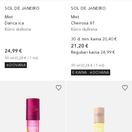
SOL DE JANEIRO
SOL DE JANEIRO
Mist
Mist
Danca ica
Cheirosa 87
Kūno dulksna
Kūno dulksna
30 d. min. kaina
20,40 €
21,20 €
24,99 €
Reguliari kaina
24,99 €
90
ml
 (
0,28 €
 / 
1
ml
)
DOVANA
90
ml
 (
0,24 €
 / 
1
ml
)
E-KAINA
DOVANA