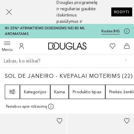
Douglas programėlę
[navigation.slideout.screenreader]
ir reguliariai gaukite
RODYTI
išskirtinius
pasiūlymus ir
nuolaidas
IKI 25%* ATRINKTIEMS DIDESNIEMS NEI 80 ML
Kodas:
BIG
AROMATAMS
Į Douglas pagrindinį pu
Į mano nor
Atidaryti meniu
Į mano paskyrą
Į kr
Meniu
Grįžk atgal
Vykdykite paiešką
SOL DE JANEIRO - KVEPALAI MOTERIMS
22
SOL DE JANEIRO - KVEPALAI MOTERIMS
(
22
)
Filtras
Kategorijos
Kaina
Produkto tipas
Prekės ženkl
Pastabos apie rūšiavimą