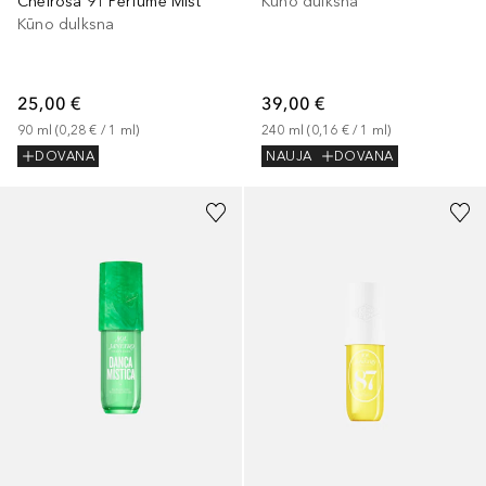
Cheirosa 91 Perfume Mist
Kūno dulksna
Kūno dulksna
25,00 €
39,00 €
90
ml
 (
0,28 €
 / 
1
ml
)
240
ml
 (
0,16 €
 / 
1
ml
)
DOVANA
NAUJA
DOVANA