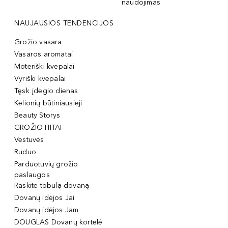
naudojimas
NAUJAUSIOS TENDENCIJOS
Grožio vasara
Vasaros aromatai
Moteriški kvepalai
Vyriški kvepalai
Tęsk įdegio dienas
Kelionių būtiniausieji
Beauty Storys
GROŽIO HITAI
Vestuvės
Ruduo
Parduotuvių grožio
paslaugos
Raskite tobulą dovaną
Dovanų idėjos Jai
Dovanų idėjos Jam
DOUGLAS Dovanų kortelė