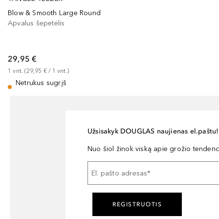
Blow & Smooth Large Round
Apvalus šepetėlis
29,95 €
1
vnt.
 (
29,95 €
 / 
1
vnt.
)
Netrukus sugrįš
Užsisakyk DOUGLAS naujienas el.paštu!
Nuo šiol žinok viską apie grožio tendencij
El. pašto adresas
*
REGISTRUOTIS