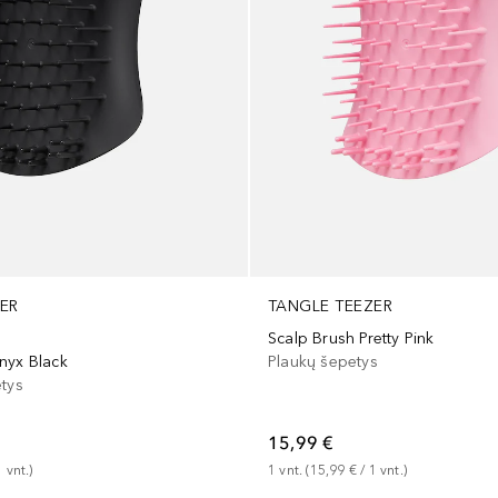
ER
TANGLE TEEZER
Scalp Brush Pretty Pink
nyx Black
Plaukų šepetys
etys
15,99 €
1
vnt.
)
1
vnt.
 (
15,99 €
 / 
1
vnt.
)