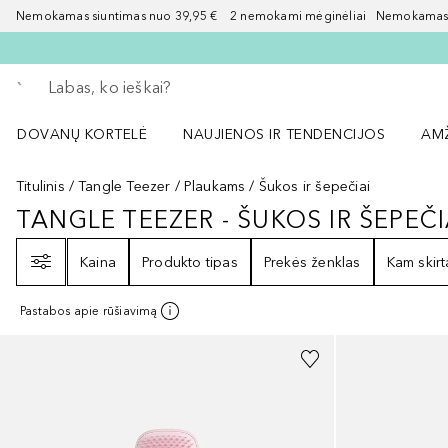
Nemokamas siuntimas nuo 39,95 € 2 nemokami mėginėliai Nemokamas d
Grįžk atgal
Vykdykite paiešką
DOVANŲ KORTELĖ
NAUJIENOS IR TENDENCIJOS
AM
Atidaryti NAUJIENOS IR TENDENCIJOS 
Atid
Titulinis
Tangle Teezer
Plaukams
Šukos ir šepečiai
TANGLE TEEZER - ŠUKOS IR ŠEPEČI
TANGLE TEEZER - ŠUKOS IR ŠEPE
Filtras
Kaina
Produkto tipas
Prekės ženklas
Kam skirt
Pastabos apie rūšiavimą