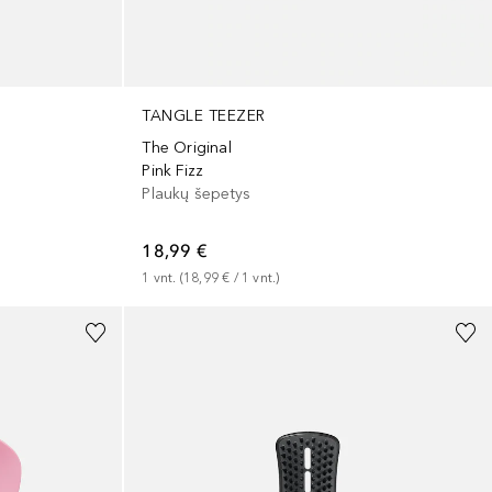
TANGLE TEEZER
The Original
Pink Fizz
Plaukų šepetys
18,99 €
1
vnt.
 (
18,99 €
 / 
1
vnt.
)