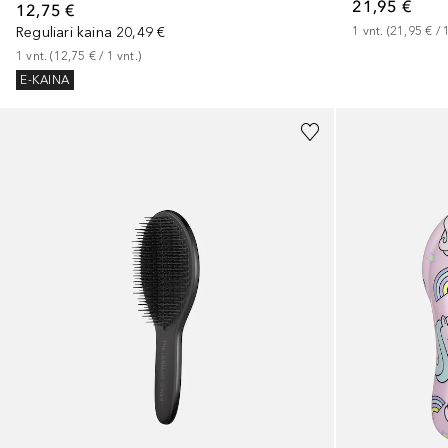
21,95 €
12,75 €
Reguliari kaina
20,49 €
1
vnt.
 (
21,95 €
 / 
1
vnt.
 (
12,75 €
 / 
1
vnt.
)
E-KAINA