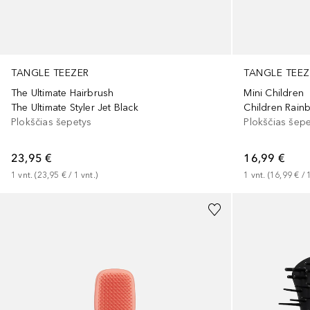
TANGLE TEEZER
TANGLE TEEZ
The Ultimate Hairbrush
Mini Children
The Ultimate Styler Jet Black
Children Rain
Plokščias šepetys
Plokščias šep
23,95 €
16,99 €
1
vnt.
 (
23,95 €
 / 
1
vnt.
)
1
vnt.
 (
16,99 €
 / 