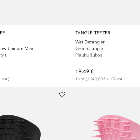
ER
TANGLE TEEZER
Wet Detangler
bow Unicorn Mini
Green Jungle
etys
Plaukų šukos
19,49 €
1
vnt.
)
1
vnt.
 (
1 949,00 €
 / 
100
vnt.
)