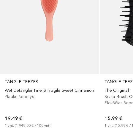
TANGLE TEEZ
TANGLE TEEZER
The Original
Wet Detangler Fine & Fragile Sweet Cinnamon
Scalp Brush O
Plaukų šepetys
Plokščias šep
15,99 €
19,49 €
1
vnt.
 (
15,99 €
 / 
1
vnt.
 (
1 949,00 €
 / 
100
vnt.
)