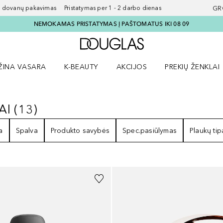
ovanų pakavimas Pristatymas per 1 - 2 darbo dienas
GR
NEMOKAMAS PRISTATYMAS Į PAŠTOMATUS IKI 08 09
Į Douglas pagrindinį pu
ŽINA VASARA
K-BEAUTY
AKCIJOS
PREKIŲ ŽENKLAI
meniu
aryti Amžina vasara meniu
Atidaryti AKCIJOS meniu
Atidaryti PREKIŲ 
AI
(
13
)
ČIAI
13
REZULTATAI
a
Spalva
Produkto savybės
Spec.pasiūlymas
Plaukų tip