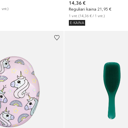
14,36 €
1
vnt.
)
Reguliari kaina
21,95 €
1
vnt.
 (
14,36 €
 / 
1
vnt.
)
E-KAINA