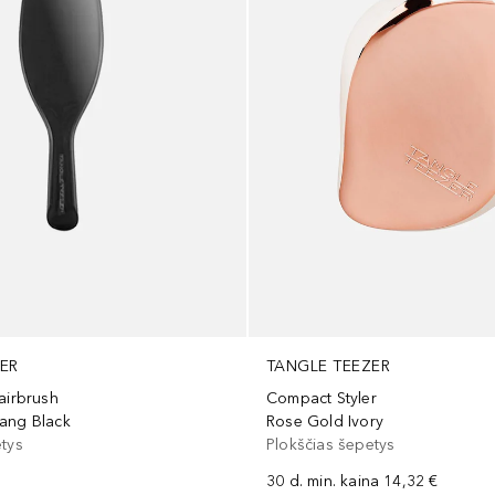
ER
TANGLE TEEZER
airbrush
Compact Styler
ang Black
Rose Gold Ivory
etys
Plokščias šepetys
30 d. min. kaina
14,32 €