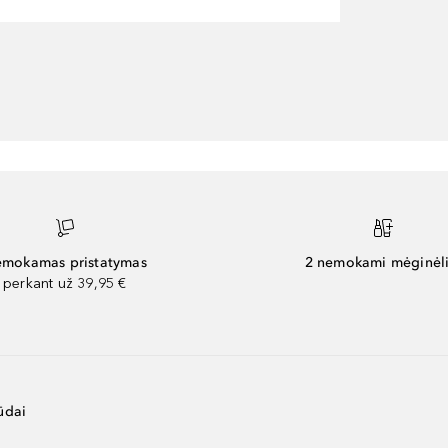
mokamas pristatymas
2 nemokami mėginėli
perkant už 39,95 €
ūdai