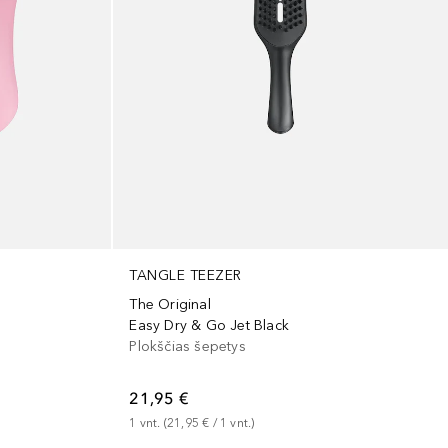
TANGLE TEEZER
The Original
Easy Dry & Go Jet Black
Plokščias šepetys
21,95 €
1
vnt.
 (
21,95 €
 / 
1
vnt.
)