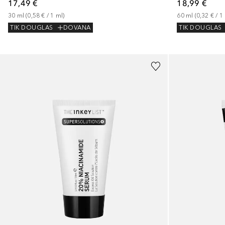
17,49 €
18,99 €
30
ml
 (
0,58 €
 / 
1
ml
)
60
ml
 (
0,32 €
 / 
1
TIK DOUGLAS
DOVANA
TIK DOUGLAS