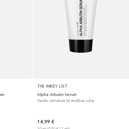
THE INKEY LIST
rum
Alpha Arbutin Serum
Veido serumas brandžiai odai
14,99 €
30
ml
 (
0,50 €
 / 
1
ml
)