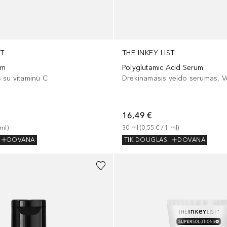
ST
THE INKEY LIST
um
Polyglutamic Acid Serum
 su vitaminu C
16,49 €
ml
)
30
ml
 (
0,55 €
 / 
1
ml
)
DOVANA
TIK DOUGLAS
DOVANA