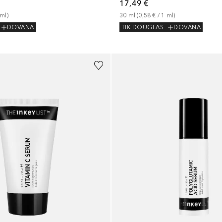
17,49 €
ml
)
30
ml
 (
0,58 €
 / 
1
ml
)
DOVANA
TIK DOUGLAS
DOVANA