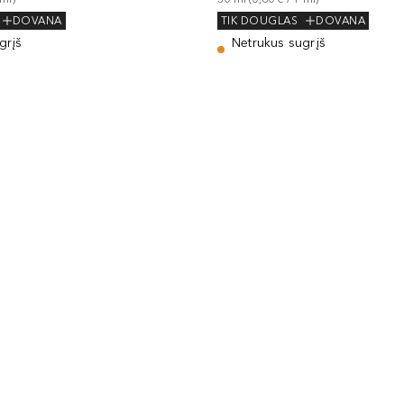
DOVANA
TIK DOUGLAS
DOVANA
grįš
Netrukus sugrįš