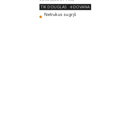
TIK DOUGLAS
DOVANA
Netrukus sugrįš