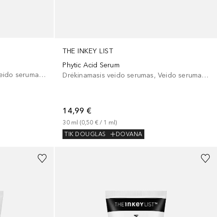
THE INKEY LIST
Phytic Acid Serum
Drėkinamasis veido serumas, Veido serumas/koncentratas
Drėkinamasis veido serumas, Veido serumas/koncentratas
14,99 €
30
ml
 (
0,50 €
 / 
1
ml
)
TIK DOUGLAS
DOVANA