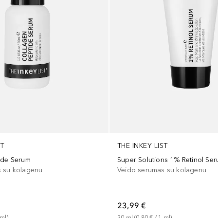
ST
THE INKEY LIST
ide Serum
Super Solutions 1% Retinol Se
 su kolagenu
Veido serumas su kolagenu
23,99 €
ml
)
30
ml
 (
0,80 €
 / 
1
ml
)