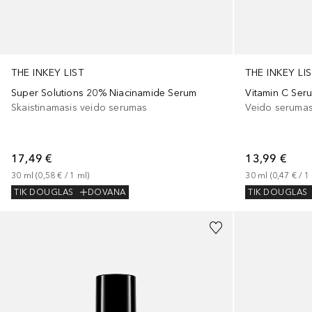
THE INKEY LIST
THE INKEY LI
Super Solutions 20% Niacinamide Serum
Vitamin C Ser
Skaistinamasis veido serumas
Veido serumas
17,49 €
13,99 €
30
ml
 (
0,58 €
 / 
1
ml
)
30
ml
 (
0,47 €
 / 
1
TIK DOUGLAS
DOVANA
TIK DOUGLAS