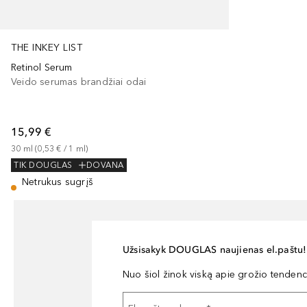
THE INKEY LIST
Retinol Serum
Veido serumas brandžiai odai
15,99 €
30
ml
 (
0,53 €
 / 
1
ml
)
TIK DOUGLAS
DOVANA
Netrukus sugrįš
Užsisakyk DOUGLAS naujienas el.paštu!
Nuo šiol žinok viską apie grožio tendencij