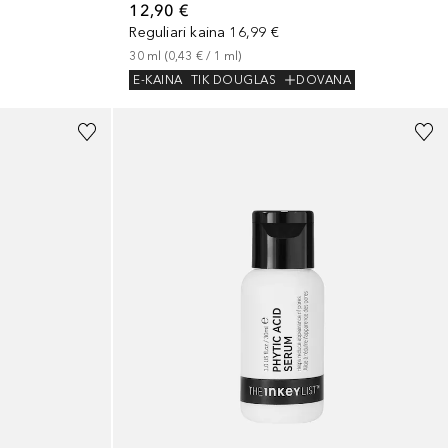
12,90 €
Reguliari kaina
16,99 €
30
ml
 (
0,43 €
 / 
1
ml
)
E-KAINA
TIK DOUGLAS
DOVANA