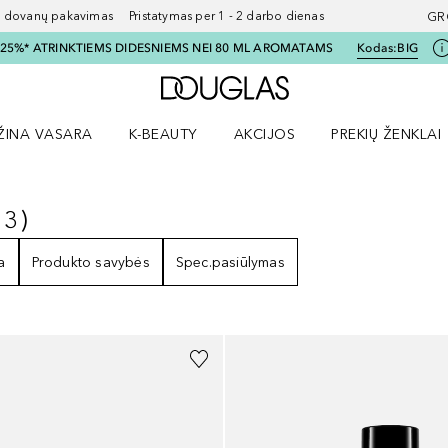
ovanų pakavimas Pristatymas per 1 - 2 darbo dienas
GR
I 25%* ATRINKTIEMS DIDESNIEMS NEI 80 ML AROMATAMS
Kodas:
BIG
Į Douglas pagrindinį pu
ŽINA VASARA
K-BEAUTY
AKCIJOS
PREKIŲ ŽENKLAI
meniu
aryti Amžina vasara meniu
Atidaryti AKCIJOS meniu
Atidaryti PREKIŲ 
13
)
13
REZULTATAI
a
Produkto savybės
Spec.pasiūlymas