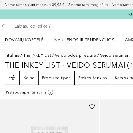
Nemokamas siuntimas nuo 39,95 € 2 nemokami mėginėliai Nemokamas d
IK
Grįžk atgal
Vykdykite paiešką
DOVANŲ KORTELĖ
NAUJIENOS IR TENDENCIJOS
AM
Atidaryti NAUJIENOS IR TENDENCIJOS 
Atid
Titulinis
The INKEY List
Veido odos priežiūra
Veido serumai
THE INKEY LIST - VEIDO SERUMAI
(
THE INKEY LIST - VEIDO SERUMAI
Filtras
Kaina
Produkto tipas
Prekės ženklas
Kam skirt
Pastabos apie rūšiavimą