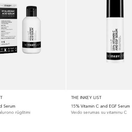
ST
THE INKEY LIST
id Serum
15% Vitamin C and EGF Serum
alurono rūgštimi
Veido serumas su vitaminu C