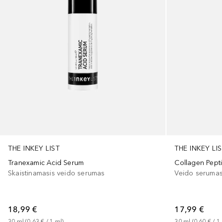
THE INKEY LIST
THE INKEY LI
Tranexamic Acid Serum
Collagen Pept
Skaistinamasis veido serumas
Veido serumas
18,99 €
17,99 €
30
ml
 (
0,63 €
 / 
1
ml
)
30
ml
 (
0,60 €
 / 
1