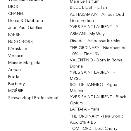
Male Le Parfum
DIOR
BILLIE EILISH - Eilish
CHANEL
AL HARAMAIN - Amber Oud
Dolce & Gabbana
Gold Edition
YVES SAINT LAURENT - Y
Jean Paul Gaultier
ARMANI - My Way
PAESE
Gisada - Ambassador Men
HUGO BOSS
THE ORDINARY - Niacinamide
Kérastase
10% + Zinc 1%
Versace
VALENTINO - Born In Roma
Maison Margiela
Donna
Armani
YVES SAINT LAURENT -
Prada
MYSLF
Burberry
SOL DE JANEIRO - Agua
MOÉRIE
Mistica
YVES SAINT LAURENT - Black
Schwarzkopf Professional
Opium
LATTAFA - Yara
THE ORDINARY - Hyaluronic
Acid 2% + B5
TOM FORD - Lost Cherry