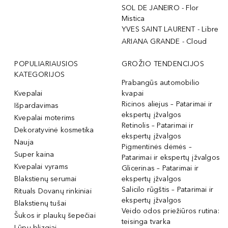
SOL DE JANEIRO - Flor
Mistica
YVES SAINT LAURENT - Libre
ARIANA GRANDE - Cloud
POPULIARIAUSIOS
GROŽIO TENDENCIJOS
KATEGORIJOS
Prabangūs automobilio
Kvepalai
kvapai
Ricinos aliejus – Patarimai ir
Išpardavimas
ekspertų įžvalgos
Kvepalai moterims
Retinolis – Patarimai ir
Dekoratyvinė kosmetika
ekspertų įžvalgos
Nauja
Pigmentinės dėmės –
Super kaina
Patarimai ir ekspertų įžvalgos
Kvepalai vyrams
Glicerinas – Patarimai ir
Blakstienų serumai
ekspertų įžvalgos
Salicilo rūgštis – Patarimai ir
Rituals Dovanų rinkiniai
ekspertų įžvalgos
Blakstienų tušai
Veido odos priežiūros rutina:
Šukos ir plaukų šepečiai
teisinga tvarka
Lūpų blizgiai