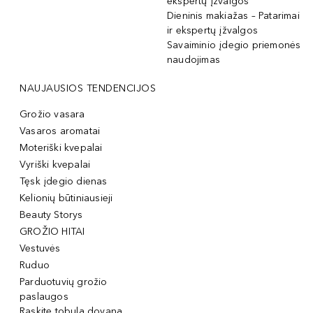
ekspertų įžvalgos
Dieninis makiažas – Patarimai
ir ekspertų įžvalgos
Savaiminio įdegio priemonės
naudojimas
NAUJAUSIOS TENDENCIJOS
Grožio vasara
Vasaros aromatai
Moteriški kvepalai
Vyriški kvepalai
Tęsk įdegio dienas
Kelionių būtiniausieji
Beauty Storys
GROŽIO HITAI
Vestuvės
Ruduo
Parduotuvių grožio
paslaugos
Raskite tobulą dovaną