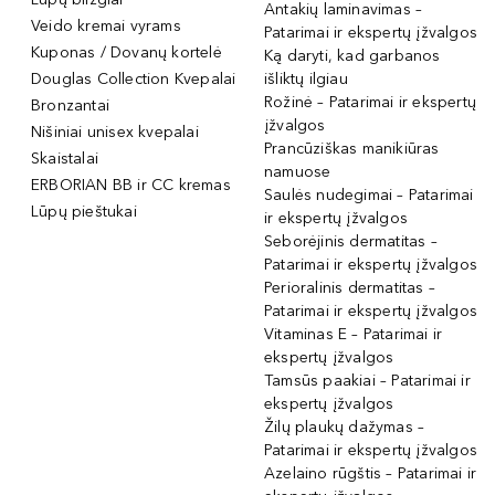
Antakių laminavimas –
Veido kremai vyrams
Patarimai ir ekspertų įžvalgos
Kuponas / Dovanų kortelė
Ką daryti, kad garbanos
Douglas Collection Kvepalai
išliktų ilgiau
Rožinė – Patarimai ir ekspertų
Bronzantai
įžvalgos
Nišiniai unisex kvepalai
Prancūziškas manikiūras
Skaistalai
namuose
ERBORIAN BB ir CC kremas
Saulės nudegimai – Patarimai
Lūpų pieštukai
ir ekspertų įžvalgos
Seborėjinis dermatitas –
Patarimai ir ekspertų įžvalgos
Perioralinis dermatitas –
Patarimai ir ekspertų įžvalgos
Vitaminas E – Patarimai ir
ekspertų įžvalgos
Tamsūs paakiai – Patarimai ir
ekspertų įžvalgos
Žilų plaukų dažymas –
Patarimai ir ekspertų įžvalgos
Azelaino rūgštis – Patarimai ir