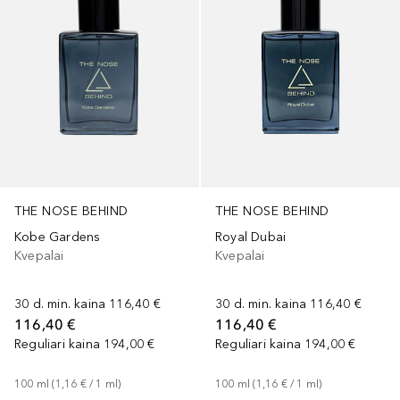
THE NOSE BEHIND
THE NOSE BEHIND
Kobe Gardens
Royal Dubai
Kvepalai
Kvepalai
30 d. min. kaina
116,40 €
30 d. min. kaina
116,40 €
116,40 €
116,40 €
Reguliari kaina
194,00 €
Reguliari kaina
194,00 €
100
ml
 (
1,16 €
 / 
1
ml
)
100
ml
 (
1,16 €
 / 
1
ml
)