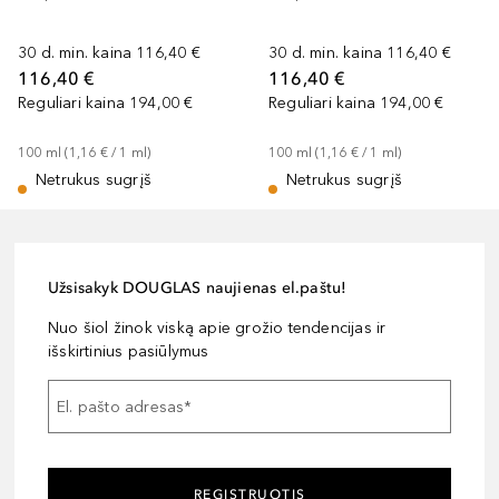
30 d. min. kaina
116,40 €
30 d. min. kaina
116,40 €
116,40 €
116,40 €
Reguliari kaina
194,00 €
Reguliari kaina
194,00 €
100
ml
 (
1,16 €
 / 
1
ml
)
100
ml
 (
1,16 €
 / 
1
ml
)
Netrukus sugrįš
Netrukus sugrįš
Užsisakyk DOUGLAS naujienas el.paštu!
Nuo šiol žinok viską apie grožio tendencijas ir
išskirtinius pasiūlymus
El. pašto adresas
*
REGISTRUOTIS