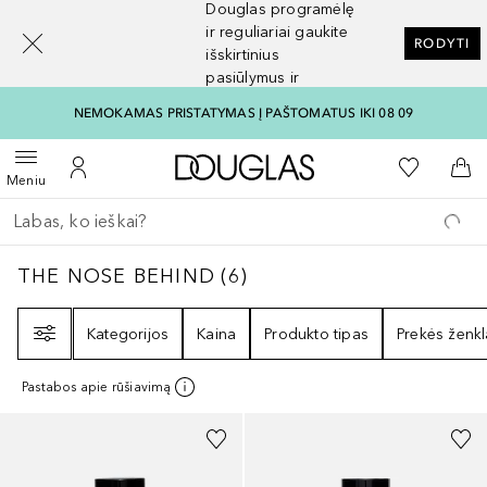
Douglas programėlę
[navigation.slideout.screenreader]
ir reguliariai gaukite
RODYTI
išskirtinius
pasiūlymus ir
nuolaidas
NEMOKAMAS PRISTATYMAS Į PAŠTOMATUS IKI 08 09
Į Douglas pagrindinį pu
Į mano nor
Atidaryti meniu
Į mano paskyrą
Į kr
Meniu
Grįžk atgal
Vykdykite paiešką
THE NOSE BEHIND
6
REZULTATAI
THE NOSE BEHIND
(
6
)
Filtras
Kategorijos
Kaina
Produkto tipas
Prekės ženkl
Pastabos apie rūšiavimą