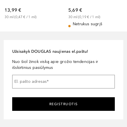
13,99 €
5,69 €
30
ml
 (
0,47 €
 / 
1
ml
)
30
ml
 (
0,19 €
 / 
1
ml
)
Netrukus sugrįš
Užsisakyk DOUGLAS naujienas el.paštu!
Nuo šiol žinok viską apie grožio tendencijas ir
išskirtinius pasiūlymus
El. pašto adresas
*
REGISTRUOTIS