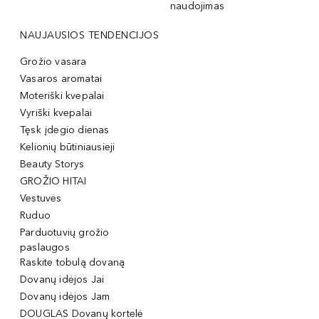
naudojimas
NAUJAUSIOS TENDENCIJOS
Grožio vasara
Vasaros aromatai
Moteriški kvepalai
Vyriški kvepalai
Tęsk įdegio dienas
Kelionių būtiniausieji
Beauty Storys
GROŽIO HITAI
Vestuvės
Ruduo
Parduotuvių grožio
paslaugos
Raskite tobulą dovaną
Dovanų idėjos Jai
Dovanų idėjos Jam
DOUGLAS Dovanų kortelė