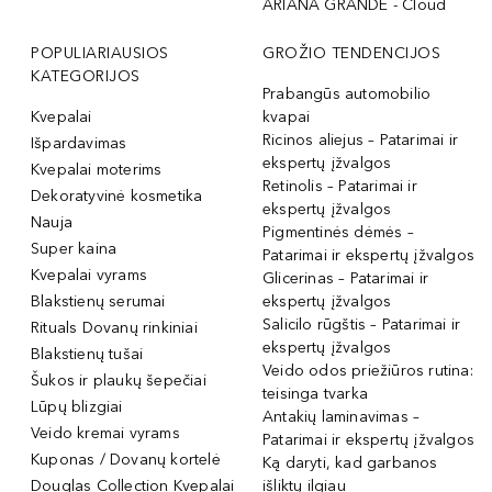
ARIANA GRANDE - Cloud
POPULIARIAUSIOS
GROŽIO TENDENCIJOS
KATEGORIJOS
Prabangūs automobilio
Kvepalai
kvapai
Ricinos aliejus – Patarimai ir
Išpardavimas
ekspertų įžvalgos
Kvepalai moterims
Retinolis – Patarimai ir
Dekoratyvinė kosmetika
ekspertų įžvalgos
Nauja
Pigmentinės dėmės –
Super kaina
Patarimai ir ekspertų įžvalgos
Kvepalai vyrams
Glicerinas – Patarimai ir
Blakstienų serumai
ekspertų įžvalgos
Salicilo rūgštis – Patarimai ir
Rituals Dovanų rinkiniai
ekspertų įžvalgos
Blakstienų tušai
Veido odos priežiūros rutina:
Šukos ir plaukų šepečiai
teisinga tvarka
Lūpų blizgiai
Antakių laminavimas –
Veido kremai vyrams
Patarimai ir ekspertų įžvalgos
Kuponas / Dovanų kortelė
Ką daryti, kad garbanos
Douglas Collection Kvepalai
išliktų ilgiau