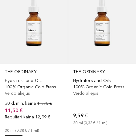
THE ORDINARY
THE ORDINARY
Hydrators and Oils
Hydrators and Oils
100% Organic Cold Pressed Rose Hip Seed Oil
100% Organic Cold Pressed Moroccan Argan Oil
Veido aliejus
Veido aliejus
30 d. min. kaina
11,70 €
11,50 €
9,59 €
Reguliari kaina
12,99 €
30
ml
 (
0,32 €
 / 
1
ml
)
30
ml
 (
0,38 €
 / 
1
ml
)