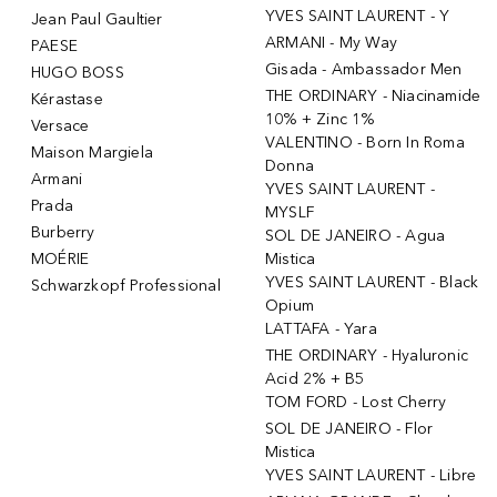
YVES SAINT LAURENT - Y
Jean Paul Gaultier
ARMANI - My Way
PAESE
Gisada - Ambassador Men
HUGO BOSS
THE ORDINARY - Niacinamide
Kérastase
10% + Zinc 1%
Versace
VALENTINO - Born In Roma
Maison Margiela
Donna
Armani
YVES SAINT LAURENT -
Prada
MYSLF
Burberry
SOL DE JANEIRO - Agua
MOÉRIE
Mistica
YVES SAINT LAURENT - Black
Schwarzkopf Professional
Opium
LATTAFA - Yara
THE ORDINARY - Hyaluronic
Acid 2% + B5
TOM FORD - Lost Cherry
SOL DE JANEIRO - Flor
Mistica
YVES SAINT LAURENT - Libre