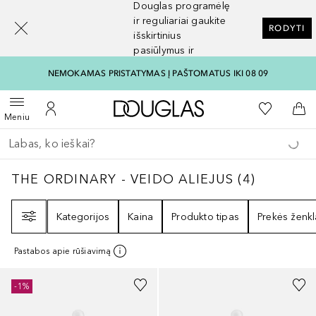
Douglas programėlę
[navigation.slideout.screenreader]
ir reguliariai gaukite
RODYTI
išskirtinius
pasiūlymus ir
nuolaidas
NEMOKAMAS PRISTATYMAS Į PAŠTOMATUS IKI 08 09
Į Douglas pagrindinį pu
Į mano nor
Atidaryti meniu
Į mano paskyrą
Į kr
Meniu
Grįžk atgal
Vykdykite paiešką
THE ORDINARY - VEIDO ALIEJUS
4
REZULTA
THE ORDINARY - VEIDO ALIEJUS
(
4
)
Filtras
Kategorijos
Kaina
Produkto tipas
Prekės ženkl
Pastabos apie rūšiavimą
-1%