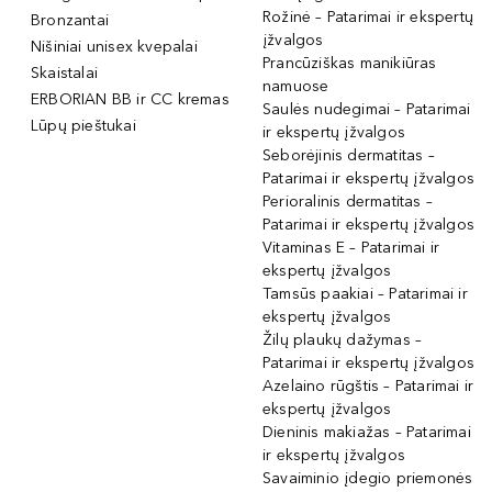
Rožinė – Patarimai ir ekspertų
Bronzantai
įžvalgos
Nišiniai unisex kvepalai
Prancūziškas manikiūras
Skaistalai
namuose
ERBORIAN BB ir CC kremas
Saulės nudegimai – Patarimai
Lūpų pieštukai
ir ekspertų įžvalgos
Seborėjinis dermatitas –
Patarimai ir ekspertų įžvalgos
Perioralinis dermatitas –
Patarimai ir ekspertų įžvalgos
Vitaminas E – Patarimai ir
ekspertų įžvalgos
Tamsūs paakiai – Patarimai ir
ekspertų įžvalgos
Žilų plaukų dažymas –
Patarimai ir ekspertų įžvalgos
Azelaino rūgštis – Patarimai ir
ekspertų įžvalgos
Dieninis makiažas – Patarimai
ir ekspertų įžvalgos
Savaiminio įdegio priemonės