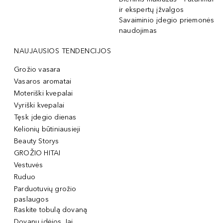
ir ekspertų įžvalgos
Savaiminio įdegio priemonės
naudojimas
NAUJAUSIOS TENDENCIJOS
Grožio vasara
Vasaros aromatai
Moteriški kvepalai
Vyriški kvepalai
Tęsk įdegio dienas
Kelionių būtiniausieji
Beauty Storys
GROŽIO HITAI
Vestuvės
Ruduo
Parduotuvių grožio
paslaugos
Raskite tobulą dovaną
Dovanų idėjos Jai