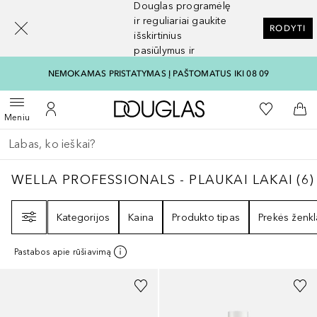
Douglas programėlę
[navigation.slideout.screenreader]
ir reguliariai gaukite
RODYTI
išskirtinius
pasiūlymus ir
nuolaidas
NEMOKAMAS PRISTATYMAS Į PAŠTOMATUS IKI 08 09
Į Douglas pagrindinį pu
Į mano nor
Atidaryti meniu
Į mano paskyrą
Į kr
Meniu
Grįžk atgal
Vykdykite paiešką
WELLA PROFESSIONALS - PLAUKAI LAKAI
6
WELLA PROFESSIONALS - PLAUKAI LAKAI
(
6
)
Filtras
Kategorijos
Kaina
Produkto tipas
Prekės ženkl
Pastabos apie rūšiavimą