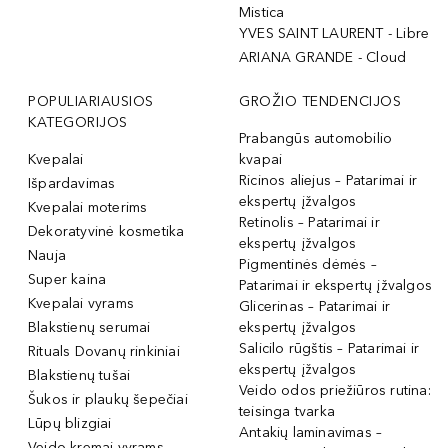
Mistica
YVES SAINT LAURENT - Libre
ARIANA GRANDE - Cloud
POPULIARIAUSIOS
GROŽIO TENDENCIJOS
KATEGORIJOS
Prabangūs automobilio
Kvepalai
kvapai
Ricinos aliejus – Patarimai ir
Išpardavimas
ekspertų įžvalgos
Kvepalai moterims
Retinolis – Patarimai ir
Dekoratyvinė kosmetika
ekspertų įžvalgos
Nauja
Pigmentinės dėmės –
Super kaina
Patarimai ir ekspertų įžvalgos
Kvepalai vyrams
Glicerinas – Patarimai ir
Blakstienų serumai
ekspertų įžvalgos
Salicilo rūgštis – Patarimai ir
Rituals Dovanų rinkiniai
ekspertų įžvalgos
Blakstienų tušai
Veido odos priežiūros rutina:
Šukos ir plaukų šepečiai
teisinga tvarka
Lūpų blizgiai
Antakių laminavimas –
Veido kremai vyrams