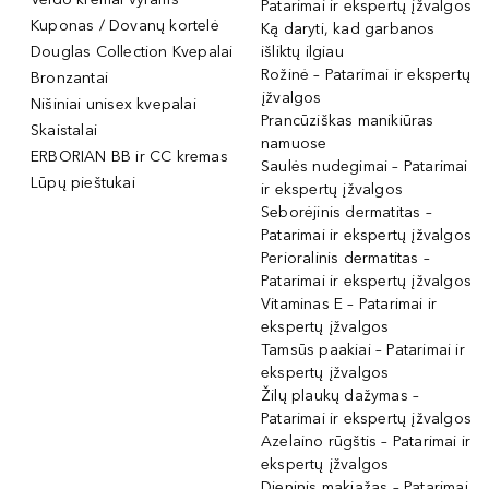
Patarimai ir ekspertų įžvalgos
Kuponas / Dovanų kortelė
Ką daryti, kad garbanos
Douglas Collection Kvepalai
išliktų ilgiau
Rožinė – Patarimai ir ekspertų
Bronzantai
įžvalgos
Nišiniai unisex kvepalai
Prancūziškas manikiūras
Skaistalai
namuose
ERBORIAN BB ir CC kremas
Saulės nudegimai – Patarimai
Lūpų pieštukai
ir ekspertų įžvalgos
Seborėjinis dermatitas –
Patarimai ir ekspertų įžvalgos
Perioralinis dermatitas –
Patarimai ir ekspertų įžvalgos
Vitaminas E – Patarimai ir
ekspertų įžvalgos
Tamsūs paakiai – Patarimai ir
ekspertų įžvalgos
Žilų plaukų dažymas –
Patarimai ir ekspertų įžvalgos
Azelaino rūgštis – Patarimai ir
ekspertų įžvalgos
Dieninis makiažas – Patarimai