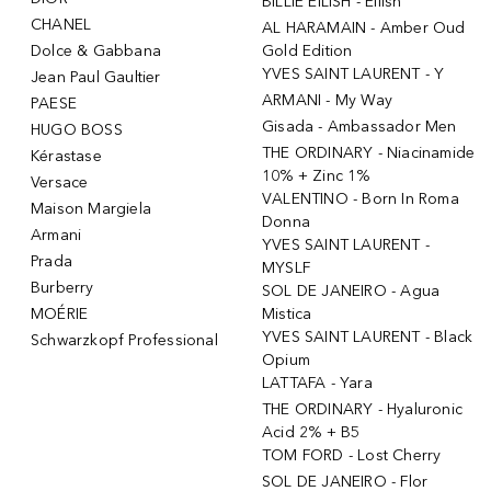
BILLIE EILISH - Eilish
CHANEL
AL HARAMAIN - Amber Oud
Dolce & Gabbana
Gold Edition
YVES SAINT LAURENT - Y
Jean Paul Gaultier
ARMANI - My Way
PAESE
Gisada - Ambassador Men
HUGO BOSS
THE ORDINARY - Niacinamide
Kérastase
10% + Zinc 1%
Versace
VALENTINO - Born In Roma
Maison Margiela
Donna
Armani
YVES SAINT LAURENT -
Prada
MYSLF
Burberry
SOL DE JANEIRO - Agua
MOÉRIE
Mistica
YVES SAINT LAURENT - Black
Schwarzkopf Professional
Opium
LATTAFA - Yara
THE ORDINARY - Hyaluronic
Acid 2% + B5
TOM FORD - Lost Cherry
SOL DE JANEIRO - Flor