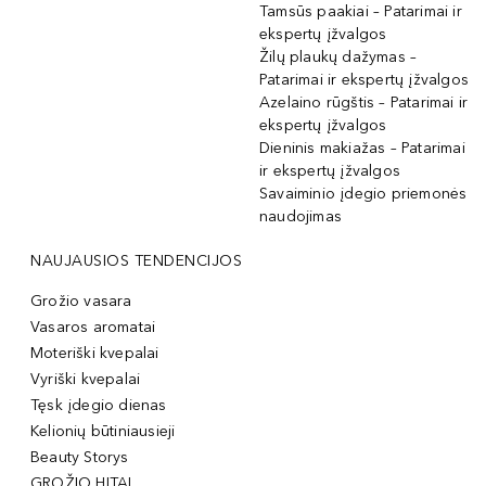
Tamsūs paakiai – Patarimai ir
ekspertų įžvalgos
Žilų plaukų dažymas –
Patarimai ir ekspertų įžvalgos
Azelaino rūgštis – Patarimai ir
ekspertų įžvalgos
Dieninis makiažas – Patarimai
ir ekspertų įžvalgos
Savaiminio įdegio priemonės
naudojimas
NAUJAUSIOS TENDENCIJOS
Grožio vasara
Vasaros aromatai
Moteriški kvepalai
Vyriški kvepalai
Tęsk įdegio dienas
Kelionių būtiniausieji
Beauty Storys
GROŽIO HITAI