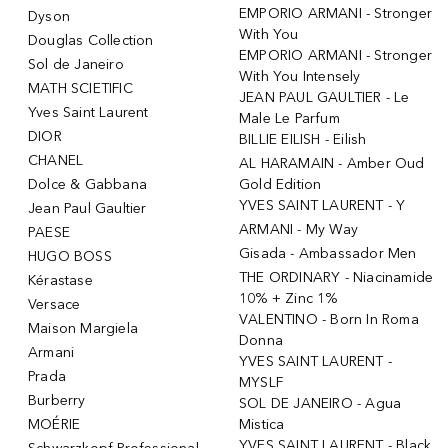
EMPORIO ARMANI - Stronger
Dyson
With You
Douglas Collection
EMPORIO ARMANI - Stronger
Sol de Janeiro
With You Intensely
MATH SCIETIFIC
JEAN PAUL GAULTIER - Le
Yves Saint Laurent
Male Le Parfum
DIOR
BILLIE EILISH - Eilish
CHANEL
AL HARAMAIN - Amber Oud
Dolce & Gabbana
Gold Edition
YVES SAINT LAURENT - Y
Jean Paul Gaultier
ARMANI - My Way
PAESE
Gisada - Ambassador Men
HUGO BOSS
THE ORDINARY - Niacinamide
Kérastase
10% + Zinc 1%
Versace
VALENTINO - Born In Roma
Maison Margiela
Donna
Armani
YVES SAINT LAURENT -
Prada
MYSLF
Burberry
SOL DE JANEIRO - Agua
MOÉRIE
Mistica
YVES SAINT LAURENT - Black