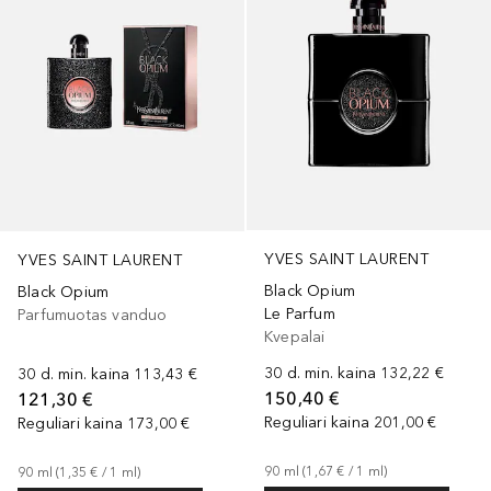
YVES SAINT LAURENT
YVES SAINT LAURENT
Black Opium
Black Opium
Le Parfum
Parfumuotas vanduo
Kvepalai
30 d. min. kaina
132,22 €
30 d. min. kaina
113,43 €
150,40 €
121,30 €
Reguliari kaina
201,00 €
Reguliari kaina
173,00 €
90
ml
 (
1,67 €
 / 
1
ml
)
90
ml
 (
1,35 €
 / 
1
ml
)