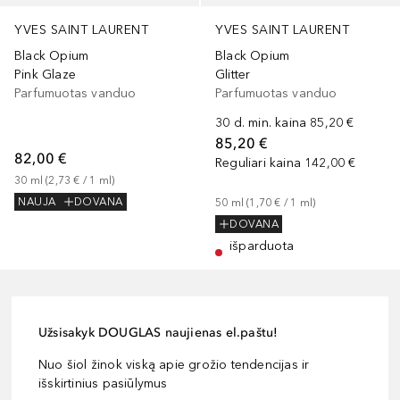
YVES SAINT LAURENT
YVES SAINT LAURENT
Black Opium
Black Opium
Pink Glaze
Glitter
Parfumuotas vanduo
Parfumuotas vanduo
30 d. min. kaina
85,20 €
85,20 €
82,00 €
Reguliari kaina
142,00 €
30
ml
 (
2,73 €
 / 
1
ml
)
NAUJA
DOVANA
50
ml
 (
1,70 €
 / 
1
ml
)
DOVANA
išparduota
Užsisakyk DOUGLAS naujienas el.paštu!
Nuo šiol žinok viską apie grožio tendencijas ir
išskirtinius pasiūlymus