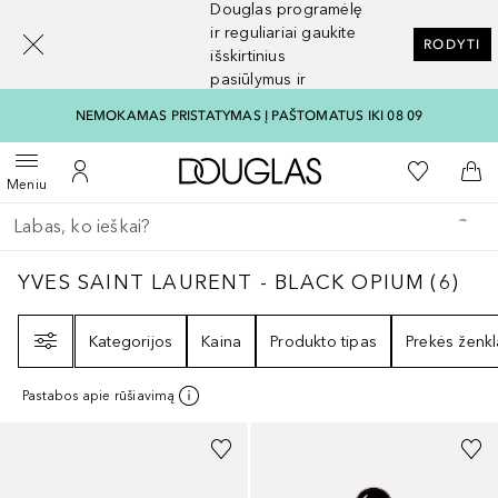
Douglas programėlę
[navigation.slideout.screenreader]
ir reguliariai gaukite
RODYTI
išskirtinius
pasiūlymus ir
nuolaidas
NEMOKAMAS PRISTATYMAS Į PAŠTOMATUS IKI 08 09
Į Douglas pagrindinį pu
Į mano nor
Atidaryti meniu
Į mano paskyrą
Į kr
Meniu
Grįžk atgal
Vykdykite paiešką
YVES SAINT LAURENT - BLACK OPIUM
6
RE
YVES SAINT LAURENT - BLACK OPIUM
(
6
)
Filtras
Kategorijos
Kaina
Produkto tipas
Prekės ženkl
Pastabos apie rūšiavimą