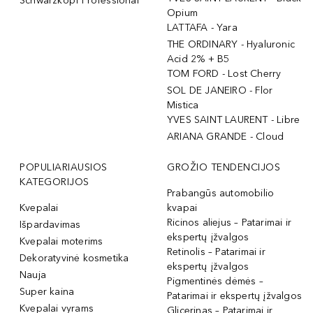
Schwarzkopf Professional
Opium
LATTAFA - Yara
THE ORDINARY - Hyaluronic
Acid 2% + B5
TOM FORD - Lost Cherry
SOL DE JANEIRO - Flor
Mistica
YVES SAINT LAURENT - Libre
ARIANA GRANDE - Cloud
POPULIARIAUSIOS
GROŽIO TENDENCIJOS
KATEGORIJOS
Prabangūs automobilio
Kvepalai
kvapai
Ricinos aliejus – Patarimai ir
Išpardavimas
ekspertų įžvalgos
Kvepalai moterims
Retinolis – Patarimai ir
Dekoratyvinė kosmetika
ekspertų įžvalgos
Nauja
Pigmentinės dėmės –
Super kaina
Patarimai ir ekspertų įžvalgos
Kvepalai vyrams
Glicerinas – Patarimai ir