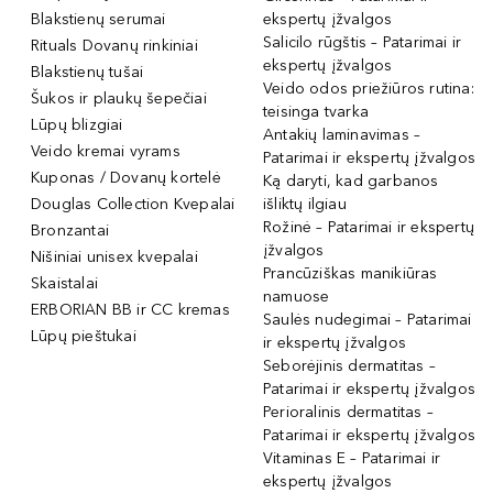
Blakstienų serumai
ekspertų įžvalgos
Salicilo rūgštis – Patarimai ir
Rituals Dovanų rinkiniai
ekspertų įžvalgos
Blakstienų tušai
Veido odos priežiūros rutina:
Šukos ir plaukų šepečiai
teisinga tvarka
Lūpų blizgiai
Antakių laminavimas –
Veido kremai vyrams
Patarimai ir ekspertų įžvalgos
Kuponas / Dovanų kortelė
Ką daryti, kad garbanos
Douglas Collection Kvepalai
išliktų ilgiau
Rožinė – Patarimai ir ekspertų
Bronzantai
įžvalgos
Nišiniai unisex kvepalai
Prancūziškas manikiūras
Skaistalai
namuose
ERBORIAN BB ir CC kremas
Saulės nudegimai – Patarimai
Lūpų pieštukai
ir ekspertų įžvalgos
Seborėjinis dermatitas –
Patarimai ir ekspertų įžvalgos
Perioralinis dermatitas –
Patarimai ir ekspertų įžvalgos
Vitaminas E – Patarimai ir
ekspertų įžvalgos