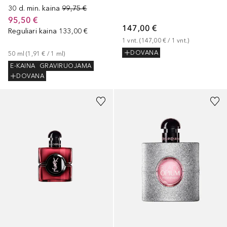
30 d. min. kaina
99,75 €
95,50 €
147,00 €
Reguliari kaina
133,00 €
1
vnt.
 (
147,00 €
 / 
1
vnt.
)
DOVANA
50
ml
 (
1,91 €
 / 
1
ml
)
E-KAINA
GRAVIRUOJAMA
DOVANA