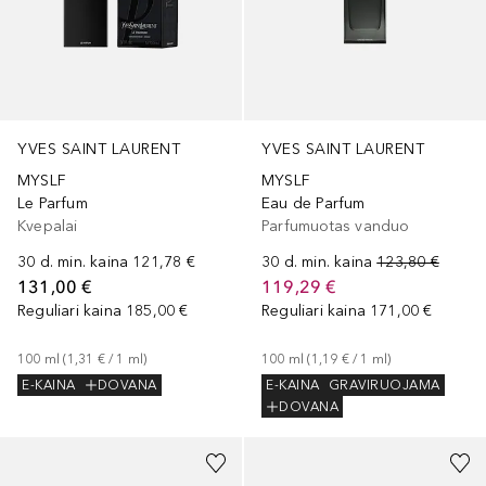
YVES SAINT LAURENT
YVES SAINT LAURENT
MYSLF
MYSLF
Eau de Parfum
Le Parfum
Parfumuotas vanduo
Kvepalai
30 d. min. kaina
123,80 €
30 d. min. kaina
121,78 €
119,29 €
131,00 €
Reguliari kaina
171,00 €
Reguliari kaina
185,00 €
100
ml
 (
1,19 €
 / 
1
ml
)
100
ml
 (
1,31 €
 / 
1
ml
)
E-KAINA
GRAVIRUOJAMA
E-KAINA
DOVANA
DOVANA