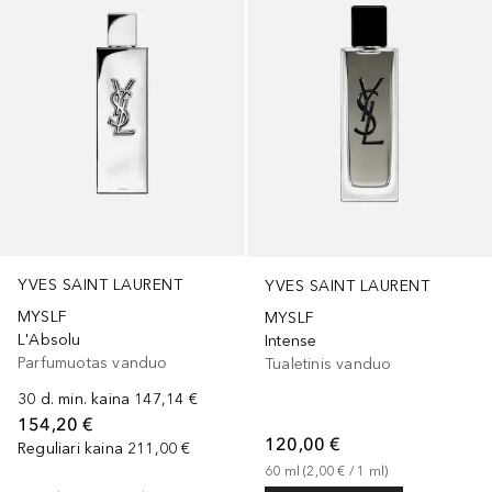
YVES SAINT LAURENT
YVES SAINT LAURENT
MYSLF
MYSLF
L'Absolu
Intense
Parfumuotas vanduo
Tualetinis vanduo
30 d. min. kaina
147,14 €
154,20 €
120,00 €
Reguliari kaina
211,00 €
60
ml
 (
2,00 €
 / 
1
ml
)