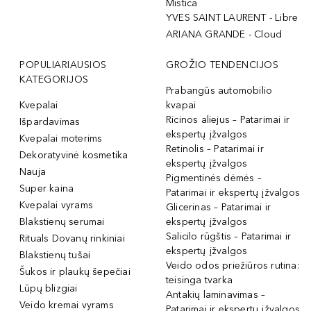
Mistica
YVES SAINT LAURENT - Libre
ARIANA GRANDE - Cloud
POPULIARIAUSIOS
GROŽIO TENDENCIJOS
KATEGORIJOS
Prabangūs automobilio
Kvepalai
kvapai
Ricinos aliejus – Patarimai ir
Išpardavimas
ekspertų įžvalgos
Kvepalai moterims
Retinolis – Patarimai ir
Dekoratyvinė kosmetika
ekspertų įžvalgos
Nauja
Pigmentinės dėmės –
Super kaina
Patarimai ir ekspertų įžvalgos
Kvepalai vyrams
Glicerinas – Patarimai ir
Blakstienų serumai
ekspertų įžvalgos
Salicilo rūgštis – Patarimai ir
Rituals Dovanų rinkiniai
ekspertų įžvalgos
Blakstienų tušai
Veido odos priežiūros rutina:
Šukos ir plaukų šepečiai
teisinga tvarka
Lūpų blizgiai
Antakių laminavimas –
Veido kremai vyrams
Patarimai ir ekspertų įžvalgos