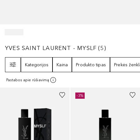
YVES SAINT LAURENT - MYSLF
5
REZULTATA
YVES SAINT LAURENT - MYSLF
(
5
)
Filtras
Kategorijos
Kaina
Produkto tipas
Prekės ženkl
Pastabos apie rūšiavimą
-3%