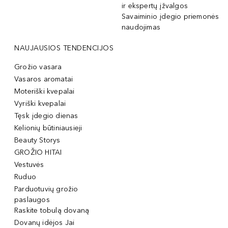
ir ekspertų įžvalgos
Savaiminio įdegio priemonės
naudojimas
NAUJAUSIOS TENDENCIJOS
Grožio vasara
Vasaros aromatai
Moteriški kvepalai
Vyriški kvepalai
Tęsk įdegio dienas
Kelionių būtiniausieji
Beauty Storys
GROŽIO HITAI
Vestuvės
Ruduo
Parduotuvių grožio
paslaugos
Raskite tobulą dovaną
Dovanų idėjos Jai