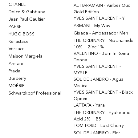
CHANEL
AL HARAMAIN - Amber Oud
Dolce & Gabbana
Gold Edition
YVES SAINT LAURENT - Y
Jean Paul Gaultier
ARMANI - My Way
PAESE
Gisada - Ambassador Men
HUGO BOSS
THE ORDINARY - Niacinamide
Kérastase
10% + Zinc 1%
Versace
VALENTINO - Born In Roma
Maison Margiela
Donna
Armani
YVES SAINT LAURENT -
Prada
MYSLF
Burberry
SOL DE JANEIRO - Agua
MOÉRIE
Mistica
YVES SAINT LAURENT - Black
Schwarzkopf Professional
Opium
LATTAFA - Yara
THE ORDINARY - Hyaluronic
Acid 2% + B5
TOM FORD - Lost Cherry
SOL DE JANEIRO - Flor