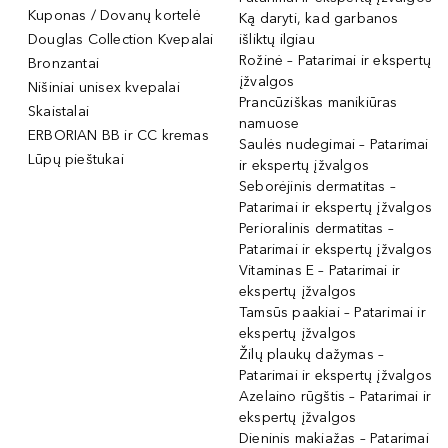
Kuponas / Dovanų kortelė
Ką daryti, kad garbanos
Douglas Collection Kvepalai
išliktų ilgiau
Rožinė – Patarimai ir ekspertų
Bronzantai
įžvalgos
Nišiniai unisex kvepalai
Prancūziškas manikiūras
Skaistalai
namuose
ERBORIAN BB ir CC kremas
Saulės nudegimai – Patarimai
Lūpų pieštukai
ir ekspertų įžvalgos
Seborėjinis dermatitas –
Patarimai ir ekspertų įžvalgos
Perioralinis dermatitas –
Patarimai ir ekspertų įžvalgos
Vitaminas E – Patarimai ir
ekspertų įžvalgos
Tamsūs paakiai – Patarimai ir
ekspertų įžvalgos
Žilų plaukų dažymas –
Patarimai ir ekspertų įžvalgos
Azelaino rūgštis – Patarimai ir
ekspertų įžvalgos
Dieninis makiažas – Patarimai