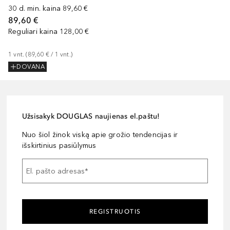
30 d. min. kaina
89,60 €
89,60 €
Reguliari kaina
128,00 €
1
vnt.
 (
89,60 €
 / 
1
vnt.
)
DOVANA
Užsisakyk DOUGLAS naujienas el.paštu!
Nuo šiol žinok viską apie grožio tendencijas ir
išskirtinius pasiūlymus
El. pašto adresas
*
REGISTRUOTIS