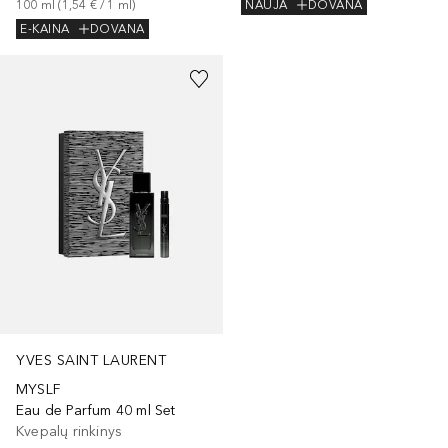
100
ml
 (
1,54 €
 / 
1
ml
)
NAUJA
DOVANA
E-KAINA
DOVANA
YVES SAINT LAURENT
MYSLF
Eau de Parfum 40 ml Set
Kvepalų rinkinys