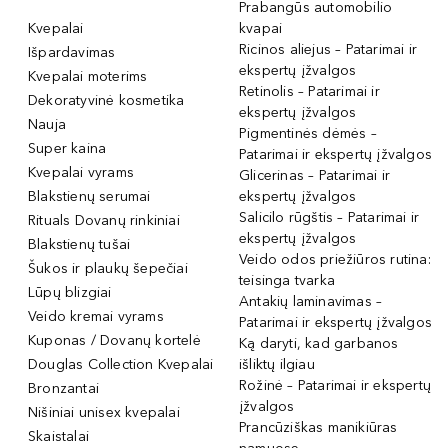
Prabangūs automobilio
Kvepalai
kvapai
Ricinos aliejus – Patarimai ir
Išpardavimas
ekspertų įžvalgos
Kvepalai moterims
Retinolis – Patarimai ir
Dekoratyvinė kosmetika
ekspertų įžvalgos
Nauja
Pigmentinės dėmės –
Super kaina
Patarimai ir ekspertų įžvalgos
Kvepalai vyrams
Glicerinas – Patarimai ir
Blakstienų serumai
ekspertų įžvalgos
Salicilo rūgštis – Patarimai ir
Rituals Dovanų rinkiniai
ekspertų įžvalgos
Blakstienų tušai
Veido odos priežiūros rutina:
Šukos ir plaukų šepečiai
teisinga tvarka
Lūpų blizgiai
Antakių laminavimas –
Veido kremai vyrams
Patarimai ir ekspertų įžvalgos
Kuponas / Dovanų kortelė
Ką daryti, kad garbanos
Douglas Collection Kvepalai
išliktų ilgiau
Rožinė – Patarimai ir ekspertų
Bronzantai
įžvalgos
Nišiniai unisex kvepalai
Prancūziškas manikiūras
Skaistalai