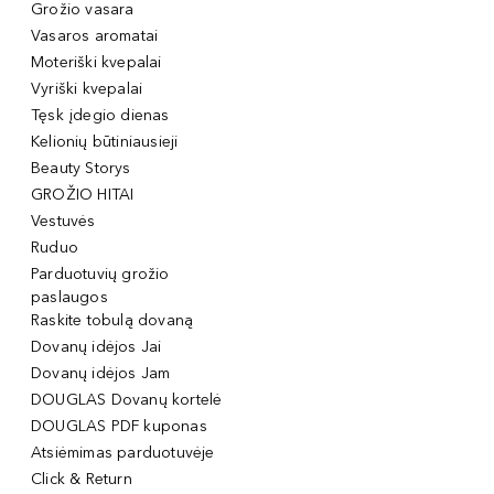
Grožio vasara
Vasaros aromatai
Moteriški kvepalai
Vyriški kvepalai
Tęsk įdegio dienas
Kelionių būtiniausieji
Beauty Storys
GROŽIO HITAI
Vestuvės
Ruduo
Parduotuvių grožio
paslaugos
Raskite tobulą dovaną
Dovanų idėjos Jai
Dovanų idėjos Jam
DOUGLAS Dovanų kortelė
DOUGLAS PDF kuponas
Atsiėmimas parduotuvėje
Click & Return