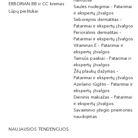
namuose
ERBORIAN BB ir CC kremas
Saulės nudegimai – Patarimai
Lūpų pieštukai
ir ekspertų įžvalgos
Seborėjinis dermatitas –
Patarimai ir ekspertų įžvalgos
Perioralinis dermatitas –
Patarimai ir ekspertų įžvalgos
Vitaminas E – Patarimai ir
ekspertų įžvalgos
Tamsūs paakiai – Patarimai ir
ekspertų įžvalgos
Žilų plaukų dažymas –
Patarimai ir ekspertų įžvalgos
Azelaino rūgštis – Patarimai ir
ekspertų įžvalgos
Dieninis makiažas – Patarimai
ir ekspertų įžvalgos
Savaiminio įdegio priemonės
naudojimas
NAUJAUSIOS TENDENCIJOS