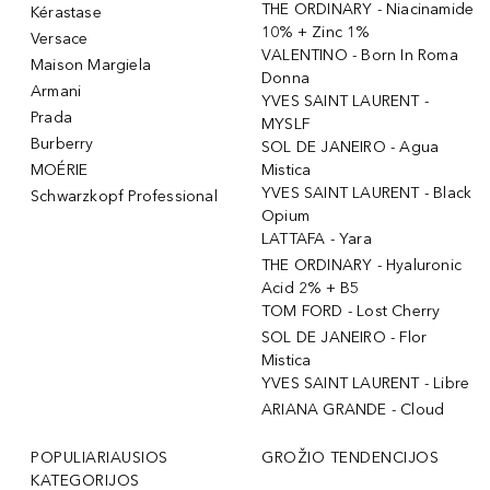
THE ORDINARY - Niacinamide
Kérastase
10% + Zinc 1%
Versace
VALENTINO - Born In Roma
Maison Margiela
Donna
Armani
YVES SAINT LAURENT -
Prada
MYSLF
Burberry
SOL DE JANEIRO - Agua
MOÉRIE
Mistica
YVES SAINT LAURENT - Black
Schwarzkopf Professional
Opium
LATTAFA - Yara
THE ORDINARY - Hyaluronic
Acid 2% + B5
TOM FORD - Lost Cherry
SOL DE JANEIRO - Flor
Mistica
YVES SAINT LAURENT - Libre
ARIANA GRANDE - Cloud
POPULIARIAUSIOS
GROŽIO TENDENCIJOS
KATEGORIJOS