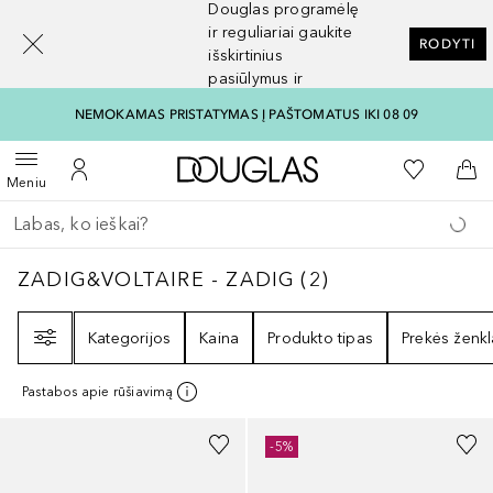
Douglas programėlę
[navigation.slideout.screenreader]
ir reguliariai gaukite
RODYTI
išskirtinius
pasiūlymus ir
nuolaidas
NEMOKAMAS PRISTATYMAS Į PAŠTOMATUS IKI 08 09
Į Douglas pagrindinį pu
Į mano nor
Atidaryti meniu
Į mano paskyrą
Į kr
Meniu
Grįžk atgal
Vykdykite paiešką
ZADIG&VOLTAIRE - ZADIG
2
REZULTATAI
ZADIG&VOLTAIRE - ZADIG
(
2
)
Filtras
Kategorijos
Kaina
Produkto tipas
Prekės ženkl
Pastabos apie rūšiavimą
-5%