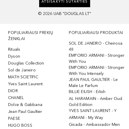
ATSISAKYTI SUTARTIES
©
2026
UAB "DOUGLAS LT"
POPULIARIAUSI PREKIŲ
POPULIARIAUSI PRODUKTAI
ŽENKLAI
SOL DE JANEIRO - Cheirosa
Rituals
48
EMPORIO ARMANI - Stronger
Dyson
With You
Douglas Collection
EMPORIO ARMANI - Stronger
Sol de Janeiro
With You Intensely
MATH SCIETIFIC
JEAN PAUL GAULTIER - Le
Yves Saint Laurent
Male Le Parfum
DIOR
BILLIE EILISH - Eilish
CHANEL
AL HARAMAIN - Amber Oud
Dolce & Gabbana
Gold Edition
YVES SAINT LAURENT - Y
Jean Paul Gaultier
ARMANI - My Way
PAESE
Gisada - Ambassador Men
HUGO BOSS