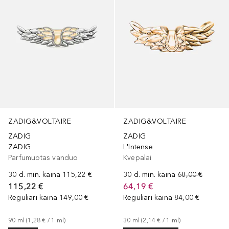
ZADIG&VOLTAIRE
ZADIG&VOLTAIRE
ZADIG
ZADIG
ZADIG
L'Intense
Parfumuotas vanduo
Kvepalai
30 d. min. kaina
115,22 €
30 d. min. kaina
68,00 €
115,22 €
64,19 €
Reguliari kaina
149,00 €
Reguliari kaina
84,00 €
90
ml
 (
1,28 €
 / 
1
ml
)
30
ml
 (
2,14 €
 / 
1
ml
)