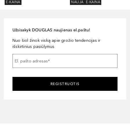
E-KAINA
NAUJA
E-KAINA
Užsisakyk DOUGLAS naujienas el.paštu!
Nuo šiol žinok viską apie grožio tendencijas ir
išskirtinius pasiūlymus
El. pašto adresas
*
REGISTRUOTIS