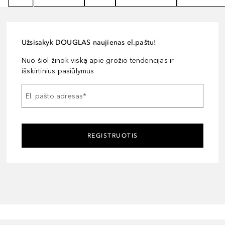
Užsisakyk DOUGLAS naujienas el.paštu!
Nuo šiol žinok viską apie grožio tendencijas ir
išskirtinius pasiūlymus
El. pašto adresas
*
REGISTRUOTIS