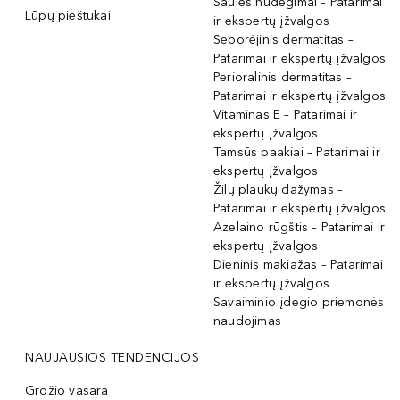
Saulės nudegimai – Patarimai
Lūpų pieštukai
ir ekspertų įžvalgos
Seborėjinis dermatitas –
Patarimai ir ekspertų įžvalgos
Perioralinis dermatitas –
Patarimai ir ekspertų įžvalgos
Vitaminas E – Patarimai ir
ekspertų įžvalgos
Tamsūs paakiai – Patarimai ir
ekspertų įžvalgos
Žilų plaukų dažymas –
Patarimai ir ekspertų įžvalgos
Azelaino rūgštis – Patarimai ir
ekspertų įžvalgos
Dieninis makiažas – Patarimai
ir ekspertų įžvalgos
Savaiminio įdegio priemonės
naudojimas
NAUJAUSIOS TENDENCIJOS
Grožio vasara