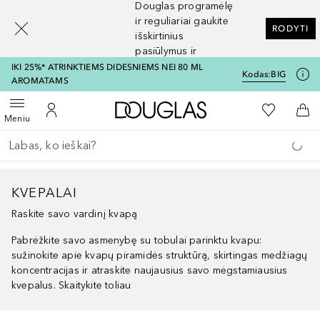
Douglas programėlę
[navigation.slideout.screenreader]
ir reguliariai gaukite
RODYTI
išskirtinius
pasiūlymus ir
nuolaidas
IKI 25%* ATRINKTIEMS DIDESNIEMS NEI 80 ML
Kodas:
BIG
AROMATAMS
Į Douglas pagrindinį pu
Į mano nor
Atidaryti meniu
Į mano paskyrą
Į kr
Meniu
Grįžk atgal
Vykdykite paiešką
KVEPALAI
Raskite savo vardinį kvapą
Pabrėžkite savo asmenybę su tobulai parinktu kvapu:
sužinokite apie kvapų piramidės struktūrą, skirtingas medžiagų
koncentracijas ir atraskite naujausius savo mėgstamiausius
kvepalus. Skaitykite toliau