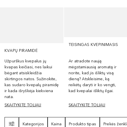
Praleisti slankiklį
TEISINGAS KVEPINIMASIS
KVAPŲ PIRAMIDĖ
Užpurškus kvepalus jų
Ar atradote naują
kvapas keičiasi, nes laikui
mėgstamiausią aromatą ir
bėgant atsiskleidžia
norite, kad jis išliktų visą
skirtingos natos. Sužinokite,
dieną? Atskleisime, ką
kas sudaro kvepalų piramidę
reikėtų daryti ir ko vengti,
ir kada išryškėja kiekviena
kad kvepalai išliktų ilgai.
nata.
SKAITYKITE TOLIAU
SKAITYKITE TOLIAU
Filtras
Kategorijos
Kaina
Produkto tipas
Prekės ženkl