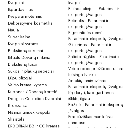
Kvepalai
kvapai
Ricinos aliejus – Patarimai ir
Išpardavimas
ekspertų įžvalgos
Kvepalai moterims
Retinolis – Patarimai ir
Dekoratyvinė kosmetika
ekspertų įžvalgos
Nauja
Pigmentinės dėmės –
Super kaina
Patarimai ir ekspertų įžvalgos
Kvepalai vyrams
Glicerinas – Patarimai ir
Blakstienų serumai
ekspertų įžvalgos
Salicilo rūgštis – Patarimai ir
Rituals Dovanų rinkiniai
ekspertų įžvalgos
Blakstienų tušai
Veido odos priežiūros rutina:
Šukos ir plaukų šepečiai
teisinga tvarka
Lūpų blizgiai
Antakių laminavimas –
Veido kremai vyrams
Patarimai ir ekspertų įžvalgos
Kuponas / Dovanų kortelė
Ką daryti, kad garbanos
Douglas Collection Kvepalai
išliktų ilgiau
Rožinė – Patarimai ir ekspertų
Bronzantai
įžvalgos
Nišiniai unisex kvepalai
Prancūziškas manikiūras
Skaistalai
namuose
ERBORIAN BB ir CC kremas