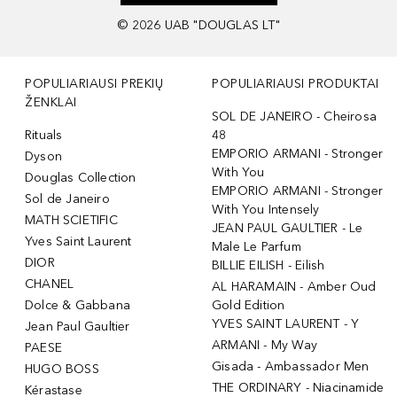
©
2026
UAB "DOUGLAS LT"
POPULIARIAUSI PREKIŲ
POPULIARIAUSI PRODUKTAI
ŽENKLAI
SOL DE JANEIRO - Cheirosa
Rituals
48
EMPORIO ARMANI - Stronger
Dyson
With You
Douglas Collection
EMPORIO ARMANI - Stronger
Sol de Janeiro
With You Intensely
MATH SCIETIFIC
JEAN PAUL GAULTIER - Le
Yves Saint Laurent
Male Le Parfum
DIOR
BILLIE EILISH - Eilish
CHANEL
AL HARAMAIN - Amber Oud
Dolce & Gabbana
Gold Edition
YVES SAINT LAURENT - Y
Jean Paul Gaultier
ARMANI - My Way
PAESE
Gisada - Ambassador Men
HUGO BOSS
THE ORDINARY - Niacinamide
Kérastase