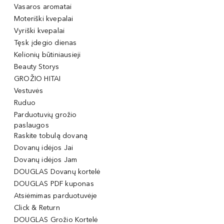
Vasaros aromatai
Moteriški kvepalai
Vyriški kvepalai
Tęsk įdegio dienas
Kelionių būtiniausieji
Beauty Storys
GROŽIO HITAI
Vestuvės
Ruduo
Parduotuvių grožio
paslaugos
Raskite tobulą dovaną
Dovanų idėjos Jai
Dovanų idėjos Jam
DOUGLAS Dovanų kortelė
DOUGLAS PDF kuponas
Atsiėmimas parduotuvėje
Click & Return
DOUGLAS Grožio Kortelė