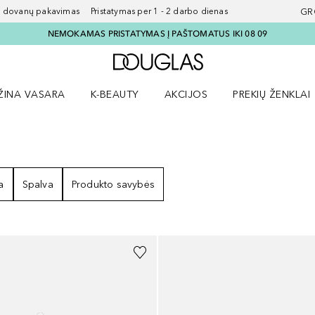
ovanų pakavimas Pristatymas per 1 - 2 darbo dienas
GR
NEMOKAMAS PRISTATYMAS Į PAŠTOMATUS IKI 08 09
Į Douglas pagrindinį pu
ŽINA VASARA
K-BEAUTY
AKCIJOS
PREKIŲ ŽENKLAI
meniu
aryti Amžina vasara meniu
Atidaryti AKCIJOS meniu
Atidaryti PREKIŲ 
a
Spalva
Produkto savybės