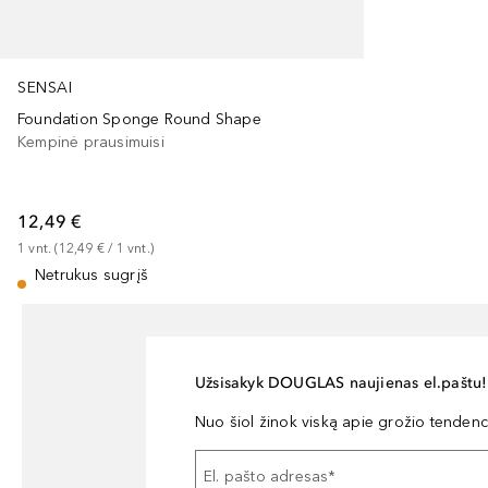
SENSAI
Foundation Sponge Round Shape
Kempinė prausimuisi
12,49 €
1
vnt.
 (
12,49 €
 / 
1
vnt.
)
Netrukus sugrįš
Užsisakyk DOUGLAS naujienas el.paštu!
Nuo šiol žinok viską apie grožio tendencij
El. pašto adresas
*