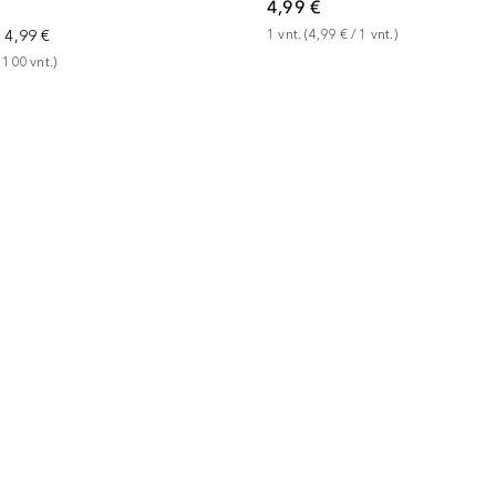
4,99 €
1
vnt.
 (
4,99 €
 / 
1
vnt.
)
a
4,99 €
 
100
vnt.
)