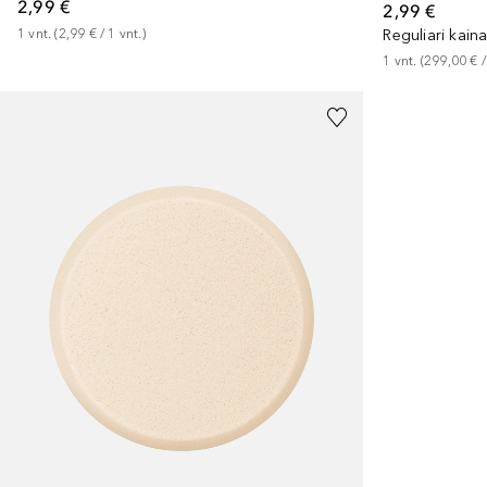
2,99 €
2,99 €
1
vnt.
 (
2,99 €
 / 
1
vnt.
)
Reguliari kain
1
vnt.
 (
299,00 €
 /