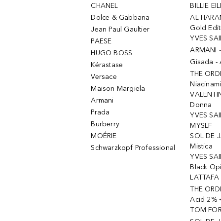
CHANEL
BILLIE EIL
Dolce & Gabbana
AL HARA
Gold Edit
Jean Paul Gaultier
YVES SAI
PAESE
ARMANI 
HUGO BOSS
Gisada -
Kérastase
THE ORD
Versace
Niacinam
Maison Margiela
VALENTIN
Armani
Donna
Prada
YVES SAI
Burberry
MYSLF
MOÉRIE
SOL DE J
Mistica
Schwarzkopf Professional
YVES SAI
Black Op
LATTAFA 
THE ORDI
Acid 2% 
TOM FORD