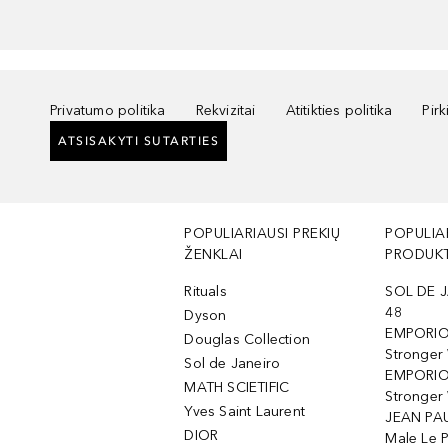
Privatumo politika
Rekvizitai
Atitikties politika
Pir
ATSISAKYTI SUTARTIES
POPULIARIAUSI PREKIŲ
POPULIA
ŽENKLAI
PRODUKT
Rituals
SOL DE J
48
Dyson
EMPORIO
Douglas Collection
Stronger
Sol de Janeiro
EMPORIO
MATH SCIETIFIC
Stronger 
Yves Saint Laurent
JEAN PAU
DIOR
Male Le 