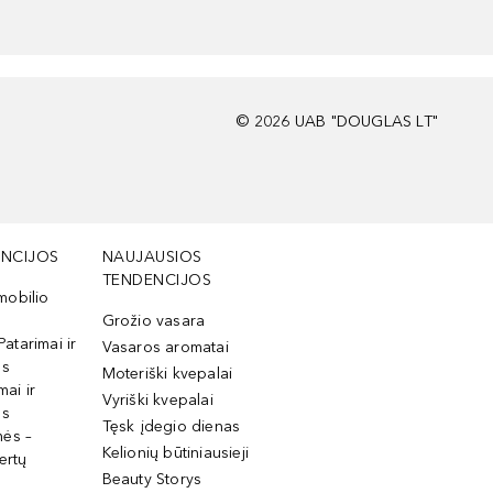
©
2026
UAB "DOUGLAS LT"
NCIJOS
NAUJAUSIOS
TENDENCIJOS
mobilio
Grožio vasara
Patarimai ir
Vasaros aromatai
os
Moteriški kvepalai
mai ir
Vyriški kvepalai
os
Tęsk įdegio dienas
mės –
Kelionių būtiniausieji
ertų
Beauty Storys