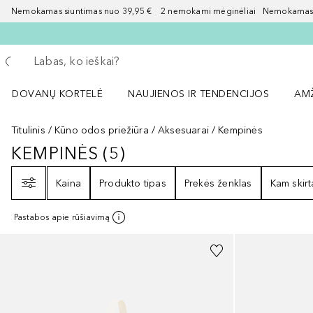
Nemokamas siuntimas nuo 39,95 € 2 nemokami mėginėliai Nemokamas d
Grįžk atgal
Vykdykite paiešką
DOVANŲ KORTELĖ
NAUJIENOS IR TENDENCIJOS
AM
Atidaryti NAUJIENOS IR TENDENCIJOS 
Atid
Titulinis
Kūno odos priežiūra
Aksesuarai
Kempinės
KEMPINĖS
(
5
)
KEMPINĖS
5
REZULTATAI
Filtras
Kaina
Produkto tipas
Prekės ženklas
Kam skirt
Pastabos apie rūšiavimą