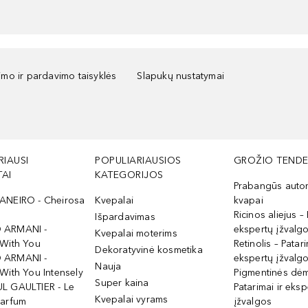
kimo ir pardavimo taisyklės
Slapukų nustatymai
RIAUSI
POPULIARIAUSIOS
GROŽIO TENDE
AI
KATEGORIJOS
Prabangūs auto
ANEIRO - Cheirosa
Kvepalai
kvapai
Ricinos aliejus – 
Išpardavimas
 ARMANI -
ekspertų įžvalg
Kvepalai moterims
 With You
Retinolis – Patari
Dekoratyvinė kosmetika
 ARMANI -
ekspertų įžvalg
Nauja
With You Intensely
Pigmentinės dė
Super kaina
L GAULTIER - Le
Patarimai ir eksp
Kvepalai vyrams
Parfum
įžvalgos