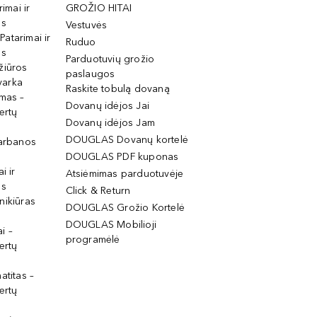
rimai ir
GROŽIO HITAI
os
Vestuvės
 Patarimai ir
Ruduo
os
Parduotuvių grožio
žiūros
paslaugos
tvarka
Raskite tobulą dovaną
imas –
Dovanų idėjos Jai
ertų
Dovanų idėjos Jam
DOUGLAS Dovanų kortelė
garbanos
DOUGLAS PDF kuponas
i ir
Atsiėmimas parduotuvėje
os
Click & Return
nikiūras
DOUGLAS Grožio Kortelė
DOUGLAS Mobilioji
i –
programėlė
ertų
atitas –
ertų