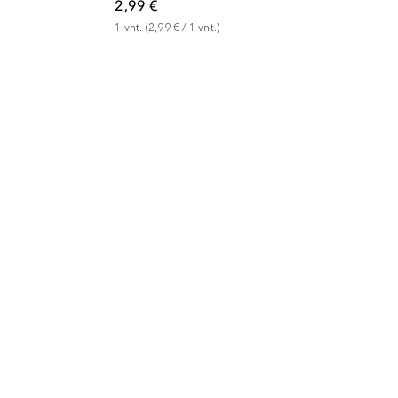
2,99 €
1
vnt.
 (
2,99 €
 / 
1
vnt.
)