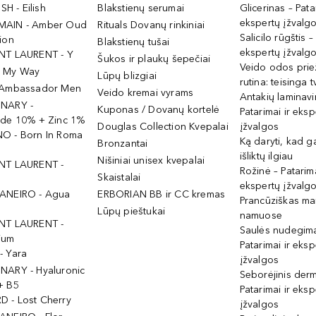
ISH - Eilish
Blakstienų serumai
Glicerinas – Pata
ekspertų įžvalg
MAIN - Amber Oud
Rituals Dovanų rinkiniai
Salicilo rūgštis –
ion
Blakstienų tušai
ekspertų įžvalg
NT LAURENT - Y
Šukos ir plaukų šepečiai
Veido odos prie
- My Way
Lūpų blizgiai
rutina: teisinga 
 Ambassador Men
Veido kremai vyrams
Antakių laminav
INARY -
Kuponas / Dovanų kortelė
Patarimai ir eksp
ide 10% + Zinc 1%
Douglas Collection Kvepalai
įžvalgos
O - Born In Roma
Ką daryti, kad 
Bronzantai
išliktų ilgiau
Nišiniai unisex kvepalai
NT LAURENT -
Rožinė – Patarima
Skaistalai
ekspertų įžvalg
ANEIRO - Agua
ERBORIAN BB ir CC kremas
Prancūziškas ma
Lūpų pieštukai
namuose
NT LAURENT -
Saulės nudegima
ium
Patarimai ir eksp
- Yara
įžvalgos
NARY - Hyaluronic
Seborėjinis derm
+ B5
Patarimai ir eksp
 - Lost Cherry
įžvalgos