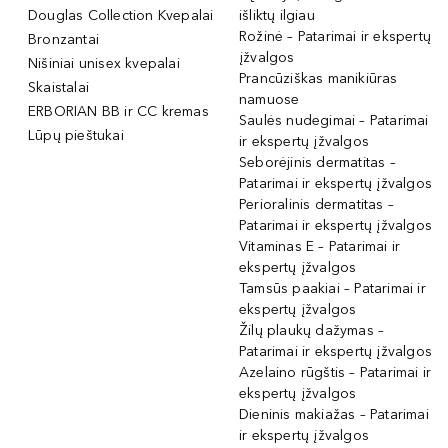
Douglas Collection Kvepalai
išliktų ilgiau
Rožinė – Patarimai ir ekspertų
Bronzantai
įžvalgos
Nišiniai unisex kvepalai
Prancūziškas manikiūras
Skaistalai
namuose
ERBORIAN BB ir CC kremas
Saulės nudegimai – Patarimai
Lūpų pieštukai
ir ekspertų įžvalgos
Seborėjinis dermatitas –
Patarimai ir ekspertų įžvalgos
Perioralinis dermatitas –
Patarimai ir ekspertų įžvalgos
Vitaminas E – Patarimai ir
ekspertų įžvalgos
Tamsūs paakiai – Patarimai ir
ekspertų įžvalgos
Žilų plaukų dažymas –
Patarimai ir ekspertų įžvalgos
Azelaino rūgštis – Patarimai ir
ekspertų įžvalgos
Dieninis makiažas – Patarimai
ir ekspertų įžvalgos