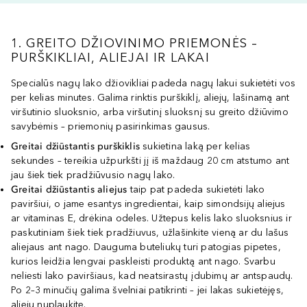
1. GREITO DŽIOVINIMO PRIEMONĖS –
PURŠKIKLIAI, ALIEJAI IR LAKAI
Specialūs nagų lako džiovikliai padeda nagų lakui sukietėti vos
per kelias minutes. Galima rinktis purškiklį, aliejų, lašinamą ant
viršutinio sluoksnio, arba viršutinį sluoksnį su greito džiūvimo
savybėmis – priemonių pasirinkimas gausus.
Greitai džiūstantis purškiklis
sukietina laką per kelias
sekundes – tereikia užpurkšti jį iš maždaug 20 cm atstumo ant
jau šiek tiek pradžiūvusio nagų lako.
Greitai džiūstantis aliejus
taip pat padeda sukietėti lako
paviršiui, o jame esantys ingredientai, kaip simondsijų aliejus
ar vitaminas E, drėkina odeles. Užtepus kelis lako sluoksnius ir
paskutiniam šiek tiek pradžiuvus, užlašinkite vieną ar du lašus
aliejaus ant nago. Dauguma buteliukų turi patogias pipetes,
kurios leidžia lengvai paskleisti produktą ant nago. Svarbu
neliesti lako paviršiaus, kad neatsirastų įdubimų ar antspaudų.
Po 2–3 minučių galima švelniai patikrinti – jei lakas sukietėjęs,
aliejų nuplaukite.