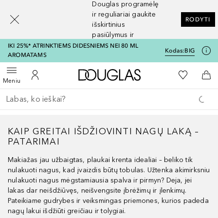
Douglas programėlę
[navigation.slideout.screenreader]
ir reguliariai gaukite
RODYTI
išskirtinius
pasiūlymus ir
nuolaidas
IKI 25%* ATRINKTIEMS DIDESNIEMS NEI 80 ML
Kodas:
BIG
AROMATAMS
Į Douglas pagrindinį pu
Į mano nor
Atidaryti meniu
Į mano paskyrą
Į kr
Meniu
Grįžk atgal
Vykdykite paiešką
KAIP GREITAI IŠDŽIOVINTI NAGŲ LAKĄ –
PATARIMAI
Makiažas jau užbaigtas, plaukai krenta idealiai – beliko tik
nulakuoti nagus, kad įvaizdis būtų tobulas. Užtenka akimirksniu
nulakuoti nagus mėgstamiausia spalva ir pirmyn? Deja, jei
lakas dar neišdžiūvęs, neišvengsite įbrėžimų ir įlenkimų.
Pateikiame gudrybes ir veiksmingas priemones, kurios padeda
nagų lakui išdžiūti greičiau ir tolygiai.