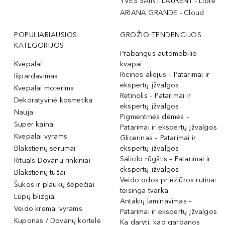
YVES SAINT LAURENT - Libre
ARIANA GRANDE - Cloud
POPULIARIAUSIOS
GROŽIO TENDENCIJOS
KATEGORIJOS
Prabangūs automobilio
Kvepalai
kvapai
Ricinos aliejus – Patarimai ir
Išpardavimas
ekspertų įžvalgos
Kvepalai moterims
Retinolis – Patarimai ir
Dekoratyvinė kosmetika
ekspertų įžvalgos
Nauja
Pigmentinės dėmės –
Super kaina
Patarimai ir ekspertų įžvalgos
Kvepalai vyrams
Glicerinas – Patarimai ir
Blakstienų serumai
ekspertų įžvalgos
Salicilo rūgštis – Patarimai ir
Rituals Dovanų rinkiniai
ekspertų įžvalgos
Blakstienų tušai
Veido odos priežiūros rutina:
Šukos ir plaukų šepečiai
teisinga tvarka
Lūpų blizgiai
Antakių laminavimas –
Veido kremai vyrams
Patarimai ir ekspertų įžvalgos
Kuponas / Dovanų kortelė
Ką daryti, kad garbanos