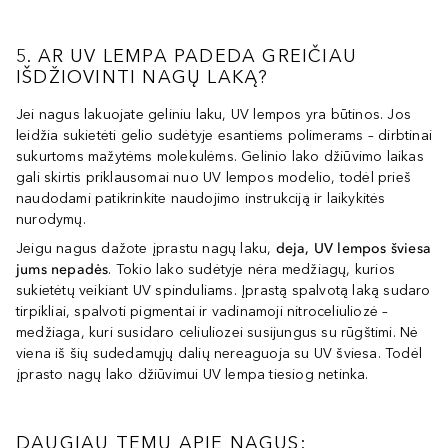
5. AR UV LEMPA PADEDA GREIČIAU
IŠDŽIOVINTI NAGŲ LAKĄ?
Jei nagus lakuojate geliniu laku, UV lempos yra būtinos. Jos
leidžia sukietėti gelio sudėtyje esantiems polimerams – dirbtinai
sukurtoms mažytėms molekulėms. Gelinio lako džiūvimo laikas
gali skirtis priklausomai nuo UV lempos modelio, todėl prieš
naudodami patikrinkite naudojimo instrukciją ir laikykitės
nurodymų.
Jeigu nagus dažote įprastu nagų laku,
deja, UV lempos šviesa
jums nepadės
. Tokio lako sudėtyje nėra medžiagų, kurios
sukietėtų veikiant UV spinduliams. Įprastą spalvotą laką sudaro
tirpikliai, spalvoti pigmentai ir vadinamoji nitroceliuliozė –
medžiaga, kuri susidaro celiuliozei susijungus su rūgštimi. Nė
viena iš šių sudedamųjų dalių nereaguoja su UV šviesa. Todėl
įprasto nagų lako džiūvimui UV lempa tiesiog netinka.
DAUGIAU TEMŲ APIE NAGUS: