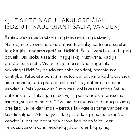
4. LEISKITE NAGŲ LAKUI GREIČIAU
IŠDŽIŪTI NAUDOJANT ŠALTĄ VANDENĮ
Šaltis – vienas veiksmingiausių ir svarbiausių veiksnių.
Naudojant džiovinimo džiovintuvu techniką,
šalto oro srautas
leidžia jūsų nagams greičiau išdžiūti
. Šaltas vanduo turi tą patį
poveikį. Jis „šoku užšaldo“ nagų laką ir užtikrina, kad jis
greičiau sukietėtų. Vis dėlto, jei norite, kad nagų lakas
sėkmingai išdžiūtų naudojant šaltą vandenį, svarbiausia –
kantrybė.
Palaukite bent 3 minutes
po lakavimo kad lakas šiek
tiek nudžiūtų, tada panardinkite pirštus į dubenį su lediniu
vandeniu. Palaikykite dar 3 minutes, kol lakas sustings. Vėliau
patikrinkite, ar lakas jau išdžiūvęs – pasinaudokite anksčiau
minėtu „sulipimo metodu“: švelniai prispauskite du nagus vieną
prie kito. Jei jie dar limpa – pirštus laikykite šaltame vandenyje
šiek tiek ilgiau. Alternatyva – laikyti rankas po šaltu tekančiu
vandeniu, bet ne per stipria srove kad nepažeistų dar
neišdžiuvusio lako ir nesukeltų įdubimų ar kitų žymių.