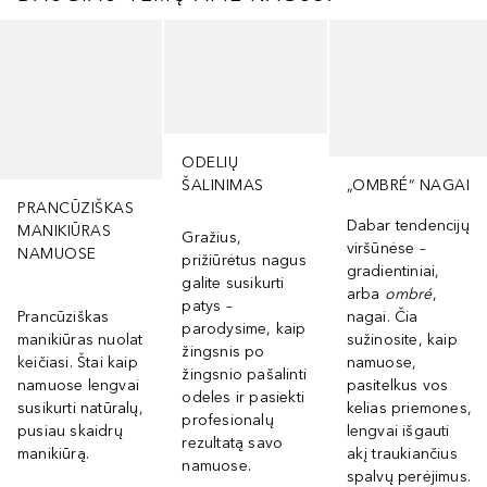
Praleisti slankiklį
ODELIŲ
ŠALINIMAS
„OMBRÉ“ NAGAI
PRANCŪZIŠKAS
Dabar tendencijų
MANIKIŪRAS
Gražius,
viršūnėse –
NAMUOSE
prižiūrėtus nagus
gradientiniai,
galite susikurti
arba
ombré
,
patys –
Prancūziškas
nagai. Čia
parodysime, kaip
manikiūras nuolat
sužinosite, kaip
žingsnis po
keičiasi. Štai kaip
namuose,
žingsnio pašalinti
namuose lengvai
pasitelkus vos
odeles ir pasiekti
susikurti natūralų,
kelias priemones,
profesionalų
pusiau skaidrų
lengvai išgauti
rezultatą savo
manikiūrą.
akį traukiančius
namuose.
spalvų perėjimus.