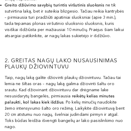
Greito džiūvimo savybių turintis viršutinis sluoksnis
ne tik
sutvirtina laką, bet ir suteikia blizgesio. Tačiau reikia kantrybės
– pirmiausia turi pradžiūti apatiniai sluoksniai (apie 3 min.),
tada tepamas plonas viršutinio sluoksnio sluoksnis, kuris
visiškai išdžiūsta per mažiausiai 10 minučių. Praėjus šiam laikui
atsargiai patikinkite, ar nagų lakas sukietėjo ir išdžiūvo.
2. GREITAS NAGŲ LAKO NUSAUSINIMAS
PLAUKŲ DŽIOVINTUVU
Taip, nagų laką galite džiovinti plaukų džiovintuvu. Tačiau tai
lemia ne šiltas oras – nagų laką galima džiovinti šaltu oro
srautu. Kad džiovinant džiovintuvu dar drėgname lake
nesusidarytų bangelės, pirmiausia
reikėtų kelias minutes
palaukti, kol lakas kiek išdžius
. Po kelių minučių naudokite
žemo intensyvumo šalto oro režimą. Laikykite džiovintuvą bent
20 cm atstumu nuo nagų, švelniai judindami pirmyn ir atgal.
Toks būdas leidžia išvengti bangelių ar lako pasislinkimo nuo
nago.