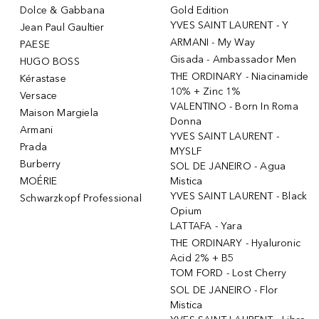
Dolce & Gabbana
Gold Edition
YVES SAINT LAURENT - Y
Jean Paul Gaultier
ARMANI - My Way
PAESE
Gisada - Ambassador Men
HUGO BOSS
THE ORDINARY - Niacinamide
Kérastase
10% + Zinc 1%
Versace
VALENTINO - Born In Roma
Maison Margiela
Donna
Armani
YVES SAINT LAURENT -
Prada
MYSLF
Burberry
SOL DE JANEIRO - Agua
MOÉRIE
Mistica
YVES SAINT LAURENT - Black
Schwarzkopf Professional
Opium
LATTAFA - Yara
THE ORDINARY - Hyaluronic
Acid 2% + B5
TOM FORD - Lost Cherry
SOL DE JANEIRO - Flor
Mistica