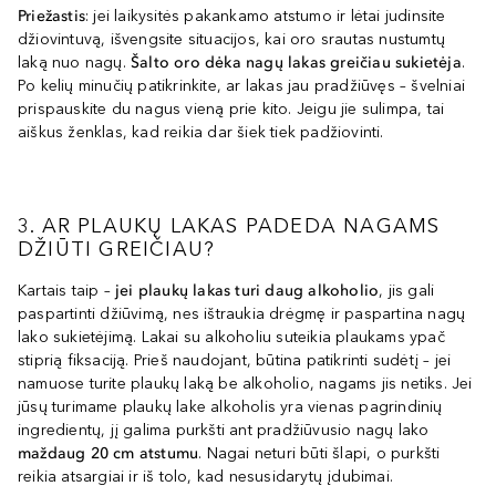
Priežastis
: jei laikysitės pakankamo atstumo ir lėtai judinsite
džiovintuvą, išvengsite situacijos, kai oro srautas nustumtų
laką nuo nagų.
Šalto oro dėka nagų lakas greičiau sukietėja
.
Po kelių minučių patikrinkite, ar lakas jau pradžiūvęs – švelniai
prispauskite du nagus vieną prie kito. Jeigu jie sulimpa, tai
aiškus ženklas, kad reikia dar šiek tiek padžiovinti.
3. AR PLAUKŲ LAKAS PADEDA NAGAMS
DŽIŪTI GREIČIAU?
Kartais taip –
jei plaukų lakas turi daug alkoholio
, jis gali
paspartinti džiūvimą, nes ištraukia drėgmę ir paspartina nagų
lako sukietėjimą. Lakai su alkoholiu suteikia plaukams ypač
stiprią fiksaciją. Prieš naudojant, būtina patikrinti sudėtį – jei
namuose turite plaukų laką be alkoholio, nagams jis netiks. Jei
jūsų turimame plaukų lake alkoholis yra vienas pagrindinių
ingredientų, jį galima purkšti ant pradžiūvusio nagų lako
maždaug 20 cm atstumu
. Nagai neturi būti šlapi, o purkšti
reikia atsargiai ir iš tolo, kad nesusidarytų įdubimai.