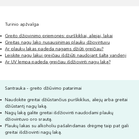
Turinio apžvalga
Greito džiovinimo priemonės: purškikliai, aliejai, lakai
Greitas nagų lako nusausinimas plaukų džiovintuvu
Ar plaukų lakas padeda nagams džiūti greičiau?
Leiskite nagų lakui greičiau išdžiūti naudojant šaltą vandenį
Ar UV lempa padeda greičiau išdžiovinti nagų laką?
Santrauka – greito džiūvimo patarimai
Naudokite greitai džiūstančius purškiklius, aliejų arba greitai
džiūstantį nagų laką.
Nagų laką galite greitai išdžiovinti naudodami plaukų
džiovintuvo oro srautą.
Plaukų lakas su alkoholiu pašalindamas drėgmę taip pat gali
greitai išdžiovinti nagų laką.