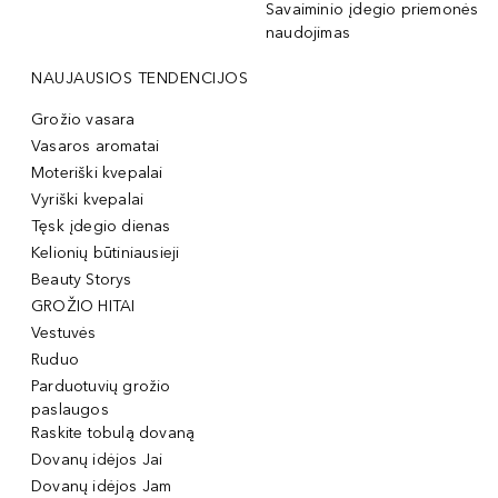
Savaiminio įdegio priemonės
naudojimas
NAUJAUSIOS TENDENCIJOS
Grožio vasara
Vasaros aromatai
Moteriški kvepalai
Vyriški kvepalai
Tęsk įdegio dienas
Kelionių būtiniausieji
Beauty Storys
GROŽIO HITAI
Vestuvės
Ruduo
Parduotuvių grožio
paslaugos
Raskite tobulą dovaną
Dovanų idėjos Jai
Dovanų idėjos Jam