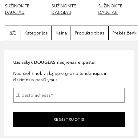
SUŽINOKITE
SUŽINOKITE
SUŽINOKITE
DAUGIAU
DAUGIAU
DAUGIAU
Filtras
Kategorijos
Kaina
Produkto tipas
Prekės ženkl
Užsisakyk DOUGLAS naujienas el.paštu!
Nuo šiol žinok viską apie grožio tendencijas ir
išskirtinius pasiūlymus
El. pašto adresas
*
REGISTRUOTIS