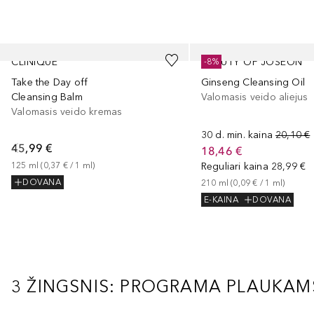
Praleisti slankiklį
CLINIQUE
BEAUTY OF JOSEON
-8%
Take the Day off
Ginseng Cleansing Oil
Cleansing Balm
Valomasis veido aliejus
Valomasis veido kremas
30 d. min. kaina
20,10 €
45,99 €
18,46 €
125
ml
 (
0,37 €
 / 
1
ml
)
Reguliari kaina
28,99 €
DOVANA
210
ml
 (
0,09 €
 / 
1
ml
)
E-KAINA
DOVANA
3 ŽINGSNIS: PROGRAMA PLAUKAMS