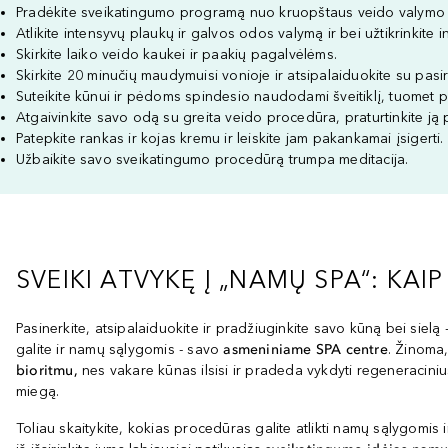
Pradėkite sveikatingumo programą nuo kruopštaus veido valymo i
Atlikite intensyvų plaukų ir galvos odos valymą ir bei užtikrinkite i
Skirkite laiko veido kaukei ir paakių pagalvėlėms.
Skirkite 20 minučių maudymuisi vonioje ir atsipalaiduokite su pasi
Suteikite kūnui ir pėdoms spindesio naudodami šveitiklį, tuomet p
Atgaivinkite savo odą su greita veido procedūra, praturtinkite ją 
Patepkite rankas ir kojas kremu ir leiskite jam pakankamai įsigerti.
Užbaikite savo sveikatingumo procedūrą trumpa meditacija.
SVEIKI ATVYKĘ Į „NAMŲ SPA“: KA
Pasinerkite, atsipalaiduokite ir pradžiuginkite savo kūną bei siel
galite ir namų sąlygomis - savo
asmeniniame SPA centre
. Žinoma,
bioritmu,
nes vakare kūnas ilsisi ir pradeda vykdyti regeneraciniu
miegą.
Toliau skaitykite, kokias procedūras galite atlikti namų sąlygomis 