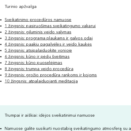
Turinio apžvalga
Sveikatinimo procedūros namuose
1 žingsnis: pasiruošimas sveikatingumo vakarui
2 žingsnis: giluminis veido valymas
3 žingsnis: programa plaukams ir galvos odai
4 žingsnis: paakių pagalvėlės ir veido kaukės
5 žingsnis: atsipalaiduokite vonioje
6 žingsnis: kūno ir pėdų šveitimas
7 žingsnis: kūno puoselėjimas
8 žingsnis: trumpa veido procedūra
9 žingsnis: grožio procedūra rankoms ir kojoms
10 žingsnis: atpalaiduojanti meditacija
Trumpai ir aiškiai: idėjos sveikatinimui namuose
Namuose galite susikurti nuostabią sveikatingumo atmosferą su ar