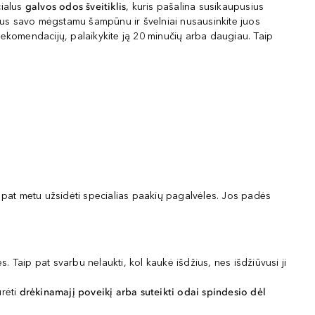
ialus
galvos odos šveitiklis
, kuris pašalina susikaupusius
ukus savo mėgstamu šampūnu ir švelniai nusausinkite juos
rekomendacijų, palaikykite ją 20 minučių arba daugiau. Taip
o pat metu užsidėti specialias paakių pagalvėles. Jos padės
s. Taip pat svarbu nelaukti, kol kaukė išdžius, nes išdžiūvusi ji
rėti
drėkinamajį poveikį arba suteikti odai spindesio dėl