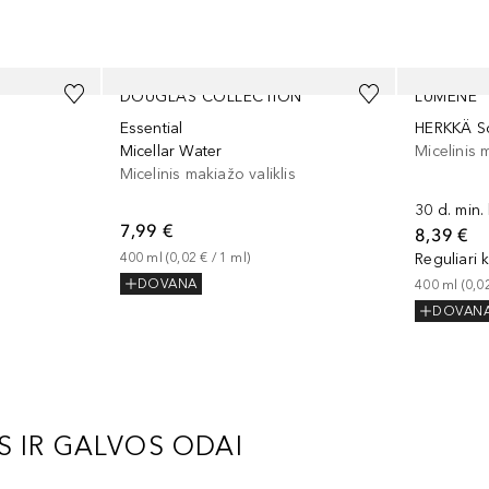
DOUGLAS COLLECTION
LUMENE
Essential
HERKKÄ So
Micellar Water
Micelinis 
Micelinis makiažo valiklis
30 d. min.
7,99 €
8,39 €
400
ml
 (
0,02 €
 / 
1
ml
)
Reguliari 
DOVANA
400
ml
 (
0,0
DOVAN
 IR GALVOS ODAI