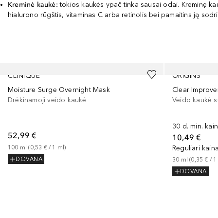
Kreminė kaukė:
tokios kaukės ypač tinka sausai odai. Kreminę kaukę
hialurono rūgštis, vitaminas C arba retinolis bei pamaitins ją sodri
Praleisti slankiklį
CLINIQUE
ORIGINS
Moisture Surge Overnight Mask
Clear Improv
Drėkinamoji veido kaukė
Veido kaukė s
30 d. min. kai
52,99 €
10,49 €
100
ml
 (
0,53 €
 / 
1
ml
)
Reguliari kain
DOVANA
30
ml
 (
0,35 €
 / 
1
DOVANA