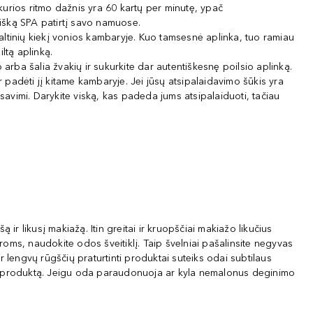
kurios ritmo dažnis yra 60 kartų per minutę, ypač
tišką SPA patirtį savo namuose.
šaltinių kiekį vonios kambaryje. Kuo tamsesnė aplinka, tuo ramiau
ltą aplinką.
 arba šalia žvakių ir sukurkite dar autentiškesnę poilsio aplinką.
ir padėti jį kitame kambaryje. Jei jūsų atsipalaidavimo šūkis yra
u savimi. Darykite viską, kas padeda jums atsipalaiduoti, tačiau
r likusį makiažą. Itin greitai ir kruopščiai makiažo likučius
s, naudokite odos šveitiklį. Taip švelniai pašalinsite negyvas
r lengvų rūgščių praturtinti produktai suteiks odai subtilaus
jate produktą. Jeigu oda paraudonuoja ar kyla nemalonus deginimo