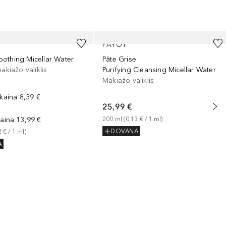
PAYOT
othing Micellar Water
Pâte Grise
makiažo valiklis
Purifying Cleansing Micellar Water
Makiažo valiklis
 kaina
8,39 €
25,99 €
kaina
13,99 €
200
ml
 (
0,13 €
 / 
1
ml
)
DOVANA
2 €
 / 
1
ml
)
A