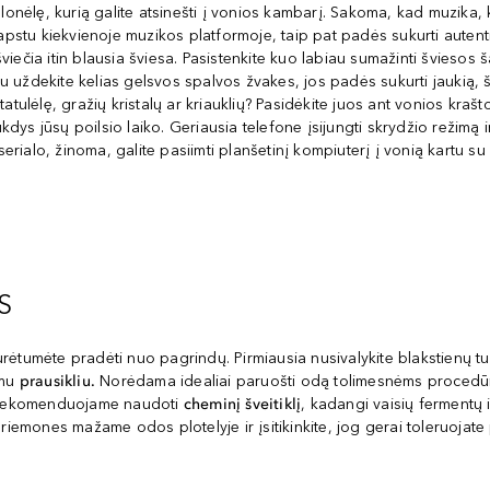
lonėlę, kurią galite atsinešti į vonios kambarį. Sakoma, kad muzika, 
ų apstu kiekvienoje muzikos platformoje, taip pat padės sukurti auten
iečia itin blausia šviesa. Pasistenkite kuo labiau sumažinti šviesos 
au uždekite kelias gelsvos spalvos žvakes, jos padės sukurti jaukią, ši
ulėlę, gražių kristalų ar kriauklių? Pasidėkite juos ant vonios krašto
ukdys jūsų poilsio laiko. Geriausia telefone įsijungti skrydžio režimą 
serialo, žinoma, galite pasiimti planšetinį kompiuterį į vonią kartu s
S
tumėte pradėti nuo pagrindų. Pirmiausia nusivalykite blakstienų tušą i
amu
prausikliu.
Norėdama idealiai paruošti odą tolimesnėms procedūrom
. Rekomenduojame naudoti
cheminį šveitiklį
, kadangi vaisių fermentų i
 priemones mažame odos plotelyje ir įsitikinkite, jog gerai toleruo