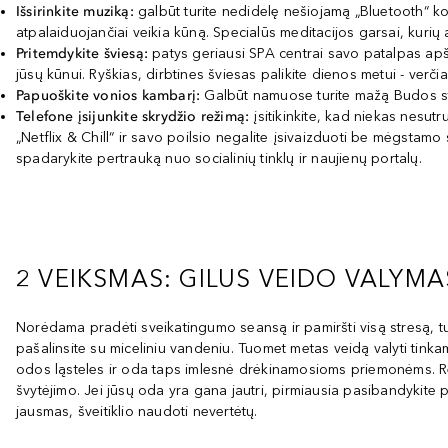
Išsirinkite muziką:
galbūt turite nedidelę nešiojamą „Bluetooth“ ko
atpalaiduojančiai veikia kūną. Specialūs meditacijos garsai, kuri
Pritemdykite šviesą:
patys geriausi SPA centrai savo patalpas apšv
jūsų kūnui. Ryškias, dirbtines šviesas palikite dienos metui - verči
Papuoškite vonios kambarį:
Galbūt namuose turite mažą Budos stat
Telefone įsijunkite skrydžio režimą:
įsitikinkite, kad niekas nesutr
„Netflix & Chill“ ir savo poilsio negalite įsivaizduoti be mėgstamo 
spadarykite pertrauką nuo socialinių tinklų ir naujienų portalų.
2 VEIKSMAS: GILUS VEIDO VALYMA
Norėdama pradėti sveikatingumo seansą ir pamiršti visą stresą, turė
pašalinsite su miceliniu vandeniu. Tuomet metas veidą valyti tink
odos ląsteles ir oda taps imlesnė drėkinamosioms priemonėms
švytėjimo. Jei jūsų oda yra gana jautri, pirmiausia pasibandykite
jausmas, šveitiklio naudoti nevertėtų.