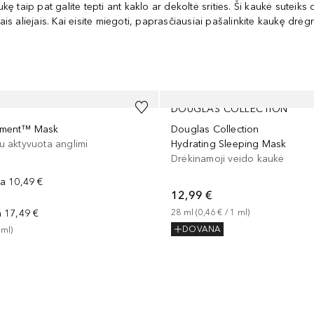
 taip pat galite tepti ant kaklo ar dekoltė srities. Ši kaukė suteiks 
ais aliejais. Kai eisite miegoti, paprasčiausiai pašalinkite kaukę drė
DOUGLAS COLLECTION
ement™ Mask
Douglas Collection
u aktyvuota anglimi
Hydrating Sleeping Mask
Drėkinamoji veido kaukė
na
10,49 €
12,99 €
a
17,49 €
28
ml
 (
0,46 €
 / 
1
ml
)
DOVANA
ml
)