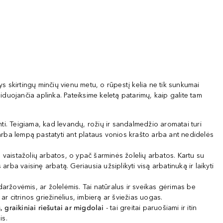
 skirtingų minčių vienu metu, o rūpestį kelia ne tik sunkumai
duojančia aplinka. Pateiksime keletą patarimų, kaip galite tam
ti. Teigiama, kad levandų, rožių ir sandalmedžio aromatai turi
 arba lempą pastatyti ant plataus vonios krašto arba ant nedidelės
a vaistažolių arbatos, o ypač šarminės žolelių arbatos. Kartu su
rba vaisinę arbatą. Geriausia užsiplikyti visą arbatinuką ir laikyti
aržovėmis, ar žolelėmis. Tai natūralus ir sveikas gėrimas be
r citrinos griežinėlius, imbierą ar šviežias uogas.
s, graikiniai riešutai ar migdolai
- tai greitai paruošiami ir itin
is.