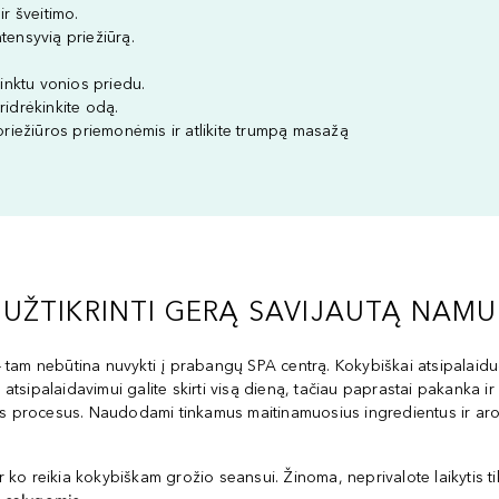
r šveitimo.
ntensyvią priežiūrą.
rinktu vonios priedu.
ridrėkinkite odą.
priežiūros priemonėmis ir atlikite trumpą masažą
IP UŽTIKRINTI GERĄ SAVIJAUTĄ NAM
ą - tam nebūtina nuvykti į prabangų SPA centrą. Kokybiškai atsipalaid
 atsipalaidavimui galite skirti visą dieną, tačiau paprastai pakanka i
s procesus. Naudodami tinkamus maitinamuosius ingredientus ir aromat
ir ko reikia kokybiškam grožio seansui. Žinoma, neprivalote laikytis t