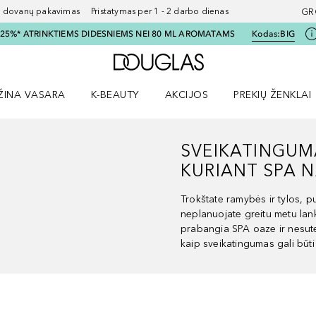
ovanų pakavimas Pristatymas per 1 - 2 darbo dienas
GR
I 25%* ATRINKTIEMS DIDESNIEMS NEI 80 ML AROMATAMS
Kodas:
BIG
Į Douglas pagrindinį pu
ŽINA VASARA
K-BEAUTY
AKCIJOS
PREKIŲ ŽENKLAI
meniu
aryti Amžina vasara meniu
Atidaryti AKCIJOS meniu
Atidaryti PREKIŲ 
SVEIKATINGUM
KURIANT SPA 
Trokštate ramybės ir tylos, p
neplanuojate greitu metu lan
prabangia SPA oaze ir nesutei
kaip sveikatingumas gali būt