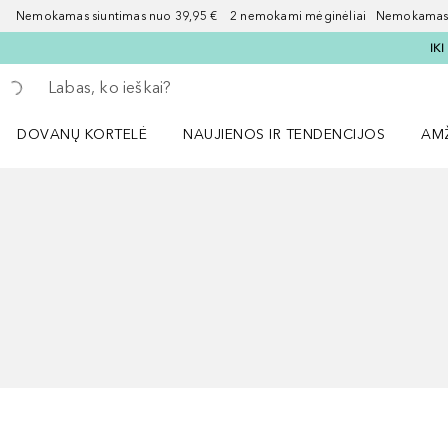
Nemokamas siuntimas nuo 39,95 € 2 nemokami mėginėliai Nemokamas d
IK
Grįžk atgal
Vykdykite paiešką
DOVANŲ KORTELĖ
NAUJIENOS IR TENDENCIJOS
AM
Atidaryti NAUJIENOS IR TENDENCIJOS 
Atid