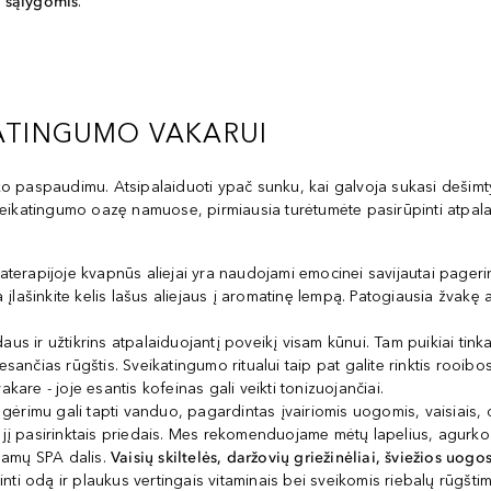
 sąlygomis
.
KATINGUMO VAKARUI
 paspaudimu. Atsipalaiduoti ypač sunku, kai galvoja sukasi dešimtys
eikatingumo oazę namuose, pirmiausia turėtumėte pasirūpinti atpalai
terapijoje kvapnūs aliejai yra naudojami emocinei savijautai pagerin
įlašinkite kelis lašus aliejaus į aromatinę lempą. Patogiausia žvakę
aus ir užtikrins atpalaiduojantį poveikį visam kūnui. Tam puikiai tink
čias rūgštis. Sveikatingumo ritualui taip pat galite rinktis rooibos a
kare - joje esantis kofeinas gali veikti tonizuojančiai.
gėrimu gali tapti vanduo, pagardintas įvairiomis uogomis, vaisiais, d
e jį pasirinktais priedais. Mes rekomenduojame mėtų lapelius, agurko a
namų SPA dalis.
Vaisių skiltelės, daržovių griežinėliai, šviežios uogo
pinti odą ir plaukus vertingais vitaminais bei sveikomis riebalų rūgštim