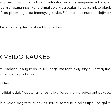
ų priežiūros žingsnis turėtų būti
giliai valantis šampūnas
arba spec
 yra rozmarinas, kuris stimuliuoja kraujotaką. Taigi, ištrinkite pla
ežiūros priemonę arba intensyvią kaukę. Priklausomai nuo naudojimo 
ktams dar giliau įsiskverbti į plaukus.
IR VEIDO KAUKĖS
ke. Kadangi daugumos kaukių negalima tepti akių srityje, vertėtų tu
bus maitinama po kauke.
ūklės:
r
reibiai odai
. Nepatariama jos laikyti ilgiau, nei nurodyta ant pakuotė
ia veido odą tarsi audeklas. Priklausomai nuo odos tipo, jos gali tu