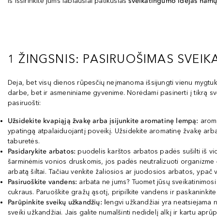
iš išsirinkite jums labiausiai patikusias
sveikatingumo idėjas namų
1 ŽINGSNIS: PASIRUOŠIMAS SVEI
Deja, bet visų dienos rūpesčių neįmanoma išsijungti vienu mygtuko
darbe, bet ir asmeniniame gyvenime. Norėdami pasinerti į tikrą sv
pasiruošti:
Užsidekite kvapiąją žvakę arba įsijunkite aromatinę lempą:
aroma
ypatingą atpalaiduojantį poveikį. Užsidekite aromatinę žvakę arba 
taburetės.
Pasidarykite arbatos:
puodelis karštos arbatos padės sušilti iš vid
šarminėmis vonios druskomis, jos padės neutralizuoti organizme esan
arbatą šiltai. Tačiau venkite žaliosios ar juodosios arbatos, ypač va
Pasiruoškite vandens:
arbata ne jums? Tuomet jūsų sveikatinimosi 
cukraus. Paruoškite gražų ąsotį, pripilkite vandens ir paskaninkit
Parūpinkite sveikų užkandžių: l
engvi užkandžiai yra neatsiejama 
sveiki užkandžiai. Jais galite numalšinti nedidelį alkį ir kartu aprū