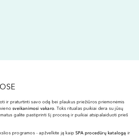
UOSE
uoti ir praturtinti savo odą bei plaukus priežiūros priemonėmis
r vieno
sveikanimosi vakaro
. Toks ritualas puikiai dera su jūsų
us galite pastiprinti šį procesą ir puikiai atsipalaiduoti prieš
ikslios programos - apžvelkite ją kaip
SPA procedūrų katalogą
ir