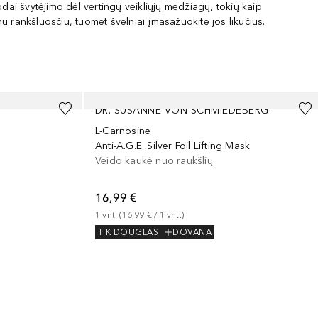
odai švytėjimo dėl vertingų veikliųjų medžiagų, tokių kaip
gnu rankšluosčiu, tuomet švelniai įmasažuokite jos likučius.
DR. SUSANNE VON SCHMIEDEBERG
L-Carnosine
Anti-A.G.E. Silver Foil Lifting Mask
Veido kaukė nuo raukšlių
16,99 €
1
vnt.
 (
16,99 €
 / 
1
vnt.
)
TIK DOUGLAS
DOVANA