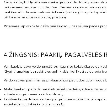
Gerą plaukų būklę užtirkina sveika galvos oda. Todėl pirmas plauk
nešvarumus bei priemonių likučius. Geriausias galvos odos draugas
rankšluosčiu. Tuomet rretomis šukomis įtrinkite į juos plaukų pri
užtikrinsite visapusišką plaukų priežiūrą.
Patarimas:
apvyniokite galvą rankšluosčiu, nes šiluma padės produ
4 ŽINGSNIS: PAAKIŲ PAGALVĖLĖS 
Vainikuokite savo veido priežiūros ritualą su kokybiška veido kau
išlyginti smulkiąsias raukšleles aplink akis, kol likusi veido oda 
Veido kaukės pasirinkimas priklauso nuo jūsų odos tipo ir odos b
Molio kaukė:
ji padeda pašalinti riebalų perteklių ir tinka mišriai i
sukietėja ir gali nemaloniai traukti odą.
Lakštinė kaukė:
tokios kaukės yra gaminamos iš vilnos, jos apgaub
antioksidantų, tokių kaip vitaminas C.