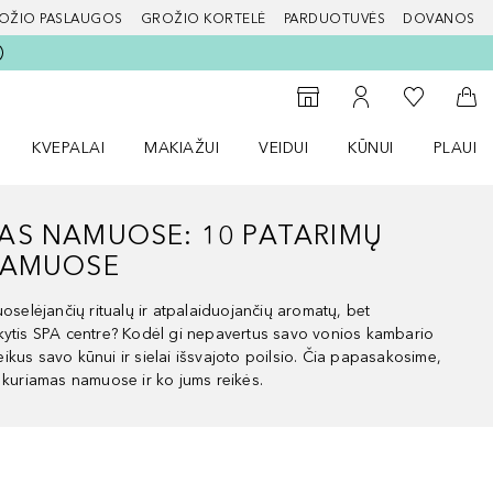
OŽIO PASLAUGOS
GROŽIO KORTELĖ
PARDUOTUVĖS
DOVANOS
slapį
Į mano nor
Į parduotuvių paiešką
Į mano paskyrą
Į kr
KVEPALAI
MAKIAŽUI
VEIDUI
KŪNUI
PLAUK
ŽENKLAI meniu
Atidaryti Kvepalai meniu
Atidaryti MAKIAŽUI meniu
Atidaryti VEIDUI meniu
Atidaryti KŪNUI men
Atidaryt
AS NAMUOSE: 10 PATARIMŲ
NAMUOSE
uoselėjančių ritualų ir atpalaiduojančių aromatų, bet
kytis SPA centre? Kodėl gi nepavertus savo vonios kambario
kus savo kūnui ir sielai išsvajoto poilsio. Čia papasakosime,
i kuriamas namuose ir ko jums reikės.