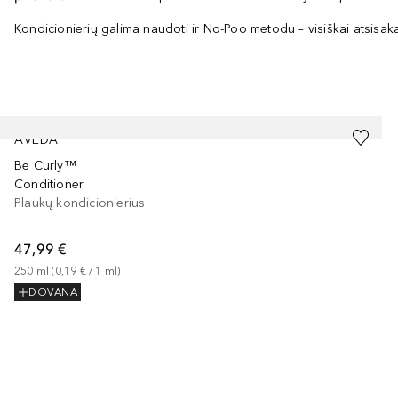
Kondicionierių galima naudoti ir No-Poo metodu – visiškai atsisak
Praleisti slankiklį
AVEDA
Be Curly™
Conditioner
Plaukų kondicionierius
47,99 €
250
ml
 (
0,19 €
 / 
1
ml
)
DOVANA