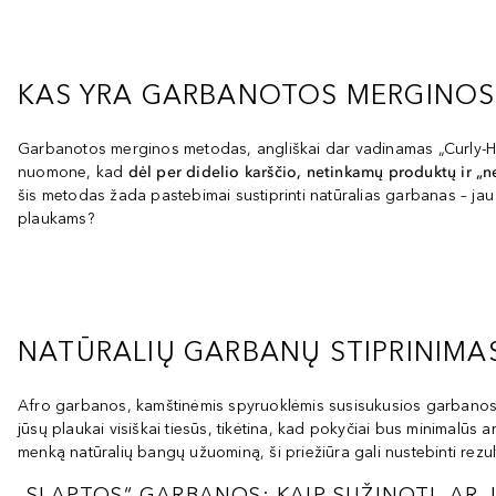
KAS YRA GARBANOTOS MERGINOS
Garbanotos merginos metodas, angliškai dar vadinamas „Curly-Hai
nuomone, kad
dėl per didelio karščio, netinkamų produktų ir „ne
šis metodas žada pastebimai sustiprinti natūralias garbanas – jau 
plaukams?
NATŪRALIŲ GARBANŲ STIPRINIMA
Afro garbanos, kamštinėmis spyruoklėmis susisukusios garbanos ar 
jūsų plaukai visiškai tiesūs, tikėtina, kad pokyčiai bus minimalūs 
menką natūralių bangų užuominą, ši priežiūra gali nustebinti rezultata
„SLAPTOS“ GARBANOS: KAIP SUŽINOTI, AR 