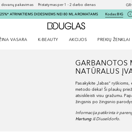
ovanų pakavimas Pristatymas per 1 - 2 darbo dienas
GR
I 25%* ATRINKTIEMS DIDESNIEMS NEI 80 ML AROMATAMS
Kodas:
BIG
Į Douglas pagrindinį pu
ŽINA VASARA
K-BEAUTY
AKCIJOS
PREKIŲ ŽENKLAI
meniu
aryti Amžina vasara meniu
Atidaryti AKCIJOS meniu
Atidaryti PREKIŲ 
GARBANOTOS 
NATŪRALUS ĮVA
Pasakykite „labas“ ryškioms
metodo dėka! Ši plaukų prie
atsiskleisti visu gražumu. Pap
žingsnis po žingsnio parodys
Informacija patikrinta ir pare
Hartung
iš Diuseldorfo.