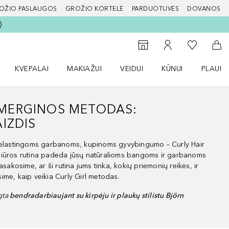
OŽIO PASLAUGOS
GROŽIO KORTELĖ
PARDUOTUVĖS
DOVANOS
slapį
Į mano nor
Į parduotuvių paiešką
Į mano paskyrą
Į kr
KVEPALAI
MAKIAŽUI
VEIDUI
KŪNUI
PLAUK
ŽENKLAI meniu
Atidaryti Kvepalai meniu
Atidaryti MAKIAŽUI meniu
Atidaryti VEIDUI meniu
Atidaryti KŪNUI men
Atidaryt
MERGINOS METODAS:
IZDIS
, elastingoms garbanoms, kupinoms gyvybingumo – Curly Hair
žiūros rutina padeda jūsų natūralioms bangoms ir garbanoms
asakosime, ar ši rutina jums tinka, kokių priemonių reikės, ir
ime, kaip veikia Curly Girl metodas.
ngta
bendradarbiaujant su kirpėju ir plaukų stilistu Björn