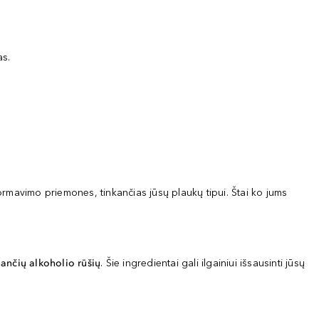
as.
ormavimo priemones, tinkančias jūsų plaukų tipui. Štai ko jums
inančių alkoholio rūšių
. Šie ingredientai gali ilgainiui išsausinti jūsų