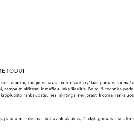
METODUI
ojami plaukai, kad jie natūraliai suformuotų ryškias garbanas ir maži
i, tampa minkštesni ir mažiau linkę šiauštis.
Be to, ši technika pade
kropluošto rankšluostis, nes, skirtingai nei įprasti frotiniai rankšluos
 padedantis švelniai išdžiovinti plaukus, išlaikyti garbanas susiform