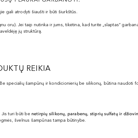
e gali atrodyti šiaušti ir būti šiurkštūs.
 oru). Jei taip nutinka ir jums, tikėtina, kad turite „slaptas“ garban
aveldėję jų struktūrą.
DUKTŲ REIKIA
 Be specialių šampūnų ir kondicionierių be silikonų, būtina naudoti f
 Jis turi būti be
netirpių silikonų, parabenų, stiprių sulfatų ir džiov
rėgmės, švelnus šampūnas tampa būtinybe.