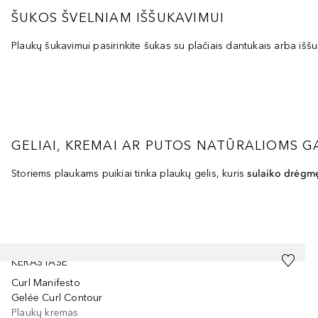
ŠUKOS ŠVELNIAM IŠŠUKAVIMUI
Plaukų šukavimui pasirinkite šukas su plačiais dantukais arba išš
GELIAI, KREMAI AR PUTOS NATŪRALIOMS
Storiems plaukams puikiai tinka plaukų gelis, kuris
sulaiko drėgm
Praleisti slankiklį
KÉRASTASE
Curl Manifesto
Gelée Curl Contour
Plaukų kremas