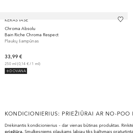
Praleisti slankiklį
KÉRASTASE
Chroma Absolu
Bain Riche Chroma Respect
Plaukų šampūnas
33,99 €
250
ml
 (
0,14 €
 / 
1
ml
)
DOVANA
KONDICIONIERIUS: PRIEŽIŪRAI AR NO-POO
Drėkinantis kondicionierius – dar vienas būtinas produktas. Rinki
priežiūra.
Smulkesniems plaukams labiau tiks baltymais praturtinta