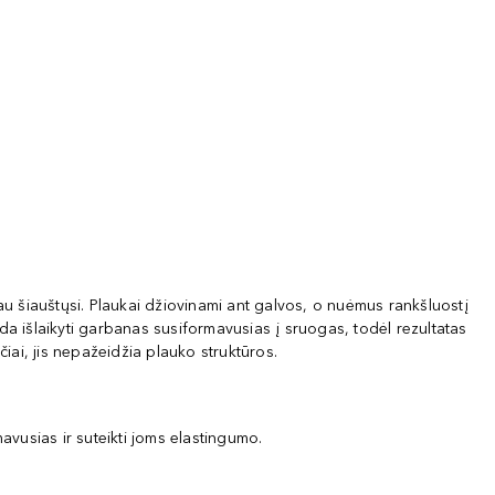
au šiauštųsi. Plaukai džiovinami ant galvos, o nuėmus rankšluostį
da išlaikyti garbanas susiformavusias į sruogas, todėl rezultatas
čiai, jis nepažeidžia plauko struktūros.
avusias ir suteikti joms elastingumo.