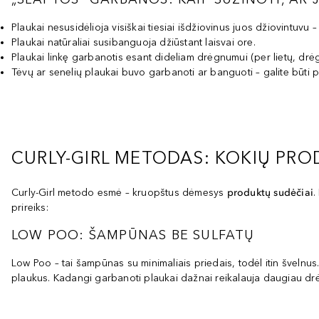
Plaukai nesusidėlioja visiškai tiesiai išdžiovinus juos džiovintuvu – ji
Plaukai natūraliai susibanguoja džiūstant laisvai ore.
Plaukai linkę garbanotis esant dideliam drėgnumui (per lietų, drėgnu
Tėvų ar senelių plaukai buvo garbanoti ar banguoti – galite būti p
CURLY-GIRL METODAS: KOKIŲ PRO
Curly-Girl metodo esmė – kruopštus dėmesys
produktų sudėčiai
.
prireiks:
LOW POO: ŠAMPŪNAS BE SULFATŲ
Low Poo – tai šampūnas su minimaliais priedais, todėl itin švelnus.
plaukus. Kadangi garbanoti plaukai dažnai reikalauja daugiau d