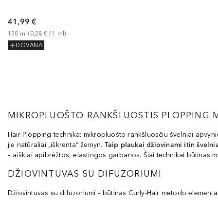
41,99 €
150
ml
 (
0,28 €
 / 
1
ml
)
DOVANA
MIKROPLUOŠTO RANKŠLUOSTIS PLOPPING 
Hair-Plopping technika: mikropluošto rankšluosčiu švelniai apvyni
jie natūraliai „iškrenta“ žemyn.
Taip plaukai džiovinami itin švelnia
– aiškiai apibrėžtos, elastingos garbanos. Šiai technikai būtinas mi
DŽIOVINTUVAS SU DIFUZORIUMI
Džiovintuvas su difuzoriumi – būtinas Curly-Hair metodo elementas,