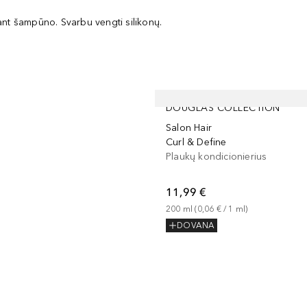
ant šampūno. Svarbu vengti silikonų.
DOUGLAS COLLECTION
Salon Hair
Curl & Define
Plaukų kondicionierius
11,99 €
200
ml
 (
0,06 €
 / 
1
ml
)
DOVANA