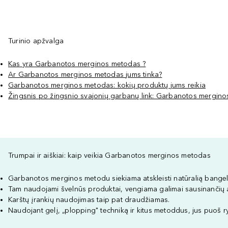
Turinio apžvalga
Kas yra Garbanotos merginos metodas ?
Ar Garbanotos merginos metodas jums tinka?
Garbanotos merginos metodas: kokių produktų jums reikia
Žingsnis po žingsnio svajonių garbanų link: Garbanotos merginos
Trumpai ir aiškiai: kaip veikia Garbanotos merginos metodas
Garbanotos merginos metodu siekiama atskleisti natūralią bangeli
Tam naudojami švelnūs produktai, vengiama galimai sausinančių 
Karštų įrankių naudojimas taip pat draudžiamas.
Naudojant gelį, „plopping" techniką ir kitus metoddus, jus puoš r