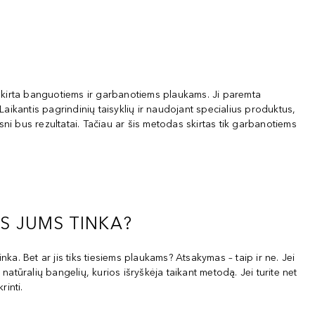
skirta banguotiems ir garbanotiems plaukams. Ji paremta
Laikantis pagrindinių taisyklių ir naudojant specialius produktus,
ni bus rezultatai. Tačiau ar šis metodas skirtas tik garbanotiems
S JUMS TINKA?
. Bet ar jis tiks tiesiems plaukams? Atsakymas – taip ir ne. Jei
 natūralių bangelių, kurios išryškėja taikant metodą. Jei turite net
rinti.