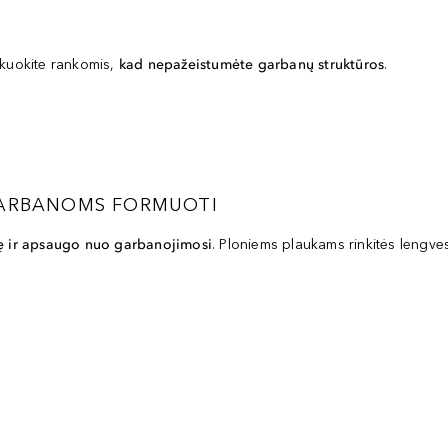
ukuokite rankomis,
kad nepažeistumėte garbanų struktūros
.
 GARBANOMS FORMUOTI
ę ir apsaugo nuo garbanojimosi
. Ploniems plaukams rinkitės lengv