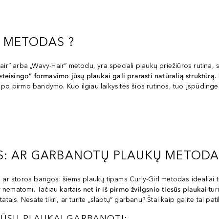
 METODAS ?
r“ arba „Wavy-Hair“ metodu, yra speciali plaukų priežiūros rutina, 
teisingo“ formavimo jūsų plaukai gali prarasti natūralią struktūrą.
po pirmo bandymo. Kuo ilgiau laikysitės šios rutinos, tuo įspūdinges
S: AR GARBANOTŲ PLAUKŲ METODA
storos bangos: šiems plaukų tipams Curly-Girl metodas idealiai tinka
ar nematomi. Tačiau kartais
net ir iš pirmo žvilgsnio tiesūs plaukai
turi
is. Nesate tikri, ar turite „slaptų“ garbanų? Štai kaip galite tai patik
JŪSŲ PLAUKAI GARBANOTI: