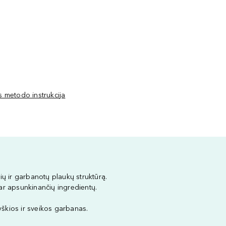
 metodo instrukcija
ų ir garbanotų plaukų struktūrą.
ar apsunkinančių ingredientų.
yškios ir sveikos garbanas.