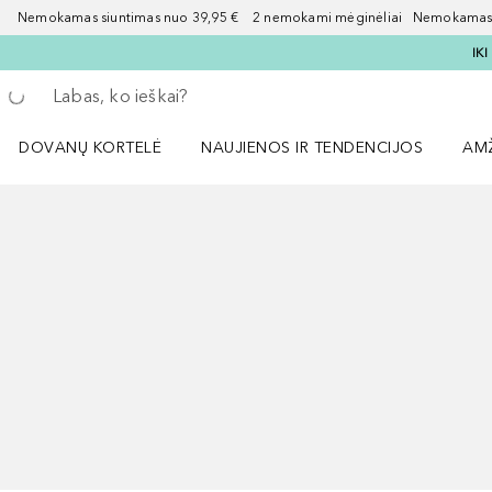
Nemokamas siuntimas nuo 39,95 € 2 nemokami mėginėliai Nemokamas d
IK
Grįžk atgal
Vykdykite paiešką
DOVANŲ KORTELĖ
NAUJIENOS IR TENDENCIJOS
AM
Atidaryti NAUJIENOS IR TENDENCIJOS 
Atid