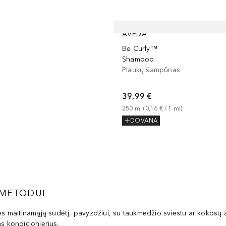
AVEDA
Be Curly™
Shampoo
Plaukų šampūnas
39,99 €
250
ml
 (
0,16 €
 / 
1
ml
)
DOVANA
 METODUI
tės maitinamąją sudėtį, pavyzdžiui, su taukmedžio sviestu ar kokosų a
s kondicionierius.