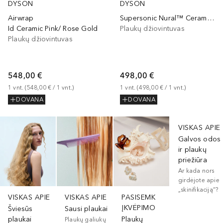
DYSON
DYSON
Airwrap
Supersonic Nural™ Ceramic Pink/ Rose Gold
Id Ceramic Pink/ Rose Gold
Plaukų džiovintuvas
Plaukų džiovintuvas
548,00 €
498,00 €
1
vnt.
 (
548,00 €
 / 
1
vnt.
)
1
vnt.
 (
498,00 €
 / 
1
vnt.
)
DOVANA
DOVANA
Praleisti slankiklį
VISKAS APIE
Galvos odos
ir plaukų
priežiūra
Ar kada nors
girdėjote apie
„skinifikaciją“?
VISKAS APIE
VISKAS APIE
PASISEMK
ĮKVĖPIMO
Šviesūs
Sausi plaukai
plaukai
Plaukų
Plaukų galiukų