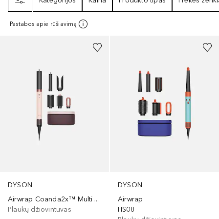
Kategorijos
Kaina
Produkto tipas
Prekės ženkl
Pastabos apie rūšiavimą
DYSON
DYSON
Airwrap Coanda2x™ Multi-Styler and Dryer
Airwrap
Plaukų džiovintuvas
HS08