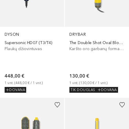
DYSON
DRYBAR
Supersonic HD07 (T3/T4)
The Double Shot Oval Blow-Dryer Brush
Plaukų džiovintuvas
Karšto oro garbanų formavimo prietaisas
448,00 €
130,00 €
1
vnt.
 (
448,00 €
 / 
1
vnt.
)
1
vnt.
 (
130,00 €
 / 
1
vnt.
)
DOVANA
TIK DOUGLAS
DOVANA