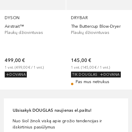
DYSON
DRYBAR
Airstrait™
The Buttercup Blow-Dryer
Plaukų džiovintuvas
Plaukų džiovintuvas
499,00 €
145,00 €
1
vnt.
 (
499,00 €
 / 
1
vnt.
)
1
vnt.
 (
145,00 €
 / 
1
vnt.
)
DOVANA
TIK DOUGLAS
DOVANA
Pas mus netrukus
Užsisakyk DOUGLAS naujienas el.paštu!
Nuo šiol žinok viską apie grožio tendencijas ir
išskirtinius pasiūlymus