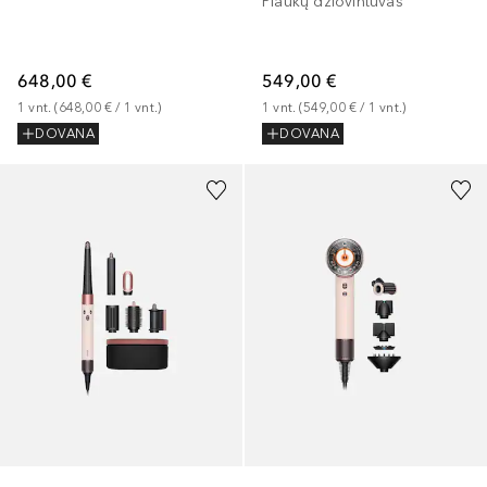
Plaukų džiovintuvas
648,00 €
549,00 €
1
vnt.
 (
648,00 €
 / 
1
vnt.
)
1
vnt.
 (
549,00 €
 / 
1
vnt.
)
DOVANA
DOVANA