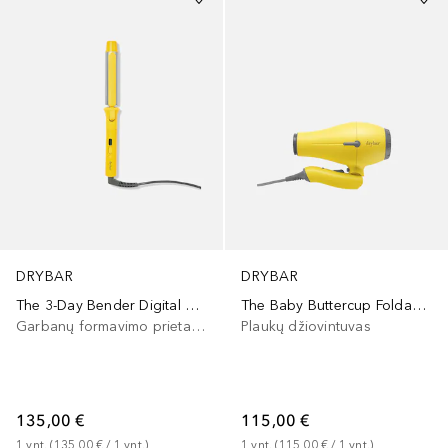
DRYBAR
DRYBAR
The 3-Day Bender Digital Curling Iron 1.25
The Baby Buttercup Foldable Hair-Dryer
Garbanų formavimo prietaisas
Plaukų džiovintuvas
135,00 €
115,00 €
1
vnt.
 (
135,00 €
 / 
1
vnt.
)
1
vnt.
 (
115,00 €
 / 
1
vnt.
)