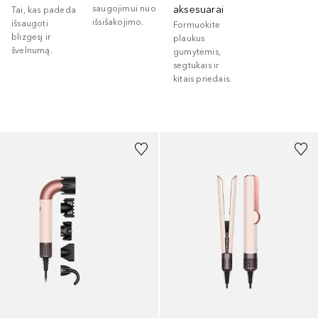
saugojimui nuo
aksesuarai
Tai, kas padeda
išsišakojimo.
išsaugoti
Formuokite
blizgesį ir
plaukus
švelnumą.
gumytėmis,
segtukais ir
kitais priedais.