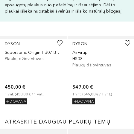
apsaugotų plaukus nuo pažeidimų ir išsausėjimo. Dėl to
plaukai išlieka nuostabiai švelnūs ir išlaiko natūralų blizgesį.
Praleisti slankiklį
DYSON
DYSON
Supersonic Origin Hd07 Bk/Bk/N
Airwrap
Plaukų džiovintuvas
HS08
Plaukų džiovintuvas
450,00 €
549,00 €
1
vnt.
 (
450,00 €
 / 
1
vnt.
)
1
vnt.
 (
549,00 €
 / 
1
vnt.
)
DOVANA
DOVANA
ATRASKITE DAUGIAU PLAUKŲ TEMŲ
Praleisti slankiklį