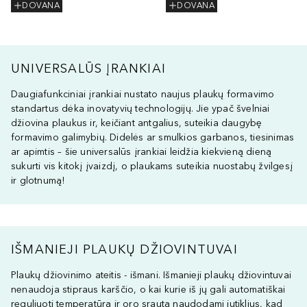
DOVANA
DOVANA
UNIVERSALŪS ĮRANKIAI
Daugiafunkciniai įrankiai nustato naujus plaukų formavimo
standartus dėka inovatyvių technologijų. Jie ypač švelniai
džiovina plaukus ir, keičiant antgalius, suteikia daugybę
formavimo galimybių. Didelės ar smulkios garbanos, tiesinimas
ar apimtis – šie universalūs įrankiai leidžia kiekvieną dieną
sukurti vis kitokį įvaizdį, o plaukams suteikia nuostabų žvilgesį
ir glotnumą!
IŠMANIEJI PLAUKŲ DŽIOVINTUVAI
Plaukų džiovinimo ateitis - išmani. Išmanieji plaukų džiovintuvai
nenaudoja stipraus karščio, o kai kurie iš jų gali automatiškai
reguliuoti temperatūrą ir oro srautą naudodami jutiklius, kad