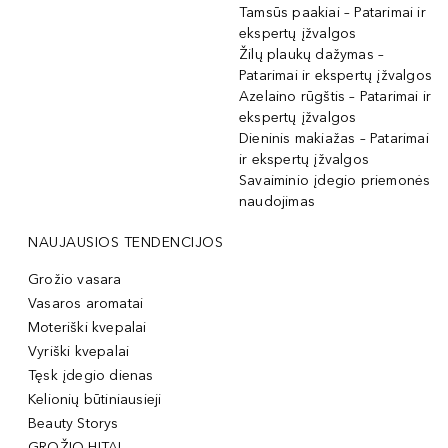
Tamsūs paakiai – Patarimai ir
ekspertų įžvalgos
Žilų plaukų dažymas –
Patarimai ir ekspertų įžvalgos
Azelaino rūgštis – Patarimai ir
ekspertų įžvalgos
Dieninis makiažas – Patarimai
ir ekspertų įžvalgos
Savaiminio įdegio priemonės
naudojimas
NAUJAUSIOS TENDENCIJOS
Grožio vasara
Vasaros aromatai
Moteriški kvepalai
Vyriški kvepalai
Tęsk įdegio dienas
Kelionių būtiniausieji
Beauty Storys
GROŽIO HITAI