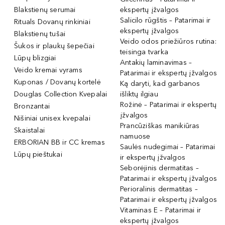
Blakstienų serumai
ekspertų įžvalgos
Salicilo rūgštis – Patarimai ir
Rituals Dovanų rinkiniai
ekspertų įžvalgos
Blakstienų tušai
Veido odos priežiūros rutina:
Šukos ir plaukų šepečiai
teisinga tvarka
Lūpų blizgiai
Antakių laminavimas –
Veido kremai vyrams
Patarimai ir ekspertų įžvalgos
Kuponas / Dovanų kortelė
Ką daryti, kad garbanos
Douglas Collection Kvepalai
išliktų ilgiau
Rožinė – Patarimai ir ekspertų
Bronzantai
įžvalgos
Nišiniai unisex kvepalai
Prancūziškas manikiūras
Skaistalai
namuose
ERBORIAN BB ir CC kremas
Saulės nudegimai – Patarimai
Lūpų pieštukai
ir ekspertų įžvalgos
Seborėjinis dermatitas –
Patarimai ir ekspertų įžvalgos
Perioralinis dermatitas –
Patarimai ir ekspertų įžvalgos
Vitaminas E – Patarimai ir
ekspertų įžvalgos