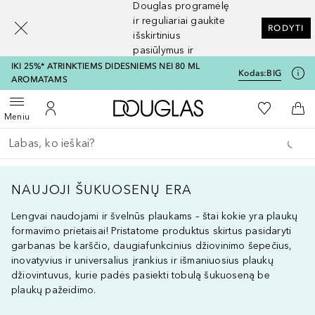
Douglas programėlę
[navigation.slideout.screenreader]
ir reguliariai gaukite
RODYTI
išskirtinius
pasiūlymus ir
nuolaidas
IKI 25%* ATRINKTIEMS DIDESNIEMS NEI 80 ML
Kodas:
BIG
AROMATAMS
Į Douglas pagrindinį pu
Į mano nor
Atidaryti meniu
Į mano paskyrą
Į kr
Meniu
Grįžk atgal
Vykdykite paiešką
NAUJOJI ŠUKUOSENŲ ERA
Lengvai naudojami ir švelnūs plaukams – štai kokie yra plaukų
formavimo prietaisai! Pristatome produktus skirtus pasidaryti
garbanas be karščio, daugiafunkcinius džiovinimo šepečius,
inovatyvius ir universalius įrankius ir išmaniuosius plaukų
džiovintuvus, kurie padės pasiekti tobulą šukuoseną be
plaukų pažeidimo.