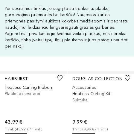
Per socialinius tinklus jie sugrįžo su trenksmu: plaukų
garbanojimo priemonės be karščio! Naujosios kartos
priemonės pasižymi aukštos kokybės medžiagomis ir paprastu
naudojimu, leidžiančiu lengvai išgauti gražias garbanas.
Pagrindiniai privalumai: jie švelniai veikia plaukus, nes nereikia
karščio, tinka įvairių tipų, ilgių plaukams ir juos patogu naudoti
per naktį.
Praleisti slankiklį
HAIRBURST
DOUGLAS COLLECTION
Heatless Curling Ribbon
Accessoires
Plaukų aksesuarai
Heatless Curling Kit
Suktukai
43,99 €
9,99 €
1
vnt.
 (
43,99 €
 / 
1
vnt.
)
1
vnt.
 (
9,99 €
 / 
1
vnt.
)