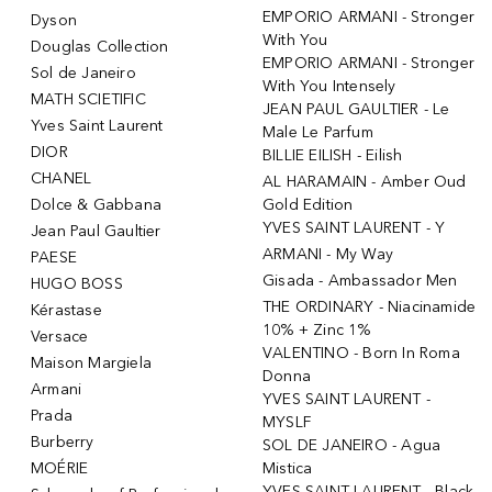
EMPORIO ARMANI - Stronger
Dyson
With You
Douglas Collection
EMPORIO ARMANI - Stronger
Sol de Janeiro
With You Intensely
MATH SCIETIFIC
JEAN PAUL GAULTIER - Le
Yves Saint Laurent
Male Le Parfum
DIOR
BILLIE EILISH - Eilish
CHANEL
AL HARAMAIN - Amber Oud
Dolce & Gabbana
Gold Edition
YVES SAINT LAURENT - Y
Jean Paul Gaultier
ARMANI - My Way
PAESE
Gisada - Ambassador Men
HUGO BOSS
THE ORDINARY - Niacinamide
Kérastase
10% + Zinc 1%
Versace
VALENTINO - Born In Roma
Maison Margiela
Donna
Armani
YVES SAINT LAURENT -
Prada
MYSLF
Burberry
SOL DE JANEIRO - Agua
MOÉRIE
Mistica
YVES SAINT LAURENT - Black