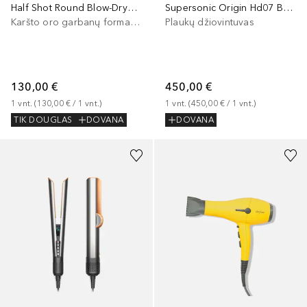
Half Shot Round Blow-Dryer Brush
Supersonic Origin Hd07 Bk/Bk/N
Karšto oro garbanų formavimo prietaisas
Plaukų džiovintuvas
130,00 €
450,00 €
1
vnt.
 (
130,00 €
 / 
1
vnt.
)
1
vnt.
 (
450,00 €
 / 
1
vnt.
)
TIK DOUGLAS
DOVANA
DOVANA