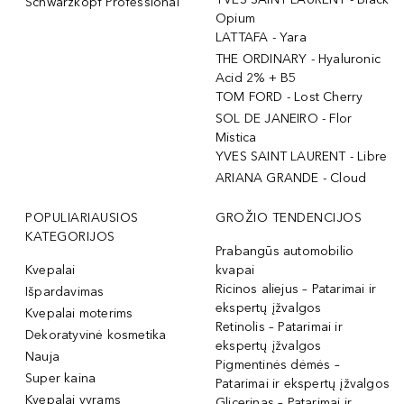
Schwarzkopf Professional
Opium
LATTAFA - Yara
THE ORDINARY - Hyaluronic
Acid 2% + B5
TOM FORD - Lost Cherry
SOL DE JANEIRO - Flor
Mistica
YVES SAINT LAURENT - Libre
ARIANA GRANDE - Cloud
POPULIARIAUSIOS
GROŽIO TENDENCIJOS
KATEGORIJOS
Prabangūs automobilio
Kvepalai
kvapai
Ricinos aliejus – Patarimai ir
Išpardavimas
ekspertų įžvalgos
Kvepalai moterims
Retinolis – Patarimai ir
Dekoratyvinė kosmetika
ekspertų įžvalgos
Nauja
Pigmentinės dėmės –
Super kaina
Patarimai ir ekspertų įžvalgos
Kvepalai vyrams
Glicerinas – Patarimai ir