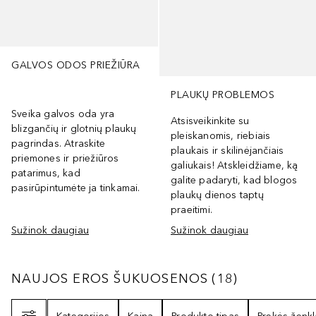
GALVOS ODOS PRIEŽIŪRA
PLAUKŲ PROBLEMOS
Sveika galvos oda yra
Atsisveikinkite su
blizgančių ir glotnių plaukų
pleiskanomis, riebiais
pagrindas. Atraskite
plaukais ir skilinėjančiais
priemones ir priežiūros
galiukais! Atskleidžiame, ką
patarimus, kad
galite padaryti, kad blogos
pasirūpintumėte ja tinkamai.
plaukų dienos taptų
praeitimi.
Sužinok daugiau
Sužinok daugiau
NAUJOS EROS ŠUKUOSENOS
18
REZULTATA
NAUJOS EROS ŠUKUOSENOS
(
18
)
Filtras