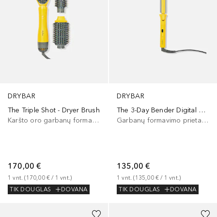
DRYBAR
DRYBAR
The Triple Shot - Dryer Brush
The 3-Day Bender Digital Curling Iron 1
Karšto oro garbanų formavimo prietaisas
Garbanų formavimo prietaisas
170,00 €
135,00 €
1
vnt.
 (
170,00 €
 / 
1
vnt.
)
1
vnt.
 (
135,00 €
 / 
1
vnt.
)
TIK DOUGLAS
DOVANA
TIK DOUGLAS
DOVANA