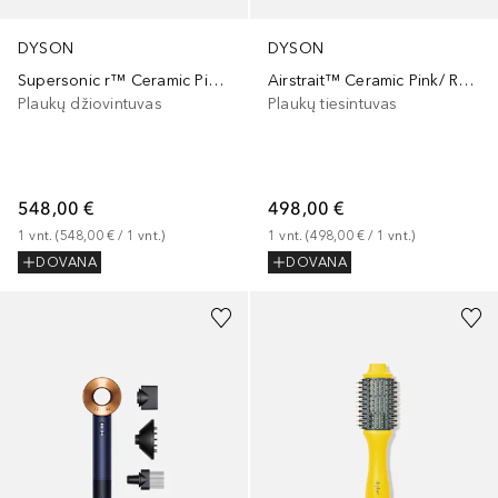
DYSON
DYSON
Supersonic r™ Ceramic Pink/ Rose Gold
Airstrait™ Ceramic Pink/ Rose Gold
Plaukų džiovintuvas
Plaukų tiesintuvas
548,00 €
498,00 €
1
vnt.
 (
548,00 €
 / 
1
vnt.
)
1
vnt.
 (
498,00 €
 / 
1
vnt.
)
DOVANA
DOVANA