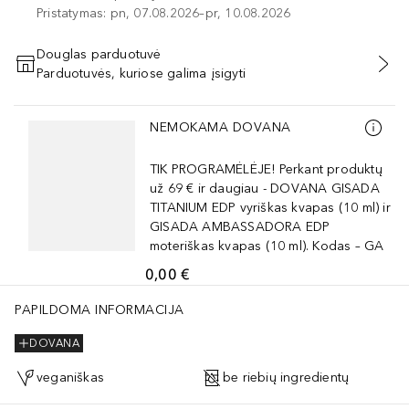
Pristatymas: pn, 07.08.2026–pr, 10.08.2026
Douglas parduotuvė
Parduotuvės, kuriose galima įsigyti
PRIDĖTI Į KREPŠELĮ
Praleisti slankiklį
NEMOKAMA DOVANA
TIK PROGRAMĖLĖJE! Perkant produktų
už 69 € ir daugiau - DOVANA GISADA
TITANIUM EDP vyriškas kvapas (10 ml) ir
GISADA AMBASSADORA EDP
moteriškas kvapas (10 ml). Kodas – GA
0,00 €
PAPILDOMA INFORMACIJA
DOVANA
veganiškas
be riebių ingredientų