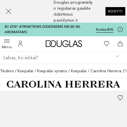
Douglas programėlę
[navigation.slideout.screenreader]
ir reguliariai gaukite
RODYTI
išskirtinius
pasiūlymus ir
nuolaidas
IKI 25%* ATRINKTIEMS DIDESNIEMS NEI 80 ML
Kodas:
BIG
AROMATAMS
Į Douglas pagrindinį pu
Į mano nor
Atidaryti meniu
Į mano paskyrą
Į kr
Meniu
Grįžk atgal
Vykdykite paiešką
Titulinis
Kvepalai
Kvepalai vyrams
Kvepalai
Carolina Herrera 2