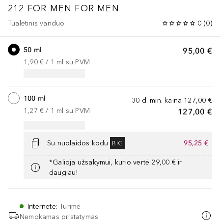
212 FOR MEN
FOR MEN
Tualetinis vanduo
0
(
0
)
50 ml
95,00 €
1,90 €
 / 
1
ml
su PVM
100 ml
30 d. min. kaina
127,00 €
1,27 €
 / 
1
ml
su PVM
127,00 €
Su nuolaidos kodu
95,25 €
BIG
*Galioja užsakymui, kurio vertė 29,00 € ir
daugiau!
Internete
:
Turime
Nemokamas pristatymas