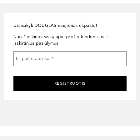
Užsisakyk DOUGLAS naujienas el.paštu!
Nuo šiol žinok viską apie grožio tendencijas ir
išskirtinius pasiūlymus
El. pašto adresas
*
REGISTRUOTIS