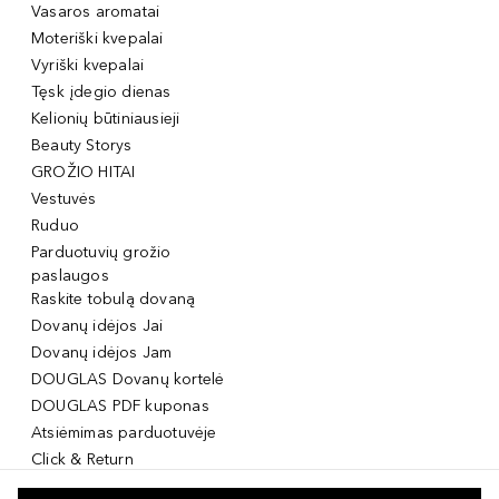
Vasaros aromatai
Moteriški kvepalai
Vyriški kvepalai
Tęsk įdegio dienas
Kelionių būtiniausieji
Beauty Storys
GROŽIO HITAI
Vestuvės
Ruduo
Parduotuvių grožio
paslaugos
Raskite tobulą dovaną
Dovanų idėjos Jai
Dovanų idėjos Jam
DOUGLAS Dovanų kortelė
DOUGLAS PDF kuponas
Atsiėmimas parduotuvėje
Click & Return
DOUGLAS Grožio Kortelė