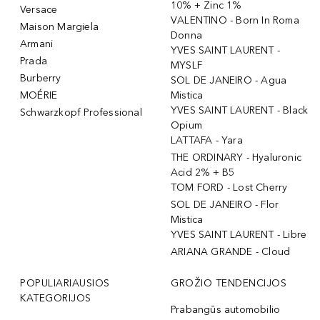
10% + Zinc 1%
Versace
VALENTINO - Born In Roma
Maison Margiela
Donna
Armani
YVES SAINT LAURENT -
Prada
MYSLF
Burberry
SOL DE JANEIRO - Agua
MOÉRIE
Mistica
YVES SAINT LAURENT - Black
Schwarzkopf Professional
Opium
LATTAFA - Yara
THE ORDINARY - Hyaluronic
Acid 2% + B5
TOM FORD - Lost Cherry
SOL DE JANEIRO - Flor
Mistica
YVES SAINT LAURENT - Libre
ARIANA GRANDE - Cloud
POPULIARIAUSIOS
GROŽIO TENDENCIJOS
KATEGORIJOS
Prabangūs automobilio