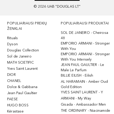
©
2026
UAB "DOUGLAS LT"
POPULIARIAUSI PREKIŲ
POPULIARIAUSI PRODUKTAI
ŽENKLAI
SOL DE JANEIRO - Cheirosa
Rituals
48
EMPORIO ARMANI - Stronger
Dyson
With You
Douglas Collection
EMPORIO ARMANI - Stronger
Sol de Janeiro
With You Intensely
MATH SCIETIFIC
JEAN PAUL GAULTIER - Le
Yves Saint Laurent
Male Le Parfum
DIOR
BILLIE EILISH - Eilish
CHANEL
AL HARAMAIN - Amber Oud
Dolce & Gabbana
Gold Edition
YVES SAINT LAURENT - Y
Jean Paul Gaultier
ARMANI - My Way
PAESE
Gisada - Ambassador Men
HUGO BOSS
THE ORDINARY - Niacinamide
Kérastase