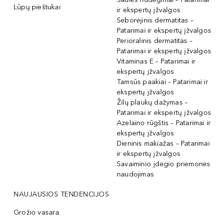
Lūpų pieštukai
ir ekspertų įžvalgos
Seborėjinis dermatitas –
Patarimai ir ekspertų įžvalgos
Perioralinis dermatitas –
Patarimai ir ekspertų įžvalgos
Vitaminas E – Patarimai ir
ekspertų įžvalgos
Tamsūs paakiai – Patarimai ir
ekspertų įžvalgos
Žilų plaukų dažymas –
Patarimai ir ekspertų įžvalgos
Azelaino rūgštis – Patarimai ir
ekspertų įžvalgos
Dieninis makiažas – Patarimai
ir ekspertų įžvalgos
Savaiminio įdegio priemonės
naudojimas
NAUJAUSIOS TENDENCIJOS
Grožio vasara