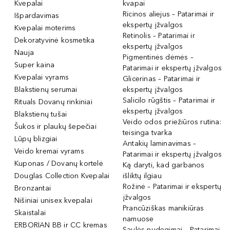
Kvepalai
kvapai
Ricinos aliejus – Patarimai ir
Išpardavimas
ekspertų įžvalgos
Kvepalai moterims
Retinolis – Patarimai ir
Dekoratyvinė kosmetika
ekspertų įžvalgos
Nauja
Pigmentinės dėmės –
Super kaina
Patarimai ir ekspertų įžvalgos
Kvepalai vyrams
Glicerinas – Patarimai ir
Blakstienų serumai
ekspertų įžvalgos
Salicilo rūgštis – Patarimai ir
Rituals Dovanų rinkiniai
ekspertų įžvalgos
Blakstienų tušai
Veido odos priežiūros rutina:
Šukos ir plaukų šepečiai
teisinga tvarka
Lūpų blizgiai
Antakių laminavimas –
Veido kremai vyrams
Patarimai ir ekspertų įžvalgos
Kuponas / Dovanų kortelė
Ką daryti, kad garbanos
Douglas Collection Kvepalai
išliktų ilgiau
Rožinė – Patarimai ir ekspertų
Bronzantai
įžvalgos
Nišiniai unisex kvepalai
Prancūziškas manikiūras
Skaistalai
namuose
ERBORIAN BB ir CC kremas
Saulės nudegimai – Patarimai