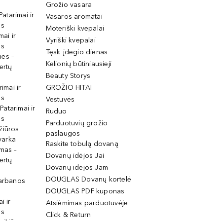
Grožio vasara
Patarimai ir
Vasaros aromatai
os
Moteriški kvepalai
mai ir
Vyriški kvepalai
os
Tęsk įdegio dienas
mės –
Kelionių būtiniausieji
ertų
Beauty Storys
rimai ir
GROŽIO HITAI
os
Vestuvės
 Patarimai ir
Ruduo
os
Parduotuvių grožio
žiūros
paslaugos
tvarka
Raskite tobulą dovaną
imas –
Dovanų idėjos Jai
ertų
Dovanų idėjos Jam
DOUGLAS Dovanų kortelė
garbanos
DOUGLAS PDF kuponas
i ir
Atsiėmimas parduotuvėje
os
Click & Return