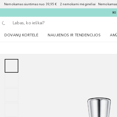
Nemokamas siuntimas nuo 39,95 € 2 nemokami mėginėliai Nemokamas d
IK
Grįžk atgal
Vykdykite paiešką
DOVANŲ KORTELĖ
NAUJIENOS IR TENDENCIJOS
AM
Atidaryti NAUJIENOS IR TENDENCIJOS 
Atid