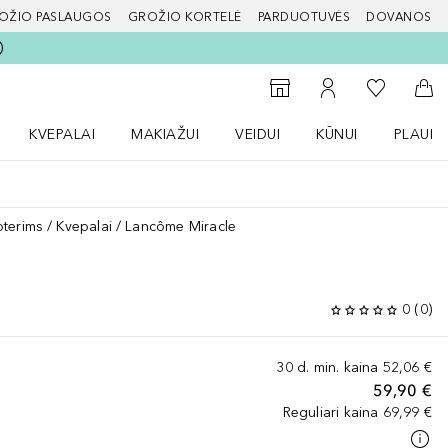
OŽIO PASLAUGOS
GROŽIO KORTELĖ
PARDUOTUVĖS
DOVANOS
slapį
Į mano nor
Į parduotuvių paiešką
Į mano paskyrą
Į kr
KVEPALAI
MAKIAŽUI
VEIDUI
KŪNUI
PLAUK
ŽENKLAI meniu
Atidaryti Kvepalai meniu
Atidaryti MAKIAŽUI meniu
Atidaryti VEIDUI meniu
Atidaryti KŪNUI men
Atidaryt
oterims
Kvepalai
Lancôme Miracle
0
(
0
)
30 d. min. kaina
52,06 €
59,90 €
Reguliari kaina
69,99 €