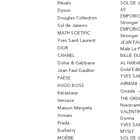
Rituals
SOL DE J
48
Dyson
EMPORIO
Douglas Collection
Stronger
Sol de Janeiro
EMPORIO
MATH SCIETIFIC
Stronger 
Yves Saint Laurent
JEAN PAU
DIOR
Male Le 
CHANEL
BILLIE EIL
Dolce & Gabbana
AL HARA
Gold Edit
Jean Paul Gaultier
YVES SAI
PAESE
ARMANI 
HUGO BOSS
Gisada -
Kérastase
THE ORD
Versace
Niacinam
Maison Margiela
VALENTIN
Armani
Donna
Prada
YVES SAI
Burberry
MYSLF
MOÉRIE
SOL DE J