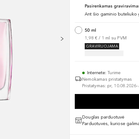
Pasirenkamas graviravimas
Ant šio gaminio buteliuko 
50 ml
1,98 €
 / 
1
ml
su PVM
GRAVIRUOJAMA
Internete
:
Turime
Nemokamas pristatymas
Pristatymas: pr, 10.08.2026
Douglas parduotuvė
Parduotuvės, kuriose galima
Praleisti slankiklį