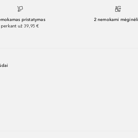
mokamas pristatymas
2 nemokami mėginėli
perkant už 39,95 €
ūdai