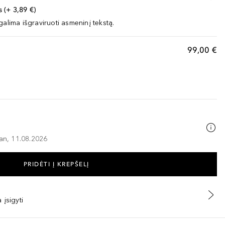
 (+ 3,89 €)
galima išgraviruoti asmeninį tekstą.
99,00 €
–an, 11.08.2026
PRIDĖTI Į KREPŠELĮ
 įsigyti