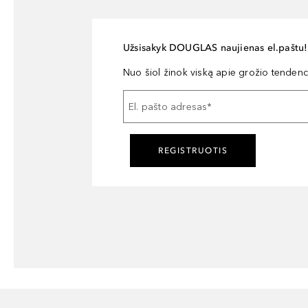
Užsisakyk DOUGLAS naujienas el.paštu!
Nuo šiol žinok viską apie grožio tendencij
El. pašto adresas
*
REGISTRUOTIS