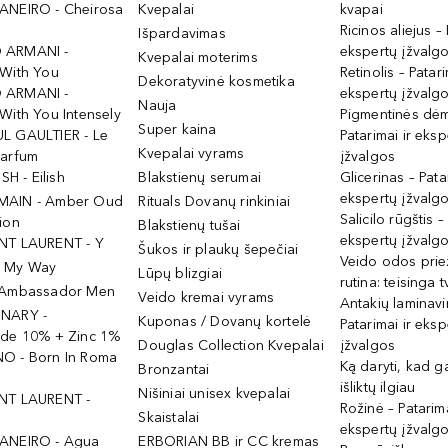
ANEIRO - Cheirosa
Kvepalai
kvapai
Ricinos aliejus – 
Išpardavimas
 ARMANI -
ekspertų įžvalg
Kvepalai moterims
 With You
Retinolis – Patari
Dekoratyvinė kosmetika
 ARMANI -
ekspertų įžvalg
Nauja
With You Intensely
Pigmentinės dė
Super kaina
L GAULTIER - Le
Patarimai ir eksp
Kvepalai vyrams
Parfum
įžvalgos
ISH - Eilish
Blakstienų serumai
Glicerinas – Pata
ekspertų įžvalg
MAIN - Amber Oud
Rituals Dovanų rinkiniai
Salicilo rūgštis –
ion
Blakstienų tušai
ekspertų įžvalg
NT LAURENT - Y
Šukos ir plaukų šepečiai
Veido odos prie
- My Way
Lūpų blizgiai
rutina: teisinga 
 Ambassador Men
Veido kremai vyrams
Antakių laminav
INARY -
Kuponas / Dovanų kortelė
Patarimai ir eksp
ide 10% + Zinc 1%
Douglas Collection Kvepalai
įžvalgos
O - Born In Roma
Ką daryti, kad 
Bronzantai
išliktų ilgiau
Nišiniai unisex kvepalai
NT LAURENT -
Rožinė – Patarima
Skaistalai
ekspertų įžvalg
ANEIRO - Agua
ERBORIAN BB ir CC kremas