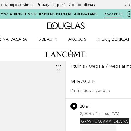
ovanų pakavimas Pristatymas per 1 - 2 darbo dienas
GR
I 25%* ATRINKTIEMS DIDESNIEMS NEI 80 ML AROMATAMS
Kodas:
BIG
Į Douglas pagrindinį pu
ŽINA VASARA
K-BEAUTY
AKCIJOS
PREKIŲ ŽENKLAI
meniu
aryti Amžina vasara meniu
Atidaryti AKCIJOS meniu
Atidaryti PREKIŲ 
Titulinis
Kvepalai
Kvepalai m
MIRACLE
Parfumuotas vanduo
30 ml
2,00 €
 / 
1
ml
su PVM
GRAVIRUOJAMA
E-KAINA