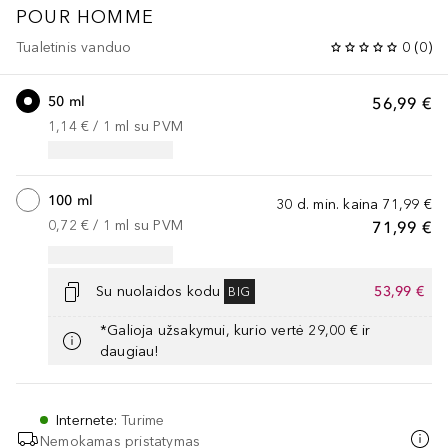
POUR HOMME
Tualetinis vanduo
0
(
0
)
50 ml
56,99 €
1,14 €
 / 
1
ml
su PVM
100 ml
30 d. min. kaina
71,99 €
0,72 €
 / 
1
ml
su PVM
71,99 €
Su nuolaidos kodu
53,99 €
BIG
*Galioja užsakymui, kurio vertė 29,00 € ir
daugiau!
Internete
:
Turime
Nemokamas pristatymas