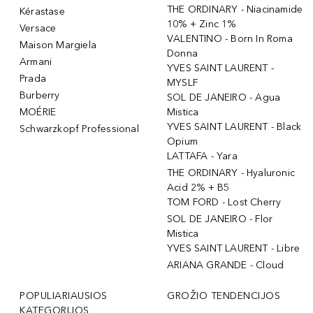
THE ORDINARY - Niacinamide
Kérastase
10% + Zinc 1%
Versace
VALENTINO - Born In Roma
Maison Margiela
Donna
Armani
YVES SAINT LAURENT -
Prada
MYSLF
Burberry
SOL DE JANEIRO - Agua
MOÉRIE
Mistica
YVES SAINT LAURENT - Black
Schwarzkopf Professional
Opium
LATTAFA - Yara
THE ORDINARY - Hyaluronic
Acid 2% + B5
TOM FORD - Lost Cherry
SOL DE JANEIRO - Flor
Mistica
YVES SAINT LAURENT - Libre
ARIANA GRANDE - Cloud
POPULIARIAUSIOS
GROŽIO TENDENCIJOS
KATEGORIJOS