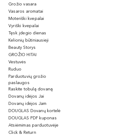
Grožio vasara
Vasaros aromatai
Moteriški kvepalai
Vyriški kvepalai
Tęsk įdegio dienas
Kelionių būtiniausieji
Beauty Storys
GROŽIO HITAI
Vestuvės
Ruduo
Parduotuvių grožio
paslaugos
Raskite tobulą dovaną
Dovanų idėjos Jai
Dovanų idėjos Jam
DOUGLAS Dovanų kortelė
DOUGLAS PDF kuponas
Atsiėmimas parduotuvėje
Click & Return