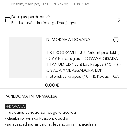
Pristatymas: pn, 07.08.2026–pr, 10.08.2026
Douglas parduotuvė
Parduotuvės, kuriose galima įsigyti
PRIDĖTI Į KREPŠELĮ
Praleisti slankiklį
NEMOKAMA DOVANA
TIK PROGRAMĖLĖJE! Perkant produktų
už 69 € ir daugiau - DOVANA GISADA
TITANIUM EDP vyriškas kvapas (10 ml) ir
GISADA AMBASSADORA EDP
moteriškas kvapas (10 ml). Kodas – GA
0,00 €
PAPILDOMA INFORMACIJA
DOVANA
Tualetinis vanduo su fougère akordu
klasikinio vyriško kvapo pobūdis
su žvaigždiniu anyžiumi, levandomis ir pačiuliais