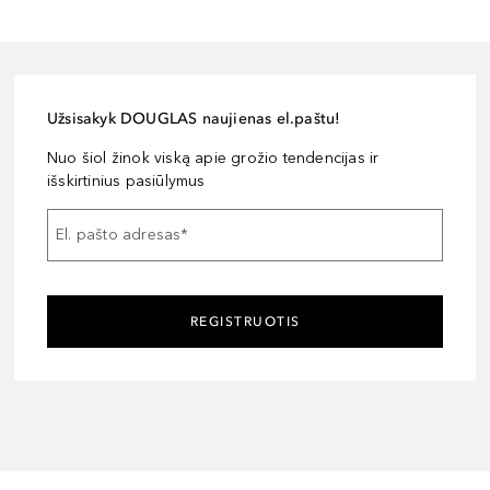
Užsisakyk DOUGLAS naujienas el.paštu!
Nuo šiol žinok viską apie grožio tendencijas ir
išskirtinius pasiūlymus
El. pašto adresas
*
REGISTRUOTIS