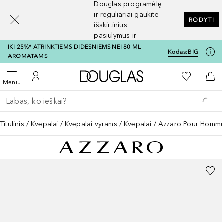
Douglas programėlę
[navigation.slideout.screenreader]
ir reguliariai gaukite
RODYTI
išskirtinius
pasiūlymus ir
nuolaidas
IKI 25%* ATRINKTIEMS DIDESNIEMS NEI 80 ML
Kodas:
BIG
AROMATAMS
Į Douglas pagrindinį pu
Į mano nor
Atidaryti meniu
Į mano paskyrą
Į kr
Meniu
Grįžk atgal
Vykdykite paiešką
Titulinis
Kvepalai
Kvepalai vyrams
Kvepalai
Azzaro Pour Homm