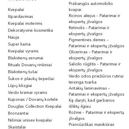
Prabangūs automobilio
Kvepalai
kvapai
Ricinos aliejus – Patarimai ir
Išpardavimas
ekspertų įžvalgos
Kvepalai moterims
Retinolis – Patarimai ir
Dekoratyvinė kosmetika
ekspertų įžvalgos
Nauja
Pigmentinės dėmės –
Super kaina
Patarimai ir ekspertų įžvalgos
Kvepalai vyrams
Glicerinas – Patarimai ir
Blakstienų serumai
ekspertų įžvalgos
Salicilo rūgštis – Patarimai ir
Rituals Dovanų rinkiniai
ekspertų įžvalgos
Blakstienų tušai
Veido odos priežiūros rutina:
Šukos ir plaukų šepečiai
teisinga tvarka
Lūpų blizgiai
Antakių laminavimas –
Veido kremai vyrams
Patarimai ir ekspertų įžvalgos
Kuponas / Dovanų kortelė
Ką daryti, kad garbanos
Douglas Collection Kvepalai
išliktų ilgiau
Rožinė – Patarimai ir ekspertų
Bronzantai
įžvalgos
Nišiniai unisex kvepalai
Prancūziškas manikiūras
Skaistalai