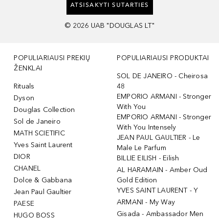
ATSISAKYTI SUTARTIES
©
2026
UAB "DOUGLAS LT"
POPULIARIAUSI PREKIŲ
POPULIARIAUSI PRODUKTAI
ŽENKLAI
SOL DE JANEIRO - Cheirosa
Rituals
48
EMPORIO ARMANI - Stronger
Dyson
With You
Douglas Collection
EMPORIO ARMANI - Stronger
Sol de Janeiro
With You Intensely
MATH SCIETIFIC
JEAN PAUL GAULTIER - Le
Yves Saint Laurent
Male Le Parfum
DIOR
BILLIE EILISH - Eilish
CHANEL
AL HARAMAIN - Amber Oud
Dolce & Gabbana
Gold Edition
YVES SAINT LAURENT - Y
Jean Paul Gaultier
ARMANI - My Way
PAESE
Gisada - Ambassador Men
HUGO BOSS