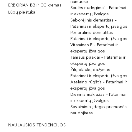
namuose
ERBORIAN BB ir CC kremas
Saulės nudegimai – Patarimai
Lūpų pieštukai
ir ekspertų įžvalgos
Seborėjinis dermatitas –
Patarimai ir ekspertų įžvalgos
Perioralinis dermatitas –
Patarimai ir ekspertų įžvalgos
Vitaminas E – Patarimai ir
ekspertų įžvalgos
Tamsūs paakiai – Patarimai ir
ekspertų įžvalgos
Žilų plaukų dažymas –
Patarimai ir ekspertų įžvalgos
Azelaino rūgštis – Patarimai ir
ekspertų įžvalgos
Dieninis makiažas – Patarimai
ir ekspertų įžvalgos
Savaiminio įdegio priemonės
naudojimas
NAUJAUSIOS TENDENCIJOS