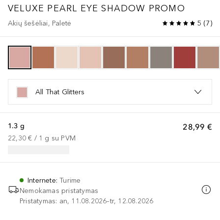
VELUXE PEARL EYE SHADOW PROMO
Akių šešėliai, Paletė
5
(
7
)
All That Glitters
1.3 g
28,99 €
22,30 €
 / 
1
g
su PVM
Internete
:
Turime
Nemokamas pristatymas
Pristatymas: an, 11.08.2026–tr, 12.08.2026