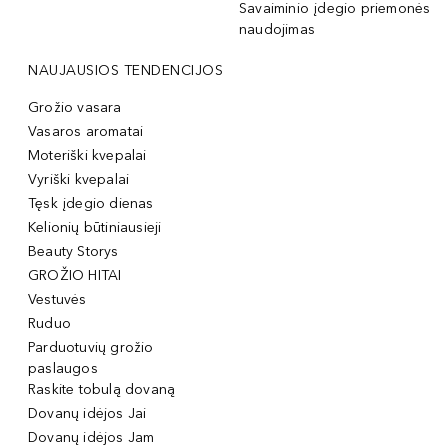
Savaiminio įdegio priemonės
naudojimas
NAUJAUSIOS TENDENCIJOS
Grožio vasara
Vasaros aromatai
Moteriški kvepalai
Vyriški kvepalai
Tęsk įdegio dienas
Kelionių būtiniausieji
Beauty Storys
GROŽIO HITAI
Vestuvės
Ruduo
Parduotuvių grožio
paslaugos
Raskite tobulą dovaną
Dovanų idėjos Jai
Dovanų idėjos Jam