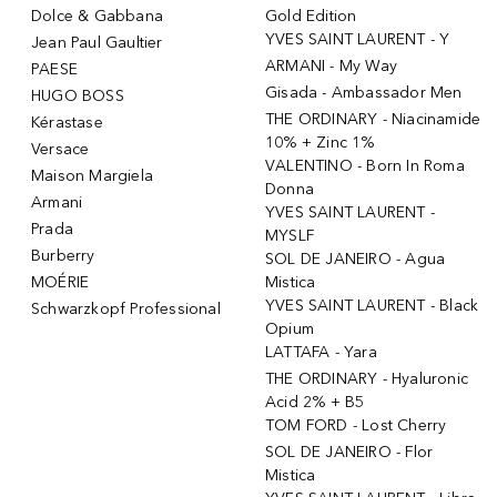
Dolce & Gabbana
Gold Edition
YVES SAINT LAURENT - Y
Jean Paul Gaultier
ARMANI - My Way
PAESE
Gisada - Ambassador Men
HUGO BOSS
THE ORDINARY - Niacinamide
Kérastase
10% + Zinc 1%
Versace
VALENTINO - Born In Roma
Maison Margiela
Donna
Armani
YVES SAINT LAURENT -
Prada
MYSLF
Burberry
SOL DE JANEIRO - Agua
MOÉRIE
Mistica
YVES SAINT LAURENT - Black
Schwarzkopf Professional
Opium
LATTAFA - Yara
THE ORDINARY - Hyaluronic
Acid 2% + B5
TOM FORD - Lost Cherry
SOL DE JANEIRO - Flor
Mistica