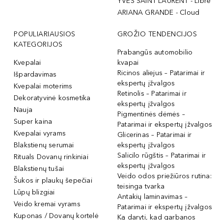
YVES SAINT LAURENT - Libre
ARIANA GRANDE - Cloud
POPULIARIAUSIOS
GROŽIO TENDENCIJOS
KATEGORIJOS
Prabangūs automobilio
Kvepalai
kvapai
Ricinos aliejus – Patarimai ir
Išpardavimas
ekspertų įžvalgos
Kvepalai moterims
Retinolis – Patarimai ir
Dekoratyvinė kosmetika
ekspertų įžvalgos
Nauja
Pigmentinės dėmės –
Super kaina
Patarimai ir ekspertų įžvalgos
Kvepalai vyrams
Glicerinas – Patarimai ir
Blakstienų serumai
ekspertų įžvalgos
Salicilo rūgštis – Patarimai ir
Rituals Dovanų rinkiniai
ekspertų įžvalgos
Blakstienų tušai
Veido odos priežiūros rutina:
Šukos ir plaukų šepečiai
teisinga tvarka
Lūpų blizgiai
Antakių laminavimas –
Veido kremai vyrams
Patarimai ir ekspertų įžvalgos
Kuponas / Dovanų kortelė
Ką daryti, kad garbanos