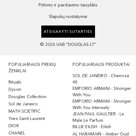
Pirkimo ir pardavimo taisyklės
Slapukų nustatymai
ATSISAKYTI SUTARTIES
©
2026
UAB "DOUGLAS LT"
POPULIARIAUSI PREKIŲ
POPULIARIAUSI PRODUKTAI
ŽENKLAI
SOL DE JANEIRO - Cheirosa
Rituals
48
EMPORIO ARMANI - Stronger
Dyson
With You
Douglas Collection
EMPORIO ARMANI - Stronger
Sol de Janeiro
With You Intensely
MATH SCIETIFIC
JEAN PAUL GAULTIER - Le
Yves Saint Laurent
Male Le Parfum
DIOR
BILLIE EILISH - Eilish
CHANEL
AL HARAMAIN - Amber Oud