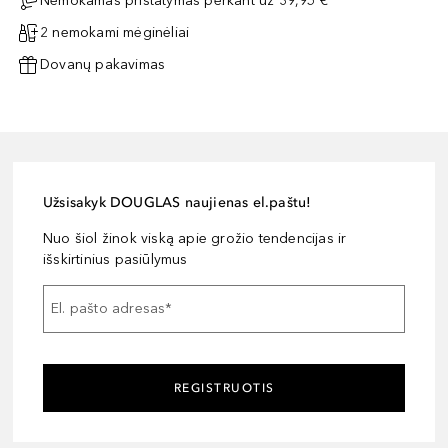
Nemokamas pristatymas perkant už 39,95 €
2 nemokami mėginėliai
Dovanų pakavimas
Užsisakyk DOUGLAS naujienas el.paštu!
Nuo šiol žinok viską apie grožio tendencijas ir
išskirtinius pasiūlymus
El. pašto adresas
*
REGISTRUOTIS