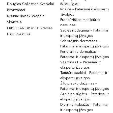
Douglas Collection Kvepalai
išliktų ilgiau
Rožinė – Patarimai ir ekspertų
Bronzantai
įžvalgos
Nišiniai unisex kvepalai
Prancūziškas manikiūras
Skaistalai
namuose
ERBORIAN BB ir CC kremas
Saulės nudegimai – Patarimai
Lūpų pieštukai
ir ekspertų įžvalgos
Seborėjinis dermatitas –
Patarimai ir ekspertų įžvalgos
Perioralinis dermatitas –
Patarimai ir ekspertų įžvalgos
Vitaminas E – Patarimai ir
ekspertų įžvalgos
Tamsūs paakiai – Patarimai ir
ekspertų įžvalgos
Žilų plaukų dažymas –
Patarimai ir ekspertų įžvalgos
Azelaino rūgštis – Patarimai ir
ekspertų įžvalgos
Dieninis makiažas – Patarimai
ir ekspertų įžvalgos