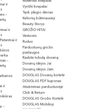
Moteriški kvepalai
mai ir
Vyriški kvepalai
os
Tęsk įdegio dienas
mės –
Kelionių būtiniausieji
ertų
Beauty Storys
rimai ir
GROŽIO HITAI
os
Vestuvės
 Patarimai ir
Ruduo
os
Parduotuvių grožio
žiūros
paslaugos
tvarka
Raskite tobulą dovaną
imas –
Dovanų idėjos Jai
ertų
Dovanų idėjos Jam
DOUGLAS Dovanų kortelė
garbanos
DOUGLAS PDF kuponas
i ir
Atsiėmimas parduotuvėje
os
Click & Return
nikiūras
DOUGLAS Grožio Kortelė
DOUGLAS Mobilioji
i –