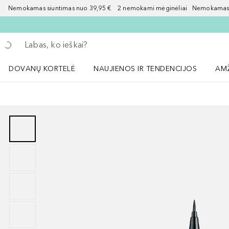
Nemokamas siuntimas nuo 39,95 € 2 nemokami mėginėliai Nemokamas d
Grįžk atgal
Vykdykite paiešką
DOVANŲ KORTELĖ
NAUJIENOS IR TENDENCIJOS
AM
Atidaryti NAUJIENOS IR TENDENCIJOS 
Atid