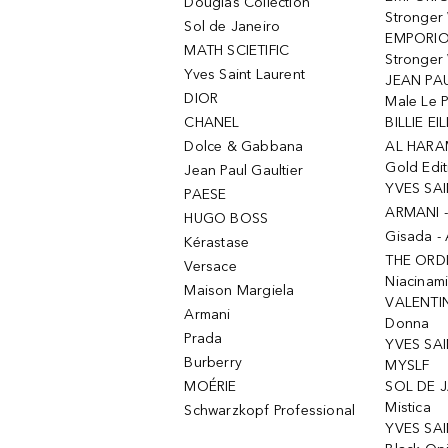
Douglas Collection
Stronger
Sol de Janeiro
EMPORIO
MATH SCIETIFIC
Stronger 
Yves Saint Laurent
JEAN PAU
DIOR
Male Le 
CHANEL
BILLIE EIL
Dolce & Gabbana
AL HARA
Gold Edit
Jean Paul Gaultier
YVES SAI
PAESE
ARMANI 
HUGO BOSS
Gisada -
Kérastase
THE ORD
Versace
Niacinam
Maison Margiela
VALENTIN
Armani
Donna
Prada
YVES SAI
Burberry
MYSLF
MOÉRIE
SOL DE J
Mistica
Schwarzkopf Professional
YVES SAI