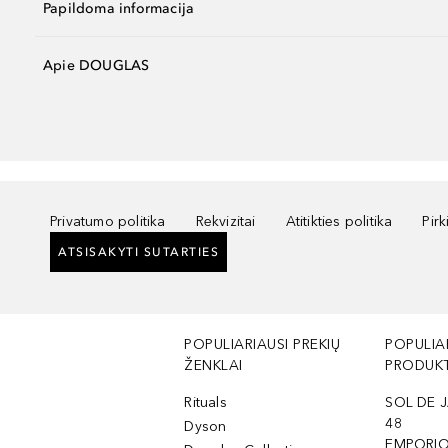
Papildoma informacija
Apie DOUGLAS
Privatumo politika
Rekvizitai
Atitikties politika
Pir
ATSISAKYTI SUTARTIES
POPULIARIAUSI PREKIŲ
POPULIA
ŽENKLAI
PRODUKT
Rituals
SOL DE J
48
Dyson
EMPORIO