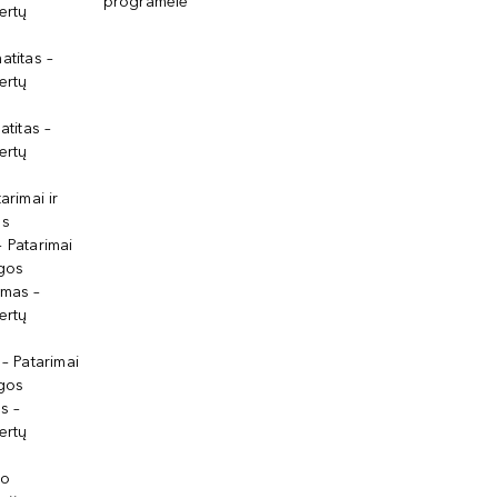
programėlė
ertų
atitas –
ertų
atitas –
ertų
arimai ir
os
 Patarimai
lgos
ymas –
ertų
 – Patarimai
lgos
s –
ertų
io