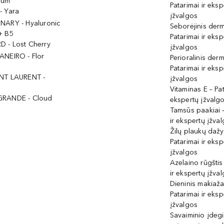
ium
Patarimai ir eksp
- Yara
įžvalgos
NARY - Hyaluronic
Seborėjinis derm
+ B5
Patarimai ir eksp
 - Lost Cherry
įžvalgos
ANEIRO - Flor
Perioralinis derm
Patarimai ir eksp
NT LAURENT -
įžvalgos
Vitaminas E – Pat
GRANDE - Cloud
ekspertų įžvalg
Tamsūs paakiai –
ir ekspertų įžva
Žilų plaukų daž
Patarimai ir eksp
įžvalgos
Azelaino rūgštis
ir ekspertų įžva
Dieninis makiaža
Patarimai ir eksp
įžvalgos
Savaiminio įdeg