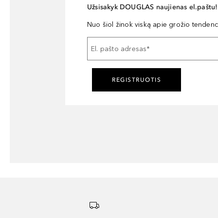
Užsisakyk DOUGLAS naujienas el.paštu!
Nuo šiol žinok viską apie grožio tendencij
El. pašto adresas
*
REGISTRUOTIS