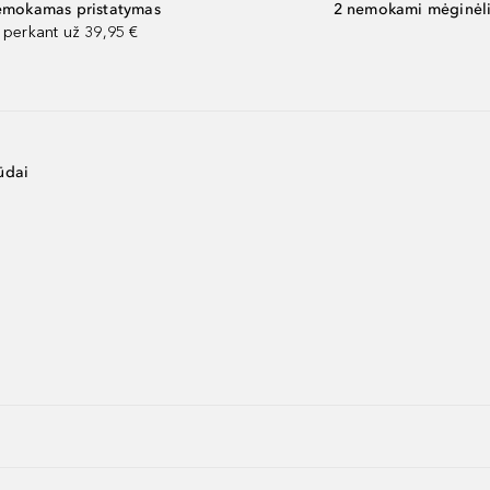
mokamas pristatymas
2 nemokami mėginėli
perkant už 39,95 €
ūdai