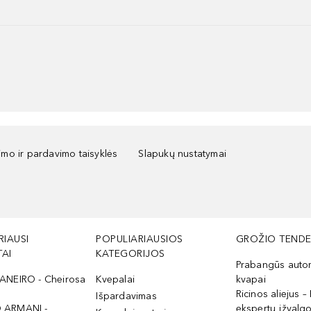
kimo ir pardavimo taisyklės
Slapukų nustatymai
RIAUSI
POPULIARIAUSIOS
GROŽIO TENDE
AI
KATEGORIJOS
Prabangūs auto
ANEIRO - Cheirosa
Kvepalai
kvapai
Ricinos aliejus – 
Išpardavimas
 ARMANI -
ekspertų įžvalg