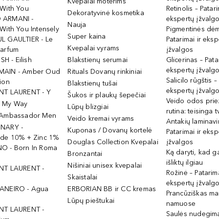
Kvepalai moterims
 With You
Retinolis – Patari
Dekoratyvinė kosmetika
 ARMANI -
ekspertų įžvalg
Nauja
With You Intensely
Pigmentinės dė
Super kaina
L GAULTIER - Le
Patarimai ir eksp
Kvepalai vyrams
Parfum
įžvalgos
ISH - Eilish
Blakstienų serumai
Glicerinas – Pata
ekspertų įžvalg
MAIN - Amber Oud
Rituals Dovanų rinkiniai
Salicilo rūgštis –
ion
Blakstienų tušai
ekspertų įžvalg
NT LAURENT - Y
Šukos ir plaukų šepečiai
Veido odos prie
- My Way
Lūpų blizgiai
rutina: teisinga 
 Ambassador Men
Veido kremai vyrams
Antakių laminav
INARY -
Kuponas / Dovanų kortelė
Patarimai ir eksp
ide 10% + Zinc 1%
Douglas Collection Kvepalai
įžvalgos
O - Born In Roma
Ką daryti, kad 
Bronzantai
išliktų ilgiau
Nišiniai unisex kvepalai
NT LAURENT -
Rožinė – Patarima
Skaistalai
ekspertų įžvalg
ANEIRO - Agua
ERBORIAN BB ir CC kremas
Prancūziškas ma
Lūpų pieštukai
namuose
NT LAURENT -
Saulės nudegima