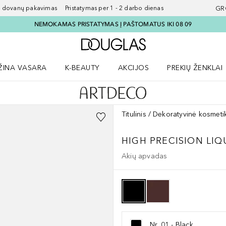
ovanų pakavimas Pristatymas per 1 - 2 darbo dienas
GR
NEMOKAMAS PRISTATYMAS Į PAŠTOMATUS IKI 08 09
Į Douglas pagrindinį pu
ŽINA VASARA
K-BEAUTY
AKCIJOS
PREKIŲ ŽENKLAI
meniu
aryti Amžina vasara meniu
Atidaryti AKCIJOS meniu
Atidaryti PREKIŲ 
Titulinis
Dekoratyvinė kosmeti
HIGH PRECISION LIQ
Akių apvadas
Nr. 01 - Black