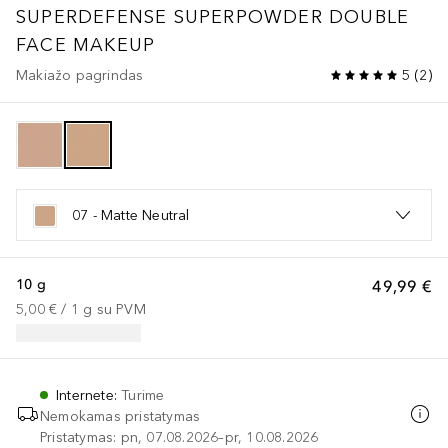
SUPERDEFENSE
SUPERPOWDER DOUBLE
FACE MAKEUP
Makiažo pagrindas
5
(
2
)
07 - Matte Neutral
10 g
49,99 €
5,00 €
 / 
1
g
su PVM
Internete
:
Turime
Nemokamas pristatymas
Pristatymas: pn, 07.08.2026–pr, 10.08.2026