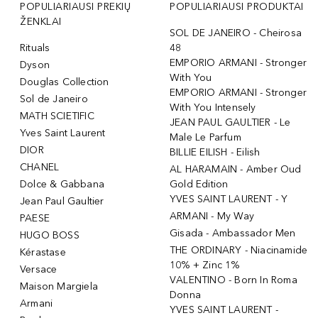
POPULIARIAUSI PREKIŲ
POPULIARIAUSI PRODUKTAI
ŽENKLAI
SOL DE JANEIRO - Cheirosa
Rituals
48
EMPORIO ARMANI - Stronger
Dyson
With You
Douglas Collection
EMPORIO ARMANI - Stronger
Sol de Janeiro
With You Intensely
MATH SCIETIFIC
JEAN PAUL GAULTIER - Le
Yves Saint Laurent
Male Le Parfum
DIOR
BILLIE EILISH - Eilish
CHANEL
AL HARAMAIN - Amber Oud
Dolce & Gabbana
Gold Edition
YVES SAINT LAURENT - Y
Jean Paul Gaultier
ARMANI - My Way
PAESE
Gisada - Ambassador Men
HUGO BOSS
THE ORDINARY - Niacinamide
Kérastase
10% + Zinc 1%
Versace
VALENTINO - Born In Roma
Maison Margiela
Donna
Armani
YVES SAINT LAURENT -