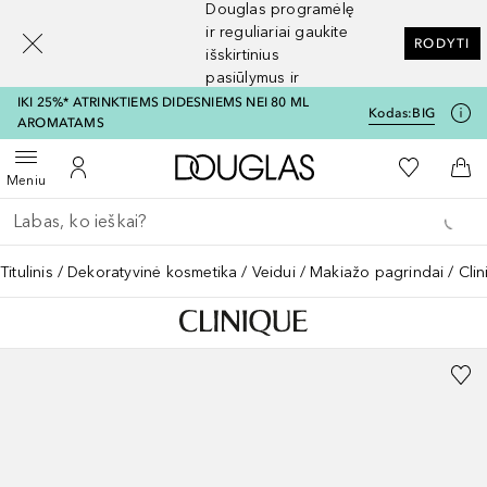
Douglas programėlę
[navigation.slideout.screenreader]
ir reguliariai gaukite
RODYTI
išskirtinius
pasiūlymus ir
nuolaidas
IKI 25%* ATRINKTIEMS DIDESNIEMS NEI 80 ML
Kodas:
BIG
AROMATAMS
Į Douglas pagrindinį pu
Į mano nor
Atidaryti meniu
Į mano paskyrą
Į kr
Meniu
Grįžk atgal
Vykdykite paiešką
Titulinis
Dekoratyvinė kosmetika
Veidui
Makiažo pagrindai
Cli