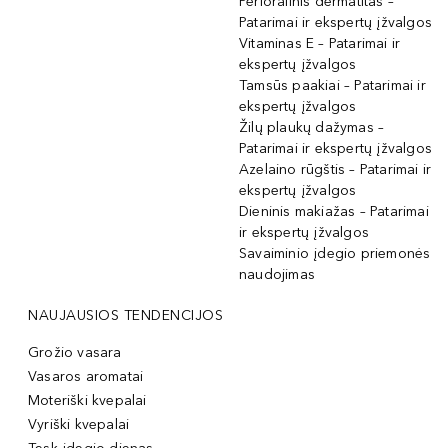
Perioralinis dermatitas –
Patarimai ir ekspertų įžvalgos
Vitaminas E – Patarimai ir
ekspertų įžvalgos
Tamsūs paakiai – Patarimai ir
ekspertų įžvalgos
Žilų plaukų dažymas –
Patarimai ir ekspertų įžvalgos
Azelaino rūgštis – Patarimai ir
ekspertų įžvalgos
Dieninis makiažas – Patarimai
ir ekspertų įžvalgos
Savaiminio įdegio priemonės
naudojimas
NAUJAUSIOS TENDENCIJOS
Grožio vasara
Vasaros aromatai
Moteriški kvepalai
Vyriški kvepalai