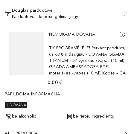
Douglas parduotuvė
Parduotuvės, kuriose galima įsigyti
PRIDĖTI Į KREPŠELĮ
Praleisti slankiklį
NEMOKAMA DOVANA
TIK PROGRAMĖLĖJE! Perkant produktų
už 69 € ir daugiau - DOVANA GISADA
TITANIUM EDP vyriškas kvapas (10 ml) ir
GISADA AMBASSADORA EDP
moteriškas kvapas (10 ml). Kodas – GA
0,00 €
PAPILDOMA INFORMACIJA
DOVANA
be alkoholio
be riebių ingredientų
APIE PRODUKTĄ