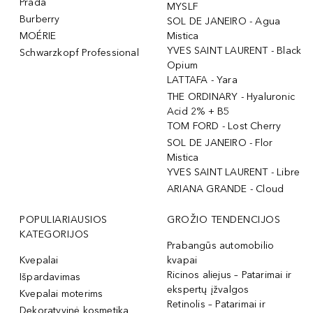
Prada
MYSLF
Burberry
SOL DE JANEIRO - Agua
MOÉRIE
Mistica
YVES SAINT LAURENT - Black
Schwarzkopf Professional
Opium
LATTAFA - Yara
THE ORDINARY - Hyaluronic
Acid 2% + B5
TOM FORD - Lost Cherry
SOL DE JANEIRO - Flor
Mistica
YVES SAINT LAURENT - Libre
ARIANA GRANDE - Cloud
POPULIARIAUSIOS
GROŽIO TENDENCIJOS
KATEGORIJOS
Prabangūs automobilio
Kvepalai
kvapai
Ricinos aliejus – Patarimai ir
Išpardavimas
ekspertų įžvalgos
Kvepalai moterims
Retinolis – Patarimai ir
Dekoratyvinė kosmetika