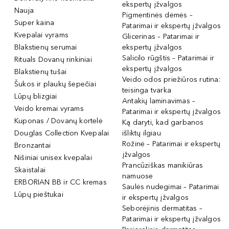
ekspertų įžvalgos
Nauja
Pigmentinės dėmės –
Super kaina
Patarimai ir ekspertų įžvalgos
Kvepalai vyrams
Glicerinas – Patarimai ir
Blakstienų serumai
ekspertų įžvalgos
Salicilo rūgštis – Patarimai ir
Rituals Dovanų rinkiniai
ekspertų įžvalgos
Blakstienų tušai
Veido odos priežiūros rutina:
Šukos ir plaukų šepečiai
teisinga tvarka
Lūpų blizgiai
Antakių laminavimas –
Veido kremai vyrams
Patarimai ir ekspertų įžvalgos
Kuponas / Dovanų kortelė
Ką daryti, kad garbanos
Douglas Collection Kvepalai
išliktų ilgiau
Rožinė – Patarimai ir ekspertų
Bronzantai
įžvalgos
Nišiniai unisex kvepalai
Prancūziškas manikiūras
Skaistalai
namuose
ERBORIAN BB ir CC kremas
Saulės nudegimai – Patarimai
Lūpų pieštukai
ir ekspertų įžvalgos
Seborėjinis dermatitas –
Patarimai ir ekspertų įžvalgos