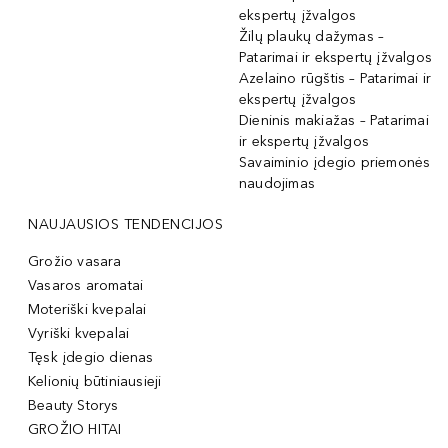
ekspertų įžvalgos
Žilų plaukų dažymas –
Patarimai ir ekspertų įžvalgos
Azelaino rūgštis – Patarimai ir
ekspertų įžvalgos
Dieninis makiažas – Patarimai
ir ekspertų įžvalgos
Savaiminio įdegio priemonės
naudojimas
NAUJAUSIOS TENDENCIJOS
Grožio vasara
Vasaros aromatai
Moteriški kvepalai
Vyriški kvepalai
Tęsk įdegio dienas
Kelionių būtiniausieji
Beauty Storys
GROŽIO HITAI