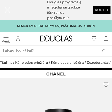
Douglas programėlę
[navigation.slideout.screenreader]
ir reguliariai gaukite
RODYTI
išskirtinius
pasiūlymus ir
nuolaidas
NEMOKAMAS PRISTATYMAS Į PAŠTOMATUS IKI 08 09
Į Douglas pagrindinį pu
Į mano nor
Atidaryti meniu
Į mano paskyrą
Į kr
Meniu
Grįžk atgal
Vykdykite paiešką
Titulinis
Kūno odos priežiūra
Kūno odos priežiūra
Dezodorantai