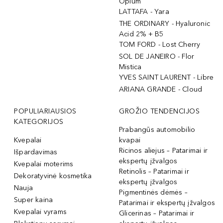
Opium
LATTAFA - Yara
THE ORDINARY - Hyaluronic
Acid 2% + B5
TOM FORD - Lost Cherry
SOL DE JANEIRO - Flor
Mistica
YVES SAINT LAURENT - Libre
ARIANA GRANDE - Cloud
POPULIARIAUSIOS
GROŽIO TENDENCIJOS
KATEGORIJOS
Prabangūs automobilio
Kvepalai
kvapai
Ricinos aliejus – Patarimai ir
Išpardavimas
ekspertų įžvalgos
Kvepalai moterims
Retinolis – Patarimai ir
Dekoratyvinė kosmetika
ekspertų įžvalgos
Nauja
Pigmentinės dėmės –
Super kaina
Patarimai ir ekspertų įžvalgos
Kvepalai vyrams
Glicerinas – Patarimai ir