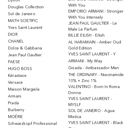
Dyson
With You
Douglas Collection
EMPORIO ARMANI - Stronger
Sol de Janeiro
With You Intensely
MATH SCIETIFIC
JEAN PAUL GAULTIER - Le
Yves Saint Laurent
Male Le Parfum
DIOR
BILLIE EILISH - Eilish
CHANEL
AL HARAMAIN - Amber Oud
Dolce & Gabbana
Gold Edition
YVES SAINT LAURENT - Y
Jean Paul Gaultier
ARMANI - My Way
PAESE
Gisada - Ambassador Men
HUGO BOSS
THE ORDINARY - Niacinamide
Kérastase
10% + Zinc 1%
Versace
VALENTINO - Born In Roma
Maison Margiela
Donna
Armani
YVES SAINT LAURENT -
Prada
MYSLF
Burberry
SOL DE JANEIRO - Agua
MOÉRIE
Mistica
YVES SAINT LAURENT - Black
Schwarzkopf Professional