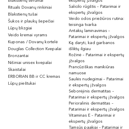
Blakstienų serumai
ekspertų įžvalgos
Salicilo rūgštis – Patarimai ir
Rituals Dovanų rinkiniai
ekspertų įžvalgos
Blakstienų tušai
Veido odos priežiūros rutina:
Šukos ir plaukų šepečiai
teisinga tvarka
Lūpų blizgiai
Antakių laminavimas –
Veido kremai vyrams
Patarimai ir ekspertų įžvalgos
Kuponas / Dovanų kortelė
Ką daryti, kad garbanos
Douglas Collection Kvepalai
išliktų ilgiau
Rožinė – Patarimai ir ekspertų
Bronzantai
įžvalgos
Nišiniai unisex kvepalai
Prancūziškas manikiūras
Skaistalai
namuose
ERBORIAN BB ir CC kremas
Saulės nudegimai – Patarimai
Lūpų pieštukai
ir ekspertų įžvalgos
Seborėjinis dermatitas –
Patarimai ir ekspertų įžvalgos
Perioralinis dermatitas –
Patarimai ir ekspertų įžvalgos
Vitaminas E – Patarimai ir
ekspertų įžvalgos
Tamsūs paakiai – Patarimai ir