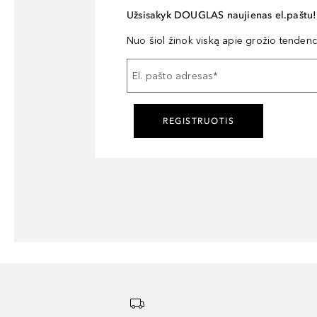
Užsisakyk DOUGLAS naujienas el.paštu!
Nuo šiol žinok viską apie grožio tendencij
El. pašto adresas
*
REGISTRUOTIS