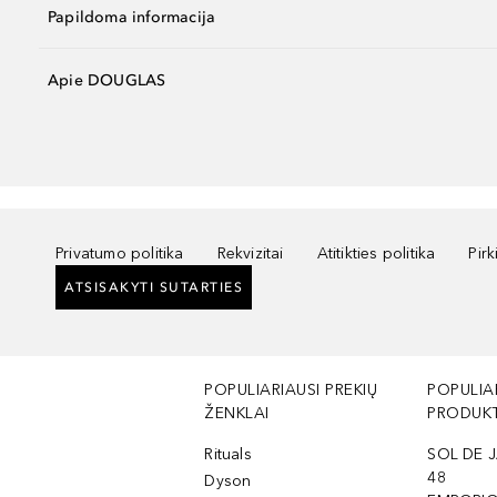
Papildoma informacija
Apie DOUGLAS
Privatumo politika
Rekvizitai
Atitikties politika
Pir
ATSISAKYTI SUTARTIES
POPULIARIAUSI PREKIŲ
POPULIA
ŽENKLAI
PRODUKT
Rituals
SOL DE J
48
Dyson