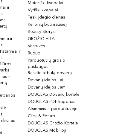
os
Moteriški kvepalai
mai ir
Vyriški kvepalai
os
Tęsk įdegio dienas
mės –
Kelionių būtiniausieji
ertų
Beauty Storys
rimai ir
GROŽIO HITAI
os
Vestuvės
 Patarimai ir
Ruduo
os
Parduotuvių grožio
žiūros
paslaugos
tvarka
Raskite tobulą dovaną
imas –
Dovanų idėjos Jai
ertų
Dovanų idėjos Jam
DOUGLAS Dovanų kortelė
garbanos
DOUGLAS PDF kuponas
i ir
Atsiėmimas parduotuvėje
os
Click & Return
nikiūras
DOUGLAS Grožio Kortelė
DOUGLAS Mobilioji
i –