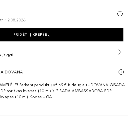
tr, 12.08.2026
PRIDĖTI Į KREPŠELĮ
 įsigyti
A DOVANA
AMĖLĖJE! Perkant produktų už 69 € ir daugiau - DOVANA GISADA
EDP vyriškas kvapas (10 ml) ir GISADA AMBASSADORA EDP
 kvapas (10 ml). Kodas – GA