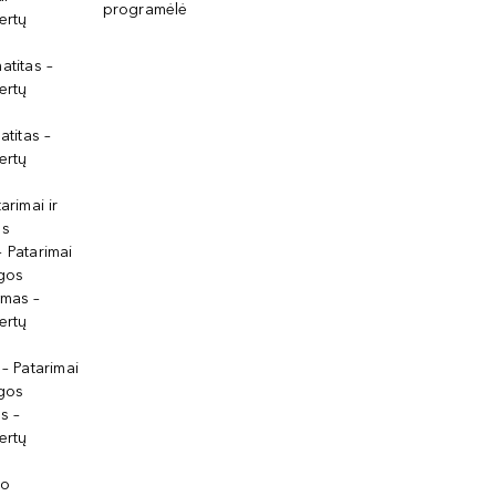
programėlė
ertų
atitas –
ertų
atitas –
ertų
arimai ir
os
 Patarimai
lgos
ymas –
ertų
 – Patarimai
lgos
s –
ertų
io