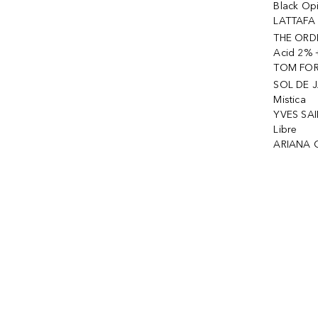
Black Op
LATTAFA 
THE ORDI
Acid 2% 
TOM FORD
SOL DE J
Mistica
YVES SAI
Libre
ARIANA 