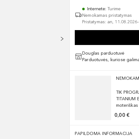
Internete
:
Turime
Nemokamas pristatymas
Pristatymas: an, 11.08.2026–
Douglas parduotuvė
Parduotuvės, kuriose galima
Praleisti slankiklį
NEMOKAM
TIK PROGR
TITANIUM 
moteriškas
0,00 €
PAPILDOMA INFORMACIJA