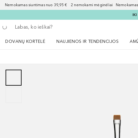
Nemokamas siuntimas nuo 39,95 € 2 nemokami mėginėliai Nemokamas d
IK
Grįžk atgal
Vykdykite paiešką
DOVANŲ KORTELĖ
NAUJIENOS IR TENDENCIJOS
AM
Atidaryti NAUJIENOS IR TENDENCIJOS 
Atid