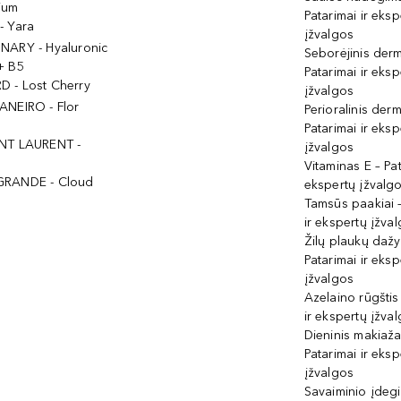
ium
Patarimai ir eksp
- Yara
įžvalgos
NARY - Hyaluronic
Seborėjinis derm
+ B5
Patarimai ir eksp
 - Lost Cherry
įžvalgos
ANEIRO - Flor
Perioralinis derm
Patarimai ir eksp
NT LAURENT -
įžvalgos
Vitaminas E – Pat
GRANDE - Cloud
ekspertų įžvalg
Tamsūs paakiai –
ir ekspertų įžva
Žilų plaukų daž
Patarimai ir eksp
įžvalgos
Azelaino rūgštis
ir ekspertų įžva
Dieninis makiaža
Patarimai ir eksp
įžvalgos
Savaiminio įdeg