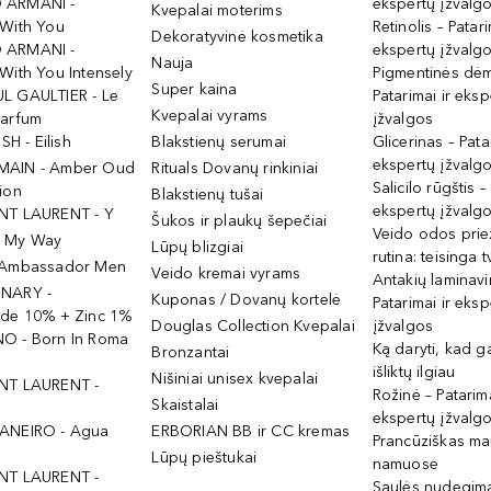
 ARMANI -
ekspertų įžvalg
Kvepalai moterims
 With You
Retinolis – Patari
Dekoratyvinė kosmetika
 ARMANI -
ekspertų įžvalg
Nauja
With You Intensely
Pigmentinės dė
Super kaina
L GAULTIER - Le
Patarimai ir eksp
Kvepalai vyrams
Parfum
įžvalgos
ISH - Eilish
Blakstienų serumai
Glicerinas – Pata
ekspertų įžvalg
MAIN - Amber Oud
Rituals Dovanų rinkiniai
Salicilo rūgštis –
ion
Blakstienų tušai
ekspertų įžvalg
NT LAURENT - Y
Šukos ir plaukų šepečiai
Veido odos prie
- My Way
Lūpų blizgiai
rutina: teisinga 
 Ambassador Men
Veido kremai vyrams
Antakių laminav
INARY -
Kuponas / Dovanų kortelė
Patarimai ir eksp
ide 10% + Zinc 1%
Douglas Collection Kvepalai
įžvalgos
O - Born In Roma
Ką daryti, kad 
Bronzantai
išliktų ilgiau
Nišiniai unisex kvepalai
NT LAURENT -
Rožinė – Patarima
Skaistalai
ekspertų įžvalg
ANEIRO - Agua
ERBORIAN BB ir CC kremas
Prancūziškas ma
Lūpų pieštukai
namuose
NT LAURENT -
Saulės nudegima