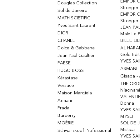
EMPORIO
Douglas Collection
Stronger
Sol de Janeiro
EMPORIO
MATH SCIETIFIC
Stronger 
Yves Saint Laurent
JEAN PAU
DIOR
Male Le 
CHANEL
BILLIE EIL
Dolce & Gabbana
AL HARA
Gold Edit
Jean Paul Gaultier
YVES SAI
PAESE
ARMANI 
HUGO BOSS
Gisada -
Kérastase
THE ORD
Versace
Niacinam
Maison Margiela
VALENTIN
Armani
Donna
Prada
YVES SAI
Burberry
MYSLF
MOÉRIE
SOL DE J
Mistica
Schwarzkopf Professional
YVES SAI