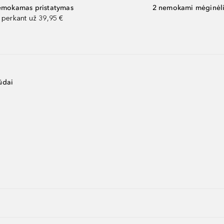
mokamas pristatymas
2 nemokami mėginėli
perkant už 39,95 €
ūdai