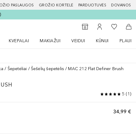
OŽIO PASLAUGOS
GROŽIO KORTELĖ
PARDUOTUVĖS
DOVANOS
slapį
Į mano nor
Į parduotuvių paiešką
Į mano paskyrą
Į kr
KVEPALAI
MAKIAŽUI
VEIDUI
KŪNUI
PLAUK
ŽENKLAI meniu
Atidaryti Kvepalai meniu
Atidaryti MAKIAŽUI meniu
Atidaryti VEIDUI meniu
Atidaryti KŪNUI men
Atidaryt
ka
Šepetėliai
Šešėlių šepetėlis
MAC 212 Flat Definer Brush
RUSH
5
(
1
)
34,99 €