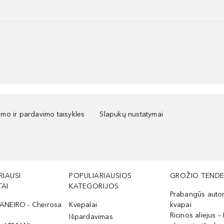
kimo ir pardavimo taisyklės
Slapukų nustatymai
RIAUSI
POPULIARIAUSIOS
GROŽIO TENDE
AI
KATEGORIJOS
Prabangūs auto
ANEIRO - Cheirosa
Kvepalai
kvapai
Ricinos aliejus – 
Išpardavimas