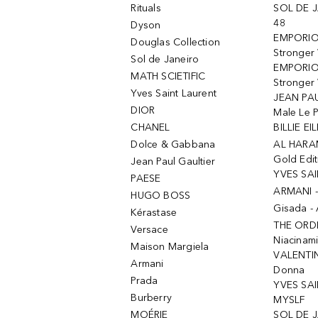
Rituals
SOL DE J
48
Dyson
EMPORIO
Douglas Collection
Stronger
Sol de Janeiro
EMPORIO
MATH SCIETIFIC
Stronger 
Yves Saint Laurent
JEAN PAU
DIOR
Male Le 
CHANEL
BILLIE EIL
Dolce & Gabbana
AL HARA
Gold Edit
Jean Paul Gaultier
YVES SAI
PAESE
ARMANI 
HUGO BOSS
Gisada -
Kérastase
THE ORD
Versace
Niacinam
Maison Margiela
VALENTIN
Armani
Donna
Prada
YVES SAI
Burberry
MYSLF
MOÉRIE
SOL DE J