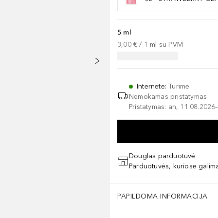
5 ml
3,00 €
 / 
1
ml
su PVM
Internete
:
Turime
Nemokamas pristatymas
Pristatymas: an, 11.08.2026–
Douglas parduotuvė
Parduotuvės, kuriose galima
PAPILDOMA INFORMACIJA