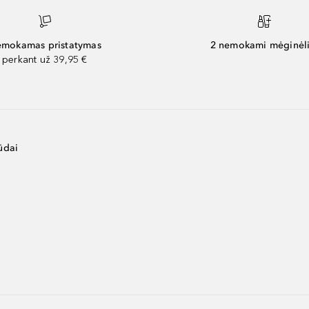
mokamas pristatymas
2 nemokami mėginėli
perkant už 39,95 €
ūdai