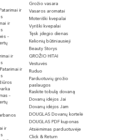
Grožio vasara
Patarimai ir
Vasaros aromatai
os
Moteriški kvepalai
mai ir
Vyriški kvepalai
os
Tęsk įdegio dienas
mės –
Kelionių būtiniausieji
ertų
Beauty Storys
rimai ir
GROŽIO HITAI
os
Vestuvės
 Patarimai ir
Ruduo
os
Parduotuvių grožio
žiūros
paslaugos
tvarka
Raskite tobulą dovaną
imas –
Dovanų idėjos Jai
ertų
Dovanų idėjos Jam
DOUGLAS Dovanų kortelė
garbanos
DOUGLAS PDF kuponas
i ir
Atsiėmimas parduotuvėje
os
Click & Return