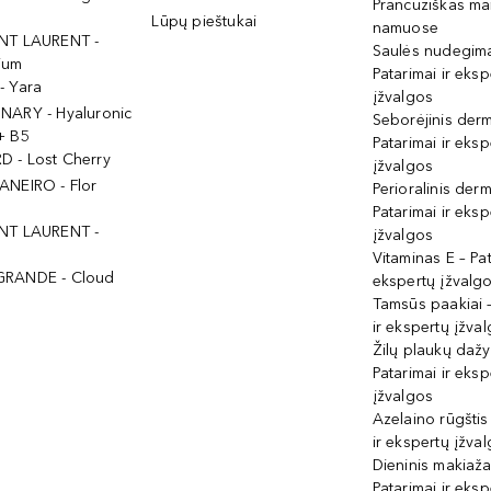
Prancūziškas ma
Lūpų pieštukai
namuose
NT LAURENT -
Saulės nudegima
ium
Patarimai ir eksp
- Yara
įžvalgos
NARY - Hyaluronic
Seborėjinis derm
+ B5
Patarimai ir eksp
 - Lost Cherry
įžvalgos
ANEIRO - Flor
Perioralinis derm
Patarimai ir eksp
NT LAURENT -
įžvalgos
Vitaminas E – Pat
GRANDE - Cloud
ekspertų įžvalg
Tamsūs paakiai –
ir ekspertų įžva
Žilų plaukų daž
Patarimai ir eksp
įžvalgos
Azelaino rūgštis
ir ekspertų įžva
Dieninis makiaža
Patarimai ir eksp