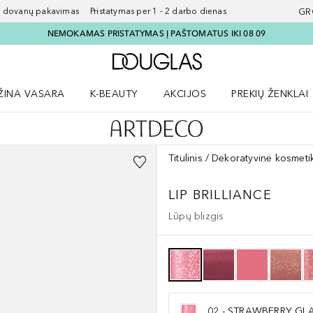
ovanų pakavimas Pristatymas per 1 - 2 darbo dienas
GR
NEMOKAMAS PRISTATYMAS Į PAŠTOMATUS IKI 08 09
Į Douglas pagrindinį pu
ŽINA VASARA
K-BEAUTY
AKCIJOS
PREKIŲ ŽENKLAI
meniu
aryti Amžina vasara meniu
Atidaryti AKCIJOS meniu
Atidaryti PREKIŲ 
Titulinis
Dekoratyvinė kosmeti
LIP BRILLIANCE
Lūpų blizgis
02 - STRAWBERRY GL