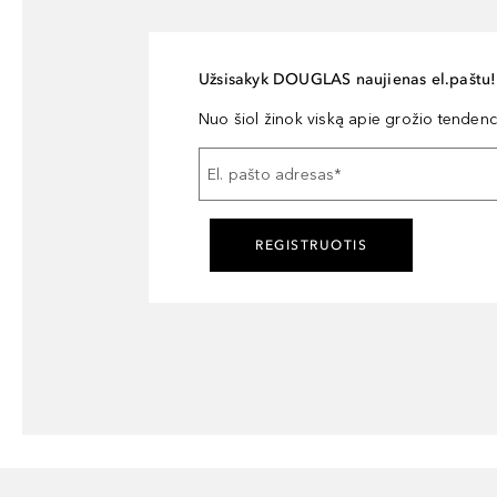
Užsisakyk DOUGLAS naujienas el.paštu!
Nuo šiol žinok viską apie grožio tendencij
El. pašto adresas
*
REGISTRUOTIS