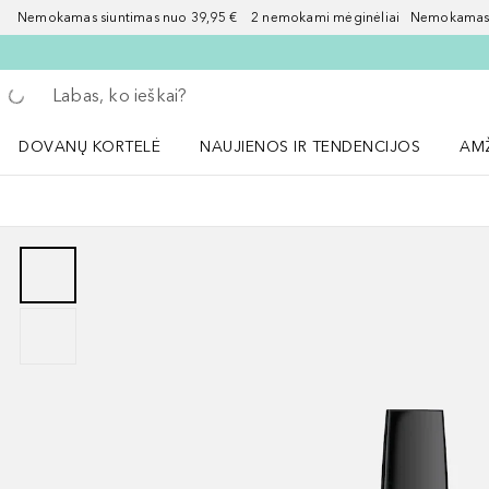
Nemokamas siuntimas nuo 39,95 € 2 nemokami mėginėliai Nemokamas d
Grįžk atgal
Vykdykite paiešką
DOVANŲ KORTELĖ
NAUJIENOS IR TENDENCIJOS
AM
Atidaryti NAUJIENOS IR TENDENCIJOS 
Atid