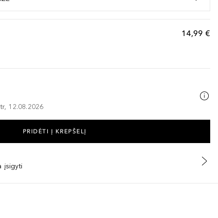
14,99 €
tr, 12.08.2026
PRIDĖTI Į KREPŠELĮ
 įsigyti