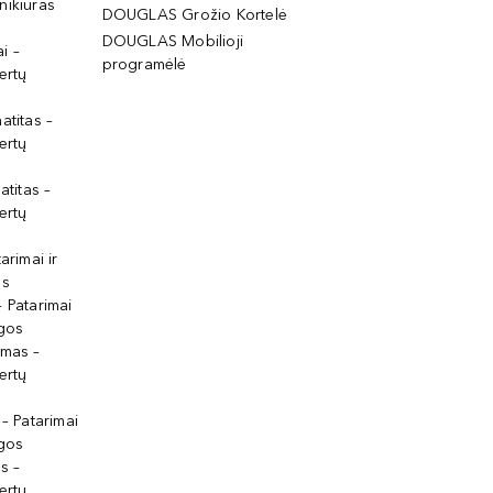
nikiūras
DOUGLAS Grožio Kortelė
DOUGLAS Mobilioji
i –
programėlė
ertų
atitas –
ertų
atitas –
ertų
arimai ir
os
 Patarimai
lgos
ymas –
ertų
 – Patarimai
lgos
s –
ertų