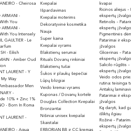
ANEIRO - Cheirosa
Kvepalai
kvapai
Ricinos aliejus – 
Išpardavimas
 ARMANI -
ekspertų įžvalg
Kvepalai moterims
 With You
Retinolis – Patari
Dekoratyvinė kosmetika
 ARMANI -
ekspertų įžvalg
Nauja
With You Intensely
Pigmentinės dė
Super kaina
L GAULTIER - Le
Patarimai ir eksp
Kvepalai vyrams
Parfum
įžvalgos
ISH - Eilish
Blakstienų serumai
Glicerinas – Pata
ekspertų įžvalg
MAIN - Amber Oud
Rituals Dovanų rinkiniai
Salicilo rūgštis –
ion
Blakstienų tušai
ekspertų įžvalg
NT LAURENT - Y
Šukos ir plaukų šepečiai
Veido odos prie
- My Way
Lūpų blizgiai
rutina: teisinga 
 Ambassador Men
Veido kremai vyrams
Antakių laminav
INARY -
Kuponas / Dovanų kortelė
Patarimai ir eksp
ide 10% + Zinc 1%
Douglas Collection Kvepalai
įžvalgos
O - Born In Roma
Ką daryti, kad 
Bronzantai
išliktų ilgiau
Nišiniai unisex kvepalai
NT LAURENT -
Rožinė – Patarima
Skaistalai
ekspertų įžvalg
ANEIRO - Agua
ERBORIAN BB ir CC kremas