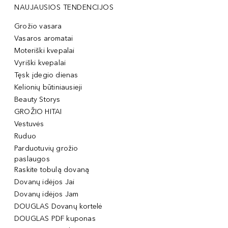
NAUJAUSIOS TENDENCIJOS
Grožio vasara
Vasaros aromatai
Moteriški kvepalai
Vyriški kvepalai
Tęsk įdegio dienas
Kelionių būtiniausieji
Beauty Storys
GROŽIO HITAI
Vestuvės
Ruduo
Parduotuvių grožio
paslaugos
Raskite tobulą dovaną
Dovanų idėjos Jai
Dovanų idėjos Jam
DOUGLAS Dovanų kortelė
DOUGLAS PDF kuponas