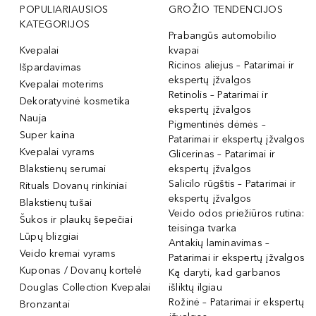
POPULIARIAUSIOS
GROŽIO TENDENCIJOS
KATEGORIJOS
Prabangūs automobilio
Kvepalai
kvapai
Ricinos aliejus – Patarimai ir
Išpardavimas
ekspertų įžvalgos
Kvepalai moterims
Retinolis – Patarimai ir
Dekoratyvinė kosmetika
ekspertų įžvalgos
Nauja
Pigmentinės dėmės –
Super kaina
Patarimai ir ekspertų įžvalgos
Kvepalai vyrams
Glicerinas – Patarimai ir
Blakstienų serumai
ekspertų įžvalgos
Salicilo rūgštis – Patarimai ir
Rituals Dovanų rinkiniai
ekspertų įžvalgos
Blakstienų tušai
Veido odos priežiūros rutina:
Šukos ir plaukų šepečiai
teisinga tvarka
Lūpų blizgiai
Antakių laminavimas –
Veido kremai vyrams
Patarimai ir ekspertų įžvalgos
Kuponas / Dovanų kortelė
Ką daryti, kad garbanos
Douglas Collection Kvepalai
išliktų ilgiau
Rožinė – Patarimai ir ekspertų
Bronzantai