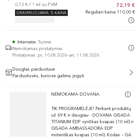
0,72 €
 / 
1
ml
su PVM
72,19 €
Reguliari kaina
110,00 €
GRAVIRUOJAMA
E-KAINA
Internete
:
Turime
Nemokamas pristatymas
Pristatymas: pr, 10.08.2026–an, 11.08.2026
Douglas parduotuvė
Parduotuvės, kuriose galima įsigyti
PRIDĖTI Į KREPŠELĮ
Praleisti slankiklį
NEMOKAMA DOVANA
TIK PROGRAMĖLĖJE! Perkant produktų
už 69 € ir daugiau - DOVANA GISADA
TITANIUM EDP vyriškas kvapas (10 ml) ir
GISADA AMBASSADORA EDP
moteriškas kvapas (10 ml). Kodas – GA