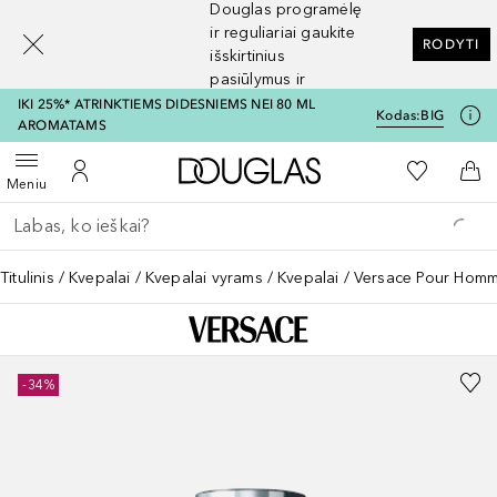
Douglas programėlę
[navigation.slideout.screenreader]
ir reguliariai gaukite
RODYTI
išskirtinius
pasiūlymus ir
nuolaidas
IKI 25%* ATRINKTIEMS DIDESNIEMS NEI 80 ML
Kodas:
BIG
AROMATAMS
Į Douglas pagrindinį pu
Į mano nor
Atidaryti meniu
Į mano paskyrą
Į kr
Meniu
Grįžk atgal
Vykdykite paiešką
Titulinis
Kvepalai
Kvepalai vyrams
Kvepalai
Versace Pour Homme
-34%