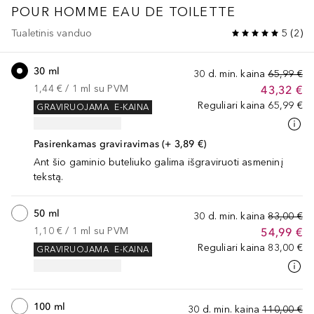
POUR HOMME
EAU DE TOILETTE
Tualetinis vanduo
5
(
2
)
30 ml
30 d. min. kaina
65,99 €
1,44 €
 / 
1
ml
su PVM
43,32 €
Reguliari kaina
65,99 €
GRAVIRUOJAMA
E-KAINA
Pasirenkamas graviravimas (+ 3,89 €)
Ant šio gaminio buteliuko galima išgraviruoti asmeninį
tekstą.
50 ml
30 d. min. kaina
83,00 €
1,10 €
 / 
1
ml
su PVM
54,99 €
Reguliari kaina
83,00 €
GRAVIRUOJAMA
E-KAINA
100 ml
30 d. min. kaina
110,00 €