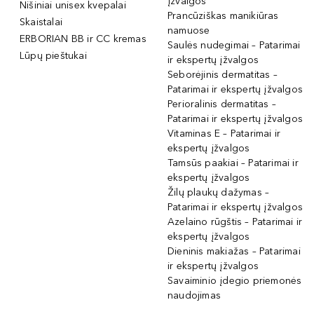
įžvalgos
Nišiniai unisex kvepalai
Prancūziškas manikiūras
Skaistalai
namuose
ERBORIAN BB ir CC kremas
Saulės nudegimai – Patarimai
Lūpų pieštukai
ir ekspertų įžvalgos
Seborėjinis dermatitas –
Patarimai ir ekspertų įžvalgos
Perioralinis dermatitas –
Patarimai ir ekspertų įžvalgos
Vitaminas E – Patarimai ir
ekspertų įžvalgos
Tamsūs paakiai – Patarimai ir
ekspertų įžvalgos
Žilų plaukų dažymas –
Patarimai ir ekspertų įžvalgos
Azelaino rūgštis – Patarimai ir
ekspertų įžvalgos
Dieninis makiažas – Patarimai
ir ekspertų įžvalgos
Savaiminio įdegio priemonės
naudojimas