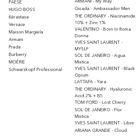
ARMANI - My Way
PAESE
Gisada - Ambassador Men
HUGO BOSS
THE ORDINARY - Niacinamide
Kérastase
10% + Zinc 1%
Versace
VALENTINO - Born In Roma
Maison Margiela
Donna
Armani
YVES SAINT LAURENT -
Prada
MYSLF
Burberry
SOL DE JANEIRO - Agua
MOÉRIE
Mistica
YVES SAINT LAURENT - Black
Schwarzkopf Professional
Opium
LATTAFA - Yara
THE ORDINARY - Hyaluronic
Acid 2% + B5
TOM FORD - Lost Cherry
SOL DE JANEIRO - Flor
Mistica
YVES SAINT LAURENT - Libre
ARIANA GRANDE - Cloud